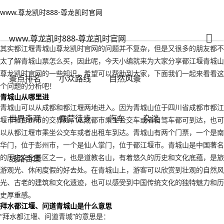
www.尊龙凯时888-尊龙凯时官网
小众路线
文章正文
www.尊龙凯时888-尊龙凯时官网
都江堰青城山尊龙凯时官网，青城山票怎么买-www.尊龙凯时888
旅游情报部门
2023年11月03日 22:05
21
0
www.尊龙凯时888-尊龙凯时官网
其实都江堰青城山尊龙凯时官网的问题并不复杂，但是又很多的朋友都不
太了解青城山票怎么买，因此呢，今天小编就来为大家分享都江堰青城山
尊龙凯时官网的一些知识，希望可以帮助到大家，下面我们一起来看看这
景点排名
小众路线
自然风景
个问题的分析吧！
青城山从哪里进
青城山可以从成都和都江堰两地进入。因为青城山位于四川省成都市都江
世界奇观
露营徒步
汽车
杂谈
堰市和彭州市的交界处，从成都市乘坐公交车或者自驾车都可到达，也可
以从都江堰市乘坐公交车或者出租车到达。青城山有两个门票，一个是南
华门，位于彭州市，一个是仙人掌门，位于都江堰市。青城山是中国著名
的历史文化景区之一，也是道教名山，有着悠久的历史和文化底蕴，是旅
线路合集
游观光、休闲度假的好去处。在青城山上，游客可以欣赏到壮观的自然风
光、古老的建筑和文化遗迹，也可以感受到中国传统文化的独特魅力和历
史厚重感。
拜水都江堰、问道青城山是什么意思
“拜水都江堰、问道青城”的意思是：