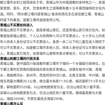
都江堰市水利工程而闻名于世，青城山作为中国道教的发祥地之一，其道
家思想、音乐、武术、饮食和养生之道等都有着十分丰富而独特的文化内
涵。同时，“拜水都江堰问道青城山”是余秋雨先生在游览都江堰、青城山
时留下的墨宝。是都江堰市旅游宣传口号。
青城山不买票如何进入
青城山景区不买票进入，是指青城山景区，还是青城山其它地方在内，如
果是指青城山景区，个人认为有两种人可以不买票进入，七十岁以上的老
年人持本人身份证可以不买票进入，身高一米二以下的儿童在成人陪同下
可以不买票进入，如是都江堰市本地人员，持本人身份证可以半票价格进
入，青城山其它地方，如青城外山普照寺景点等地方，可以不买票进入。
青城山和都江堰的行政关系
青城山镇，是中国四川省成都市都江堰市下辖的一个乡镇级行政单位，位
于都江堰市区西南的国家级风景名胜区青城山。该镇东临中兴镇、青城
乡，南接两河乡、崇州市，西连阿坝州汶川县，北靠玉堂镇、中兴镇，镇
境东西最大横距20.2公里，南北最大纵距11.9公里，幅员面积73.5平方公
里，耕地面积5529亩。以山地地貌类型为主，仅沿山地区有少量平原。
该镇以山地地貌类型为主，仅沿山地区有少量平原。镇境最高峰为大面
山，海拔2434米；平原区最低点海拔250米。
青城山票怎么买