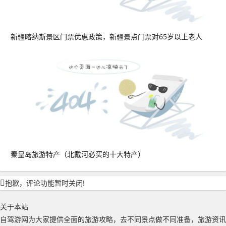
新疆喀纳斯景区门票优惠政策，新疆景点门票对65岁以上老人
秦皇岛旅游特产（北戴河必买的十大特产）
抱歉，评论功能暂时关闭!
关于本站
自驾游网为大家提供全面的旅游攻略，去不同景点做不同准备，旅游资讯