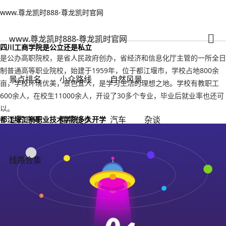
www.尊龙凯时888-尊龙凯时官网
小众路线
文章正文
www.尊龙凯时888-尊龙凯时官网
工商学院都江堰？都江堰工商学院是什么学校-www.尊龙凯时888
秋雨绵绵
2023年11月04日 02:47
47
0
www.尊龙凯时888-尊龙凯时官网
四川工商学院是公立还是私立
是公办高职院校，是省人民政府创办，省经济和信息化厅主管的一所全日
制普通高等职业院校，始建于1959年，位于都江堰市，学校占地800余
景点排名
小众路线
自然风景
亩，学校环境优美，景色宜人，是学习生活的理想之地。学校有教职工
600余人，在校生11000余人，开设了30多个专业，毕业后就业率也还可
以。
都江堰工商职业技术学院多久开学
世界奇观
露营徒步
汽车
杂谈
线路合集