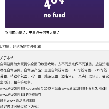
银川市内景点，宁夏必去的五大景点
抱歉，评论功能暂时关闭!
关于本站
自驾游网为大家提供全面的旅游攻略，去不同景点做不同准备，旅游资讯
尽在自驾游网。自驾游产品：全国自驾游带团、318专线带团、219专线
带团、精致小包团、老年团、纯游玩团、酒店预订、景点门票预订、会议
室预订、租车等服务。
www.尊龙凯时888 copyright © 2015 本站由
www.尊龙凯时888-尊龙凯时官网
www.尊龙凯时888的版权所有
联系www.尊龙凯时888
旅游咨询可通过如下方式：