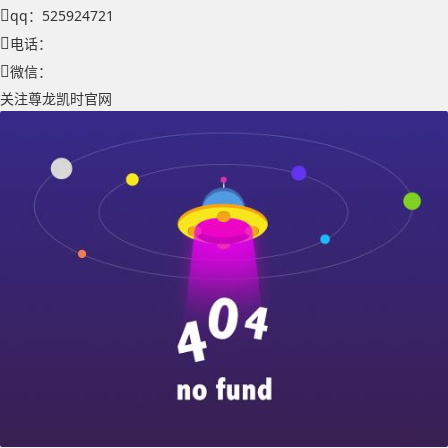
qq：525924721
电话：
微信：
关注尊龙凯时官网