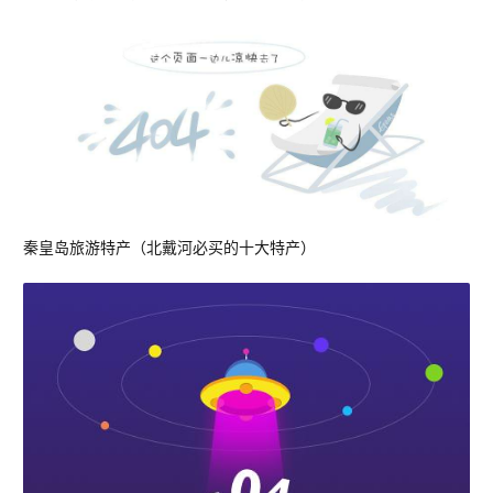
秦皇岛旅游特产（北戴河必买的十大特产）