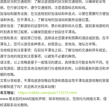
道路状况和交通规则：了解沿途道路的状况和交通规则，以确保安全驾
驶。在行驶过程中，遵守交通规则，注意道路标志和标线。
加油站和服务设施：在沿途规划好加油站和休息点，以便在需要时方便加
油和休息。在平潭岛上，了解当地的加油站和服务设施位置。
渡轮信息：了解渡轮的运营时间、票价和渡轮码头位置。提前查询渡轮的
时刻表并预订船票，以确保您能按计划前往平潭岛。
住宿和景点：提前预订住宿，选择适合您需求和预算的酒店或民宿。在平
潭岛上，您可以游览各种景点，如观音山、圣地岛、海坛古寺等。
当地规定和注意事项：在前往平潭岛之前，了解当地的交通和停车规定。
遵守当地的规定和注意事项，以避免不必要的麻烦。
请注意，以上攻略是基于一般情况的建议，具体情况可能会有所不同。在
自驾游前，建议您咨询当地的旅行社或相关机构，以获取最新的路况和详
细的攻略。
文章分享结束，平潭岛旅游攻略自驾游和南昌自驾平潭岛旅游攻略的答案
你都知道了吗？欢迎再次光临本站哦！
本文地址：
https://cdbbt.com/post/173375.html
www.尊龙凯时888的版权声明：
除非特别标注，否则均为网络文章，侵
权请联系站长删除。