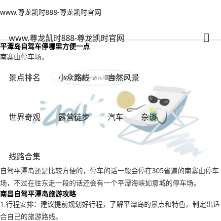
www.尊龙凯时888-尊龙凯时官网
小众路线
文章正文
www.尊龙凯时888-尊龙凯时官网
平潭岛旅游攻略自驾游，南昌自驾平潭岛旅游攻略-www.尊龙凯时888
不旅游火大
2023年11月04日 04:43
23
0
www.尊龙凯时888-尊龙凯时官网
平潭岛自驾车停哪里方便一点
南寨山停车场。
景点排名
小众路线
自然风景
世界奇观
露营徒步
汽车
杂谈
线路合集
自驾平潭岛还是比较方便的，停车的话一般会停在305省道的南寨山停车
场，不过在往东走一段的话还会有一个平潭海峡如意城的停车场。
南昌自驾平潭岛旅游攻略
1.行程安排：建议提前规划好行程，了解平潭岛的景点和特色，制定出适
合自己的旅游路线。