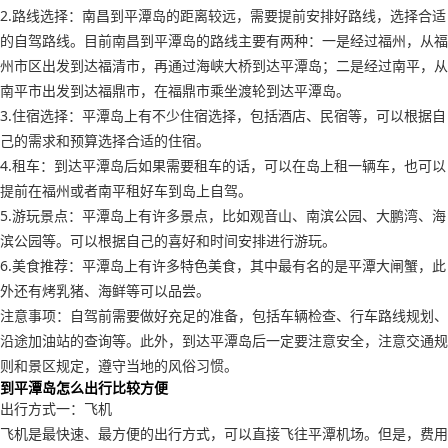
2.路线选择：南昌到平潭岛的距离较远，需要提前安排好路线，选择合适
的自驾路线。目前南昌到平潭岛的路线主要有两种：一是经过福州，从福
州市区出发到达福清市，再通过海峡大桥到达平潭岛；二是经过南平，从
南平市出发到达福鼎市，在福鼎市乘坐渡轮到达平潭岛。
3.住宿选择：平潭岛上有不少住宿选择，包括酒店、民宿等，可以根据自
己的需求和预算选择合适的住宿。
4.租车：到达平潭岛后如果需要租车的话，可以在岛上租一辆车，也可以
提前在福州或者南平租好车到岛上自驾。
5.游玩景点：平潭岛上有许多景点，比如观音山、南滨公园、大鹏湾、海
滨公园等。可以根据自己的喜好和时间安排进行游玩。
6.美食推荐：平潭岛上有许多特色美食，其中最有名的是平潭大闸蟹，此
外还有烤乳猪、海鲜等可以品尝。
注意事项：自驾前需要做好充足的准备，包括车辆检查、行车路线规划、
沿途加油站的查询等。此外，到达平潭岛后一定要注意安全，注意交通规
则和景区规定，遵守当地的风俗习惯。
到平潭岛怎么出行比较方便
出行方式一：飞机
飞机是最快速、最方便的出行方式，可以直接飞往平潭机场。但是，费用