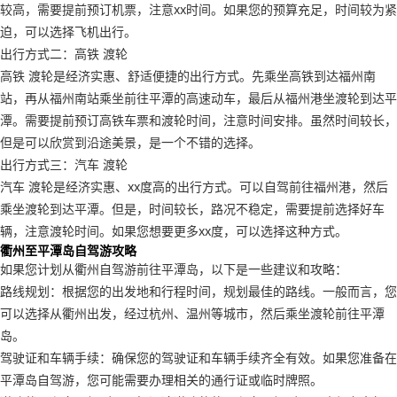
较高，需要提前预订机票，注意xx时间。如果您的预算充足，时间较为紧
迫，可以选择飞机出行。
出行方式二：高铁 渡轮
高铁 渡轮是经济实惠、舒适便捷的出行方式。先乘坐高铁到达福州南
站，再从福州南站乘坐前往平潭的高速动车，最后从福州港坐渡轮到达平
潭。需要提前预订高铁车票和渡轮时间，注意时间安排。虽然时间较长，
但是可以欣赏到沿途美景，是一个不错的选择。
出行方式三：汽车 渡轮
汽车 渡轮是经济实惠、xx度高的出行方式。可以自驾前往福州港，然后
乘坐渡轮到达平潭。但是，时间较长，路况不稳定，需要提前选择好车
辆，注意渡轮时间。如果您想要更多xx度，可以选择这种方式。
衢州至平潭岛自驾游攻略
如果您计划从衢州自驾游前往平潭岛，以下是一些建议和攻略：
路线规划：根据您的出发地和行程时间，规划最佳的路线。一般而言，您
可以选择从衢州出发，经过杭州、温州等城市，然后乘坐渡轮前往平潭
岛。
驾驶证和车辆手续：确保您的驾驶证和车辆手续齐全有效。如果您准备在
平潭岛自驾游，您可能需要办理相关的通行证或临时牌照。