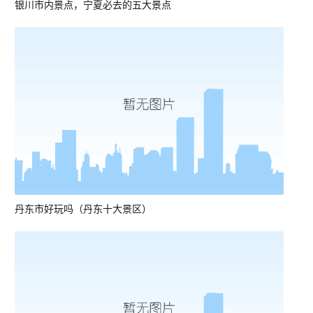
银川市内景点，宁夏必去的五大景点
丹东市好玩吗（丹东十大景区）