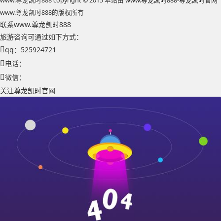
www.尊龙凯时888 copyright © 2015 本站由
www.尊龙凯时888-尊龙凯时官网
www.尊龙凯时888的版权所有
联系www.尊龙凯时888
旅游咨询可通过如下方式：
qq：525924721
电话：
微信：
关注尊龙凯时官网