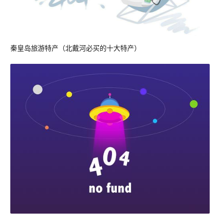
秦皇岛旅游特产（北戴河必买的十大特产）