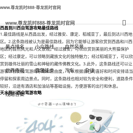
www.尊龙凯时888-尊龙凯时官网
小众路线
文章正文
www.尊龙凯时888-尊龙凯时官网
自驾游川西攻略分享，天水到川西自驾游攻略-www.尊龙凯时888
不旅游火大
2023年11月04日 05:39
22
0
www.尊龙凯时888-尊龙凯时官网
西昌到川西自驾游攻略最佳路线
1.最佳路线是从西昌出发，经过雅安、康定、稻城亚丁，最后到达川西地
区。2.这条路线被认为是最佳路线，因为它能够让游客欣赏到西昌和川西
景点排名
小众路线
自然风景
地区的自然风光和人文景观。经过雅安，可以欣赏到美丽的大熊猫保护
区；经过康定，可以领略到藏族文化的独特魅力；经过稻城亚丁，可以欣
赏到雄伟壮丽的雪山和神秘的藏传佛教文化。3.此外，这条路线还可以让
世界奇观
露营徒步
汽车
杂谈
游客体验到自驾游的乐趣和自由度，可以根据自己的喜好和时间安排适当
停留和探索周边景点。同时，这条路线也相对较为安全和便利，道路条件
较好，沿途有酒店和加油站等基础设施，方便游客的出行和休息。
天水到川西自驾游攻略
线路合集