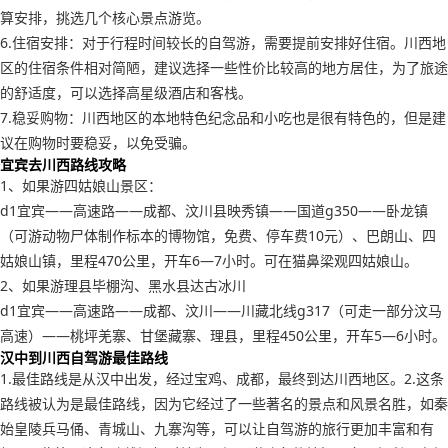
算安排，挑选几个核心景点游览。
6.住宿安排：对于行程时间较长的自驾游，需要提前安排好住宿。川西地
区的住宿条件相对简陋，建议选择一些性价比较高的地方居住，为了旅途
的舒适度，可以选择高星级酒店和客栈。
7.稳妥购物：川西地区的本地特色纪念品和小吃也是很有特色的，但是建
议在购物时要稳妥，以免受骗。
宜宾去川西路线攻略
1、如果游四姑娘山景区：
d1宜宾——高速路——成都、汶川县映秀镇——国道g350——卧龙镇
（可游动物尸体制作标本的博物馆，免费、停车费10元）、巴朗山、四
姑娘山镇，里程470公里，开车6—7小时。可在猫鼻梁观四姑娘山。
2、如果游理县毕棚沟、黑水县达古冰川
d1宜宾——高速路——成都、汶川——川藏北线g317（可走一部分汶马
高速）——桃坪羌寨、甘堡藏寨、理县，里程450公里，开车5—6小时。
汉中到川西自驾游最佳路线
1.最佳路线是从汉中出发，经过宝鸡、成都，最终到达川西地区。2.这条
路线被认为是最佳路线，因为它经过了一些著名的景点和风景名胜，如秦
始皇陵兵马俑、青城山、九寨沟等，可以让自驾游的旅行更加丰富和有