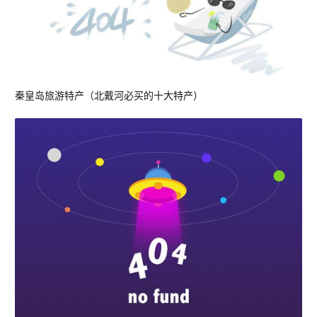
秦皇岛旅游特产（北戴河必买的十大特产）