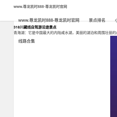
www.尊龙凯时888-尊龙凯时官网
小众路线
文章正文
www.尊龙凯时888-尊龙凯时官网
银川川西自驾游攻略图，银川到川西自驾游最佳路线-www.尊龙凯
纵横万里
2023年11月04日 08:32
21
0
www.尊龙凯时888-尊龙凯时官网
景点排名
318川藏线自驾游沿途景点
青海湖：它是中国最大的内陆咸水湖，美丽的湖泊和周围壮丽的
线路合集