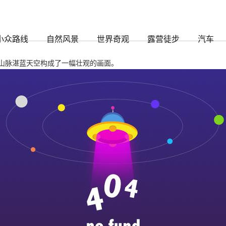
时888
小众路线
自然风景
世界奇观
露营徒步
汽车
山脉湛蓝天空构成了一幅壮观的画面。