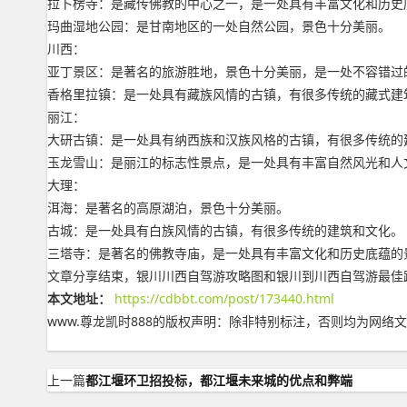
拉卜楞寺：是藏传佛教的中心之一，是一处具有丰富文化和历史
玛曲湿地公园：是甘南地区的一处自然公园，景色十分美丽。
川西：
亚丁景区：是著名的旅游胜地，景色十分美丽，是一处不容错过
香格里拉镇：是一处具有藏族风情的古镇，有很多传统的藏式建
丽江：
大研古镇：是一处具有纳西族和汉族风格的古镇，有很多传统的
玉龙雪山：是丽江的标志性景点，是一处具有丰富自然风光和人
大理：
洱海：是著名的高原湖泊，景色十分美丽。
古城：是一处具有白族风情的古镇，有很多传统的建筑和文化。
三塔寺：是著名的佛教寺庙，是一处具有丰富文化和历史底蕴的
文章分享结束，银川川西自驾游攻略图和银川到川西自驾游最佳
本文地址：
https://cdbbt.com/post/173440.html
www.尊龙凯时888的版权声明：
除非特别标注，否则均为网络文
上一篇
都江堰环卫招投标，都江堰未来城的优点和弊端