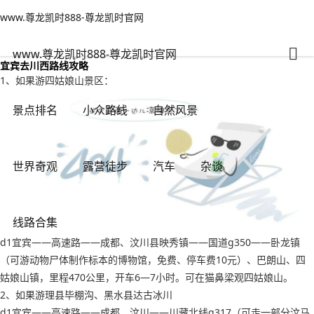
www.尊龙凯时888-尊龙凯时官网
小众路线
文章正文
www.尊龙凯时888-尊龙凯时官网
川西旅行攻略旅游线路 宜宾去川西路线攻略-www.尊龙凯时888
有一说一
2023年11月04日 19:38
64
0
www.尊龙凯时888-尊龙凯时官网
宜宾去川西路线攻略
1、如果游四姑娘山景区：
景点排名
小众路线
自然风景
世界奇观
露营徒步
汽车
杂谈
线路合集
d1宜宾——高速路——成都、汶川县映秀镇——国道g350——卧龙镇
（可游动物尸体制作标本的博物馆，免费、停车费10元）、巴朗山、四
姑娘山镇，里程470公里，开车6—7小时。可在猫鼻梁观四姑娘山。
2、如果游理县毕棚沟、黑水县达古冰川
d1宜宾——高速路——成都、汶川——川藏北线g317（可走一部分汶马