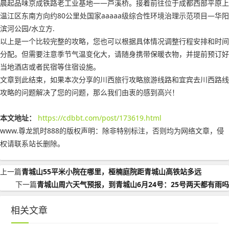
晨起品味京成铁路老工业基地——芦溪桥。接着前往位于成都西部平原上
温江区东南方向约80公里处国家aaaaa级综合性环境治理示范项目—华阳
滨河公园/水立方.
以上是一个比较完整的攻略，您也可以根据具体情况调整行程安排和时间
分配。但需要注意季节气温变化大，请随身携带保暖衣物，并提前预订好
当地酒店或者民宿等住宿设施。
文章到此结束，如果本次分享的川西旅行攻略旅游线路和宜宾去川西路线
攻略的问题解决了您的问题，那么我们由衷的感到高兴！
本文地址：
https://cdbbt.com/post/173619.html
www.尊龙凯时888的版权声明：
除非特别标注，否则均为网络文章，侵
权请联系站长删除。
上一篇
青城山55平米小院在哪里，桠楠庭院距青城山高铁站多远
下一篇
青城山周六天气预报，到青城山6月24号：25号两天都有雨吗
相关文章