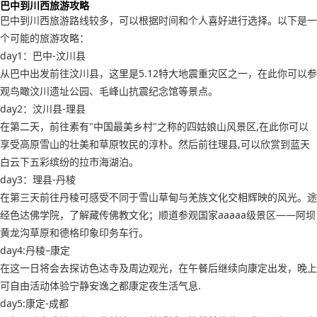
巴中到川西旅游攻略
巴中到川西旅游路线较多，可以根据时间和个人喜好进行选择。以下是一
个可能的旅游攻略：
day1：巴中-汶川县
从巴中出发前往汶川县，这里是5.12特大地震重灾区之一，在此你可以参
观鸟瞰汶川遗址公园、毛峰山抗震纪念馆等景点。
day2：汶川县-理县
在第二天，前往素有"中国最美乡村"之称的四姑娘山风景区,在此你可以
享受高原雪山的壮美和草原牧民的淳朴。然后前往理县,可以欣赏到蓝天
白云下五彩缤纷的拉市海湖泊。
day3：理县-丹稜
在第三天前往丹稜可感受不同于雪山草甸与羌族文化交相辉映的风光。途
经色达佛学院，了解藏传佛教文化；顺道参观国家aaaaa级景区——阿坝
黄龙沟草原和德格印象印务车行。
day4:丹稜–康定
在这一日将会去探访色达寺及周边观光，在午餐后继续向康定出发，晚上
可自由活动体验宁静安逸之都康定夜生活气息.
day5:康定-成都