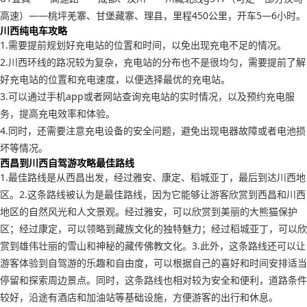
高速）——桃坪羌寨、甘堡藏寨、理县，里程450公里，开车5—6小时。
川西纯电车攻略
1.需要提前规划好充电站的位置和时间，以免出现充电不足的情况。
2.川西环线的路况较为复杂，充电站的分布也不是很均匀，需要提前了解
好充电站的位置和充电速度，以便选择最优的充电站。
3.可以通过手机app或者网站查询充电站的实时情况，以及预约充电服
务，提高充电效率和体验。
4.同时，还需要注意充电设备的安全问题，避免出现电器故障或者电池损
坏等情况。
西昌到川西自驾游攻略最佳路线
1.最佳路线是从西昌出发，经过雅安、康定、稻城亚丁，最后到达川西地
区。2.这条路线被认为是最佳路线，因为它能够让游客欣赏到西昌和川西
地区的自然风光和人文景观。经过雅安，可以欣赏到美丽的大熊猫保护
区；经过康定，可以领略到藏族文化的独特魅力；经过稻城亚丁，可以欣
赏到雄伟壮丽的雪山和神秘的藏传佛教文化。3.此外，这条路线还可以让
游客体验到自驾游的乐趣和自由度，可以根据自己的喜好和时间安排适当
停留和探索周边景点。同时，这条路线也相对较为安全和便利，道路条件
较好，沿途有酒店和加油站等基础设施，方便游客的出行和休息。