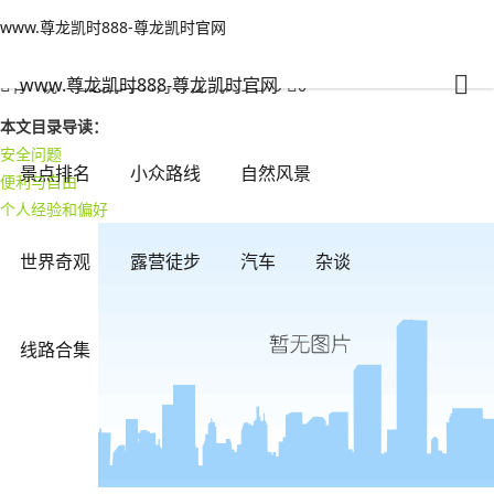
www.尊龙凯时888-尊龙凯时官网
线路合集
文章正文
www.尊龙凯时888-尊龙凯时官网
自驾318川藏线：独自驰骋还是跟随车队？(自驾318川藏线要跟着车队走吗
凯时888
www.尊龙凯时888-尊龙凯时官网
有一说一
2023年11月11日 13:59
19
0
本文目录导读：
安全问题
景点排名
小众路线
自然风景
便利与自由
个人经验和偏好
世界奇观
露营徒步
汽车
杂谈
线路合集