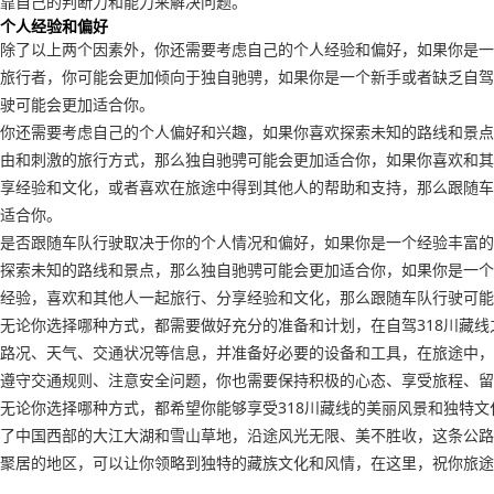
靠自己的判断力和能力来解决问题。
个人经验和偏好
除了以上两个因素外，你还需要考虑自己的个人经验和偏好，如果你是一
旅行者，你可能会更加倾向于独自驰骋，如果你是一个新手或者缺乏自驾
驶可能会更加适合你。
你还需要考虑自己的个人偏好和兴趣，如果你喜欢探索未知的路线和景点
由和刺激的旅行方式，那么独自驰骋可能会更加适合你，如果你喜欢和其
享经验和文化，或者喜欢在旅途中得到其他人的帮助和支持，那么跟随车
适合你。
是否跟随车队行驶取决于你的个人情况和偏好，如果你是一个经验丰富的
探索未知的路线和景点，那么独自驰骋可能会更加适合你，如果你是一个
经验，喜欢和其他人一起旅行、分享经验和文化，那么跟随车队行驶可能
无论你选择哪种方式，都需要做好充分的准备和计划，在自驾318川藏线
路况、天气、交通状况等信息，并准备好必要的设备和工具，在旅途中，
遵守交通规则、注意安全问题，你也需要保持积极的心态、享受旅程、留
无论你选择哪种方式，都希望你能够享受318川藏线的美丽风景和独特文
了中国西部的大江大湖和雪山草地，沿途风光无限、美不胜收，这条公路
聚居的地区，可以让你领略到独特的藏族文化和风情，在这里，祝你旅途