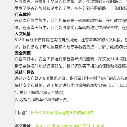
原等景点，感受到了高原的壮美和广袤，在理塘到甘孜的路上，
受到了峡谷的险峻和湖水的宁静，在林芝到拉萨的路上，我们经
行车体验
在这次自驾之旅中，我们的车辆是一辆四驱越野车，在行驶过程
战，在雨雪天气中，我们能够感受到车辆的稳定性和安全性，在
人文风情
318川藏线不仅有着绝美的自然风光，还有着丰富的人文风情
萨，我们参观了布达拉宫和大昭寺等著名景点，了解了藏族的历
安全问题
在自驾游中，安全问题始终是首要考虑的因素，在这次318川
到复杂路况时能够谨慎驾驶，我们还购买了相关的保险和救援服
总结与建议
通过这次自驾318川藏线之旅，我们深刻体会到了旅行的意义
保持安全和警惕，对于想要进行类似旅程的朋友们提出以下几点
1. 充分了解路况和天气情况；
2. 选择合适的车型和驾驶人员；
标签：
自驾318川藏线返程要多久时间到达
本文地址：
https://cdbbt.com/post/178011.html