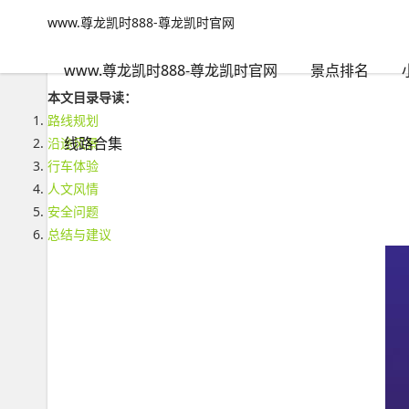
www.尊龙凯时888-尊龙凯时官网
线路合集
文章正文
www.尊龙凯时888-尊龙凯时官网
自驾318川藏线：一段穿越风景与人间的旅程(自驾318川藏线返程
旅游无对错
2023年11月15日 18:32
13
0
www.尊龙凯时888-尊龙凯时官网
景点排名
本文目录导读：
路线规划
线路合集
沿途风景
行车体验
人文风情
安全问题
总结与建议