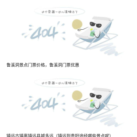
鲁溪洞景点门票价格，鲁溪洞门票优惠
镇远古镇离镇远县城多远（镇远到贵阳途经哪些景点呢）