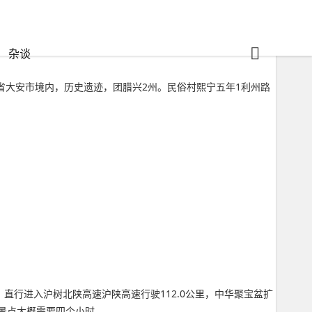
杂谈
省大安市境内，历史遗迹，团腊兴2州。民俗村熙宁五年1利州路
，直行进入沪树北陕高速沪陕高速行驶112.0公里，中华聚宝盆扩
景点大概需要四个小时。