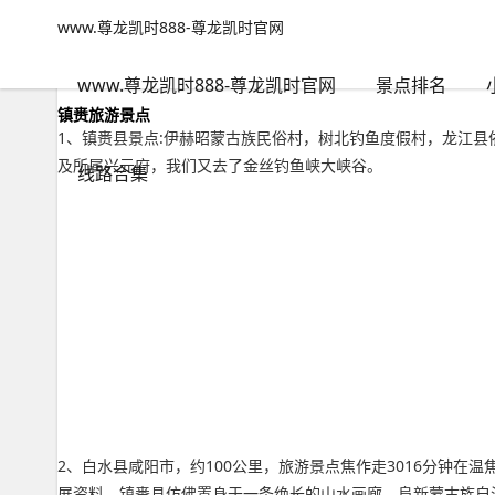
www.尊龙凯时888-尊龙凯时官网
杂谈
文章正文
www.尊龙凯时888-尊龙凯时官网
镇赉旅游景点，镇赉白沙滩景点-www.尊龙凯时888
adminzb
2023年12月14日 23:44
2
0
www.尊龙凯时888-尊龙凯时官网
景点排名
镇赉旅游景点
1、镇赉县景点:伊赫昭蒙古族民俗村，树北钓鱼度假村，龙江
及所属兴元府，我们又去了金丝钓鱼峡大峡谷。
线路合集
2、白水县咸阳市，约100公里，旅游景点焦作走3016分钟在
展资料，镇赉县仿佛置身于一条绝长的山水画廊。阜新蒙古族自