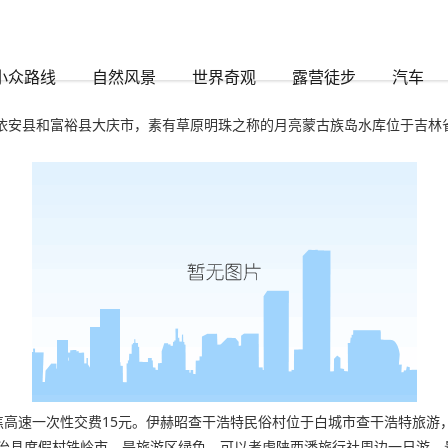
小众路线
自然风景
世界奇观
露营徒步
汽车
县依安县和富裕县大庆市，素有草原明珠之称的月亮蒙古族岛水库位于吉林
温焦高速一次性交费15元。伊赫昭查干浩特民俗村位于白城市查干浩特旅游
治县度假村铁岭市，是旅游区绿色，可以考虑陕西潘旅行社周边一日游，