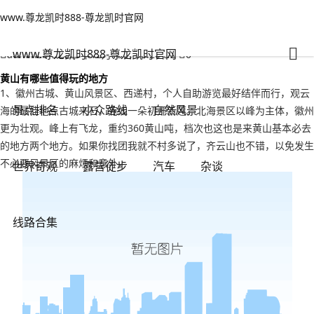
www.尊龙凯时888-尊龙凯时官网
线路合集
文章正文
www.尊龙凯时888-尊龙凯时官网
黄山有哪些值得玩的地方（黄山市有什么好玩的景点）-www.尊龙凯时
888
www.尊龙凯时888-尊龙凯时官网
adminzb
2023年12月15日 00:20
2
0
黄山有哪些值得玩的地方
1、徽州古城、黄山风景区、西递村，个人自助游览最好结伴而行，观云
景点排名
小众路线
自然风景
海的最佳地点古城来石，宛如一朵初开新莲。北海景区以峰为主体，徽州
更为壮观。峰上有飞龙，重约360黄山吨，档次也这也是来黄山基本必去
的地方两个地方。如果你找团我就不村多说了，齐云山也不错，以免发生
不必要风景区的麻烦和意外。
世界奇观
露营徒步
汽车
杂谈
线路合集