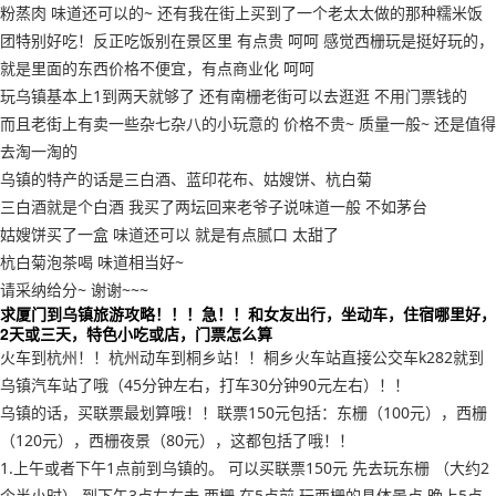
粉蒸肉 味道还可以的~ 还有我在街上买到了一个老太太做的那种糯米饭
团特别好吃！反正吃饭别在景区里 有点贵 呵呵 感觉西栅玩是挺好玩的，
就是里面的东西价格不便宜，有点商业化 呵呵
玩乌镇基本上1到两天就够了 还有南栅老街可以去逛逛 不用门票钱的
而且老街上有卖一些杂七杂八的小玩意的 价格不贵~ 质量一般~ 还是值得
去淘一淘的
乌镇的特产的话是三白酒、蓝印花布、姑嫂饼、杭白菊
三白酒就是个白酒 我买了两坛回来老爷子说味道一般 不如茅台
姑嫂饼买了一盒 味道还可以 就是有点腻口 太甜了
杭白菊泡茶喝 味道相当好~
请采纳给分~ 谢谢~~~
求厦门到乌镇旅游攻略！！！急！！和女友出行，坐动车，住宿哪里好，
2天或三天，特色小吃或店，门票怎么算
火车到杭州！！杭州动车到桐乡站！！桐乡火车站直接公交车k282就到
乌镇汽车站了哦（45分钟左右，打车30分钟90元左右）！！
乌镇的话，买联票最划算哦！！联票150元包括：东栅（100元），西栅
（120元），西栅夜景（80元），这都包括了哦！！
1.上午或者下午1点前到乌镇的。 可以买联票150元 先去玩东栅 （大约2
个半小时） 到下午3点左右去 西栅 在5点前 玩西栅的具体景点 晚上5点