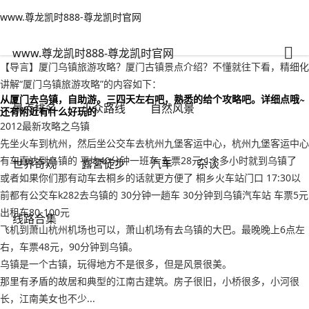
www.尊龙凯时888-尊龙凯时官网
自然风景
文章正文
www.尊龙凯时888-尊龙凯时官网
厦门乌镇旅游攻略？厦门古镇景点介绍-www.尊龙凯时888
背包客
2022年09月15日 10:54
247
0
www.尊龙凯时888-尊龙凯时官网
【导言】厦门乌镇旅游攻略？厦门古镇景点介绍？不懂就往下看，精细化
讲解“厦门乌镇旅游攻略”的内容如下：
从厦门去乌镇，自助游。三四天左右吧，熟悉的给个攻略吧。详细点哦~
景点排名
小众路线
自然风景
还有附近有什么好玩的
2012最新攻略之乌镇
先坐火车到杭州，然后坐公交车去杭州九堡客运中心，杭州九堡客运中心
有车直达到乌镇的 平均40分钟一班车 车票28元 1个多小时就到乌镇了
世界奇观
露营徒步
汽车
杂谈
或者如果你们那有动车去桐乡的话就更方便了 桐乡火车站门口 17:30以
前都有公交车k282去乌镇的 30分钟一趟车 30分钟到乌镇汽车站 车票5元
出租车80-100元
线路合集
飞机到萧山杭州机场也可以，萧山机场有去乌镇的大巴。最晚晚上6点左
右，车票48元，90分钟到乌镇。
乌镇是一个古镇，玩得地方不是很多，但是风景很美。
那里有矛盾的故居和典型的江南古建筑。房子很旧，小桥很多，小河很
长，江南美女也不少...