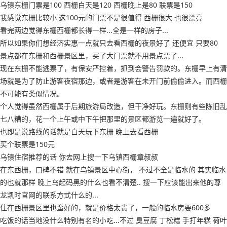
乌镇东栅门票是100 西栅白天是120 西栅晚上是80 联票是150
我感觉东栅比较小 这100元的门票不是很值得 西栅很大 也很漂亮
看完两边觉得东栅西栅都长得一样...全是一样的房子...
所以如果你们想经济实惠一点就只去看西栅的夜景好了 还便宜 只要80
景点都在东栅和西栅景区里，买了大门票就不用景点票了...
现在东栅不能逃票了，有保安严控着，抓到会警告罚款的。东栅早上有清
场就是为了防止游客夜宿那边，或者是游客在未开门前偷偷进入。而西栅
不可能有类似情况。
个人觉得虽然西栅属于后期旅游局改造，但干净好玩。东栅则有些陈旧乱
七八糟的，花一个上午或中下午把那里的景区都游览一遍就好了。
也即是说路线的话就是白天玩下东栅 晚上去看西栅
买个联票是150元
乌镇住宿推荐的话 你去网上搜一下乌镇西栅章叔叔
在东西栅，口碑不错 就在乌镇景区中心街， 不过不全是临水的 其实临水
的也就那样 晚上乌起码黑的什么也看不清楚.. 搜一下应该能出来他的尊
龙凯时官网的联系方式什么的...
住在西栅景区里也蛮好的，就是价格太贵了，一般的临水房要600多
吃饭的话当地没什么特别有名的小吃...不过 臭豆腐 丁松糕 手打年糕 荷叶