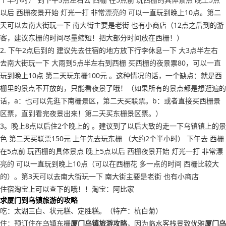
以后 西栅夜景开始 灯光一打 非常漂亮的 可以一直玩到晚上10点。第二
天可以去南大街玩一下 南大街主要是老街 也有小商店（12点之后到的游
客，建议东栅的时间尽量缩短！把大部分时间放在西栅！）
2. 下午2点后到的 建议先去住宿的地方放下行李休息一下 大3点半左右
去南大街玩一下 大雨到5点半左右到西栅 买西栅的夜景票80，可以一直
玩到晚上10点 第二天玩东栅100元 。这种情况的话，一个缺点：就是西
栅里的景点不开放的，只能看夜景了哦！（如果所有的景点都是想逛遍的
话，a：也可以先逛下南栅景区，第二天买联票。b：或者直接买西栅景
区票，直到看完夜景出来！第二天买东栅景区票。）
3。晚上8点以后住2个晚上的 。建议到了以后大致的走一下乌镇镇上的景
色 第二天买联票150元 上午先去玩东栅 （大约2个半小时） 下午去 西栅
在5点前 玩西栅的具体景点 晚上5点以后 西栅夜景开始 灯光一打 非常漂
亮的 可以一直玩到晚上10点（可以在西栅花 多一点的时间 西栅比较大
的）。第3天可以去南大街玩一下 南大街主要是老街 也有小商店
住宿淘宝上可以查下的哦！！淘宝：阿比家
求厦门到乌镇旅游的攻略
吃：太湖三白、状元糕、定胜糕。（特产：杭白菊）
住：预订住在乌镇东栅
厦门乌镇旅游攻略
，因为临水客栈景致优雅
厦门乌