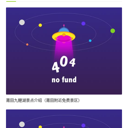
莆田九鲤湖景点介绍（莆田附近免费景区）