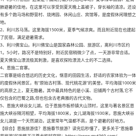
肺避暑的佳地，在这里可以享受到夏天晚上盖被子，穿长袖的清凉。还设
有多个跑马场和野营村、烧烤园、休闲山庄、宾馆等，是度假休闲理想之
地。
2、利川苏马荡。这里海拔1500米，夏季气候凉爽。而且附近现在也建起
了民宿，满足避暑需求。
3、利川佛宝山。利川佛宝山是国家森林公园、旅游区，离利川市区约
1。5小时，路况不是特别好，附近民宿稍微少了点，一天游非常合适。
夏天佛宝山漂流极其刺激，是喜欢探险漂流人士的不二选择。
4、恩施二官寨。
二官寨是结合悠远的历史文化，惬意的田园生活，舒适的农家体验为一体
的度假休闲景区，有“原始古村落、现代桃花源”的美誉。平均海拔1000米
的高原之上，夏无酷暑。其中最具特色的是小溪、旧铺两个古村落,它不
仅包含的巴蜀之路,但也包含古老典雅的古代文物。
5、恩施大峡谷女儿湖。位于恩施市板桥镇大山顶村，这里与著名景区恩
施大峡谷隔河相望，平均海拔1800米，女儿湖海拔1930米，恩施大峡谷
女儿湖是一个天然湖泊，这里常年气温都不高，是个避暑的好地方。
【综合】恩施旅游佳？恩施春节旅游？读完后秒懂了，更多关于“恩施春
节旅游”的攻略关注尊龙凯时官网：https://www.mvt360.com/