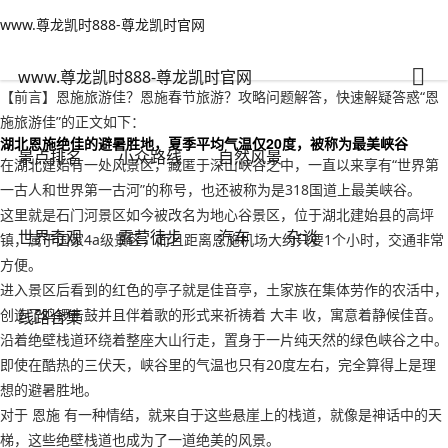
www.尊龙凯时888-尊龙凯时官网
世界奇观
文章正文
www.尊龙凯时888-尊龙凯时官网
恩施旅游佳？恩施春节旅游-www.尊龙凯时888
有一说一
2022年09月15日 13:00
152
0
www.尊龙凯时888-尊龙凯时官网
【前言】恩施旅游佳？恩施春节旅游？攻略问题解答，快速解疑答惑“恩
施旅游佳”的正文如下：
湖北恩施绝佳的避暑胜地，夏季平均气温仅20度，被称为最美峡谷
景点排名
小众路线
自然风景
在湖北建始有一处风景区，藏匿于深山峡谷之中，一直以来享有“世界第
一古人和世界第一古河”的称号，也还被称为是318国道上最美峡谷。
这里就是石门河景区如今被改名为地心谷景区，位于湖北建始县的高坪
世界奇观
露营徒步
汽车
杂谈
镇，属于国家4a级景区，而且距离恩施机场大约只要1个小时，交通非常
方便。
进入景区后看到的红色的亭子就是佳音亭，土家族在集体劳作的农活中，
创造了鸣锣击鼓并且伴着歌的形式来祈祷着 大丰 收，寓意着静候佳音。
线路合集
沿着绝壁栈道环绕着整座大山行走，置身于一片纯天然的绿色峡谷之中。
即使在酷热的三伏天，峡谷里的气温也只有20度左右，完全算得上是理
想的避暑胜地。
对于 恩施 有一种情结，就来自于这些悬崖上的栈道，就像是神话中的天
梯，这些绝壁栈道也成为了一道绝美的风景。