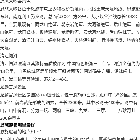
恩施大峡谷景色
恩施大峡谷位于恩施市屯堡乡和板桥镇境内，北接重庆天坑地缝、恩施梭
布垭，南连利川腾龙洞，总面积300平方公里，大小峡谷沿线总长108公
里，主要景观有：雨龙山绝壁、朝东岩绝壁、大河碥绝壁、后山绝壁、前
山绝壁、龙门峰林、板桥洞群、龙桥暗河、云龙河地缝、后山独峰等。五
大奇观是：清江升白云、绝壁环峰丛、天桥连洞群、暗河接飞瀑、地缝配
天坑。
清江闯滩
清江闯滩漂流以其独特品质被评为“中国特色旅游三十佳”。 漂流全程约为
13公里，自恩施城区舞阳坝水厂斜对面清江闯滩码头启程，沿途闯卡
门、洑三跳等等险滩，落差2—4米。
龙麟宫风景区
龙麟宫风景区是国家aaa级景区，位于恩施市西郊，距市中心8公里。属
5.5亿年前寒武纪形成的洞穴，全长2300米，其中水洞长480米。洞中有
山，山中有洞，分为一坛、两府、三峡、九龙、十三厅、二十八珍奇共
200余景点。
恩施避暑哪里最好
恩施避暑的地点如下：
1、利川齐岳山。这里是中国南方最大的山地草场，夏季绿草茵茵、是清