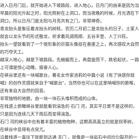
进入日月门后，就开始进入下坡路段，进入地心。日月门的由来是因为当
早晨的阳光升起之时，阳光照射在上洞口，而当夜晚的时候，月光洒在下
洞口，所以日月门是太阳与月亮共有之门，非常神奇。
青龙抬头是象征着龙抬头的树枝，农历二月初二是龙抬头的日子，土家人
就会以龙头节的形式敬龙，祈求着风调雨顺、五谷丰登、人丁兴旺。
抬头一望就看到了一个很形象的巨猿头像挂在悬崖之上，再次感叹大自然
的巧夺天工。
越深入地心，越是下坡路段。先蜿蜒而上，再盘旋而下，跌宕起伏，一路
上可谓是惊心动魄，振奋人心。
在峡谷里还有一块喊歌台，著名女作家池莉的中篇小说《有了快感你就
喊》的创作灵感就来自于“喊歌台”，当然你也可以在这里呐喊你的歌喉，
还有来自大自然的回音。
非常独特的地貌，由一块一块石头堆积而成的山体。
在栈道上俯瞰峡谷里就能看到湍急的 石门 河，其实平日里不是这样的，
只是因为连续几天下雨后而变得湍急。
石门 河的峡谷中也有着丰富的植物物种，这颗高高直立的就是拐枣树，
在峡谷中显得有点突兀。
沿着栈道一直往下就能到达通 天门 ，就像是一块岩石中间均匀裂开的一