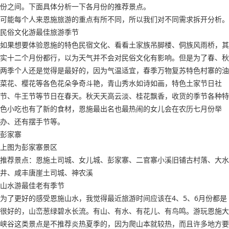
份之间。下面具体分析一下各月份的推荐景点。
可能每个人来恩施旅游的重点有所不同，所以我们对不同需求拆开分析。
民俗文化游最佳旅游季节
如果想要体验恩施的特色民宿文化、看看土家族吊脚楼、侗族风雨桥，其
实十二个月份都行，以为天气并不会对民俗文化有影响。但是为了春、秋
两季个人还是觉得是最好的，因为气温适宜，春季万物复苏特色村寨的油
菜花、樱花等各色花朵争奇斗艳，青山秀水如诗如画，特色土家节日社
节、牛王节等节日在春天。秋天天高云淡、桂花飘香，收货的季节各种特
色小吃也有了新的食材，恩施最出名也最热闹的女儿会在农历七月份举
办、还有摆手节等。
彭家寨
上图为彭家寨景区
推荐景点：恩施土司城、女儿城、彭家寨、二官寨小溪旧铺古村落、大水
井、咸丰唐崖土司城、神农溪
山水游最佳老有季节
为了更好的感受恩施山水，我觉得最近旅游时间应该在4、5、6月份都是
很好的，山峦葱绿碧水长流。有山、有水、有花儿、有鸟鸣。游玩恩施大
峡谷这类景点是不推荐炎热夏季的，因为爬山本就较热，而且许多地方要