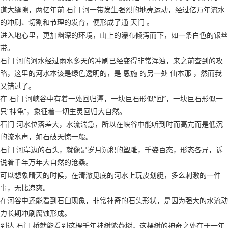
道大缝隙，两亿年前 石门 河一带发生强烈的地壳运动，经过亿万年流水
的冲刷、切割和节理的发育，便形成了通 天门 。
进入地心里，更加幽深的环境，山上的瀑布倾泻而下，如一条白色的银丝
带。
石门 河的河水经过雨水多天的冲刷已经变得非常浑浊，来之前查到的攻
略，这里的河水本该是绿色透明的，是 恩施 的另一处 仙本那 ，然而我
又错过了。
在 石门 河峡谷中有着一处回归潭，一块巨石形似“回”，一块巨石形似一
只“神龟”，象征着一切生灵回归大自然。
石门 河水位落差大，水流湍急，所以在峡谷中能听到时而高亢而是低沉
的流水声，如石破天惊一般。
石门 河岸边的石头，就像是岁月沉积的塑雕，千姿百态，形态各异，诉
说着千年万年大自然的沧桑。
可以想象晴天的时候，在清澈见底的河水上玩皮划艇，多么刺激的一件
事，无比凉爽。
在河谷中还能看到石臼现象，非常神奇的石头形状，是因为强大的水流动
力长期冲刷腐蚀形成。
到达 石门 桥就能看到这棵千年神树紫薇树，这棵树的神奇之处在于一年