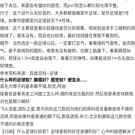
按下去后，表面会有皱纹的感觉，而pvc则怎么都比较光滑平整。
尺寸：这个没什么太好说的，大多数都是踢室外足球，室外足球是5号
球，如果你是踢室内足球就买个4号球。
缝线：这个主要就是看比较缝线是否比较密集，咱就别追求手工缝制的高
档球了，基本没有，而且也比较贵，最好找线缝在里面不看到的。
细节：当你选定一款足球以后，一定要打足气，看看球的气密性，是否跑
气，是不是规则的圆形，哪里有没有破损，在脚上掂量下，看看脚感如
何，把球从1.5m高度自由落下，看看它的弹性，如果能谈到1m左右就比
较理想。
参考资料来源：百度百科--足球
什么样的足球软？脚感好？感觉轻？便宜点......
首先大牌子的基本都不错,耐克,阿迪.
接着就是看表皮之间缝工怎么样,细的肯定比粗的好.然后就是表皮块数相
对也是越少越好.
飞火流星,团队之星,普天同庆这几款因为他们的高科技含量都是很不错的
选择,但是如果你是普通的踢下玩,那就选择,米兰,尤文和曼联这几款也很
不错的价格还便宜
【归纳】什么足球比较软？足球是软的好还是硬的好？心中的疑惑解决了