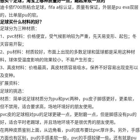
想买个足球，淘宝上哪种质量好一点，踢起来软一点的
迪卡侬f700热粘合足球，fifa a标认证，质量有保证，外层是pu eva双层
的，比单层pu的软。
足球买什么材料的好？
足球分为三种材质：
1、pvc材料：价格便宜，受气候影响较为严重，先天易变形、起包；冬
天容易开裂；
2、pu材料：材质较好，市面上出现的多数足球和篮球都是采用这种材
料，球体受温度影响的效果较小，不易产生形变；
3、真皮材料：价格最高，真皮材质容易吸水，保养不好容易出现变形以
及变种。
扩展资料：
足球的挑选：
材质：简单说足球材质分为pu和pvc两种，pu皮子脚感更好，更柔软，
但不禁用，适合要求高，场地环境好的朋友使用。
pvc皮的足球相对pu的足球更硬一点，更耐磨一点，但是脚感没有pu的
好，适合平时老踢球，并且场地环境不是很优秀的朋友使用。
在两种皮质鉴别上面，从边角看，pu的底布要比pvc厚许多。另外，手感
方面也有区别，pu的手感柔软一些，pvc的手感较硬一些。还有就是pu