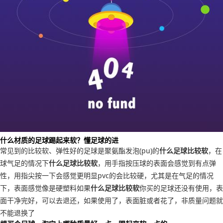
什么材质的足球踢起来软？懂足球的进
常见到的比较软、弹性好的足球是聚氨酯发泡(pu)的
什么足球比较软
，在
球气足的情况下
什么足球比较软
，用手指按压球的表面会感觉到有点弹
性，用指尖按一下会感觉更明显pvc的会比较硬，尤其是在气足的情况
下，表面感觉像是硬塑料如果
什么足球比较软
你买的足球还没有使用，表
面干净完好，可以去退还，如果使用了，表面脏或者花了，非质量问题就
不能退换了