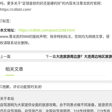
吗，更多关于“足球是软的好还是硬的好”的内容关注尊龙凯时官网：
https://cdbbt.com/
标签：
本文地址：
https://cdbbt.com/post/2268.html
www.尊龙凯时888的版权声明：
除非特别标注，否则均为网络文章，侵
权请联系站长删除。
上一篇
下一篇
大连旅游周边游？大连周边地区旅游
相关文章
抱歉，评论功能暂时关闭!
关于本站
自驾游网为大家提供全面的旅游攻略，去不同景点做不同准备，旅游资讯
尽在自驾游网。自驾游产品：全国自驾游带团、318专线带团、219专线