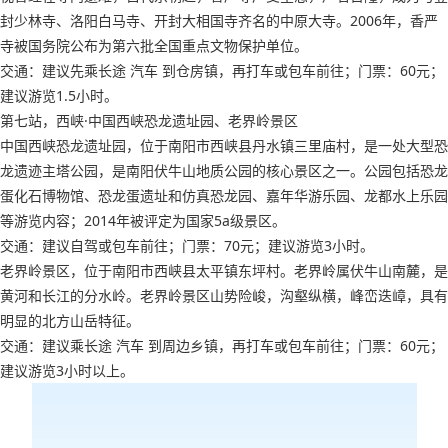
封少林寺、洛阳白马寺、开封大相国寺齐名的中原大寺。2006年，香严
寺被国务院公布为第六批全国重点文物保护单位。
交通：建议先乘长途 汽车 到仓房镇，再打车或包车前往；门票：60元；
建议游览1.5小时。
第七站，西峡·中国西峡恐龙遗址园、老界岭景区
中国西峡恐龙遗址园，位于南阳市西峡县丹水镇三里庙村，是一处大型恐
龙遗迹主塔公园，是南阳伏牛山地质公园的核心景区之一。公园包括恐龙
蛋化石博物馆、恐龙蛋遗址和仿真恐龙园、嘉年华游乐园、龙都水上乐园
等游览内容；2014年被评定为国家5a级景区。
交通：建议自驾或包车前往；门票：70元；建议游览3小时。
老界岭景区，位于南阳市西峡县太平镇东坪村。老界岭属伏牛山南麓，是
黄河和长江的分水岭。老界岭景区山势险峻，沟壑纵横，峰峦迭嶂，具有
明显的北方山岳特征。
交通：建议乘长途 汽车 到周边乡镇，再打车或包车前往；门票：60元；
建议游览3小时以上。