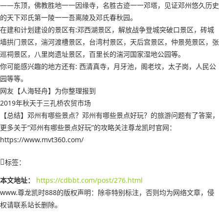
——东顶，佛教胜地一一因缘寺，名胜古迹一一邓塔，见证邓州悠久历史
的天下邓氏第一陵一一吾离陵及邓氏春秋园。
在建和计划建设的景区有:邓西湖景区，解放战争登城突破口景区，砖城
墙拱门景区，湍河渡槽景区，台湾村景区，天后宫景区，仲景苑景区，张
巡祠景区，八里岗遗址景区，百里长的湍河国家湿地公园等。
你可能感兴趣的地方还有: 西清真寺，月牙池，阁老坟，太子岗，人民公
园等等。
网友【人海轻舟】为你整理报到
2019年秋天于三孔桥农贸市场
【总结】邓州有哪些景点？邓州有哪些景点好玩？的旅游问题有了答案，
更多关于“邓州有哪些景点好玩”的攻略关注尊龙凯时官网：
https://www.mvt360.com/
标签：
本文地址：
https://cdbbt.com/post/276.html
www.尊龙凯时888的版权声明：
除非特别标注，否则均为网络文章，侵
权请联系站长删除。