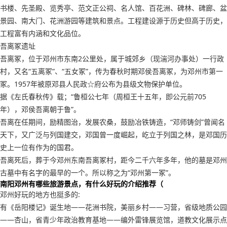
书楼、先圣殿、览秀亭、范文正公祠、名人馆、百花洲、碑林、碑廊、盆
景园、南大门、花洲游园等建筑和景点。工程建设源于历史但高于历史，
工程富有内涵和文化品位。
吾离冢遗址
吾离冢，位于邓州市东南2公里处，属于城郊乡（现湍河办事处）一行政
村，又名“五离冢”、“五女冢”，传为春秋时期邓侯吾离冢，为邓州市第一
冢。1957年被原邓县人民政☆府公布为县级文物保护单位。
据《左氏春秋传》载；“鲁桓公七年（周桓王十五年，即公元前705
年），邓侯吾离朝于鲁”。
吾离在任期间，励精图治，发展农桑，鼓励冶铁铸造，“邓师铸剑”曾闻名
天下，又广泛与列国建交，邓国曾一度崛起，屹立于列国之林，是邓国历
史上一位有作为的国君。
吾离死后，葬于今邓州东南吾离冢村，距今二千六年多年，他的墓是邓州
古墓中有名字的最早的一个。所以称之为“邓州第一冢”。
南阳邓州有哪些旅游景点，有什么好玩的介绍推荐（
邓州好玩的地方也挺多的:
有《岳阳楼记》诞生地——花洲书院，美丽乡村——习营，省级地质公园
——杏山，省青少年政治教育基地——编外雷锋展览馆，道教文化展示点