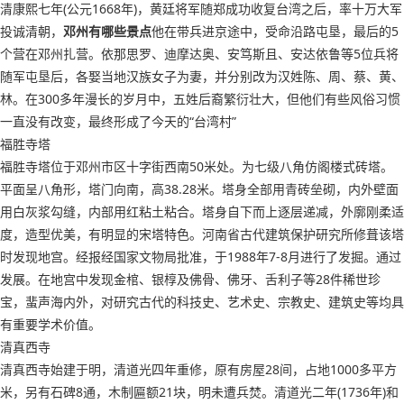
清康熙七年(公元1668年)，黄廷将军随郑成功收复台湾之后，率十万大军
投诚清朝，
邓州有哪些景点
他在带兵进京途中，受命沿路屯垦，最后的5
个营在邓州扎营。依那思罗、迪摩达奥、安笃斯且、安达依鲁等5位兵将
随军屯垦后，各娶当地汉族女子为妻，并分别改为汉姓陈、周、蔡、黄、
林。在300多年漫长的岁月中，五姓后裔繁衍壮大，但他们有些风俗习惯
一直没有改变，最终形成了今天的“台湾村”
福胜寺塔
福胜寺塔位于邓州市区十字街西南50米处。为七级八角仿阁楼式砖塔。
平面呈八角形，塔门向南，高38.28米。塔身全部用青砖垒砌，内外壁面
用白灰浆勾缝，内部用红粘土粘合。塔身自下而上逐层递减，外廓刚柔适
度，造型优美，有明显的宋塔特色。河南省古代建筑保护研究所修葺该塔
时发现地宫。经报经国家文物局批准，于1988年7-8月进行了发掘。通过
发展。在地宫中发现金棺、银椁及佛骨、佛牙、舌利子等28件稀世珍
宝，蜚声海内外，对研究古代的科技史、艺术史、宗教史、建筑史等均具
有重要学术价值。
清真西寺
清真西寺始建于明，清道光四年重修，原有房屋28间，占地1000多平方
米，另有石碑8通，木制匾额21块，明未遭兵焚。清道光二年(1736年)和