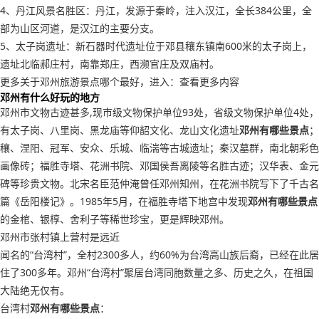
4、丹江风景名胜区：丹江，发源于秦岭，注入汉江，全长384公里，全
部为山区河道，是汉江的主要分支。
5、太子岗遗址：新石器时代遗址位于邓县穰东镇南600米的太子岗上，
遗址北临郝庄村，南靠郑庄，西濒官庄及双庙村。
更多关于邓州旅游景点哪个最好，进入：查看更多内容
邓州有什么好玩的地方
邓州市文物古迹甚多,现市级文物保护单位93处，省级文物保护单位4处，
有太子岗、八里岗、黑龙庙等仰韶文化、龙山文化遗址
邓州有哪些景点
；
穰、涅阳、冠军、安众、乐城、临湍等古城遗址；秦汉墓群，南北朝彩色
画像砖；福胜寺塔、花洲书院、邓国侯吾离陵等名胜古迹；汉华表、金元
碑等珍贵文物。北宋名臣范仲淹曾任邓州知州，在花洲书院写下了千古名
篇《岳阳楼记》。1985年5月，在福胜寺塔下地宫中发现
邓州有哪些景点
的金棺、银椁、舍利子等稀世珍宝，更是辉映邓州。
邓州市张村镇上营村是远近
闻名的“台湾村”，全村2300多人，约60%为台湾高山族后裔，已经在此居
住了300多年。邓州“台湾村”聚居台湾同胞数量之多、历史之久，在祖国
大陆绝无仅有。
台湾村
邓州有哪些景点
：