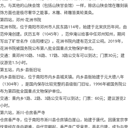
方。与其他的山陕会馆（包括山陕甘会馆）一样，赊店山陕会馆在雕刻装
饰方面也是极尽奢华之能事，木雕、砖雕皆美轮美奂。
第四站，邓州·花洲书院
花洲书院，位于南阳市邓州市人民东路114号，始建于北宋庆历年间，由
范仲淹创建。庆历五年（1045年），范仲淹以给事中任邓州知州，期间
写出了旷世名作《岳阳楼记》。花洲书院内建有范文正公祠。2019年，
花洲书院被国务院公布第八批全国重点文物保护单位。
交通：乘邓州10路、16路、17路、3路公交车可以到达；门票30元；建
议游览1.5小时。
第五站，内乡·县衙旧址
内乡县衙旧址，位于南阳市内乡县城关镇。内乡县衙始建于元大德八年
（1304年），是国内保存比较完整的县级衙门旧址，1996年被国务院公
布为第四批全国重点文物保护单位。
交通：乘内乡1路、2路、3路公交车可以到达；门票：60元；建议游览2
小时。
第六站，淅川·仓房香严寺
仓房香严寺，位于南阳市淅川县仓房镇白崖山，始建于唐代。因唐宣宗李
忱曾经在寺内避难，自代宗朝起，香严寺广受皇恩，声名日隆，成为与登