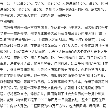
有月台，月台高0.5米，宽4米，长9.5米；大殿进深11.6米，高8米，陪房
进深6.5米，长7.2米，高5米。卷棚与大殿间有近2米的间隔，房檐相接，
显得紧凑，建筑高大雄伟，结构严整，保护较好。
花洲书院
花洲书院位于邓州古城东南隅，坐落着一所历史悠久、闻名遐迩的千年
学府——花洲书院。书院系北宋著名政治家参知政事范仲淹因推行“庆历
新政”失败被谪知邓州后，为造就人才而创建。庆历六年(1046年)，范公
应挚友滕子京之邀，在花洲书院挥毫写下了脍炙人口、中外传颂的《岳阳
楼记》。范公“先天下之忧而忧，后天下之乐而乐”的名句遂成为天下之千
古绝唱，花洲书院也随之名畅海内外。“一代师承百世馨”。当年范公兴学
重教，培育英才之举，如日月经天，江河行地，功垂千秋!师“忧乐”精神传
千古，继往开来谱新篇。古老的学府踏着历史的脚步，伴着改革的大潮，
迎来了新世纪的春天。邓州市委、市政府以弘扬范公“忧乐”精神为先导，
以创建豫西南中等城市为目标，以发展邓州经济为根本，作出了修复花洲
书院的决策。这是一项继承历史文化传统，加强精神文明建设的德政工
程，必将惠及当今，泽被后世，因而得到了社会会各界的一致拥护和支
持。花洲书院修复工程于二00二年四月一日奠基启动，整个工程现在已
竣工并向游人开放。工程面积为8.4万平方米，包括春风阁、春风堂、藏