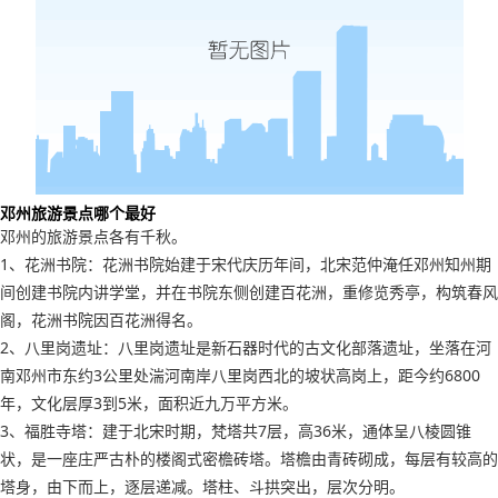
邓州旅游景点哪个最好
邓州的旅游景点各有千秋。
1、花洲书院：花洲书院始建于宋代庆历年间，北宋范仲淹任邓州知州期
间创建书院内讲学堂，并在书院东侧创建百花洲，重修览秀亭，构筑春风
阁，花洲书院因百花洲得名。
2、八里岗遗址：八里岗遗址是新石器时代的古文化部落遗址，坐落在河
南邓州市东约3公里处湍河南岸八里岗西北的坡状高岗上，距今约6800
年，文化层厚3到5米，面积近九万平方米。
3、福胜寺塔：建于北宋时期，梵塔共7层，高36米，通体呈八棱圆锥
状，是一座庄严古朴的楼阁式密檐砖塔。塔檐由青砖砌成，每层有较高的
塔身，由下而上，逐层递减。塔柱、斗拱突出，层次分明。