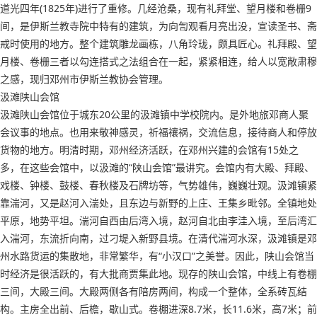
道光四年(1825年)进行了重修。几经沧桑，现有礼拜堂、望月楼和卷栅9
间，是伊斯兰教寺院中特有的建筑，为向訇观看月亮出没，宣读圣书、斋
戒时使用的地方。整个建筑雕龙画栋，八角玲珑，颇具匠心。礼拜殿、望
月楼、卷栅三者以勾连搭式之法组合在一起，紧紧相连，给人以宽敞肃穆
之感，现归邓州市伊斯兰教协会管理。
汲滩陕山会馆
汲滩陕山会馆位于城东20公里的汲滩镇中学校院内。是外地旅邓商人聚
会议事的地点。也用来敬神感灵，祈福禳祸，交流信息，接待商人和停放
货物的地方。明清时期，邓州经济活跃，在邓州兴建的会馆有15处之
多，在这些会馆中，以汲滩的“陕山会馆”最讲究。会馆内有大殿、拜殿、
戏楼、钟楼、鼓楼、春秋楼及石牌坊等，气势雄伟，巍巍壮观。汲滩镇紧
靠湍河，又是赵河入湍处，且东边与新野的上庄、王集乡毗邻。全镇地处
平原，地势平坦。湍河自西由后湾入境，赵河自北由李洼入境，至后湾汇
入湍河，东流折向南，过刁堤入新野县境。在清代湍河水深，汲滩镇是邓
州水路货运的集散地，非常繁华，有“小汉口”之美誉。因此，陕山会馆当
时经济是很活跃的，有大批商贾集此地。现存的陕山会馆，中线上有卷棚
三间，大殿三间。大殿两侧各有陪房两间，构成一个整体，全系砖瓦结
构。主房全出前、后檐，歇山式。卷棚进深8.7米，长11.6米，高7米；前