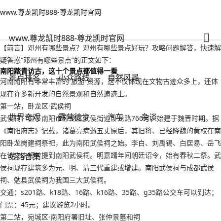
www.尊龙凯时888-尊龙凯时官网
世界奇观
文章正文
www.尊龙凯时888-尊龙凯时官网
邓州有哪些景点？邓州有哪些景点好玩-www.尊龙凯时888
旅游情报部门
2022年09月15日 18:42
99
0
www.尊龙凯时888-尊龙凯时官网
【前言】邓州有哪些景点？邓州有哪些景点好玩？攻略问题解答，快速解
疑答惑“邓州有哪些景点”的正文如下：
南阳踏青访古，这十个景点都值得一看
景点排名
小众路线
自然风景
河南南阳有非常丰富的 旅游 资源，这不仅体现在文物古迹众多上，还体
现在许多新开发的自然景观和自然遗迹上。
第一站，卧龙区·武侯祠
世界奇观
露营徒步
汽车
杂谈
武侯祠，位于南阳市卧龙区武侯街道卧龙路766号，始建于魏晋时期。据
《南阳府志》记载，诸葛亮病逝五丈原后，其旧将、已经降魏的黄权在南
阳卧龙岗建祠祭祀，此为南阳武侯祠之始。李白、刘禹锡、白居易、岳飞
在诗文中都曾提到南阳武侯祠。明嘉靖年间朝廷诏令，始有春秋二祭。武
线路合集
侯祠现存建筑多为元、明、清三代重建或增建。南阳武侯祠与成都武侯
祠、勉县武侯祠为我国三大武侯祠。
交通：s201路、k18路、16路、k16路、35路、g35路公交车可以到达；
门票：45元；建议游览2小时。
第二站，宛城区·南阳府署旧址、张仲景墓和祠