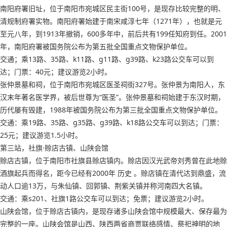
南阳府署旧址，位于南阳市宛城区民主街100号，是现存比较完整的明、
清规制府署实物。南阳府署始建于南宋咸淳七年（1271年），也就是元
至元八年，到1913年撤销，600多年中，前后共有199任知府到任。2001
年，南阳府署被国务院公布为第五批全国重点文物保护单位。
交通；乘13路、35路、k11路、g11路、g39路、k23路公交车可以到
达；门票：40元；建议游览2小时。
张仲景墓和祠，位于南阳市宛城区医圣祠街327号。张仲景为南阳人，东
汉末年著名医学界，被后世尊为“医圣”。张仲景墓和祠始建于东汉时期，
历代屡有毁建，1988年被国务院公布为第三批全国重点文物保护单位。
交通：乘19路、35路、g35路、g39路、k18路公交车可以到达；门票：
25元；建议游览1.5小时。
第三站，社旗·赊店古镇、山陕会馆
赊店古镇，位于南阳市社旗县赊店镇内。赊店因汉光武帝刘秀曾在此地赊
酒旗起兵而得名，距今已经有2000年 历史 。赊店镇在清代达到鼎盛，流
动人口逾13万，与朱仙镇、回郭镇、荆紫关镇并称河南四大名镇。
交通：乘s201、社旗1路公交车可以到达；免票；建议游览2小时。
山陕会馆，位于赊店古镇内，是现存诸多山陕会馆中规模最大、保存最为
完整的一座。山陕会馆是山西、陕西两省商贾联络感情、祭祀神明的地