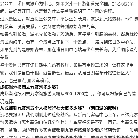
余公里，诺日朗瀑布为中心。如果安排一日游想看完全程，那必须要早
起，最好等开门，这是我为什么要单独说明开门时间的道理。
进入景区后，就直接坐公交车，不是坐到长海，就是到原始森林，他们随
机发车，没有关系，不要刻意去等到原始森林的车。
如果先到长海，游览完长海和五彩池后，直接坐车到原始森林，然后就按
景区内的车，看完一个景点上车到下一个景点，一路玩到诺日朗中心站，
如果先到的是原始森林，那在诺日朗中心站再坐车去长海，先后顺序没有
关系。
整个景区只有在诺日朗中心站有餐厅，如果有用餐需求的，请在这里用
餐，我们是自备干粮，就当野营。最后，从诺日朗瀑布开始往景区大门
走，也是景点 景区车模式。
成都当地报团去九寨沟多少钱？
成都当地报团去九寨沟旅游大概从300–1200之间，你可以根据自己的情
况选择。
从成都到九寨沟五个人报旅行社大概多少钱？（两日游的那种）
没必要报团！我们刚刚走过这条线路。从新南门客运中心上车，直达九寨
沟客运站（离九寨沟口仅几分钟路）！车票好像是不到二百元。九寨沟只
有一条街，两边有许多实惠
成都到九寨沟旅游多少钱
的旅店饭馆。一般到
达九寨沟就是晚上
成都到九寨沟旅游多少钱
了，
成都到九寨沟旅游多少钱