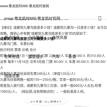
www.尊龙凯时888-尊龙凯时官网
小众路线
文章正文
www.尊龙凯时888-尊龙凯时官网
成都到九寨沟旅游多少钱？成都到九寨沟一日游多少钱-www.尊龙凯时
888
www.尊龙凯时888-尊龙凯时官网
有一说一
2022年09月14日 18:24
135
0
【绪论】成都到九寨沟旅游多少钱？成都到九寨沟一日游多少钱？全方位
攻略，做到心中有数“成都到九寨沟旅游多少钱”的内容如下：
景点排名
小众路线
自然风景
成都到九寨沟旅游三天大概要多少钱？
九寨沟门票、车票价格
执行时间 票类 价格 合计
旺季 每年4月1日-11月15日 门票 220.00/人 车票 90.00/人 共310.00/人
世界奇观
露营徒步
汽车
杂谈
淡季 每年11月16日-次年3月底 门票 80.00/ 人 车票 80.00/人 共160.00/
人
成都到九寨沟往返班车票240元/人（单程120元/人）
线路合集
九寨沟住宿两晚一般的150～250元/晚；饮食一般的30元/天/人。
若是加入旅行团，成都到九寨沟三日游，淡季一般600元/人左右,旺季
1000元/人，（纯玩团,没有购物点的），一般标准双人间。