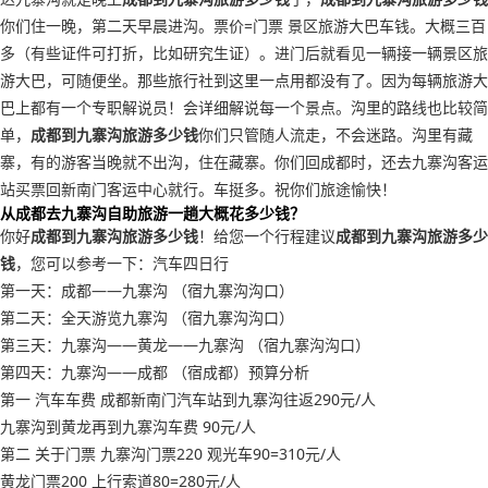
你们住一晚，第二天早晨进沟。票价=门票 景区旅游大巴车钱。大概三百
多（有些证件可打折，比如研究生证）。进门后就看见一辆接一辆景区旅
游大巴，可随便坐。那些旅行社到这里一点用都没有了。因为每辆旅游大
巴上都有一个专职解说员！会详细解说每一个景点。沟里的路线也比较简
单，
成都到九寨沟旅游多少钱
你们只管随人流走，不会迷路。沟里有藏
寨，有的游客当晚就不出沟，住在藏寨。你们回成都时，还去九寨沟客运
站买票回新南门客运中心就行。车挺多。祝你们旅途愉快！
从成都去九寨沟自助旅游一趟大概花多少钱？
你好
成都到九寨沟旅游多少钱
！给您一个行程建议
成都到九寨沟旅游多少
钱
，您可以参考一下：汽车四日行
第一天：成都——九寨沟 （宿九寨沟沟口）
第二天：全天游览九寨沟 （宿九寨沟沟口）
第三天：九寨沟——黄龙——九寨沟 （宿九寨沟沟口）
第四天：九寨沟——成都 （宿成都）预算分析
第一 汽车车费 成都新南门汽车站到九寨沟往返290元/人
九寨沟到黄龙再到九寨沟车费 90元/人
第二 关于门票 九寨沟门票220 观光车90=310元/人
黄龙门票200 上行索道80=280元/人