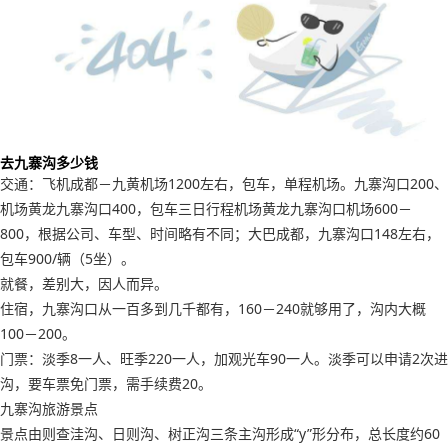
去九寨沟多少钱
交通：飞机成都－九黄机场1200左右，包车，单程机场。九寨沟口200、
机场黄龙九寨沟口400，包车三日行程机场黄龙九寨沟口机场600－
800，根据公司、车型、时间略有不同；大巴成都，九寨沟口148左右，
包车900/辆（5坐）。
就餐，差别大，因人而异。
住宿，九寨沟口从一百多到几千都有，160－240就够用了，沟内大概
100－200。
门票：淡季8一人、旺季220一人，加观光车90一人。淡季可以申请2次进
沟，要车票免门票，需手续费20。
九寨沟旅游景点
景点由则查洼沟、日则沟、树正沟三条主沟形成“y”形分布，总长度约60