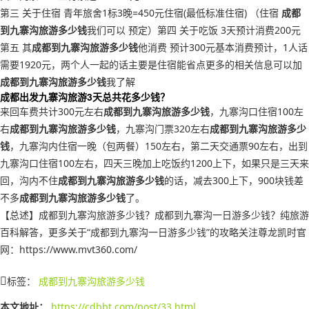
第三 关于住宿 青年旅舍1标3晚=450元住宿(最低标准住宿) （住宿
成都
到九寨沟旅游多少钱
我们可以 预定）第四 关于吃饭 3天预计消费200元
第五 其
成都到九寨沟旅游多少钱
他消费 预计300元基本消费预计，1人话
需要1920元，两个人一起的话主要是住宿能省点更多的相关信息可以加
成都到九寨沟旅游多少钱
我了解
成都出发九寨沟旅游3天总共花多少钱？
来回车费共计300元左右
成都到九寨沟旅游多少钱
，九寨沟口住宿100左
右
成都到九寨沟旅游多少钱
，九寨沟门票320左右
成都到九寨沟旅游多少
钱
，九寨沟内住宿一晚（包两餐）150左右，第二天交通票90左右，出到
九寨沟口住宿100左右，四天三晚加上吃饭约1200上下，如果只是三天来
回，沟内不住
成都到九寨沟旅游多少钱
的话，减去300上下，900块钱差
不多
成都到九寨沟旅游多少钱
了。
【总述】成都到九寨沟旅游多少钱？成都到九寨沟一日游多少钱？纯旅游
百科解答，更多关于“成都到九寨沟一日游多少钱”的攻略关注尊龙凯时官
网：https://www.mvt360.com/
标签：
成都到九寨沟旅游多少钱
本文地址：
https://cdbbt.com/post/33.html