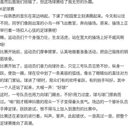
虽然后面我们班输了，但这场球赛给了我无穷的乐趣。
6足球赛
一段熟悉的音乐在耳边响起，下课了!校园里立刻沸腾起来。今天和以往
不同，同学们像刚出笼的小鸟一样飞出教室，奔向操场。原来，操场上正
举行着一场扣人心弦的足球赛呢!
瞧，运动员们个个身强力壮，生龙活虎，站在宽大的操场上好不威风啊
呀!
比赛开始前，运动员们摩拳擦掌，认真地做着准备活动，把自己锻炼的铜
筋铁骨。
比赛开始了，运动员们奋力向球扑去，只见三号队员见势不妙，纵身一
跃，使劲一踢，球在空中划了一条美丽的弧线，像长了眼睛似的直往对方
的球门里钻。球进了!顿时，观众们有的欢呼雀跃，有的拍手叫好，其中
一个人还站了起来，大喊一声：“好球!”
这时，一号队员也用力向球门踢去，不好!用力过度，球与球门擦肩而
过。“唉!”刚才精神抖擞的观众一下子变得垂头丧气。场边的一个替补队员
手捧足球，跃跃欲试，恨不得马上加入到激烈的比赛中。
比赛还在紧张的进行着，叫声，掌声，此起彼伏，一浪高过一浪，把整个
足球赛推向了高潮。