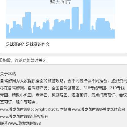
足球赛的？足球赛的作文
抱歉，评论功能暂时关闭!
关于本站
自驾游网为大家提供全面的旅游攻略，去不同景点做不同准备，旅游资讯
尽在自驾游网。自驾游产品：全国自驾游带团、318专线带团、219专线
带团、精致小包团、老年团、纯游玩团、酒店预订、景点门票预订、会议
室预订、租车等服务。
www.尊龙凯时888 copyright © 2015 本站由
www.尊龙凯时888-尊龙凯时官网
www.尊龙凯时888的版权所有
联系www.尊龙凯时888