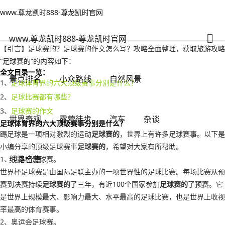
www.尊龙凯时888-尊龙凯时官网
杂谈
文章正文
www.尊龙凯时888-尊龙凯时官网
足球赛的？足球赛的作文怎么写-www.尊龙凯时888
旅游情报部门
2022年09月28日 19:06
115
0
www.尊龙凯时888-尊龙凯时官网
【引言】足球赛的？足球赛的作文怎么写？攻略全面整理，获取旅游攻略
“足球赛的”的内容如下：
全文目录一览：
景点排名
小众路线
自然风景
1、
足球体育界的六大顶级赛事分别是什么？
2、
足球比赛都有哪些？
3、
足球赛的作文
世界奇观
露营徒步
汽车
杂谈
足球体育界的六大顶级赛事分别是什么？
踢足球是一项相对激烈的运动
足球赛的
，世界上有许多足球赛事。以下是
小编分享的顶级足球赛事
足球赛的
，希望对大家有所帮助。
线路合集
1、世界杯足球赛。
世界杯足球赛是由国际足联主办的一项世界性的足球比赛。每场比赛从预
赛到决赛持续
足球赛的
了三年，有近100个国家参加
足球赛的
了预赛。它
是世界上规模最大、影响力最大、水平最高的足球比赛，也是世界上收视
率最高的体育赛事。
2、奥运会足球赛。