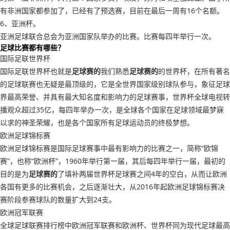
有非洲国家都参加了，已经有了预选赛，目前在最后一周有16个名额。
6、亚洲杯。
亚洲足球联合总会为亚洲国家队举办的比赛。比赛每四年举行一次。
足球比赛都有哪些？
国际足联世界杯
国际足联世界杯也就是
足球赛的
我们熟悉
足球赛的
的世界杯，在所有著名
的足球联赛也无疑是最顶级的，它是全世界国家级别球队参与，象征足球
界最高荣誉、并具有最大知名度和影响力的足球赛事，世界杯全球电视转
播观众超过35亿，每四年举办一次，是全球各个国家在足球领域最梦寐
以求的神圣荣耀，也是各个国家所有足球运动员的终极梦想。
欧洲足球锦标赛
欧洲足球锦标赛是国际足球赛事中最有影响力的比赛之一，简称“欧锦
赛”，也称“欧洲杯”，1960年举行第一届，其后每四年举行一届，最初的
目的是为
足球赛的
了填补两届世界杯足球赛之间4年的空白，从而让欧洲
各国有更多的比赛机会，之后逐渐壮大，从2016年起欧洲足球锦标赛决
赛阶段参赛球队的数量扩大到24支。
欧洲冠军联赛
全球足球联赛排行榜中欧洲冠军联赛和欧洲杯、世界杯同为现代足球最高