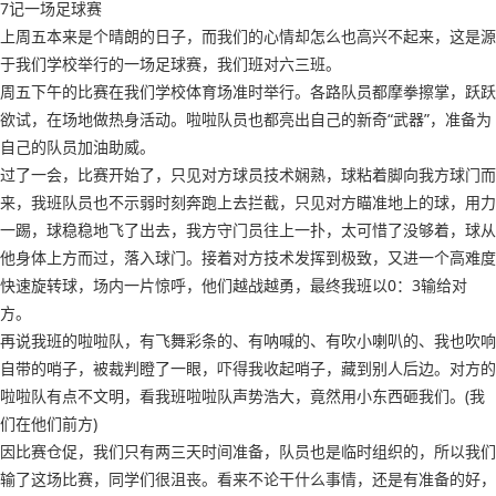
7记一场足球赛
上周五本来是个晴朗的日子，而我们的心情却怎么也高兴不起来，这是源
于我们学校举行的一场足球赛，我们班对六三班。
周五下午的比赛在我们学校体育场准时举行。各路队员都摩拳擦掌，跃跃
欲试，在场地做热身活动。啦啦队员也都亮出自己的新奇“武器”，准备为
自己的队员加油助威。
过了一会，比赛开始了，只见对方球员技术娴熟，球粘着脚向我方球门而
来，我班队员也不示弱时刻奔跑上去拦截，只见对方瞄准地上的球，用力
一踢，球稳稳地飞了出去，我方守门员往上一扑，太可惜了没够着，球从
他身体上方而过，落入球门。接着对方技术发挥到极致，又进一个高难度
快速旋转球，场内一片惊呼，他们越战越勇，最终我班以0：3输给对
方。
再说我班的啦啦队，有飞舞彩条的、有呐喊的、有吹小喇叭的、我也吹响
自带的哨子，被裁判瞪了一眼，吓得我收起哨子，藏到别人后边。对方的
啦啦队有点不文明，看我班啦啦队声势浩大，竟然用小东西砸我们。(我
们在他们前方)
因比赛仓促，我们只有两三天时间准备，队员也是临时组织的，所以我们
输了这场比赛，同学们很沮丧。看来不论干什么事情，还是有准备的好，