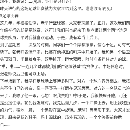
现在，我想说：二(4)班，你们是好样的!
昨天进行的这场足球比赛就为大家介绍到这里。谢谢收听!再见!
5足球比赛
这几年，学校按惯例，老举行篮球赛，大家都玩腻了。正好，这次我们四
年级举行的却是足球赛，这可让我们兴奋起来了!张老师让两个同学选足
球赛队员，平时我就喜欢运动，于是，我有幸当上后卫。
到了星期五——决战的时刻。同学们一个个摩拳擦掌，信心十足，可有气
势了。张老师表情严肃，比赛在他神圣的哨声中开始了。我和另一个后卫
头顶烈日，半蹲着身子，双手摊开，瞪大双眼，随时准备挡住对方的球。
“啪，啪……”一连几个球都被我们的'“铜墙铁壁”给挡住了。中场休息时，
张老师说后卫也可以上场。
下半场到了，我早在足球场上等待多时了。对方一个球向界外踢去，我按
奈不住自己的兴奋，像一匹野马一样跟在足球后面。对方的一名队员也追
来了，我瞟了他一眼，心想：跟我赛跑？哼!于是，我很快甩开他，可还
是没接住球。轮到我发球时，我先后退几步，一个冲锋上去，用上我吃奶
的力气，猛地一脚，一个黑影在空中旋转。足球？等黑影下来，大家才发
现，原来是我的鞋子。场上踢球的，场外看球的，一个个笑得前仰后
合……