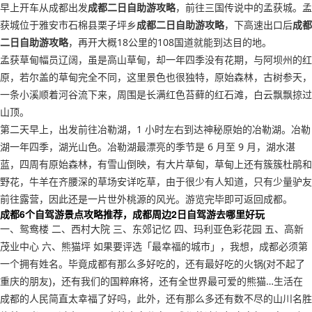
早上开车从成都出发
成都二日自助游攻略
，前往三国传说中的孟获城。孟
获城位于雅安市石棉县栗子坪乡
成都二日自助游攻略
，下高速出口后
成都
二日自助游攻略
，再开大概18公里的108国道就能到达目的地。
孟获草甸幅员辽阔，虽是高山草甸，却一年四季没有花期，与阿坝州的红
原，若尔盖的草甸完全不同，这里景色也很独特，原始森林，古树参天，
一条小溪顺着河谷流下来，周围是长满红色苔藓的红石滩，白云飘飘掠过
山顶。
第二天早上，出发前往冶勒湖，1 小时左右到达神秘原始的冶勒湖。冶勒
湖一年四季，湖光山色。冶勒湖最漂亮的季节是 6 月至 9 月，湖水湛
蓝，四周有原始森林，有雪山倒映，有大片草甸，草甸上还有簇簇杜鹃和
野花，牛羊在齐腰深的草场安详吃草，由于很少有人知道，只有少量驴友
前往露营，因此还是一片世外桃源的风光。游览完毕即可返回成都。
成都6个自驾游景点攻略推荐，成都周边2日自驾游去哪里好玩
一、鸳鸯楼 二、西村大院 三、东郊记忆 四、玛利亚色彩花园 五、高新
茂业中心 六、熊猫坪 如果要评选「最幸福的城市」，我想，成都必须第
一个拥有姓名。毕竟成都有那么多好吃的，还有最好吃的火锅(对不起了
重庆的朋友)，还有我们的国粹麻将，还有全世界最可爱的熊猫…生活在
成都的人民简直太幸福了好吗，此外，还有那么多还有数不尽的山川名胜