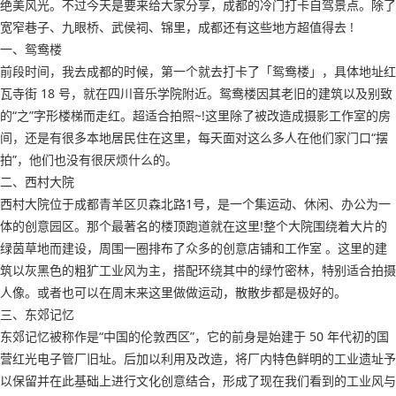
绝美风光。不过今天是要来给大家分享，成都的冷门打卡自驾景点。除了
宽窄巷子、九眼桥、武侯祠、锦里，成都还有这些地方超值得去 !
一、鸳鸯楼
前段时间，我去成都的时候，第一个就去打卡了「鸳鸯楼」，具体地址红
瓦寺街 18 号，就在四川音乐学院附近。鸳鸯楼因其老旧的建筑以及别致
的“之”字形楼梯而走红。超适合拍照~!这里除了被改造成摄影工作室的房
间，还是有很多本地居民住在这里，每天面对这么多人在他们家门口“摆
拍”，他们也没有很厌烦什么的。
二、西村大院
西村大院位于成都青羊区贝森北路1号，是一个集运动、休闲、办公为一
体的创意园区。那个最著名的楼顶跑道就在这里!整个大院围绕着大片的
绿茵草地而建设，周围一圈排布了众多的创意店铺和工作室 。这里的建
筑以灰黑色的粗犷工业风为主，搭配环绕其中的绿竹密林，特别适合拍摄
人像。或者也可以在周末来这里做做运动，散散步都是极好的。
三、东郊记忆
东郊记忆被称作是“中国的伦敦西区”，它的前身是始建于 50 年代初的国
营红光电子管厂旧址。后加以利用及改造，将厂内特色鲜明的工业遗址予
以保留并在此基础上进行文化创意结合，形成了现在我们看到的工业风与