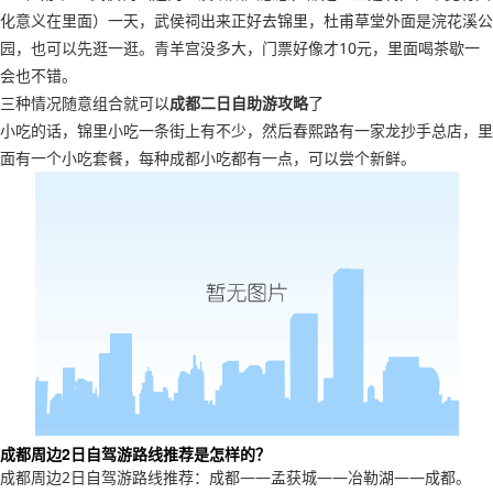
化意义在里面）一天，武侯祠出来正好去锦里，杜甫草堂外面是浣花溪公
园，也可以先逛一逛。青羊宫没多大，门票好像才10元，里面喝茶歇一
会也不错。
三种情况随意组合就可以
成都二日自助游攻略
了
小吃的话，锦里小吃一条街上有不少，然后春熙路有一家龙抄手总店，里
面有一个小吃套餐，每种成都小吃都有一点，可以尝个新鲜。
成都周边2日自驾游路线推荐是怎样的？
成都周边2日自驾游路线推荐：成都——孟获城——冶勒湖——成都。