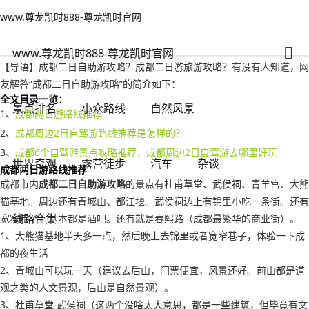
www.尊龙凯时888-尊龙凯时官网
世界奇观
文章正文
www.尊龙凯时888-尊龙凯时官网
成都二日自助游攻略？成都二日游旅游攻略-www.尊龙凯时888
人之常情
2022年09月28日 21:12
91
0
www.尊龙凯时888-尊龙凯时官网
【导语】成都二日自助游攻略？成都二日游旅游攻略？有没有人知道，网
友解答“成都二日自助游攻略”的简介如下：
全文目录一览：
景点排名
小众路线
自然风景
1、
成都两日游路线推荐
2、
成都周边2日自驾游路线推荐是怎样的？
3、
成都6个自驾游景点攻略推荐，成都周边2日自驾游去哪里好玩
世界奇观
露营徒步
汽车
杂谈
成都两日游路线推荐
成都市内
成都二日自助游攻略
的景点有杜甫草堂、武侯祠、青羊宫、大熊
猫基地。周边还有青城山、都江堰。武侯祠边上有锦里小吃一条街。还有
线路合集
宽窄巷子，基本都是酒吧。还有就是春熙路（成都最繁华的商业街）。
1、大熊猫基地半天多一点，然后晚上去锦里或者宽窄巷子，体验一下成
都的夜生活
2、青城山可以玩一天（建议去后山，门票便宜，风景还好。前山都是道
观之类的人文景观，后山是自然景观）。
3、杜甫草堂 武侯祠（这两个没啥太大意思，都是一些建筑，但毕竟有文