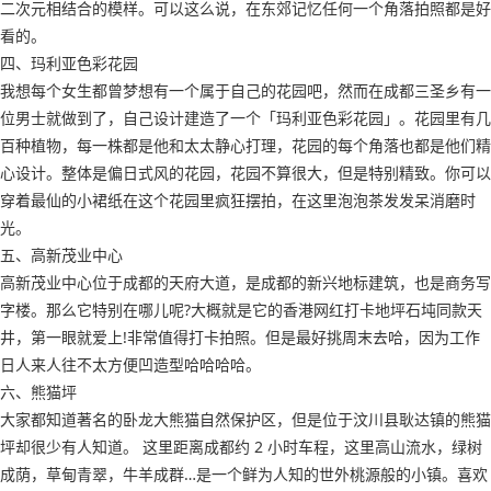
二次元相结合的模样。可以这么说，在东郊记忆任何一个角落拍照都是好
看的。
四、玛利亚色彩花园
我想每个女生都曾梦想有一个属于自己的花园吧，然而在成都三圣乡有一
位男士就做到了，自己设计建造了一个「玛利亚色彩花园」。花园里有几
百种植物，每一株都是他和太太静心打理，花园的每个角落也都是他们精
心设计。整体是偏日式风的花园，花园不算很大，但是特别精致。你可以
穿着最仙的小裙纸在这个花园里疯狂摆拍，在这里泡泡茶发发呆消磨时
光。
五、高新茂业中心
高新茂业中心位于成都的天府大道，是成都的新兴地标建筑，也是商务写
字楼。那么它特别在哪儿呢?大概就是它的香港网红打卡地坪石坉同款天
井，第一眼就爱上!非常值得打卡拍照。但是最好挑周末去哈，因为工作
日人来人往不太方便凹造型哈哈哈哈。
六、熊猫坪
大家都知道著名的卧龙大熊猫自然保护区，但是位于汶川县耿达镇的熊猫
坪却很少有人知道。 这里距离成都约 2 小时车程，这里高山流水，绿树
成荫，草甸青翠，牛羊成群…是一个鲜为人知的世外桃源般的小镇。喜欢