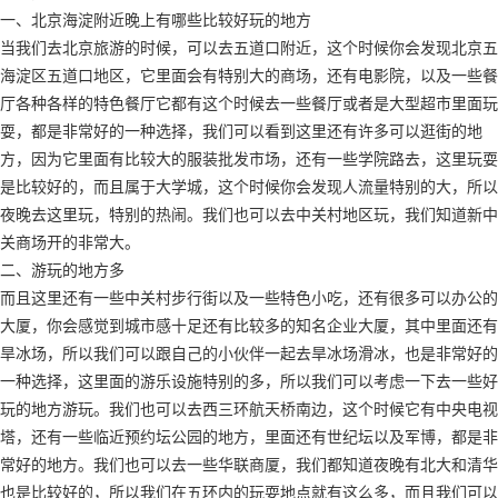
一、北京海淀附近晚上有哪些比较好玩的地方
当我们去北京旅游的时候，可以去五道口附近，这个时候你会发现北京五
海淀区五道口地区，它里面会有特别大的商场，还有电影院，以及一些餐
厅各种各样的特色餐厅它都有这个时候去一些餐厅或者是大型超市里面玩
耍，都是非常好的一种选择，我们可以看到这里还有许多可以逛街的地
方，因为它里面有比较大的服装批发市场，还有一些学院路去，这里玩耍
是比较好的，而且属于大学城，这个时候你会发现人流量特别的大，所以
夜晚去这里玩，特别的热闹。我们也可以去中关村地区玩，我们知道新中
关商场开的非常大。
二、游玩的地方多
而且这里还有一些中关村步行街以及一些特色小吃，还有很多可以办公的
大厦，你会感觉到城市感十足还有比较多的知名企业大厦，其中里面还有
旱冰场，所以我们可以跟自己的小伙伴一起去旱冰场滑冰，也是非常好的
一种选择，这里面的游乐设施特别的多，所以我们可以考虑一下去一些好
玩的地方游玩。我们也可以去西三环航天桥南边，这个时候它有中央电视
塔，还有一些临近预约坛公园的地方，里面还有世纪坛以及军博，都是非
常好的地方。我们也可以去一些华联商厦，我们都知道夜晚有北大和清华
也是比较好的，所以我们在五环内的玩耍地点就有这么多，而且我们可以