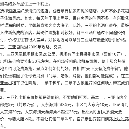
洲岛的茅草屋住上一个晚上。
选择酒店最好是海滨的酒店，或者是有私家海滩的酒店。大可不必多花银
子住海景房。其实，每天除了晚上睡觉，呆在房间的时间不多，有兴致凭
栏望海的时候，早想着直接奔向大海了。此外，三亚的老酒店很多，最好
入住新落成的酒店，其硬件设施相对较好。订三亚酒店通过不同途径预
订，价格往往有很大差异，好多地方可以拿到三亚酒店最低的折扣价格。
三、三亚自助游2009年攻略：交通
1、三亚凤凰机场距市区20公里，机场有巴士直接到市区（票价10元），
出租车价格要控制30元左右。在机场接机的出租车司机，路上都会热情
地介绍可免费游览，景点如何如何的好。要相信“天下没有免费午餐”，他
们会逗着圈子让你去消费（门票、吃饭、购物，他们都可能提成）。在三
亚坐出租车记住两条：一是不包车，二是不去他推荐的任何地方游览或消
费。
2、三亚的出租车价格都是讲价的，不要他们打表。基本上，三亚市内全
部是5元（封顶7元），大东海到市区5元，市区到大东海10元，亚龙湾到
大东海20元，大东海到天涯海角不超过25元。出租司机们大多漫天要
价，你要大胆地砍。不要让宾馆门童叫车，自己走出宾馆门到路上拦过路
车。