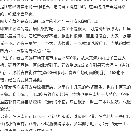
是比较经济实惠的一种吃法。吃海鲜关键在“鲜”，这里的海产全是鲜活
的，吃起来当然爽。
网友推荐的是春园海广场里的排档：三亚春园海鲜广场
印象比较深的是，扇贝很好吃，别看个不是很大，可是肉却很厚呢。鱼里
面苏眉最好吃，石斑青衣都不错。鲍鱼也很棒，而且很便宜，大家一定要
试一下。还有三眼蟹，个不大，肉很嫩，一吃就知道新鲜了。当地的蔬菜
四角豆、五指南野菜也不错。
记住了，春园海鲜广场在城市乐园北500米，从大东海方向过了三亚大
桥，延西河西路一直向北就到了。建议坐202公交车到果喜大酒店（吉祥
街），顺着吉祥街往右拐500米即到。春园广场对面的明润、168也不
错，经营方式极其类似。
在亚龙湾吃饭可去金棕榈酒店，这里有十几元的各式面条，也有上百元的
大餐。晚上6点，可以吃海鲜自助烧烤。烧烤也是海南的一大特色，很多
酒店都有海鲜自助烧烤，银泰的不错，东西很多，晚上在水池边吃，也很
浪漫。
另外，在海南还可以吃一下当地的鸡饭，味道很不错，在当地的一些居民
住的小街里有。此外，少喝瓶装纯净水，多喝椰子吧，才2元--5元一个，
红椰也是，比水便宜还比水多。