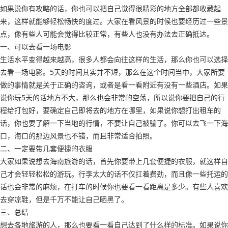
如果说你有攻略的话，你也可以把自己觉得很精彩的地方全部都收藏起
来，这样就能够轻松畅快的度过。大家在看风景的时候也要经历过一些景
点，像有些人可能会觉得比较正常，有些人也没有办法去正确抵达。
一、可以去看一场电影
生活水平变得越来越高，很多人都会向往这样的生活，那么你也可以选择
去看一场电影。5天的时间其实并不短，那么在这个时间当中，大家所要
做的事情就是关于正确的咨询，或者是看一看附近有没有一些酒店。如果
说你玩5天的话地方不大，那么也会非常的空荡，所以说你要把自己的行
程给打包好，要确定自己即将去的地方在哪里，如果说你想打出租车的
话，你也要了解一下当地的行情，不要让自己被骗了。你可以去飞一下海
口，海口的那边风景也不错，而且非常适合拍照。
二、一定要带几套便捷的衣服
大家如果说想去海南旅游的话，首先你要带上几套便捷的衣服，就这样自
己才会轻轻松松的游玩。行李太大的话不仅扛着费劲，而且像一些托运的
话也会非常的麻烦，在打车的时候你也要看一看距离是多少。有些人喜欢
去穿凉鞋，但是千万不能让自己晒黑了。
三、总结
想去各地旅游的人，那么也要看一看自己达到了什么样的标准。如果说你