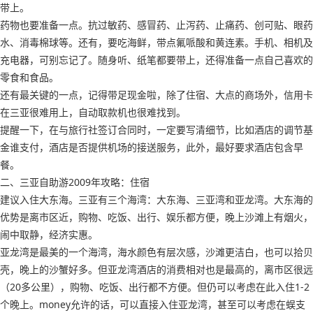
带上。
药物也要准备一点。抗过敏药、感冒药、止泻药、止痛药、创可贴、眼药
水、消毒棉球等。还有，要吃海鲜，带点氟哌酸和黄连素。手机、相机及
充电器，可别忘记了。随身听、纸笔都要带上，还得准备一点自己喜欢的
零食和食品。
还有最关键的一点，记得带足现金啦，除了住宿、大点的商场外，信用卡
在三亚很难用上，自动取款机也很难找到。
提醒一下，在与旅行社签订合同时，一定要写清细节，比如酒店的调节基
金谁支付，酒店是否提供机场的接送服务，此外，最好要求酒店包含早
餐。
二、三亚自助游2009年攻略：住宿
建议入住大东海。三亚有三个海湾：大东海、三亚湾和亚龙湾。大东海的
优势是离市区近，购物、吃饭、出行、娱乐都方便，晚上沙滩上有烟火，
闹中取静，经济实惠。
亚龙湾是最美的一个海湾，海水颜色有层次感，沙滩更洁白，也可以拾贝
壳，晚上的沙蟹好多。但亚龙湾酒店的消费相对也是最高的，离市区很远
（20多公里），购物、吃饭、出行都不方便。但仍可以考虑在此入住1-2
个晚上。money允许的话，可以直接入住亚龙湾，甚至可以考虑在蜈支