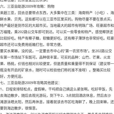
六、三亚自助游2009年攻略：购物
来趟三亚，回去总要带点东西，大多集中在三类：海南特产（小吃）、海
鲜水果、贝壳。这些都可以在三亚市区里买的。购物尽量不要在景点买。
特产最好是到市区的大超市买。当地最大的超市有明珠广场、旺豪超市和
万福隆，乘202路公交车即可到达。可以买一些零食和特产。感觉椰饼还
比较好吃。特产有椰子糖，软糖更好吃。还有椰子薄饼也非常好吃。旺豪
超市还可以免费用纸箱打包，非常方便。
要买水果嘛，没的说，一定要去市中心的“第一农贸市场”。坐202路公交
车第一市场站下车既可。品种很丰富，可买的品种：山竹、芒果、火龙
果、杨桃，价钱也相对比较便宜，但是质量和重量得不到保证（建议带一
瓶没有开启的矿泉水，随时可以检验他们称的准不准呀）。整箱买比较
好，方便托运。
七、三亚自助游2009年攻略其他建议：
1、日程安排轻松点，度假嘛，干吗把自己搞这么紧张啊。吃好早饭，先
去海边散步，随后去观光游玩，到下午2、3点就回酒店休息，然后去沙
滩游泳晒太阳，然后再休息，接着就该去市区吃海鲜了，晚上回来嘛，还
要到海边散步，很惬意。