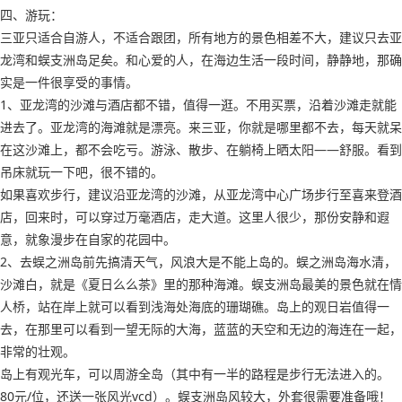
四、游玩：
三亚只适合自游人，不适合跟团，所有地方的景色相差不大，建议只去亚
龙湾和蜈支洲岛足矣。和心爱的人，在海边生活一段时间，静静地，那确
实是一件很享受的事情。
1、亚龙湾的沙滩与酒店都不错，值得一逛。不用买票，沿着沙滩走就能
进去了。亚龙湾的海滩就是漂亮。来三亚，你就是哪里都不去，每天就呆
在这沙滩上，都不会吃亏。游泳、散步、在躺椅上晒太阳——舒服。看到
吊床就玩一下吧，很不错的。
如果喜欢步行，建议沿亚龙湾的沙滩，从亚龙湾中心广场步行至喜来登酒
店，回来时，可以穿过万毫酒店，走大道。这里人很少，那份安静和遐
意，就象漫步在自家的花园中。
2、去蜈之洲岛前先搞清天气，风浪大是不能上岛的。蜈之洲岛海水清，
沙滩白，就是《夏日么么茶》里的那种海滩。蜈支洲岛最美的景色就在情
人桥，站在岸上就可以看到浅海处海底的珊瑚礁。岛上的观日岩值得一
去，在那里可以看到一望无际的大海，蓝蓝的天空和无边的海连在一起，
非常的壮观。
岛上有观光车，可以周游全岛（其中有一半的路程是步行无法进入的。
80元/位，还送一张风光vcd）。蜈支洲岛风较大，外套很需要准备哦！