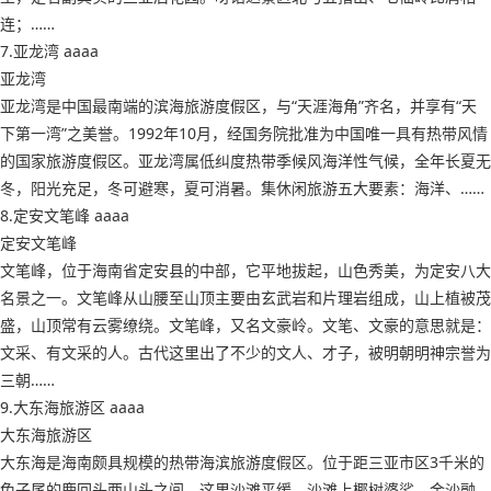
连；……
7.亚龙湾 aaaa
亚龙湾
亚龙湾是中国最南端的滨海旅游度假区，与“天涯海角”齐名，并享有“天
下第一湾”之美誉。1992年10月，经国务院批准为中国唯一具有热带风情
的国家旅游度假区。亚龙湾属低纠度热带季候风海洋性气候，全年长夏无
冬，阳光充足，冬可避寒，夏可消暑。集休闲旅游五大要素：海洋、……
8.定安文笔峰 aaaa
定安文笔峰
文笔峰，位于海南省定安县的中部，它平地拔起，山色秀美，为定安八大
名景之一。文笔峰从山腰至山顶主要由玄武岩和片理岩组成，山上植被茂
盛，山顶常有云雾缭绕。文笔峰，又名文豪岭。文笔、文豪的意思就是：
文采、有文采的人。古代这里出了不少的文人、才子，被明朝明神宗誉为
三朝……
9.大东海旅游区 aaaa
大东海旅游区
大东海是海南颇具规模的热带海滨旅游度假区。位于距三亚市区3千米的
兔子尾的鹿回头两山头之间。这里沙滩平缓，沙滩上椰树婆娑，金沙融