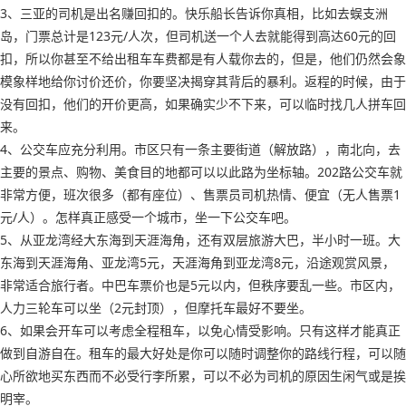
3、三亚的司机是出名赚回扣的。快乐船长告诉你真相，比如去蜈支洲
岛，门票总计是123元/人次，但司机送一个人去就能得到高达60元的回
扣，所以你甚至不给出租车车费都是有人载你去的，但是，他们仍然会象
模象样地给你讨价还价，你要坚决揭穿其背后的暴利。返程的时候，由于
没有回扣，他们的开价更高，如果确实少不下来，可以临时找几人拼车回
来。
4、公交车应充分利用。市区只有一条主要街道（解放路），南北向，去
主要的景点、购物、美食目的地都可以以此路为坐标轴。202路公交车就
非常方便，班次很多（都有座位）、售票员司机热情、便宜（无人售票1
元/人）。怎样真正感受一个城市，坐一下公交车吧。
5、从亚龙湾经大东海到天涯海角，还有双层旅游大巴，半小时一班。大
东海到天涯海角、亚龙湾5元，天涯海角到亚龙湾8元，沿途观赏风景，
非常适合旅行者。中巴车票价也是5元以内，但秩序要乱一些。市区内，
人力三轮车可以坐（2元封顶），但摩托车最好不要坐。
6、如果会开车可以考虑全程租车，以免心情受影响。只有这样才能真正
做到自游自在。租车的最大好处是你可以随时调整你的路线行程，可以随
心所欲地买东西而不必受行李所累，可以不必为司机的原因生闲气或是挨
明宰。