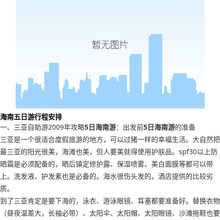
海南五日游行程安排
一、三亚自助游2009年攻略
5日海南游
：出发前
5日海南游
的准备
三亚是一个很适合度假旅游的地方，可以过猪一样的幸福生活。大自然把
最三亚的阳光很美，海滩也美，但人要美就得使用护肤品。spf30以上防
晒霜是必须配备的，晒后镇定修护露、保湿喷雾、美白面膜等都可以带
上。洗发液、护发素也是必备的。海水很伤头发的，酒店提供的比较劣
质。
到了三亚肯定是要下海的，泳衣、游泳眼镜、耳塞都要准备好。替换衣物
（昼夜温差大，长袖必带）、太阳伞、太阳帽、太阳眼镜、沙滩拖鞋也要