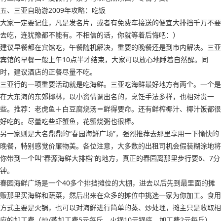
五、三亚自助游2009年攻略：吃饭
大家一定要记住，凡是发名片，或者有免费车接送的便宜大排挡千万不要
去吃，连犹豫都不能有。不相信的话，你就等着后悔吧：）
建议早餐都在宾馆吃，午餐随机解决，重要的晚餐还是到市内解决。三亚
宾馆的早餐一般上午10点半才结束，大家可以放心地睡着自然醒。同
时，建议酒店的正餐尽量不吃。
三亚行的一项重要活动就是吃海鲜。三亚吃海鲜最好地方有两个。一个是
在大东海的东郊椰林，以小资情调出名的，烹饪手法多样，也相对贵一
些。推荐：老虎鱼＋白豆腐烧汤＝鲜得要命。还有鲜榨椰汁、椰汁饭都很
好吃的。尽量吃些虾蟹鱼，花蟹烧粥也很棒。
另一家则是大名鼎鼎的“春园海鲜广场”，强烈推荐去那里享用一下愉快的
晚餐，特别感觉价廉物美。各位注意，大多数的出租司机会假装糊涂地将
你带到一个叫“春源海鲜大排档”的地方，真正的春园离那里步行要6、7分
钟。
春园海鲜广场是一个40多个排挡摊位的大棚，进去以后先到最里面的摊
贩那里买海鲜和蔬菜，然后出来在众多的摊位中挑选一家为你加工。食用
方式主要是火锅，也可以对海鲜进行简单的蒸、炒处理，摊主只是收取相
应的加工费（炒/蒸加工费5元每斤，火锅10元锅底，加工费2元每斤），