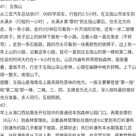
d1：五指山
从三亚汽车总站坐07：00的早班车，行程约2.5小时。在五指山市坐车到
水满乡（行程约一小时）。水满乡乘“摩的”到五指山寨后，往东北方向
走，有一条小路，走约3分钟后可看到一片开阔的空地，还有一坐二层楼
的房子，房子边上的树林下面有一条小路。沿着小路一直往里走（不转
弯），走到一条石板路，路的尽头可看到一块黄颜色的铁牌子，边上有一
条上山的小路，沿着这条小路，就可一直到达五指山的第一峰和第二峰。
往返的时间大约在4－6小时左右。山区内遍布热带原始森林，层层叠
叠，逶迤不尽。行走于五指山深山老林，心情在幽静中格外舒畅。上下山
得一整天，夜宿山下。
提醒：五指山是海南岛上最具探险意味的地方。一般主要攀登是“第一指”
和“第二指”即一峰、二峰。三、四、五峰皆为无人区，深入探险最好做好
充分准备，多人同行，互相照顾。
d2：
早上从海口西站乘坐开往琼中的普通班车到森林公园门口。再乘坐摩的
（8元/人）到森林管理处。沿着森林管理处往南约走6公里到吊灯岭瀑布
（到瀑布的路几乎都是下坡路，还算好走）吊灯岭瀑布丰水期落差几百
米，站在瀑布底从下往上看，即使是在枯水期，也非常壮观。接着登黎母