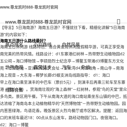
www.尊龙凯时888-尊龙凯时官网
自然风景
文章正文
www.尊龙凯时888-尊龙凯时官网
5日海南游？海南五日游-www.尊龙凯时888
亭亭玉立
2022年09月16日 04:00
127
0
www.尊龙凯时888-尊龙凯时官网
【导言】5日海南游？海南五日游？不懂就往下看，精细化讲解“5日海南
游”的内容如下：
海南五日游什么路线最好？
景点排名
小众路线
自然风景
海南五日休闲游 线路特色：适合黄金周休闲度假精华游，可真正享受海
南完美的热带风情。线路设计：d1东寨港红树林→热带野生动植物园d2
五公祠→海口博物馆→李硕勋烈士纪念亭→博鳌玉带滩d3博鳌东方文化
世界奇观
露营徒步
汽车
杂谈
苑→七宝莲池→亚洲论坛永久会址→亚龙湾d4天涯海角→南山寺→南海
海上观音→大东海→椰梦长廊d5蜈支洲岛线路指导： d1：海口
早上在海口乘至演丰的中巴车（票价5元），到演丰后再乘三轮车至东寨
港（票价2元）。赏海南壮观的“海上森林”－红树林，参观“鸟的天堂”里众
线路合集
多鸟类。景区用午餐。下午从南海大道的海口南站乘坐东山镇的中巴，抵
达浓缩了海南岛本土动植物精华的“天然博物馆”－热带野生动植物园。园
内葱葱绿海，鸟语花香。晚饭景区火烈鸟餐厅或市区解决。提醒：返回海
口的末班车最迟18：00点从东山发车，路经动物园门口。夜宿海口。
d2：海口－博鳌