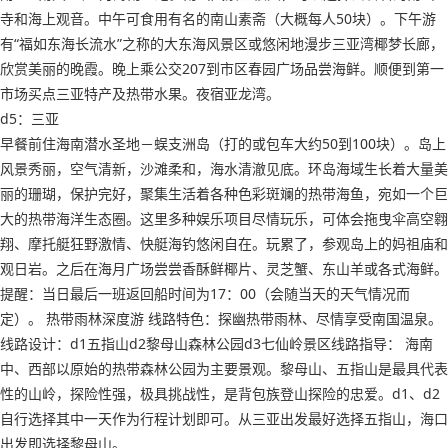
寺和海上观音。中午可食用有名的南山素斋（大概每人50块）。下午游
有“福如东海长流水”之称的大东海风景区或悠闲地漫步三亚湾椰梦长廊，
欣赏美丽的晚霞。晚上乘公交207到市区春园广场品尝海鲜。顺便到第一
市场买点三亚特产及热带水果。夜宿亚龙湾。
d5：三亚
早餐前住海南潜水圣地－蜈支洲岛（打的或包车大约50到100块）。岛上
风景秀丽，空气清新，沙滩柔和，海水清澈见底。环岛海域生长着大量美
丽的珊瑚，保护完好，聚集生活着各种色彩斑斓的热带海鱼，宛如一个巨
大的热带海洋生态圈。这里多种娱乐项目尽情玩乐，可体会拖曳伞高空翱
翔、摩托艇狂野激情、快艇海钓悠闲自在。玩累了，参观岛上的妈祖庙和
观日岩。之后在海月广场尝尝香酥鲜椰片、灵芝蟹、东山羊或各式海鲜。
提醒：当日最后一班返回船时间为17：00（会随当天的天气情况而
定）。 热带雨林深度游 线路特色：探幽热带雨林、尽情享受南国温泉。
线路设计：d1五指山d2黎母山森林公园d3七仙岭景区线路指导： 海南
中、西部以原始的热带森林公园为主要景观。黎母山、五指山是最具代表
性的山岭，探险性强，极具挑战性，是背包族登山探险的忠爱。d1、d2
自行选择其中一天作为行程计划即可。从三亚出发最好选择五指山，海口
出发即选择黎母山。