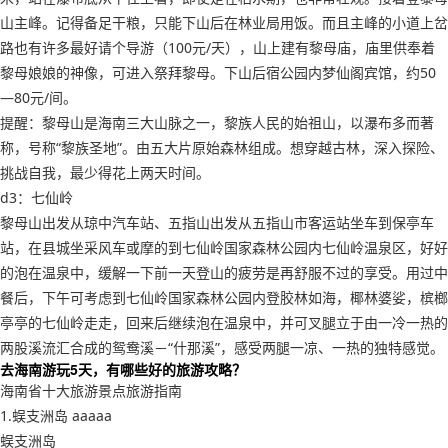
山主峰。记得备足干粮，只能下山后在林业局用饭。而且主峰的小道上岔
路也有许多最好请个导游（100元/天），山上建有黎母庙，庙里供奉着
黎母娘娘的神像，可进入祭拜黎母。下山后宿公园内梦仙阁宾馆，约50
—80元/间。
提醒：黎母山是海南三大山脉之一，黎族人民的始祖山，以瀑布多而著
称，号称“黎族圣地”。由五大片原始森林组成。想穿越古林，深入探险、
挑战自我，最少得花上两天时间。
d3：七仙岭
黎母山出发从琼中汽车站、五指山出发从五指山市客运站坐车到保亭车
站，在县城坐采风车或摩的到七仙岭国家森林公园内七仙岭温泉区，好好
的泡在温泉中，缓解一下前一天登山的疲劳是再舒服不过的享受。用过中
餐后，下午可考虑到七仙岭国家森林公园内登胶林如海，椰林婆娑，槟榔
亭亭的七仙岭走走，回来后继续泡在温泉中，并可叉腿立于由一冷一热的
两股溪流汇合成的鸳鸯溪－“什那溪”，感受两腿一凉、一热的独特感觉。
去海南游玩5天，有哪些好的旅游攻略？
海南省十大旅游景点旅游指南
1.蜈支洲岛 aaaaa
蜈支洲岛