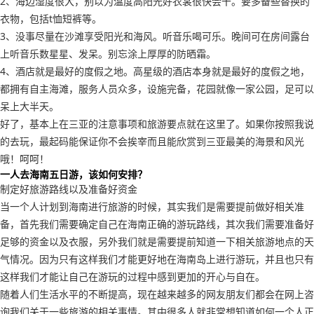
2、海边湿度很大，别以为温度高阳光好衣裳很快会干。要多备些替换的
衣物，包括t恤短裤等。
3、没事尽量在沙滩享受阳光和海风。听音乐喝可乐。晚间可在房间露台
上听音乐数星星、发呆。别忘涂上厚厚的防晒霜。
4、酒店就是最好的度假之地。高星级的酒店本身就是最好的度假之地，
都拥有自主海滩，服务人员众多，设施完备，花园就像一家公园，足可以
呆上大半天。
好了，基本上在三亚的注意事项和旅游要点就在这里了。如果你按照我说
的去玩，最起码能保证你不会挨宰而且能欣赏到三亚最美的海景和风光
哦！呵呵！
一人去海南五日游，该如何安排？
制定好旅游路线以及准备好资金
当一个人计划到海南进行旅游的时候，其实我们是需要提前做好相关准
备，首先我们需要确定自己在海南正确的游玩路线，其次我们需要准备好
足够的资金以及衣服，另外我们就是需要提前知道一下相关旅游地点的天
气情况。因为只有这样我们才能更好地在海南岛上进行游玩，并且也只有
这样我们才能让自己在游玩的过程中感到更加的开心与自在。
随着人们生活水平的不断提高，现在越来越多的网友朋友们都会在网上咨
询我们关于一些旅游的相关事情。其中很多人就非常想知道如何一个人正