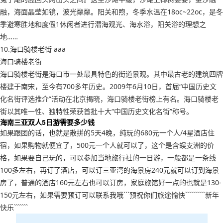
融，海面晶莹如镜，波光粼粼。阳关和煦，冬季水温在18oc~22oc，是冬
季避寒胜地和度假1休闲者进行潜海观光、海水浴，阳关浴的理想之
地……
10.海口骑楼老街 aaa
海口骑楼老街
海口骑楼老街是海口市一处最具特色的街道景观。其中最古老的建筑四牌
楼建于南宋，至今有700多年历史。2009年6月10日，首届“中国历史文
化名街评选推介”活动在北京揭晓，海口骑楼老街榜上有名。海口骑楼老
街以其唯一性、独特性荣获首批十大“中国历史文化名街”称号。
海南三亚双人5日游需要多少钱
如果跟团的话，也就是散拼的5天4晚，纯玩的680元一个人/4星酒店住
宿，如果购物就便宜了，500元一个人就可以了，这个是含蜈支洲的价
格，如果要自己玩的，可以参加当地旅行社的一日游，一般都是一条线
100多左右，再订了酒店，可以订三亚湾的海景房240元就可以订到海景
房了，普通的酒店160元左右也可以订房，家庭旅馆好一点的也就是130-
150元左右，如果需要预订可以联系我哦```预祝你们旅途愉快``````````新年
快乐```````