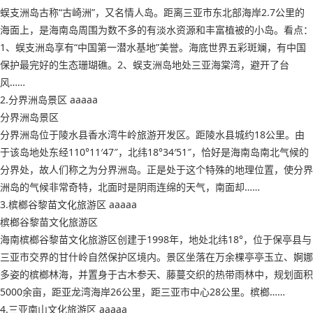
蜈支洲岛古称“古崎洲”，又名情人岛。距离三亚市东北部海岸2.7公里的
海面上，是海南岛周围为数不多的有淡水资源和丰富植被的小岛。看点：
1、蜈支洲岛享有“中国第一潜水基地”美誉。海底世界五彩斑斓，有中国
保护最完好的生态珊瑚礁。2、蜈支洲岛地处三亚海棠湾，避开了台
风……
2.分界洲岛景区 aaaaa
分界洲岛景区
分界洲岛位于陵水县香水湾牛岭旅游开发区。距陵水县城约18公里。由
于该岛地处东经110°11′47″，北纬18°34′51″，恰好是海南岛南北气候的
分界处，故人们称之为分界洲岛。正是处于这个特殊的地理位置，使分界
洲岛的气候非常奇特，北面时是阴雨连绵的天气，南面却……
3.槟榔谷黎苗文化旅游区 aaaaa
槟榔谷黎苗文化旅游区
海南槟榔谷黎苗文化旅游区创建于1998年，地处北纬18°，位于保亭县与
三亚市交界的甘什岭自然保护区境内。景区坐落在万余棵亭亭玉立、婀娜
多姿的槟榔林海，并置身于古木参天、藤蔓交织的热带雨林中，规划面积
5000余亩，距亚龙湾海岸26公里，距三亚市中心28公里。槟榔……
4.三亚南山文化旅游区 aaaaa