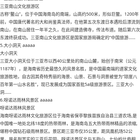
三亚南山文化旅游区
古称“鳌山”，位于中国海南岛的南端，山高约500米，形似巨鳖。1200年
前，中国唐代著名的大和尚鉴真法师，在他第五次东渡日本遇险后漂流到
南山，在南山居住一年半之久，在此间建造佛寺，传法布道。随后第六次
东渡终获成功。三亚南山文化旅游区是国家旅游局确定的“中国旅游……
5.大小洞天 aaaaa
大小洞天
三亚大小洞天位于三亚市以西40公里处的南山山麓，始创于南宋（公元
1187年），是海南省历史最悠久的风景名胜，是中国最南端的道家文化
旅游胜地，自古因其奇特秀丽的海景、山景、石景与洞景被誉为“琼崖八
百年第一山水名胜”，现已发展成为国家首批5a级旅游景区。三亚大小
洞……
6.呀诺达雨林风景区 aaaaa
呀诺达雨林风景区
海南呀诺达雨林文化旅游区位于海南省保亭黎族苗族自治县三道农场,是
中国唯一地处北纬18度的热带雨林，是海南岛五大热带雨林精品的浓缩,
堪称中国钻石级雨林景区。景区距三亚市仅35公里，距凤凰机场52公
里，是名副其实的三亚后花园。呀诺达景区北与五指山、七仙岭比肩相