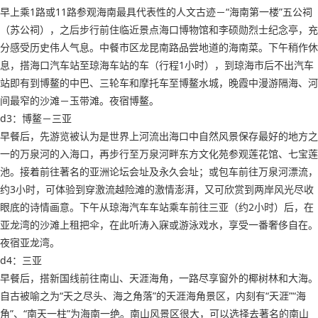
早上乘1路或11路参观海南最具代表性的人文古迹－“海南第一楼”五公祠
（苏公祠），之后步行前住临近景点海口博物馆和李硕勋烈士纪念亭，充
分感受历史伟人气息。中餐市区龙昆南路品尝地道的海南菜。下午稍作休
息，搭海口汽车站至琼海车站的车（行程1小时），到琼海市后不出汽车
站即有到博鳌的中巴、三轮车和摩托车至博鳌水城，晚霞中漫游隔海、河
间最窄的沙滩－玉带滩。夜宿博鳌。
d3：博鳌－三亚
早餐后，先游览被认为是世界上河流出海口中自然风景保存最好的地方之
一的万泉河的入海口，再步行至万泉河畔东方文化苑参观莲花馆、七宝莲
池。接着前往著名的亚洲论坛会址及永久会址；或包车前往万泉河漂流，
约3小时，可体验到穿激流越险滩的激情澎湃，又可欣赏到两岸风光尽收
眼底的诗情画意。下午从琼海汽车车站乘车前往三亚（约2小时）后，在
亚龙湾的沙滩上租把伞，在此听涛入寐或游泳戏水，享受一番奢侈自在。
夜宿亚龙湾。
d4：三亚
早餐后，搭新国线前往南山、天涯海角，一路尽享窗外的椰树林和大海。
自古被喻之为“天之尽头、海之角落”的天涯海角景区，内刻有“天涯”“海
角”、“南天一柱”为海南一绝。南山风景区很大，可以选择去著名的南山