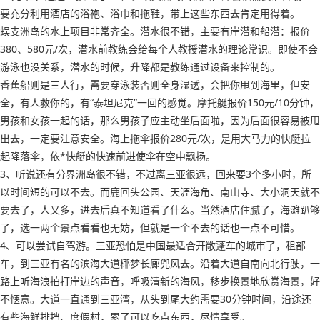
要充分利用酒店的浴袍、浴巾和拖鞋，带上这些东西去肯定用得着。
蜈支洲岛的水上项目非常齐全。潜水很不错，主要有岸潜和船潜：报价
380、580元/次，潜水前教练会给每个人教授潜水的理论常识。即使不会
游泳也没关系，潜水的时候，升降都是教练通过设备来控制的。
香蕉船则是三人行，需要穿泳装否则全身湿透，会把你甩到海里，但安
全，有人救你的，有“泰坦尼克”一回的感觉。摩托艇报价150元/10分钟，
男孩和女孩一起的话，那么男孩子应主动坐后面啦，因为后面很容易被甩
出去，一定要注意安全。海上拖伞报价280元/次，是用大马力的快艇拉
起降落伞，依*快艇的快速前进使伞在空中飘扬。
3、听说还有分界洲岛很不错，不过离三亚很远，回来要3个多小时，所
以时间短的可以不去。而鹿回头公园、天涯海角、南山寺、大小洞天就不
要去了，人又多，进去后真不知道看了什么。当然酒店住腻了，海滩趴够
了，选一两个景点看看也无妨，但就是一个不去的话也一点不可惜。
4、可以尝试自驾游。三亚恐怕是中国最适合开敞蓬车的城市了，租部
车，到三亚有名的滨海大道椰梦长廊兜风去。沿着大道自南向北行驶，一
路上听海浪拍打岸边的声音，呼吸清新的海风，移步换景地欣赏海景，好
不惬意。大道一直通到三亚湾，从头到尾大约需要30分钟时间，沿途还
有些海鲜排挡、度假村，累了可以吃点东西，尽情享受。