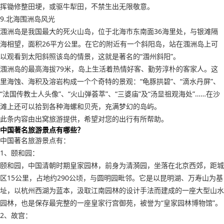
挥锄修整田埂，或驱牛犁田，不禁生出无限敬意。
9.北海围洲岛风光
涠洲岛是我国最大的死火山岛，位于北海市东南面36海里处，与银滩隔
海相望，面积26平方公里。在它的附近有一个斜阳岛，站在涠洲岛上可
以观看到太阳斜照该岛的情景，这就是著名的“涠州斜阳”。
涠洲岛的最高海拔79米，岛上生活着热情好客、勤劳淳朴的客家人。这
里海蚀、海积及溶岩构成一个个奇特的景观：“龟豚拱碧”、“滴水丹屏”、
“法国传教士人头像”、“火山弹荟萃”、“三婆庙”及“汤显祖观海处”……在沙
滩上还可以拾到各种海螺和贝壳，充满梦幻的岛屿。
此条内容由出窝旅游提供，希望对您的出行有所帮助。
中国著名旅游景点有哪些？
中国著名旅游景点有：
1、颐和园：
颐和园，中国清朝时期皇家园林，前身为清漪园，坐落在北京西郊，距城
区15公里，占地约290公顷，与圆明园毗邻。它是以昆明湖、万寿山为基
址，以杭州西湖为蓝本，汲取江南园林的设计手法而建成的一座大型山水
园林，也是保存最完整的一座皇家行宫御苑，被誉为“皇家园林博物馆”。
2、故宫：