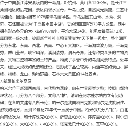
位于中国浙江淳安县境内的千岛湖，距杭州、黄山各150公里，是长江三
角洲地区的后花园，景区内碧水呈奇，千岛百姿，自然风光旖旎，生态环
境佳绝，因湖内拥有1078座翠岛而得名。千岛湖因其山青、水秀、洞
奇、石怪而被誉为“千岛碧水画中游”。它的湖区面积573平方公里，湖中
拥有形态各异的大小岛屿1078座，平均水深34米，能见度最高达12米，
属国家一级水体，被原新华社社长穆青赞誉为“天下第一秀水”，整个湖区
分为东北、东南、西北、西南、中心五大湖区。千岛湖碧波万倾，千岛竟
秀，群山叠翠，峡谷幽深，溪涧清秀，洞石奇异，还有种类众多的生物资
源，文物古迹和丰富的土特产品，构成了享誉中外的岛湖风景特点。近年
来，经过大规模的改造和建设，已形成了品位较高、内涵丰富的羡山、屏
峰、梅峰、龙山、动物野趣、石林六大景区的14处景点。
7.新疆帕米尔高原
帕米尔位于新疆西南部，古代称为葱岭，向有世界屋脊之称；按照自然地
理状况，可分为八个部分，文称八“帕”。清朝在阿尔楚尔帕内立有记功
碑；在各帕共建有八所卡伦；帕米尔是我国塔吉克族和柯尔克孜族居住、
游牧的地方，直到19世纪70年代一直属于中国。柏米尔共分八“帕”，由北
向南依次为：和什库珠克帕米尔、萨雷兹帕米尔、郎库里帕米尔、阿尔楚
尔柏米尔、大帕米尔、小帕米尔、塔克敦巴什帕米尔、瓦罕帕米尔。