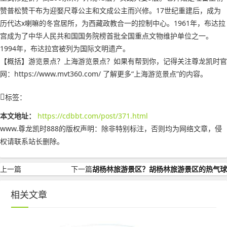
赞普松赞干布为迎娶尺尊公主和文成公主而兴修。17世纪重建后，成为
历代达x喇嘛的冬宫居所，为西藏政教合一的控制中心。1961年，布达拉
宫成为了中华人民共和国国务院榜首批全国重点文物维护单位之一。
1994年，布达拉宫被列为国际文明遗产。
【概括】游览景点？上海游览景点？如果有帮到你，记得关注尊龙凯时官
网：https://www.mvt360.com/ 了解更多“上海游览景点”的内容。
标签：
本文地址：
https://cdbbt.com/post/371.html
www.尊龙凯时888的版权声明：
除非特别标注，否则均为网络文章，侵
权请联系站长删除。
上一篇
下一篇
胡杨林旅游景区？胡杨林旅游景区的热气球
相关文章