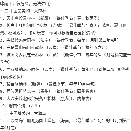
哮而下，很危险，无法进山）
十二 中国最美的十大森林
1、天山雪岭云杉林 （新疆）（最佳季节：春、秋两季）
2、长白山红松阔叶混交林 （吉林）（最佳季节：春天可踏青、夏可观
景、秋可观叶、冬可玩雪，你可以根据自已爱好选择）
3、尖峰岭热带雨林 （海南）（最佳季节：每年11月到第二年4月）
4、白马雪山高山杜鹃林 （云南）（最佳季节：每年五六月）
5、波密岗乡灵芝云杉林 （西藏）（最佳季节：每年的3、4月是桃花盛开
季节）
6、西双版纳热带雨林 （云南）（最佳季节：每年11月到第二4月其他季
节雨水较多）
7、轮台胡杨林 （新疆）（最佳季节：每年10月中旬）
8、荔波客斯特森林 （贵州）（最佳季节：四季皆宜）
9、大兴安岭北部兴安落叶松林 （黑龙江、内蒙古）
10、署南竹海 （四川）
十三 中国最美的十大海岛
1、西沙群岛：珊瑚为国土增色 （海南）（最佳季节：每年的11月到第二
年4月底）