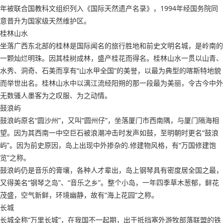
年被联合国教科文组织列入《国际天然遗产名录》，1994年经国务院同
意晋升为国家级天然维护区。
桂林山水
坐落广西东北部的桂林是国际闻名的旅行胜地和前史文明名城，是岭南的
一颗灿烂明珠。因其桂树成林，盛产桂花而得名。桂林山水一贯以山青、
水秀、洞奇、石美而享有“山水甲全国”的美誉，以最为典型的喀斯特地貌
而举世出名。桂林山水中以漓江流经阳朔的那一段最为美丽，令古今中外
无数骚人墨客为之叹服、为之动情。
鼓浪屿
鼓浪屿原名“圆沙州”，又叫“圆州仔”，坐落厦门市西南隅，与厦门隔海相
望。因为其西南一中空巨石被浪潮冲击时发声如鼓，至明朝时更名“鼓浪
屿”。因为前史原因，岛上出现中外掺杂的.修建物风格，有“万国修建饱
览”之称。
鼓浪屿仍是音乐的膏壤，各种人才辈出，岛上钢琴具有密度居全国之最，
又得美名“钢琴之岛”、“音乐之乡”。整个小岛，一年四季草木葱郁，鲜花
茂盛，空气新鲜，环境幽静，故有“海上花园”之称。
长城
长城全称“万里长城”，在我国不一起期，出于抵挡塞外游牧部落联盟的铁