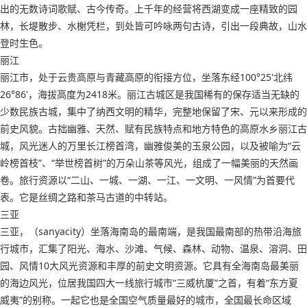
出的无数诗词歌赋、古今传奇。上千年的经营将西湖变成一座精致的园
林，长堤散步、水榭凭栏，到处皆可吟咏两句古诗，引出一段典故，山水
登时生色。
丽江
丽江市，处于云贵高原与青藏高原的衔接方位，坐落东经100°25'北纬
26°86'，海拔高度为2418米。丽江古城区是我国稀有的保存适当无缺的
少数民族古城，集中了纳西文明的精华，完整地保留了宋、元以来形成的
前史风貌。古拙幽雅、天然、赋有民族特点和地方特色的高原水乡丽江古
城，风光迷人的万里长江榜首湾，幽雅俊美的玉泉公园，以及被喻为“云
岭榜首枝”、“举世榜首树”的万朵山茶等风光，组成了一幅美丽的天然画
卷。旅行资源以“二山、一城、一湖、一江、一文明、一风情”为首要代
表。它是丝绸之路和茶马古道的中转站。
三亚
三亚，（sanyacity）坐落海南岛的最南端，是我国最南部的热带沿海旅
行城市，汇集了阳光、海水、沙滩、气候、森林、动物、温泉、溶洞、田
园、风情10大风光资源和丰厚的前史文明资源。它具有全海南岛最美丽
的海边风光，位居我国四大一线旅行城市“三威杭厦”之首，有着“东方夏
威夷”的别称。一起它也是全国空气质量最好的城市，全国最长命区域