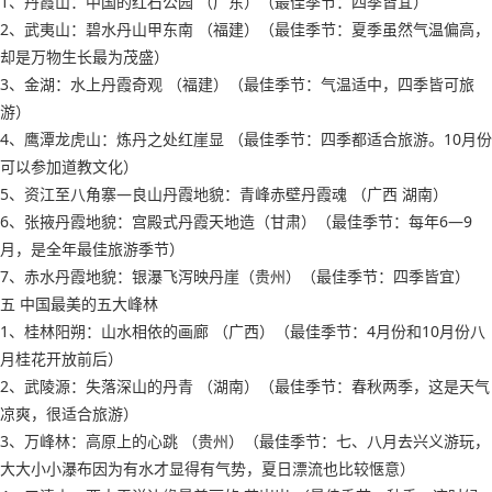
1、丹霞山：中国的红石公园 （广东）（最佳季节：四季皆宜）
2、武夷山：碧水丹山甲东南 （福建）（最佳季节：夏季虽然气温偏高，
却是万物生长最为茂盛）
3、金湖：水上丹霞奇观 （福建）（最佳季节：气温适中，四季皆可旅
游）
4、鹰潭龙虎山：炼丹之处红崖显 （最佳季节：四季都适合旅游。10月份
可以参加道教文化）
5、资江至八角寨―良山丹霞地貌：青峰赤壁丹霞魂 （广西 湖南）
6、张掖丹霞地貌：宫殿式丹霞天地造（甘肃）（最佳季节：每年6―9
月，是全年最佳旅游季节）
7、赤水丹霞地貌：银瀑飞泻映丹崖（贵州）（最佳季节：四季皆宜）
五 中国最美的五大峰林
1、桂林阳朔：山水相依的画廊 （广西）（最佳季节：4月份和10月份八
月桂花开放前后）
2、武陵源：失落深山的丹青 （湖南）（最佳季节：春秋两季，这是天气
凉爽，很适合旅游）
3、万峰林：高原上的心跳 （贵州）（最佳季节：七、八月去兴义游玩，
大大小小瀑布因为有水才显得有气势，夏日漂流也比较惬意）