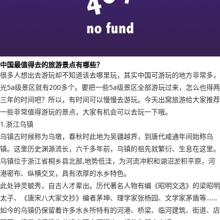
中国最值得去的旅游景点有哪些？
很多人想出去游玩却不知道该去哪里玩，其实中国可游玩的地方非常多，
光5a级景区就有200多个。要把一些5a级景区全部游玩过来，怎么也得两
三年的时间吧？所以，有时间可以慢慢去游玩。今天出窝旅游给大家推荐
一些非常值得游玩的景点，大家有机会可以去玩一下哦。
1.浙江乌镇
乌镇古时候称为乌墩，春秋时此地为吴疆越界，到唐代咸通年间始称乌
镇。这里历史渊源流长，六千多年前，乌镇的祖先就繁衍、生息在这里。
乌镇位于浙江省桐乡县北部,地势低洼，为河流冲积和湖沼淤积平原，河
港密布、纵横交叉，具有浓厚的水乡特色。
此处钟灵毓秀，自古人才辈出。历代著名人物有编《昭明文选》的梁昭明
太子、《唐宋八大家文抄》编者茅坤、理学家张杨园、文学家茅盾等……
如今的乌镇仍保留着许多水乡所特有的河港、桥梁、临河建筑、街道、店