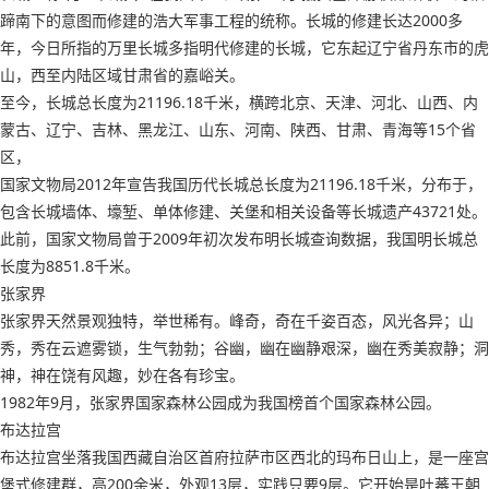
蹄南下的意图而修建的浩大军事工程的统称。长城的修建长达2000多
年，今日所指的万里长城多指明代修建的长城，它东起辽宁省丹东市的虎
山，西至内陆区域甘肃省的嘉峪关。
至今，长城总长度为21196.18千米，横跨北京、天津、河北、山西、内
蒙古、辽宁、吉林、黑龙江、山东、河南、陕西、甘肃、青海等15个省
区，
国家文物局2012年宣告我国历代长城总长度为21196.18千米，分布于，
包含长城墙体、壕堑、单体修建、关堡和相关设备等长城遗产43721处。
此前，国家文物局曾于2009年初次发布明长城查询数据，我国明长城总
长度为8851.8千米。
张家界
张家界天然景观独特，举世稀有。峰奇，奇在千姿百态，风光各异；山
秀，秀在云遮雾锁，生气勃勃；谷幽，幽在幽静艰深，幽在秀美寂静；洞
神，神在饶有风趣，妙在各有珍宝。
1982年9月，张家界国家森林公园成为我国榜首个国家森林公园。
布达拉宫
布达拉宫坐落我国西藏自治区首府拉萨市区西北的玛布日山上，是一座宫
堡式修建群，高200余米，外观13层，实践只要9层。它开始是吐蕃王朝