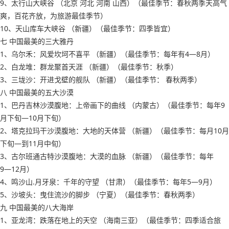
9、太行山大峡谷 （北京 河北 河南 山西）（最佳季节：春秋两季天高气
爽，百花齐放，为旅游最佳季节）
10、天山库车大峡谷 （新疆）（最佳季节：四季皆宜）
七 中国最美的三大雅丹
1、乌尔禾：风爱坎坷不喜平 （新疆）（最佳季节：每年有4―8月）
2、白龙堆：群龙聚首天涯 （新疆）（最佳季节：秋季）
3、三垅沙：开进戈壁的舰队 （新疆）（最佳季节： 春秋两季）
八 中国最美的五大沙漠
1、巴丹吉林沙漠腹地：上帝画下的曲线 （内蒙古）（最佳季节：每年9
月下旬―10月下旬）
2、塔克拉玛干沙漠腹地：大地的天体营 （新疆）（最佳季节：每月10月
下旬―到11月中旬）
3、古尔班通古特沙漠腹地：大漠的血脉 （新疆）（最佳季节：每年
9―12月）
4、鸣沙山.月牙泉：千年的守望 （甘肃）（最佳季节：每年5―9月）
5、沙坡头：曳住流沙的脚步 （宁夏）（最佳季节：春秋两季）
九 中国最美的八大海岸
1、亚龙湾：跌落在地上的天空 （海南三亚）（最佳季节：四季适合旅