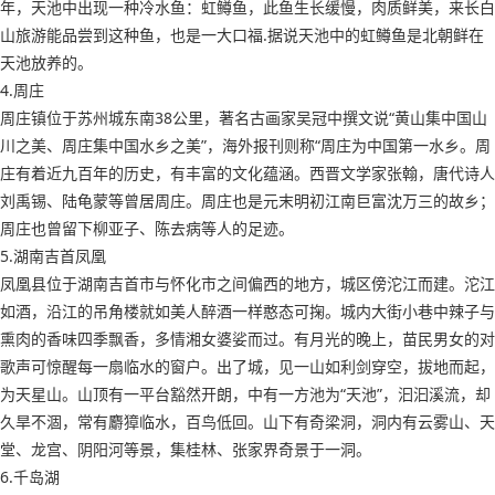
年，天池中出现一种冷水鱼：虹鳟鱼，此鱼生长缓慢，肉质鲜美，来长白
山旅游能品尝到这种鱼，也是一大口福.据说天池中的虹鳟鱼是北朝鲜在
天池放养的。
4.周庄
周庄镇位于苏州城东南38公里，著名古画家吴冠中撰文说“黄山集中国山
川之美、周庄集中国水乡之美”，海外报刊则称“周庄为中国第一水乡。周
庄有着近九百年的历史，有丰富的文化蕴涵。西晋文学家张翰，唐代诗人
刘禹锡、陆龟蒙等曾居周庄。周庄也是元末明初江南巨富沈万三的故乡；
周庄也曾留下柳亚子、陈去病等人的足迹。
5.湖南吉首凤凰
凤凰县位于湖南吉首市与怀化市之间偏西的地方，城区傍沱江而建。沱江
如酒，沿江的吊角楼就如美人醉酒一样憨态可掬。城内大街小巷中辣子与
熏肉的香味四季飘香，多情湘女婆娑而过。有月光的晚上，苗民男女的对
歌声可惊醒每一扇临水的窗户。出了城，见一山如利剑穿空，拔地而起，
为天星山。山顶有一平台豁然开朗，中有一方池为“天池”，汩汩溪流，却
久旱不涸，常有麝獐临水，百鸟低回。山下有奇梁洞，洞内有云雾山、天
堂、龙宫、阴阳河等景，集桂林、张家界奇景于一洞。
6.千岛湖