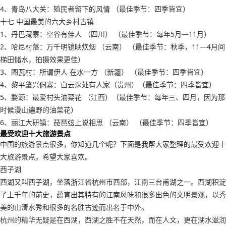
4、青岛八大关：殖民者留下的风情 （最佳季节：四季皆宜）
十七 中国最美的六大乡村古镇
1、丹巴藏寨：空谷有佳人 （四川） （最佳季节：每年5月―11月）
2、哈尼村落：万千明镜映炊烟 （云南） （最佳季节：秋季，11―4月间
梯田储水，拍摄效果更佳）
3、图瓦村：所谓伊人 在水一方 （新疆） （最佳季节：四季皆宜）
4、黎平肇兴侗寨：白云深处有人家（贵州）（最佳季节：四季皆宜）
5、婺源：最爱村头油菜花 （江西）（最佳季节：每年三、四月，因为那
时候漫山遍野的油菜花）
6、丽江大研镇：琵琶弦上说相思 （云南） （最佳季节：四季皆宜）
最受欢迎十大旅游景点
中国的旅游景点很多，你知道几个呢？下面是我帮大家整理的最受欢迎十
大旅游景点，希望大家喜欢。
西子湖
西湖又叫西子湖，坐落浙江省杭州市西部，江南三台甫湖之一。西湖积淀
了上千年的前史，蕴育出其特有的江南风味和很多出色的文明景观，以秀
美的山清水秀和很多的名胜古迹而出名于中外。
杭州的精华无疑是在西湖，西湖之胜不在天然，而在人文，更在湖水滋润