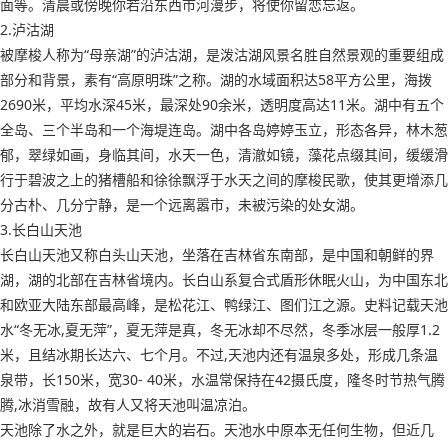
面等。清晨或傍晚你若沿东西市河漫步，将使你留恋忘返。
2.泸沽湖
被摩梭人称为“母亲湖”的泸沽湖，是泼沽湖风景名胜自然景观的重要组成
部分和背景，素有“高原明珠”之称。湖的水域面积达58平方公里，海拨
2690米，平均水深45米，最深处90余米，透明度高达11米。湖中有五个
全岛、三个半岛和一个海堤连岛。湖中各岛婷婷玉立，形态各异，林木葱
郁，翠绿如画，身临其间，水天一色，清澈如镜，藻花点缀其间，缓缓滑
行于碧波之上的猪槽船和徐徐飘浮于水天之间的摩梭民歌，使其更增添几
分古朴、几分宁静，是一个远离嚣市，未被污染的处女湖。
3.长白山天池
长白山天池又称白头山天池，坐落在吉林省东南部，是中国和朝鲜的界
湖，湖的北部在吉林省境内。长白山系复合式盾形休眠火山，为中国东北
和欧亚大陆东部最高峰，是松花江、鸭绿江、图们江之源。史料记载天池
水“冬无冰,夏无萍”，夏无萍是真，冬无冰却不尽然，冬季冰层一般厚1.2
米，且结冰期长达六、七个月。不过,天池内还有温泉多处，形成几条温
泉带，长150米，宽30- 40米，水温常保持在42摄氏度，隆冬时节热气腾
腾,冰消雪融，故有人又将天池叫温凉泊。
天池除了水之外，就是巨大的岩石。天池水中原本无任何生物，但近几