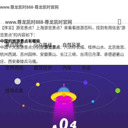
www.尊龙凯时888-尊龙凯时官网
自然风景
文章正文
www.尊龙凯时888-尊龙凯时官网
游览景点？上海游览景点-www.尊龙凯时888
不旅游火大
2022年09月16日 04:12
128
0
www.尊龙凯时888-尊龙凯时官网
【序言】游览景点？上海游览景点？来看看旅游百科，找到有用信息“游
览景点”的内容如下：
中国的旅游景点有哪些
景点排名
小众路线
自然风景
中国十大旅游景点分别是
游览景点
：八达岭长城、桂林山水、北京故宫、
杭州西湖、苏州园林、安徽黄山、长江三峡、台湾日月潭、承德避暑山
庄、西安秦陵兵马俑。
世界奇观
露营徒步
汽车
杂谈
线路合集