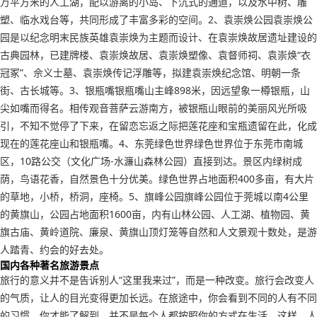
万平方米的人工湖，配以游离的小岛、下沉式的通道，以及水中树、雕
塑、临水戏台等，共同形成了丰富多彩的空间。2、袁崇焕公园袁崇焕公
园是以纪念明末民族英雄袁崇焕为主题而设计、在袁崇焕故居遗址建设的
古典园林，已建牌楼、袁崇焕故居、袁崇焕塑像、袁督师祠、袁崇焕“衣
冠冢”、佘义士墓、袁崇焕传记浮雕等，拟建袁崇焕纪念馆、明朝一条
街、古长城等。3、银瓶嘴银瓶嘴山主峰898米，因远望象一樽银瓶，山
尖如嘴而得名。相传观音菩萨云游南方，被银瓶山眼前的美丽风光所吸
引，不知不觉停了下来，在留恋忘返之际把莲花座和宝瓶遗留在此，化成
现在的莲花座山和银瓶嘴。4、东莞绿色世界绿色世界位于东莞市南城
区，10路公交（文化广场-水濂山森林公园）直接到达。景区内绿树成
荫，鸟语花香，自然景色十分优美。绿色世界占地面积400多亩，有大片
的草地，小桥，桥洞，座椅。5、旗峰公园旗峰公园位于莞城以南4公里
的黄旗山，公园占地面积1600亩，内有山林公园、人工湖、植物园、黄
旗古庙、黄岭道院、廉泉、黄旗山顶灯笼等自然和人文景观十数处，是游
人踏青、约会的好去处。
国内各种著名旅游景点
旅行的意义并不是告诉别人“这里我来过”，而是一种改变。旅行会改变人
的气质，让人的目光变得更加长远。在旅途中，你会看到不同的人有不同
的习惯，你才能了解到，并不是每个人都按照你的方式在生活。这样，人