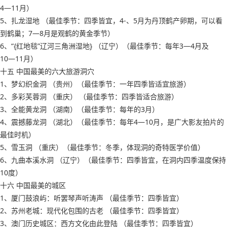
4―11月）
5、扎龙湿地 （最佳季节：四季皆宜，4-、5月为丹顶鹤产卵期，可以看
到鹤巢；7―8月是观鹤的黄金季节）
6、“{红地毯”辽河三角洲湿地} （辽宁）（最佳季节：每年3―4月及
10―11月）
十五 中国最美的六大旅游洞穴
1、梦幻织金洞 （贵州）（最佳季节：一年四季皆适宜旅游）
2、多彩芙蓉洞 （重庆） （最佳季节：四季皆适合旅游）
3、全能黄龙洞 （湖南）（最佳季节：每年的3月）
4、震撼藤龙洞 （湖北）（最佳季节：每年4―10月，是广大影友拍片的
最佳时机）
5、雪玉洞 （重庆）（最佳季节：冬季，体现洞的奇特医学价值）
6、九曲本溪水洞 （辽宁）（最佳季节：四季皆宜，在洞内四季温度保持
10度）
十六 中国最美的城区
1、厦门鼓浪屿：听罢琴声听涛声 （最佳季节：四季皆宜）
2、苏州老城：现代化包围的古老 （最佳季节：四季皆宜）
3、澳门历史城区：西方文化由此登陆 （最佳季节：四季皆宜）