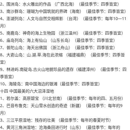
2、围洲岛：水火雕出的作品 （广西北海）（最佳季节：四季皆宜）
3、南沙群岛：珊瑚为中国筑就的界碑（海南）（最佳季节：四季皆宜）
4、澎湖列岛：人文与自然交相辉影 （台湾）（最佳季节：每年10―11
月）
5、南鹿岛：神奇的海上生物园 （浙江温州）（最佳季节：四季皆宜）
6、庙岛列岛：海上有仙山 （山东长岛）（最佳季节：四季皆宜）
7、普陀山岛：海天出佛国 （浙江舟山）（最佳季节：四季皆宜）
8、大嵛山岛：山.湖.草.海在此浓缩 （福建福鼎）（最佳季节：四季皆
宜）
9、林进屿.南碇岛.古火山地貌珍品的遗存（福建漳州）（最佳季节：四
季皆宜）
10、海陵岛：南中国海边的银滩（最佳季节：四季皆宜）
十四 中国最美的六大沼泽湿地
1、若尔盖：高原碧宝 （川北甘南）（最佳季节：每年的四、五月份）
2、巴音布鲁克：天山雪水创造的奇迹（新疆）（最佳季节：每年的9
月）
3、三江平原湿地：残存的壮美 （最佳季节：每年的春夏时节）
4、黄河三角洲湿地：沧海桑田进行时（山东）（最佳季节：每年的