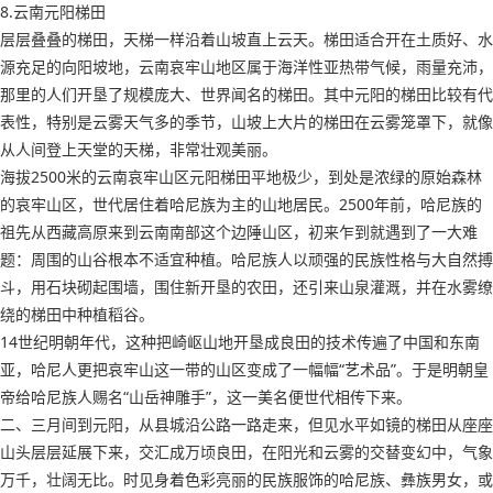
8.云南元阳梯田
层层叠叠的梯田，天梯一样沿着山坡直上云天。梯田适合开在土质好、水
源充足的向阳坡地，云南哀牢山地区属于海洋性亚热带气候，雨量充沛，
那里的人们开垦了规模庞大、世界闻名的梯田。其中元阳的梯田比较有代
表性，特别是云雾天气多的季节，山坡上大片的梯田在云雾笼罩下，就像
从人间登上天堂的天梯，非常壮观美丽。
海拔2500米的云南哀牢山区元阳梯田平地极少，到处是浓绿的原始森林
的哀牢山区，世代居住着哈尼族为主的山地居民。2500年前，哈尼族的
祖先从西藏高原来到云南南部这个边陲山区，初来乍到就遇到了一大难
题：周围的山谷根本不适宜种植。哈尼族人以顽强的民族性格与大自然搏
斗，用石块砌起围墙，围住新开垦的农田，还引来山泉灌溉，并在水雾缭
绕的梯田中种植稻谷。
14世纪明朝年代，这种把崎岖山地开垦成良田的技术传遍了中国和东南
亚，哈尼人更把哀牢山这一带的山区变成了一幅幅“艺术品”。于是明朝皇
帝给哈尼族人赐名“山岳神雕手”，这一美名便世代相传下来。
二、三月间到元阳，从县城沿公路一路走来，但见水平如镜的梯田从座座
山头层层延展下来，交汇成万顷良田，在阳光和云雾的交替变幻中，气象
万千，壮阔无比。时见身着色彩亮丽的民族服饰的哈尼族、彝族男女，或