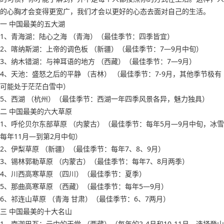
的心胸才会变得更宽广，我们才会以更好的心态去面对自己的生活。
一 中国最美的五大湖
1、青海湖：陆心之海 （青海）（最佳季节：四季皆宜）
2、喀纳斯湖：上帝的调色板 （新疆）（最佳季节：7―9月中旬）
3、纳木错湖：与神耳语的地方 （西藏）（最佳季节：7―9月）
4、天池：盛怒之后的平静 （吉林） （最佳季节：7-9月，其他季节极有
可能处于茫茫白雪中）
5、西湖 （杭州）（最佳季节：西湖一年四季风景各异，魅力独具）
二 中国最美的六大草原
1、呼伦贝尔东部草原 （内蒙古）（最佳季节：每年5月―9月中旬，冰雪
每年11月―到第2月中旬）
2、伊梨草原 （新疆）（最佳季节：每年7、8、9月）
3、锡林郭勒草原 （内蒙古）（最佳季节：每年7、8月两季）
4、川西高寒草原 （四川）（最佳季节：夏季）
5、那曲高寒草原 （西藏）（最佳季节：每年5―9月）
6、祁连山草原 （青海 甘肃）（最佳季节：6、7两月）
三 中国最美的十大名山
1、南迦巴瓦：云中的天堂 （西藏）（每年的2-4月和10-11月，选择登山