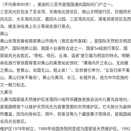
（平均寿命80岁）。美丽的三亚市是我国通向国际的门户之一。
三亚风光区包含了亚龙湾、天南地北游览区、南山文明旅行区、巨细洞天
风光区、大东海风光区、鹿回头公园、三亚湾风光区、落笔洞游览区及西
岛、蜈支洲岛海上乐土等闻名旅行景点。
黄山
黄山坐落安徽省南部黄山市境内（景区由市直辖），是国际天然和文明双
遗产、国际地质公园、我国十台甫胜古迹之一、国家5a级旅行景区、国
家级风光名胜区。“奇松、怪石、云海、温泉”是它最为明显的特点。明朝
闻名旅行家徐霞客曾对黄山的美景如此惊叹：“薄海内外之名山，无如徽
之黄山。登黄山，全国无山，观止矣！”，后世被引申为：“五岳归来不看
山，黄山归来不看岳”。黄山与黄河、长江、长城齐名，成为中华民族的
又一精力标志。
九寨沟
九寨沟国家级天然维护区坐落四川省阿坝藏族羌族自治州九寨沟县境内，
是我国榜首个以维护天然风光为首要意图的天然维护区。它大部分为森林
所覆盖，因沟内有树正、荷叶、则查洼等九个藏族寨子而得名，是我国闻
名风光名胜区。
维护区1978年树立，1988年经国务院同意成为国家级天然维护区。1992