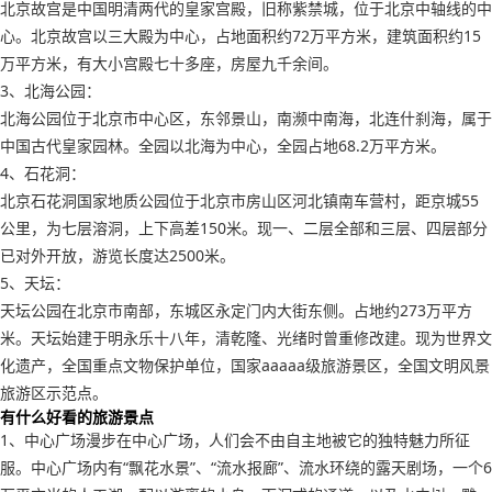
北京故宫是中国明清两代的皇家宫殿，旧称紫禁城，位于北京中轴线的中
心。北京故宫以三大殿为中心，占地面积约72万平方米，建筑面积约15
万平方米，有大小宫殿七十多座，房屋九千余间。
3、北海公园：
北海公园位于北京市中心区，东邻景山，南濒中南海，北连什刹海，属于
中国古代皇家园林。全园以北海为中心，全园占地68.2万平方米。
4、石花洞：
北京石花洞国家地质公园位于北京市房山区河北镇南车营村，距京城55
公里，为七层溶洞，上下高差150米。现一、二层全部和三层、四层部分
已对外开放，游览长度达2500米。
5、天坛：
天坛公园在北京市南部，东城区永定门内大街东侧。占地约273万平方
米。天坛始建于明永乐十八年，清乾隆、光绪时曾重修改建。现为世界文
化遗产，全国重点文物保护单位，国家aaaaa级旅游景区，全国文明风景
旅游区示范点。
有什么好看的旅游景点
1、中心广场漫步在中心广场，人们会不由自主地被它的独特魅力所征
服。中心广场内有“飘花水景”、“流水报廊”、流水环绕的露天剧场，一个6