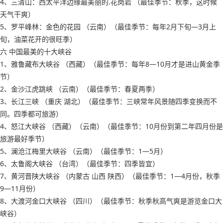
4、三清山：西太平洋边缘最美丽的.花岗岩 （最佳季节：秋季，这时候
天气干爽）
5、罗平峰林：金色的花园 （云南）（最佳季节：每年2月下旬―3月上
旬，油菜花开的很旺季）
六 中国最美的十大峡谷
1、雅鲁藏布大峡谷 （西藏）（最佳季节：每年8―10月才是进山黄金季
节）
2、金沙江虎跳峡 （云南）（最佳季节：春夏两季）
3、长江三峡 （重庆 湖北）（最佳季节：三峡常年风景随四季变换而不
同。四季都可旅游）
4、怒江大峡谷 （西藏）（云南）（最佳季节：10月份到第二年四月份是
旅游最好季节）
5、澜沧江梅里大峡谷 （云南）（最佳季节：1―5月）
6、太鲁阁大峡谷 （台湾）（最佳季节：四季皆宜）
7、黄河晋陕大峡谷 （内蒙古 山西 陕西）（最佳季节：1―4月份，秋季
9―11月份）
8、大渡河金口大峡谷 （四川）（最佳季节：秋季秋高气爽是游览金口大
峡谷）