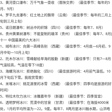
3、黄河壶口瀑布：万千气象一壶收 （晋陕交界）（最佳季节：每年的5
月、9月）
4、罗平九龙瀑布：红土地上的飘带 （云南）（最佳季节：每年的二月上
旬到三月上旬）
5、诺日朗瀑布：树丛中的织锦 （四川）（最佳季节：每年7、8月）
6、贵州黄果树瀑布：不能复制的雄浑（贵州）（最佳季节：每年7、8月)
十一 中国最美的六大冰川
1、绒布冰川：向第一高峰告别 （西藏）（最佳季节：4月底―6月初、9
月中旬―10月上旬）
2、托木尔冰川：雪峰献给旱海的殷勤（新疆）（最佳季节：只有7―8月
气温较高，气温在零下18度）
3、海螺沟冰川：拒绝融化 （四川）（最佳旅游时间：4月前气温低。10
月下旬后下雪。我观赏雪景）
4、米堆冰川：桃花源里的冰雪 （西藏）（最佳季节：四季均是旅游的好
时间）
5、特拉木坎力冰川：冰雕嘉年华 （新疆）（最佳季节：四季皆宜）
6、透明梦柯冰川：荒漠中的甘泉 （甘肃）（最佳季节：在海拔4000米
处，1月的平均所温为―22。9度。每年7、8两月是冰川融水期，山洪咆