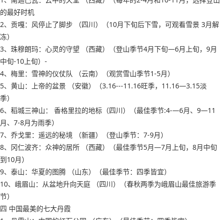
的最好时机
2、贡嘎：风停止了脚步 （四川）（10月下旬后下雪，可观看雪景 3月解
冻）
3、珠穆朗玛：心灵的守望 （西藏）（登山季节4月下旬―6月上旬，9月
中旬-10上旬）-
4、梅里：雪神的仪仗队 （云南）（观赏雪山季节1-5月）
5、黄山：上帝的盆景 （安徽）（3.16---11.16旺季，11.16―3.15淡
季）
6、稻城三神山： 香格里拉的地标（四川）（最佳季节:4-―6月、9―11
月、7-8月为雨季）
7、乔戈里：遥远的秘境 （新疆）（登山季节：7-9月）
8、冈仁波齐：众神的居所 （西藏）（最佳季节5月―7月上旬，8月中旬
到10月）
9、泰山：华夏的图腾 （山东）（最佳季节：四季皆宜）
10、峨眉山：从盆地升向天庭 （四川）（春秋两季为峨眉山最佳旅游季
节）
四 中国最美的七大丹霞