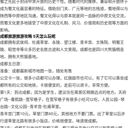
蜀之先民于封闭中求开放的历史个性。随着时代的推移，兼容和开放终于
成为蜀文化最显著的特征。借助剑门关、广元等地的古栈道，蜀地得以与
陕西等中原地区沟通，蜀文化得以与原本就是同一血脉的中原文化交流，
而蜀文化更多地接受了中原文化在礼制、风习、价值观和历史观等方面的
影响。
成都旅游旅游攻略 5天怎么玩呢
成都拥有武侯祠、杜甫草堂、永陵、望江楼、青羊宫、文殊院、明蜀王
陵、昭觉寺等众多历史名胜古迹和人文景观。成都也是四川大熊猫栖息
地，拥有大熊猫基地。
成都五日游：
准备：成都最新城市地图一张，随处有售
公交卡一张，很多小店都可以办理，红旗超市也可以，有了它可以乘坐成
都所有的公交和地铁，卡很便宜的，走前可以退卡，非常方便。
第1天：到达成都，因为是学生，建议住在离景区稍微远点的地方。天府
广场--春熙路--宽窄巷子，在宽窄巷子有很多小吃可以吃，人民公园--琴
台路--文化公园--青羊宫-杜甫草堂。
青羊宫门票10元，草堂门票60元，其他地方不要门票。出了草堂以后步
行道草堂北路有很多小饭店，价格很便宜，味道很成都。
第2天：成都东站坐动车到都江堰，都江堰出来坐公交可以到青城山脚