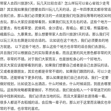
带家人去四川旅游5天，玩几天比较合适？怎么样玩可以省心省钱少走弯
路？其实我如果我们想要去四川玩儿几天的话，这一年四季其实都非常适
合我们去，那么我们必须要关注的一点就是我们吃饭游玩等等的地区如何
去玩，那么大家应该能够看到，如果我们玩五天左右的话，这些个地方一
定要去，有杜甫草堂、武侯祠、金沙遗址，青城山、都江堰，熊猫基地、
峨眉乐山、九寨黄龙。那么想要带家人去四川旅游5天的话，那么我们可
以玩三天左右算是比较合适的。 比如说在这个地方，我们必须要去的地
方就是。 以下这些个地方，那么这些个地方也非常的适合我们去游玩，
并且我们可以根据自己的实际需求去看，而且这里的风光景色都非常的天
然，非常的不错。对于我们大家而言，也是放松身心的一个好地方。
其实大家应该能够看到的是，如果我们想要自己或者是自己去游玩的话，
又或者是跟朋友，其实也都是非常不错的，如果我们跟团的话，可以少走
弯路，还能够省下更多的钱。 那么如果是我们自己去的话，我们一定要
做好规划，比如说怎么出酒店，什么时候去，什么时候返回，到底去哪里
玩。这些狗攻略都需要做好，不然的话，我们就会陷入一个非常迷茫的阶
段中找新闻如此。 我们必须去当地的玩，而且大家最好去道场看一看。
很多人都说不去稻城的话，会后悔一辈子的，那么对于这里而言确实也非
常的不错，也非常的喜欢。