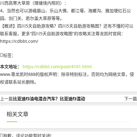
川西高寒大草原（理塘境内照的）：
4、当然也可以游峨眉山、乐山大佛、都江堰、海螺沟、雅加埂红石公
园、剑门关、若尔盖大草原等等。
【概述】四川5天自助游攻略？四川5天自助游攻略图？还有不懂的可以
联系客服，更多“四川5天自助游攻略图”的攻略关注尊龙凯时官网：
https://cdbbt.com/
标签：
本文地址：
https://cdbbt.com/post/4161.html
www.尊龙凯时888的版权声明：
除非特别标注，否则均为网络文章，侵
权请联系站长删除。
上一篇
比亚迪f3油电混合汽车？比亚迪f3混动
下一篇
相关文章
抱歉，评论功能暂时关闭!