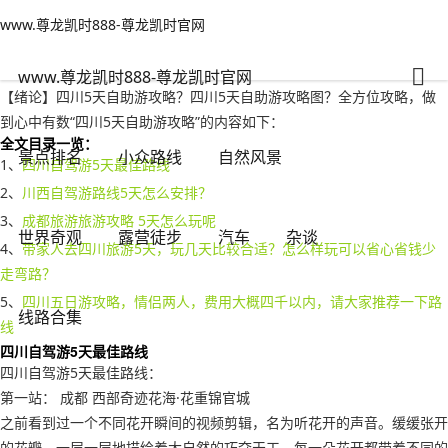
www.尊龙凯时888-尊龙凯时官网
世界奇观
文章正文
www.尊龙凯时888-尊龙凯时官网
四川5天自助游攻略？四川5天自助游攻略图-www.尊龙凯时888
背包客
2022年10月01日 23:18
90
0
www.尊龙凯时888-尊龙凯时官网
【绪论】四川5天自助游攻略？四川5天自助游攻略图？全方位攻略，做
到心中有数“四川5天自助游攻略”的内容如下：
全文目录一览：
景点排名
小众路线
自然风景
1、
四川自驾游5天最佳路线
2、
川西自驾游路线5天怎么安排？
3、
成都旅游旅游攻略 5天怎么玩呢
世界奇观
露营徒步
汽车
杂谈
4、
带家人去四川旅游5天，玩几天比较合适？怎么样玩可以省心省钱少
走弯路？
5、
四川五日游攻略，情侣两人，费用大概四千以内，请大家推荐一下路
线路合集
线
四川自驾游5天最佳路线
四川自驾游5天最佳路线：
第一站： 成都 西部奇迹花海·花重锦官城
之前看到过一个不同花开瞬间的视频剪辑，名为听花开的声音。缓缓张开
的花瓣，一层一层地描绘着大自然的巧夺天工，每一朵花开都带着不同的