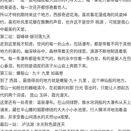
娇美姿态，每一次花开都惊艳着世人。
所以才特别期待来这个地方，西部奇迹花海。喜欢看花漫成海的风姿绰
约，喜欢听风里花瓣在飘舞的声音，也许这不是世外 桃源 ，可就是我心
中最美的天堂。
第二站：碧峰峡·银河落九天
走到这里我才知道，世间的每一处山水，包括瀑布，都是带着不同于其他
地方的美的。幽深峡谷中，森林带着无穷的绿意，源源不断地制造着氧
气。每一条瀑布都是有灵气的，有的水中住着一条白龙，有的是美人在伤
心垂泪，有的则是调皮的孩子从山岩上奔跑下来。
第三站：螺髻山 · 九十 九里 如画卷
到了 西昌 ，最值得去的地方就是螺髻·九十 九里 ，这个神仙般的地方。
雪山一如既往的巍峨清冷，在初晨的刹那 日光 冒出时，只能让人想起古
代的两个词语， 昆山 玉碎，霞光漫天。
这里还有一处奇景：温泉瀑布。在山间绿野，像水帘洞般的大瀑布从天上
涌来，藏在半山腰的烟雾缭绕的大大小小水池里，行人懒洋洋地泡着温
泉，并享受着山间滴水的天然spa按摩。
最后一站： 泸沽湖 ·水光秋色碧连天