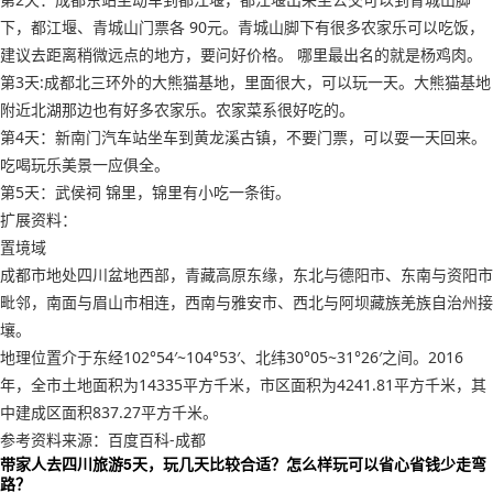
下，都江堰、青城山门票各 90元。青城山脚下有很多农家乐可以吃饭，
建议去距离稍微远点的地方，要问好价格。 哪里最出名的就是杨鸡肉。
第3天:成都北三环外的大熊猫基地，里面很大，可以玩一天。大熊猫基地
附近北湖那边也有好多农家乐。农家菜系很好吃的。
第4天：新南门汽车站坐车到黄龙溪古镇，不要门票，可以耍一天回来。
吃喝玩乐美景一应俱全。
第5天：武侯祠 锦里，锦里有小吃一条街。
扩展资料：
置境域
成都市地处四川盆地西部，青藏高原东缘，东北与德阳市、东南与资阳市
毗邻，南面与眉山市相连，西南与雅安市、西北与阿坝藏族羌族自治州接
壤。
地理位置介于东经102°54′~104°53′、北纬30°05~31°26′之间。2016
年，全市土地面积为14335平方千米，市区面积为4241.81平方千米，其
中建成区面积837.27平方千米。
参考资料来源：百度百科-成都
带家人去四川旅游5天，玩几天比较合适？怎么样玩可以省心省钱少走弯
路？