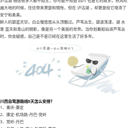
泸沽湖 相信很多人都不陌生，你可能不知道 四川 也是它的故乡。秋风吹
遍大地的时候，往往带来萧瑟和惆怅，但在 泸沽湖 ，却更是给它增添了
安宁和柔美。
醉人的碧蓝天空，白云慢悠悠从头顶飘过。芦苇丛生，碧波荡漾，湖 水
里 蓝天和青山的倒影，像是另一个美丽的世界。当你划着船钻进芦苇丛
时，你会疑惑，自己是不是已经在这里生活了好多年。
川西自驾游路线5天怎么安排？
1、重庆-康定
2、康定-机场路-丹巴-党岭
3、党岭-丹巴