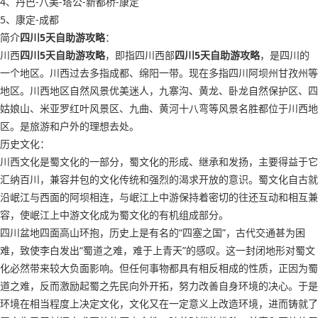
4、丹巴-八美-塔公-新都桥-康定
5、康定-成都
简介
四川5天自助游攻略
：
川西
四川5天自助游攻略
，即指四川西部
四川5天自助游攻略
，是四川的
一个地区。川西过去多指成都、绵阳一带。现在多指四川阿坝州甘孜州等
地区。川西地区自然风景优美迷人，九寨沟、黄龙、卧龙自然保护区、四
姑娘山、米亚罗红叶风景区、九曲、黄河十八弯等风景名胜都位于川西地
区。是旅游和户外的理想去处。
历史文化：
川西文化是蜀文化的一部分，蜀文化的形成、继承和发扬，主要得益于它
汇纳百川，兼容并包的文化传统和强烈的渴求开放的意识。蜀文化自古就
沿岷江与西面的阿坝相连，与岷江上中游保持着密切的往还互动和相互兼
容，使岷江上中游文化成为蜀文化的有机组成部分。
四川盆地四面高山环抱，历史上是有名的“四塞之国”，古代交通甚为困
难，致使李白发出“蜀道之难，难于上青天”的感叹。这一封闭地形对蜀文
化必然带来较大负面影响。但任何事物都具有相反相成的性质，正因为蜀
道之难，反而激励起蜀之先民向外开拓，努力改善自身环境的决心。于是
环境在相当程度上决定文化，文化又在一定意义上改造环境，进而铸就了