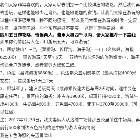
我们大家非常喜欢的，大家可以去制定一个比较详细的攻略，然后我们再
去游玩，这样也能够少走弯路，也能够更加的省钱。让我们大家在游玩的
过程中深深感受到一种不同的感情。 那么我们大家在游玩的时候一定要
注意，旅游景区的一些个东西最好不要买。 这是非常重要的一点。
四川五日游攻略，情侣两人，费用大概四千以内，请大家推荐一下路线
如果你们情侣两人在四川游玩五天，可以游玩：
1、四姑娘山：三沟（双桥沟、长坪沟、海子沟）一山（幺妹峰，海拔
6250米），建议游玩1天至1.5天。 双桥沟和长坪沟的旅游难度小，海子
沟适合户外徒步、或者攀登大峰和二峰。
2、色达（县城海拔3880米）、色达喇荣五明佛学院（最高海拔4000米
左右），建议游玩1天至2天
3、稻城亚丁，建议游玩两天（成都乘长途大巴车需2天时间，途中会在
康定住宿）。景区内的海拔：冲古寺3900米，卓玛拉措4080米，洛绒牛
场4180米，牛奶海4600米，五色海4700米，亚丁村3700至3900米（可
以住宿）
注：2017年7月30日，我夫妻俩人从洛绒牛场徒步五公里前往牛奶海、再
前行500米到达五色海的路途中照的游人穿着情况
我在五色海照的央迈勇雪山