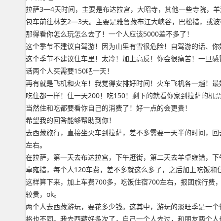
拉萨3—4天时间，主要是布达拉宫，大昭寺，其他一些寺院，
包车前往林芝2—3天。主要是雅鲁藏布江大峡谷，巴松措，或波
那得看你怎么玩怎么去了！一个人应该5000差不多了！
这个季节不建议自驾游！因为山里有雪很危险！自驾游的话、你
这个季节不建议住车里！太冷！加上高反！你会很痛苦！一旦感
话两个人买需要150吧一天！
再有就是飞机和火车！我觉得安排好时间！火车飞机各一趟！最
吃住都一样！住一天200！吃150！剩下的就看你家到拉萨的机
当然住和吃都要看你自己的消费了！好一点的会更贵！
希望我的回答能够帮助到你！
去西藏旅行，直接坐火车到拉萨，差不多需要一天半的时间，回
左右。
在拉萨，第一天去布达拉宫，下午逛街，第二天去羊卓雍错，下午
卓雍措，每个人120车费，差不多就这么多了，之后加上吃饭和
这样算下来，加上车费700多，吃饭住宿700左右，报团旅行
较贵，ok。
两个人去西藏游玩，要花多少钱。这其中，游玩的淡旺季是一个
格也不同。我去西藏好多次了，自己一个人去过，和朋友两个人也