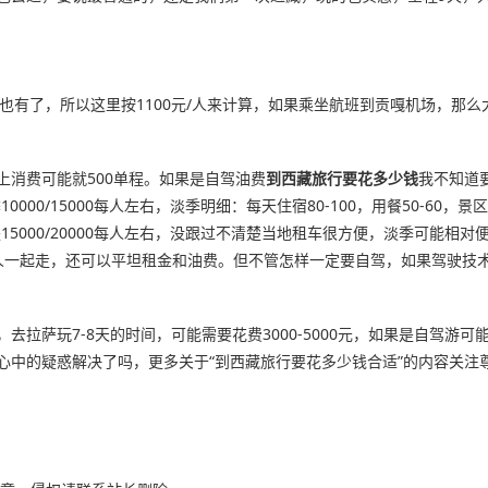
00也有了，所以这里按1100元/人来计算，如果乘坐航班到贡嘎机场，那么
车上消费可能就500单程。如果是自驾油费
到西藏旅行要花多少钱
我不知道
10000/15000每人左右，淡季明细：每天住宿80-100，用餐50-60
000/20000每人左右，没跟过不清楚当地租车很方便，淡季可能相对便宜一
人一起走，还可以平坦租金和油费。但不管怎样一定要自驾，如果驾驶技术
萨玩7-8天的时间，可能需要花费3000-5000元，如果是自驾游可能
惑解决了吗，更多关于“到西藏旅行要花多少钱合适”的内容关注尊龙凯时官网：h