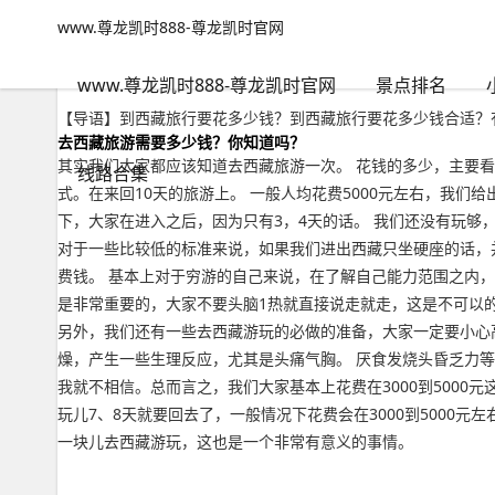
www.尊龙凯时888-尊龙凯时官网
小众路线
文章正文
www.尊龙凯时888-尊龙凯时官网
到西藏旅行要花多少钱？到西藏旅行要花多少钱合适-www.尊龙凯
人之常情
2022年09月14日 19:18
111
0
www.尊龙凯时888-尊龙凯时官网
景点排名
【导语】到西藏旅行要花多少钱？到西藏旅行要花多少钱合适？
去西藏旅游需要多少钱？你知道吗？
其实我们大家都应该知道去西藏旅游一次。 花钱的多少，主要
线路合集
式。在来回10天的旅游上。 一般人均花费5000元左右，我
下，大家在进入之后，因为只有3，4天的话。 我们还没有玩够
对于一些比较低的标准来说，如果我们进出西藏只坐硬座的话，
费钱。 基本上对于穷游的自己来说，在了解自己能力范围之内
是非常重要的，大家不要头脑1热就直接说走就走，这是不可以
另外，我们还有一些去西藏游玩的必做的准备，大家一定要小心
燥，产生一些生理反应，尤其是头痛气胸。 厌食发烧头昏乏力
我就不相信。总而言之，我们大家基本上花费在3000到500
玩儿7、8天就要回去了，一般情况下花费会在3000到5000
一块儿去西藏游玩，这也是一个非常有意义的事情。