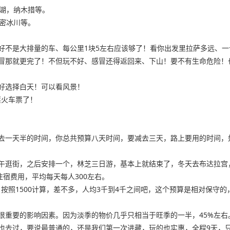
羊湖，纳木措等。
密冰川等。
好不是大排量的车、每公里1块5左右应该够了！看你出发里拉萨多远、
冒那就更完了！不但玩不好、感冒还得返回来、下山！要不有生命危险！也
好选择白天！可以看风景！
票火车票了！
去一天半的时间，你总共预算八天时间，要减去三天，路上要用的时间，
逛街，之后安排一个，林芝三日游，基本上就结束了，冬天去布达拉宫，不
住宿费用，平均每天每人300左右。
费，按照1500计算，差不多，人均3千到4千之间吧，这个预算是相对保
很重要的影响因素。因为淡季的物价几乎只相当于旺季的一半，45%左
去过，要说最普通的，还是我们第一次进藏，玩的也实惠，全程9天，只