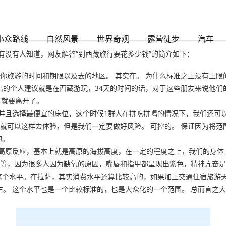
时888
小众路线
自然风景
世界奇观
露营徒步
汽车
有没有人知道，网友解答“到西藏旅行要花多少钱”的简介如下：
看你旅游的时间和期限以及去的地区。 其实在。 为什么标准之上没有上
们给出的个人建议就是在西藏游玩，34天的时间的话，对于这些朋友来说他
，就要离开了。
并且选择最便宜的床位，这个时候1群人在拼吃拼喝的情况下，我们还可
，就可以这样去体验，但是我们一定要做好风险。 可控的。 保证因为将
的。
高原反应，基本上就是高原的海拔高度，在一定的程度之上，我们的身体
等等，因为很多人因为缺氧的原因，嘴唇和指甲都呈现出紫色，精神亢奋
0元这个水平。在拉萨，其实消费水平还算比较高的，如果加上交通住宿旅
元左右。 这个水平也是一个比较标准的，也是大众化的一个范围。 总而言