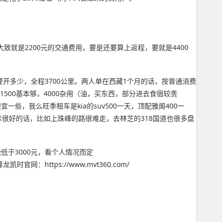
大致就是2200元的交通费用，要是还要算上返程，要就是4400
要开多少，全程3700公里。两人单在西藏1个月的话，按普通消费
，景区1500基本够，4000杂用（油，买东西，部分进去食宿较贵
些，我么旺季租车是kia的suv500一天，顶配雅阁400一
很好的话，比如上珠峰的路很难走，去林芝的318国道也很多盘
低于3000元，看个人情况而定
ttps://www.mvt360.com/