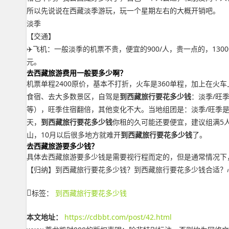
所以先说说在西藏淡季游玩，玩一个星期左右的大概开销吧。
淡季
【交通】
✈️飞机：一般淡季的机票不贵，便宜的900/人，贵一点的，13
元。
去西藏旅游费用一般要多少啊？
机票单程2400原价，基本不打折，火车是360单程，加上在火
食宿、去大多数景区，自驾是
到西藏旅行要花多少钱
：淡季/旺季
等），旺季住宿翻倍，其他变化不大。当地组团是：淡季/旺季是15
天，
到西藏旅行要花多少钱
你租的久可能还要便宜，建议组满5
山，10月以后很多地方就难开
到西藏旅行要花多少钱
了。
去西藏旅游要多少钱？
具体去西藏旅游要多少钱是需要视行程而定的，但是通常情况下，去拉
【归纳】到西藏旅行要花多少钱？到西藏旅行要花多少钱合适？心中的疑
标签：
到西藏旅行要花多少钱
本文地址：
https://cdbbt.com/post/42.html