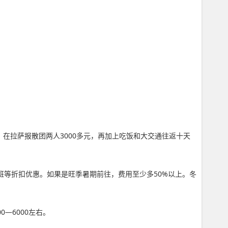
在拉萨报散团两人3000多元，再加上吃饭和大交通往返十天
班等折扣优惠。如果是旺季暑期前往，费用至少多50%以上。冬
0—6000左右。