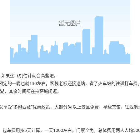
，如果坐飞机估计就会高些吧。
定的一晚也就130左右，客栈老板还接送站，省了火车站的往返打车费。
羊湖，其余时间都在拉萨城闲逛。
享受“冬游西藏”优惠政策，大部分3a以上景区免费，星级宾馆，往返航
右。包车费用按5天计算，一天1000左右。门票全免。总体费用两人人均500