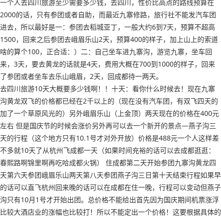
一个人去四川旅游至少需要多少钱，去四川，性价比高点的路线预算在
2000的话，只有参团或者自助，而最近九寨修路，旅行社不能发汽车团
进去，所以最好是一：参团去稻城亚丁，一般大约6到7天，预算不超高
1500，回来之后参团去峨眉乐山2天，预算400的样子，加上山上的索道
啥的算个100，正合适：）二：自己坐车进九寨沟，游览九寨，坐车回
来，3天，要去黄龙的话就是4天，费用大概在700到1000的样子，回来
了参团或者坐车去乐山峨眉，2天，回成都待一两天。
去四川旅游10天大概要多少钱啊！！十天：看你什么时候去！现在九寨
沟黄龙双飞的价格都已经在2千以上的（现在没有汽车团，有双飞四天的
加了一个草原风光的）另外峨眉乐山（上金顶）两天现在的价格在400元
左右 但是国庆节的时候会涨价另外再可以去一个新开的景点—燕子沟三
天的行程（这个地方只有10.1号才对外开放）价格是488元一个人这样差
不多就10天了从杭州飞成都一天（如果时间充裕的话可以去成都逛逛：
春熙路啊锦里啊再吃哈成都火锅） 住成都第二天开始参团九寨沟黄龙四
天第六天参团峨眉乐山两天第八天参团燕子沟三日第十天结束行程如果早
的话可以直飞杭州回来晚的话可以在成都在住一晚，行程可以变动但燕子
沟只有10月1号才开始出团。总价格不能给出首先因为国庆期间机票涨浮
比较大酒店业的涨幅也比较打！所以不能定出一个价格！这要根据具体的