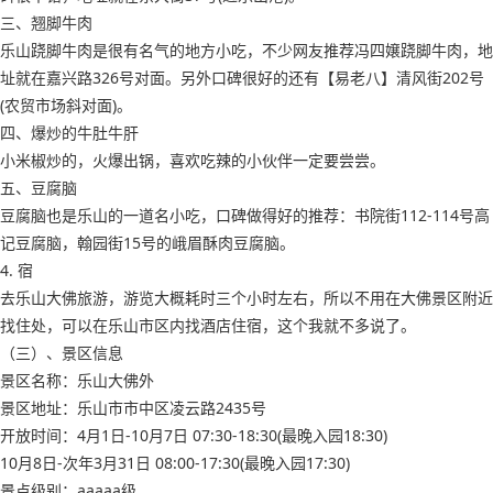
三、翘脚牛肉
乐山跷脚牛肉是很有名气的地方小吃，不少网友推荐冯四嬢跷脚牛肉，地
址就在嘉兴路326号对面。另外口碑很好的还有【易老八】清风街202号
(农贸市场斜对面)。
四、爆炒的牛肚牛肝
小米椒炒的，火爆出锅，喜欢吃辣的小伙伴一定要尝尝。
五、豆腐脑
豆腐脑也是乐山的一道名小吃，口碑做得好的推荐：书院街112-114号高
记豆腐脑，翰园街15号的峨眉酥肉豆腐脑。
4. 宿
去乐山大佛旅游，游览大概耗时三个小时左右，所以不用在大佛景区附近
找住处，可以在乐山市区内找酒店住宿，这个我就不多说了。
（三）、景区信息
景区名称：乐山大佛外
景区地址：乐山市市中区凌云路2435号
开放时间：4月1日-10月7日 07:30-18:30(最晚入园18:30)
10月8日-次年3月31日 08:00-17:30(最晚入园17:30)
景点级别：aaaaa级