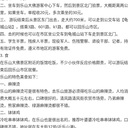
二、坐车到乐山大佛游客中心下车，然后到景区北门验票，大概距离两公
里，如果坐车，单程收20元，多次乘坐的30元。
三、 游玩结束后从景区东门出去，走大约700米，可以走到公交车站【龟
城山站】，搭乘3路、601路、k1路，都可以回乐山市区。
四、去的时候也可以在市区坐公交车到龟城山站下车走到景区北门。
五、学生半票，残疾人半票，现役军人、伤残警察、退役干部、记者，持
有效证件免费，遵义市地区的游客免费。
3. 食
在乐山大佛景区附近的饭馆吃饭，不少小伙伴反应价格颇贵，可以游玩结
束后回乐山市区就餐。
乐山的特色美食如下：
一、麻辣烫
乐山的麻辣烫可是很有特色，去乐山旅游必须得吃乐山的麻辣烫，人均消
费大概五十元左右，口碑很好的，清风路清风街农贸市场旁，乃弟麻辣
烫，熊家麻辣烫、绿源麻辣烫都很不错。
二、钵钵鸡
冷吃串串钵钵鸡，在乐山也是很出名的，推荐叶婆婆冷吃串串钵钵鸡，口
碑很不错，地址就在东大街37号(近乐山港)。