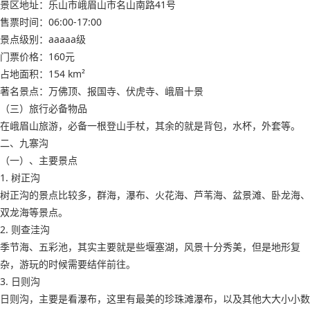
景区地址：乐山市峨眉山市名山南路41号
售票时间：06:00-17:00
景点级别：aaaaa级
门票价格：160元
占地面积：154 km²
著名景点：万佛顶、报国寺、伏虎寺、峨眉十景
（三）旅行必备物品
在峨眉山旅游，必备一根登山手杖，其余的就是背包，水杯，外套等。
二、九寨沟
（一）、主要景点
1. 树正沟
树正沟的景点比较多，群海，瀑布、火花海、芦苇海、盆景滩、卧龙海、
双龙海等景点。
2. 则查洼沟
季节海、五彩池，其实主要就是些堰塞湖，风景十分秀美，但是地形复
杂，游玩的时候需要结伴前往。
3. 日则沟
日则沟，主要是看瀑布，这里有最美的珍珠滩瀑布，以及其他大大小小数