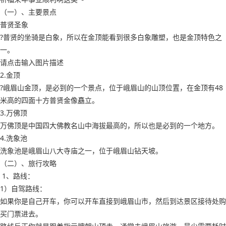
（一）、主要景点
普贤圣象
?普贤的坐骑是白象，所以在金顶能看到很多白象雕塑，也是金顶特色之
一。
请点击输入图片描述
2.金顶
?峨眉山金顶，是必到的一个景点，位于峨眉山的山顶位置，在金顶有48
米高的四面十方普贤金像矗立。
3.万佛顶
万佛顶是中国四大佛教名山中海拔最高的，所以也是必到的一个地方。
4.洗象池
洗象池是峨眉山八大寺庙之一，位于峨眉山钻天坡。
（二）、旅行攻略
1、路线：
1）自驾路线：
如果你是自己开车，你可以开车直接到峨眉山市，然后到达景区接待处购
买门票进去。