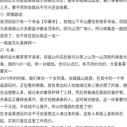
路线反正你就是跟着指示牌朝山顶走，通常去峨眉山旅游，最少需要耗时
三天，要不然你会既玩不尽兴还会很累。
1）拜佛路线：
金顶目前只有一个寺庙【华藏寺】，其他山下半山腰也有很多寺庙，但因
为来峨眉山大多都是冲着金顶来的。因为山顶广场小，所以顺着逛一圈就
逛完了，也不存在回头路这一说～
一般是先礼香再拜～
2）礼香：
香的话大概率带不进来，但是山内买的香可以带上山顶～山顶卖的香是大
香，我的120一组，带一对蜡烛，也可以点灯，有不同价位的，大家看需
要买～
2015年的时候，我们单位一个女同事，去峨眉山旅游，在其中的一个寺
庙游玩时，正在瞻仰佛像，就有里边的人给她递过来三根点燃了的香，她
也没想那么多，接过来对着菩萨拜了三拜，然后将香插在面前的香炉里，
完事后正要转身离开，刚才给她递香的人，这时候对她说，这一炷香要付
一千元钱，不给钱不让离开。所以你懂我的意思了吧！
在寺庙里游玩时且不可去接里边人递过来的香，这些人表面上是和尚尼
姑，实则只是在这里工作而已。