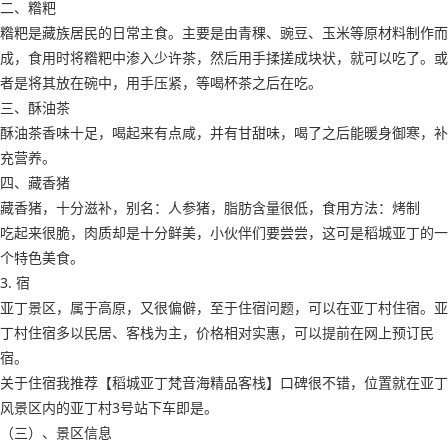
二、糌粑
糌粑是藏族居民的日常主食。主要是由青稞、豌豆、玉米等原材料制作而
成，食用时将糌粑中渗入少许茶，然后用手揉搓成块状，就可以吃了。或
者是将其放在碗中，用手压紧，等喝杯茶之后在吃。
三、酥油茶
酥油茶香味十足，喝起来有点咸，并有甘甜味，喝了之后能暖身御寒，补
充营养。
四、藏香猪
藏香猪，十分滋补，别名：人参猪，脂肪含量很低，食用方法：烤制
吃起来很脆，肉质却是十分鲜美，小伙伴们要尝尝，这可是稻城亚丁的一
个特色美食。
3. 宿
亚丁景区，属于高原，又很偏僻，至于住宿问题，可以在亚丁村住宿。亚
丁村住宿多以民居、客栈为主，价格相对实惠，可以提前在网上预订民
宿。
关于住宿我推荐【稻城亚丁梵音海精品客栈】口碑很不错，位置就在亚丁
风景区内的亚丁村3号站下车即是。
（三）、景区信息