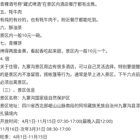
青稞酒号称“藏式啤酒”在景区内酒店餐厅都有出售。
五、牦牛肉
有炖的有炒的，也有牦牛肉干，附近餐厅都能吃到。
六、酥油茶
景区内一般10元一碗。
七、青稞饼
烤得两面金黄，看起香吃起来甜，景区内一般10元一个。
4. 宿
关于住宿，九寨沟景区周边有很多酒店，可以自己灵活选择。特别要提醒
的是景区内不准留宿，搭帐篷等行为。通常是早上进入景区，下午六点前
必须出离景区。
（三）、景区信息
景区名称：九寨沟国家级自然保护区
景区地址：四川省西北部岷山山脉南段的阿坝藏族羌族自治州九寨沟县漳
扎镇境内
开放时间：4月1日-11月15日 07:30-17:00(最晚入园12:00)
11月16日-次年3月31日 08:30-17:00
旺季：4月1日-11月15日