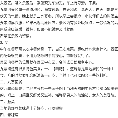
入景区。进入景区后，乘坐观光车游览，车上有导游，不累。
九寨沟景区属于高原地区，海拔较高，白天和晚上温差大，白天可能是三
伏天的气候，晚上就是三九寒冬，所以早上会很冷，小伙伴们去的时候主
要带点厚衣服，如果出现高原反应，景区内有多处吸氧点，一般情况的高
原反应吸氧后可缓解，如果不能缓解及时就医。
严禁在景区内留宿。
3. 食
中午在餐厅可以吃中餐休息一下，自己吃点菜，想吃什么就点什么，景区
内配备很完善，不用为吃饭的事情操心，带够钱就行了。
景区内餐厅的位置就在景区中心区，名叫诺日郎服务中心。
九寨沟还有很多特色美食，一、【糌粑】，这玩意是当地居民的一种主
食，吃的时候要配合酥油茶一起吃，当然了也可以配合一些饮料吃。
二、九寨菌煲
这九寨菌煲是，当地生长的一些菌子配上当地天然的中药材和鸡汤煲出来
的，喝上一口简直又鲜美又滋补，堪称是男人的加油站，女人的美容院。
三、蕨菜
当地的炒蕨菜味道十分好吃，可以尝尝。
四、青稞酒