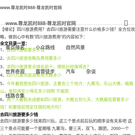
www.尊龙凯时888-尊龙凯时官网
世界奇观
文章正文
www.尊龙凯时888-尊龙凯时官网
四川旅游费用？去四川旅游需要注意什么价格多少钱-www.尊龙凯时888
有一说一
2022年10月05日 12:54
173
0
www.尊龙凯时888-尊龙凯时官网
【绪论】四川旅游费用？去四川旅游需要注意什么价格多少钱？全方位攻
略，做到心中有数“四川旅游费用”的内容如下：
全文目录一览：
景点排名
小众路线
自然风景
1、
去四川旅游要多少钱
2、
去四川旅游攻略及费用要多少
3、
求四川旅游景点排名前十，哪些比较值得去？
世界奇观
露营徒步
汽车
杂谈
4、
四川九寨沟旅游费用大概多少
5、
今年暑假想去四川旅游，主要去三个地方：九寨沟，乐山大佛，峨眉
山。谁知道至少得花多少钱啊 不报团
线路合集
6、
两个人暑假去成都和四川旅游，大概五到七天，大概最低需要多少
钱？和要提前预定住宿的地方吗？
去四川旅游要多少钱
去四川旅游要多少钱来四川玩，这三个景点前后玩的顺序没有关系吧 这
三个景点可能要一个星期哦 九寨沟，要三天，双飞，跟团，2000一个