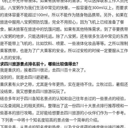
飞机上不允许带液体。如果有携带液体的需求，可以选择联系工作人员托
运。八宝粥作为我们生活中常见的快餐，一般容量在300ml以上，而要求
的液体容量不能超过100ml，所以不能作为随身物品携带。另外，如果在
旅途中服用八宝粥预防饥饿，完全不用担心，因为飞机上已经准备了餐
食，解决旅客在旅途中的饥饿问题。如果有其他特殊需求，到了非要携带
八宝粥的地步，只能选择托运。除了八宝粥，还有很多生活中常见的东西
是不能带上飞机的，比如饮料、喷雾、一些液体化妆品等等。之所以限制
乘客携带，也是为了广大乘客的安全。所以过安检的时候一定要服从工作
人员的安排。
求四川旅游景点排名前十，哪些比较值得去？
我是重庆的，挨着四川很近，去四川百十来次了。
没别的，就是去四川避避暑。
重庆素有火炉之称，尤其是今年更热，实在是待不住。立秋过后，暑假还
没结束，我又想要去四川旅游玩玩了。
结合多年对于四川各知名景点的认知和自己往年去过的一些景点的经验，
以及查阅网上的相关资料，整理出了这一份四川十大景点排行推荐榜和一
些基本的旅行攻略，正好能给想要去四川旅游的小伙伴们作为一个参考。
下列表一中将十个知名度较高的景点做一个简单的介绍。
下面总表，从景点的知名度和热度，以及文化底蕴的维度做出排行推荐。