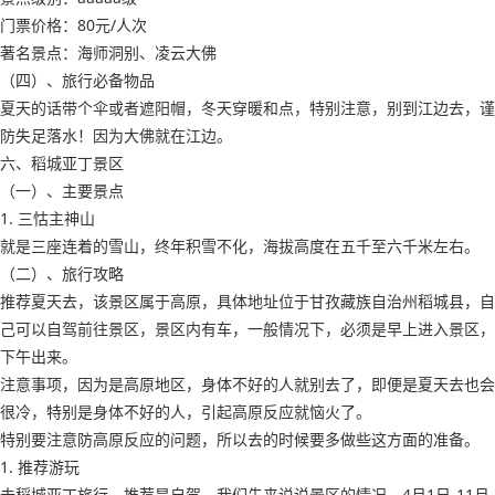
门票价格：80元/人次
著名景点：海师洞别、凌云大佛
（四）、旅行必备物品
夏天的话带个伞或者遮阳帽，冬天穿暖和点，特别注意，别到江边去，谨
防失足落水！因为大佛就在江边。
六、稻城亚丁景区
（一）、主要景点
1. 三怙主神山
就是三座连着的雪山，终年积雪不化，海拔高度在五千至六千米左右。
（二）、旅行攻略
推荐夏天去，该景区属于高原，具体地址位于甘孜藏族自治州稻城县，自
己可以自驾前往景区，景区内有车，一般情况下，必须是早上进入景区，
下午出来。
注意事项，因为是高原地区，身体不好的人就别去了，即便是夏天去也会
很冷，特别是身体不好的人，引起高原反应就恼火了。
特别要注意防高原反应的问题，所以去的时候要多做些这方面的准备。
1. 推荐游玩
去稻城亚丁旅行，推荐是自驾，我们先来说说景区的情况，4月1日-11月