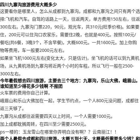
四川九寨沟旅游费用大概多少
这要看你是哪里人，怎么从成都到九寨沟。成都和九寨沟之间只有两个选
择:飞机和汽车。自驾的话路上一天，往返两天，单方费用150左右，往返
300左右。九寨沟门票220，90元，观光车，共310元(旺季价格)。如果要
住，200元可以住沟口农家乐，需要住2晚，也就是400元。按照100元/
餐吃(共6餐，3晚3个，不含早餐)，大概600元。一共1600元。加上你购
物等费用，车一般要2000元左右。
如果坐飞机1000元左右(变化太大，只是估计)，坐飞机的话可以到九黄机
场，从九黄机场到九寨沟将近两个小时的车程。所以飞行一般在2500-
3000左右。
今年暑假想去四川旅游，主要去三个地方：九寨沟，乐山大佛，峨眉山。
谁知道至少得花多少钱啊 不报团
火车票的费用你自己计算。
峨眉山和乐山大佛加在一起，学生节约点，一个人800元没问题，成都往
返三天够了。
九寨沟从成都往返需要四天以上时间，一个人需要1000元。
加上成都耽搁周转，在四川至少需要2500元。
ps一楼的：玉龙雪山在哪里你弄明白没有啊？？云南丽江！！
两个人暑假去成都和四川旅游，大概五到七天，大概最低需要多少钱？和