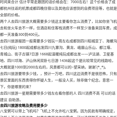
时间来合计 估计平常走跟团的话价格会在：7000左右！这个价格含了成
都杭州往返的机票成都四晚住宿以及其他应该想到的自费项目等，也就是
全部的价格。
两个人去四川旅游大概需要多少钱这主要看你怎么消费了，比如你坐飞机
去和坐火车去不一样，住酒店和住客栈消费不一样至少准备来回车费，成
都一天准备300到400元。
去四川旅游报团一般需要多少钱玩一周左右成都到四川稻城亚丁、海螺沟
七日(纯玩) 1800起成都出发四川九寨沟、黄龙、峨眉山乐山、都江堰、
青城山、街子古镇7日游 1668起温暖纯玩成都出发——泸沽湖、卫星基
地、四川邛海、泸山休闲双卧七日游 1436起这个是比较常见的线路哈，
大概就是1000到2000左右的，风景都可以的~望采纳，谢谢`(*_*)。
去四川旅游要带多少钱，，预计一万吧，四川这边消费不是很恐怖，只有
景区里面的东西贵得你怀疑人生，一般没人买，除非做个纪念，意思一
下，你是哪里的来？
去四川旅游一星期需要带多少钱左右看你那的人 四川消费不高 可以的话
建议 自助游。
去四川旅游攻略及费用要多少
八宝粥可以带上飞机吗？飞机上不允许吃八宝粥。因为民航有明确规定，