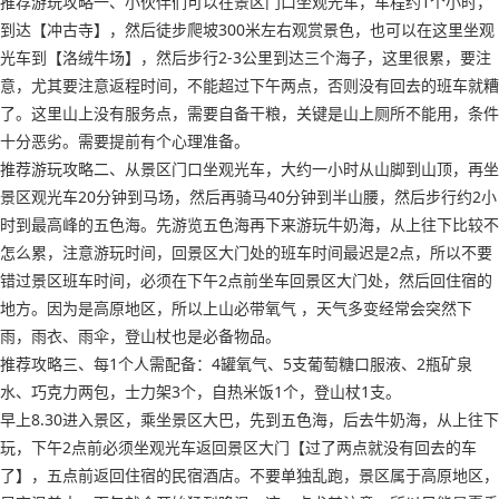
推荐游玩攻略一、小伙伴们可以在景区门口坐观光车，车程约1个小时，
到达【冲古寺】，然后徒步爬坡300米左右观赏景色，也可以在这里坐观
光车到【洛绒牛场】，然后步行2-3公里到达三个海子，这里很累，要注
意，尤其要注意返程时间，不能超过下午两点，否则没有回去的班车就糟
了。这里山上没有服务点，需要自备干粮，关键是山上厕所不能用，条件
十分恶劣。需要提前有个心理准备。
推荐游玩攻略二、从景区门口坐观光车，大约一小时从山脚到山顶，再坐
景区观光车20分钟到马场，然后再骑马40分钟到半山腰，然后步行约2小
时到最高峰的五色海。先游览五色海再下来游玩牛奶海，从上往下比较不
怎么累，注意游玩时间，回景区大门处的班车时间最迟是2点，所以不要
错过景区班车时间，必须在下午2点前坐车回景区大门处，然后回住宿的
地方。因为是高原地区，所以上山必带氧气 ，天气多变经常会突然下
雨，雨衣、雨伞，登山杖也是必备物品。
推荐攻略三、每1个人需配备：4罐氧气、5支葡萄糖口服液、2瓶矿泉
水、巧克力两包，士力架3个，自热米饭1个，登山杖1支。
早上8.30进入景区，乘坐景区大巴，先到五色海，后去牛奶海，从上往下
玩，下午2点前必须坐观光车返回景区大门【过了两点就没有回去的车
了】，五点前返回住宿的民宿酒店。不要单独乱跑，景区属于高原地区，