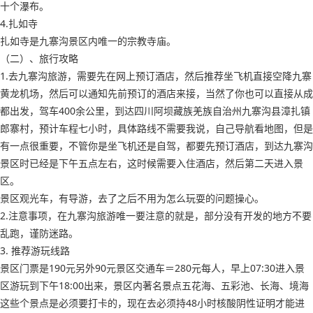
十个瀑布。
4.扎如寺
扎如寺是九寨沟景区内唯一的宗教寺庙。
（二）、旅行攻略
1.去九寨沟旅游，需要先在网上预订酒店，然后推荐坐飞机直接空降九寨
黄龙机场，然后可以通知先前预订的酒店来接，当然了你也可以直接从成
都出发，驾车400余公里，到达四川阿坝藏族羌族自治州九寨沟县漳扎镇
郎寨村，预计车程七小时，具体路线不需要我说，自己导航看地图，但是
有一点很重要，不管你是坐飞机还是自驾，都要先预订酒店，到达九寨沟
景区时已经是下午五点左右，这时候需要入住酒店，然后第二天进入景
区。
景区观光车，有导游，去了之后不用为怎么玩耍的问题操心。
2.注意事项，在九寨沟旅游唯一要注意的就是，部分没有开发的地方不要
乱跑，谨防迷路。
3. 推荐游玩线路
景区门票是190元另外90元景区交通车＝280元每人，早上07:30进入景
区游玩到下午18:00出来，景区内著名景点五花海、五彩池、长海、境海
这些个景点是必须要打卡的，现在去必须持48小时核酸阴性证明才能进