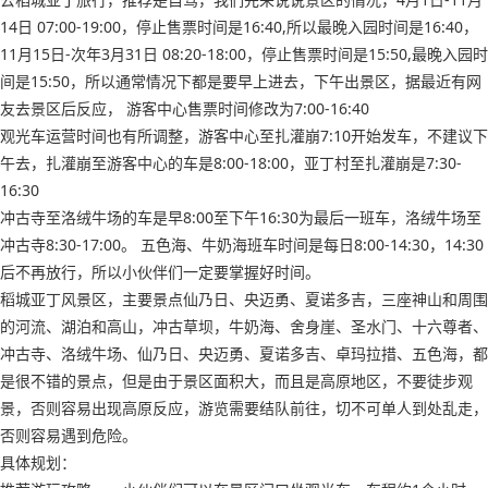
14日 07:00-19:00，停止售票时间是16:40,所以最晚入园时间是16:40，
11月15日-次年3月31日 08:20-18:00，停止售票时间是15:50,最晚入园时
间是15:50，所以通常情况下都是要早上进去，下午出景区，据最近有网
友去景区后反应， 游客中心售票时间修改为7:00-16:40
观光车运营时间也有所调整，游客中心至扎灌崩7:10开始发车，不建议下
午去，扎灌崩至游客中心的车是8:00-18:00，亚丁村至扎灌崩是7:30-
16:30
冲古寺至洛绒牛场的车是早8:00至下午16:30为最后一班车，洛绒牛场至
冲古寺8:30-17:00。 五色海、牛奶海班车时间是每日8:00-14:30，14:30
后不再放行，所以小伙伴们一定要掌握好时间。
稻城亚丁风景区，主要景点仙乃日、央迈勇、夏诺多吉，三座神山和周围
的河流、湖泊和高山，冲古草坝，牛奶海、舍身崖、圣水门、十六尊者、
冲古寺、洛绒牛场、仙乃日、央迈勇、夏诺多吉、卓玛拉措、五色海，都
是很不错的景点，但是由于景区面积大，而且是高原地区，不要徒步观
景，否则容易出现高原反应，游览需要结队前往，切不可单人到处乱走，
否则容易遇到危险。
具体规划：