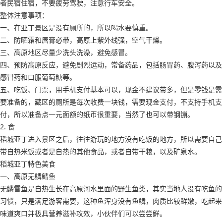
者民宿住宿，不要疲劳驾驶，注意行车安全。
整体注意事项：
一、在亚丁景区是没有厕所的，所以喝水要慎重。
二、防晒霜和唇膏必带，高原上紫外线强，空气干燥。
三、高原地区尽量少洗头洗澡，避免感冒。
四、预防高原反应，避免剧烈运动，常备药品，包括肠胃药、腹泻药以及
感冒药和口服葡萄糖等。
五、吃饭、门票，用手机支付基本可以，现金不建议带多，但是零钱是需
要准备的，藏区的厕所是每次收费一块钱，需要现金支付，不支持手机支
付，所以准备点一元面额的纸币很重要，当然了也可以带钢镚。
2. 食
稻城亚丁进入景区之后，往往游玩的地方没有吃饭的地方，所以需要自己
带自热米饭或者是自热的其他食品，或者自带干粮，以及矿泉水。
稻城亚丁特色美食
一、高原无鳞鳕鱼
无鳞雪鱼是自热生长在高原河水里面的野生鱼类，其实当地人没有吃鱼的
习惯，只是满足游客需要，这种鱼浑身没有鱼鳞，肉质比较鲜嫩，吃起来
味道爽口并极具营养滋补攻效，小伙伴们可以尝尝鲜。