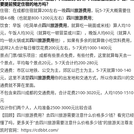
要提前预定住宿的地方吗？
住宿：在成都住宿就算200左右一晚
四川旅游费用
，玩5-7天大概需要住
宿4-6晚（也就是800-1200元左右）
四川旅游费用
；
饮食：早饭（吃简单点
四川旅游费用
，就算吃一碗面或米线）算人均10
元，午饭人均30元（就算吃一顿冒菜或川菜），晚饭人均60元（就算人
均一顿火锅或其
四川旅游费用
他），如果有多余的就算做小吃饮料费用，
这样2人合计每日餐饮花费200元左右，5-7天约1000-1400元
景点门票/娱乐项目：成都有些景点免费，有些付费，这里就算每天去一
个景点，平均每个景点20元，5-7天合计约200-280元
交通费：市区以地铁、公交为主，郊区以巴士为主，5-7天就算100-140
元，这里不清楚
四川旅游费用
你的出发地和交通方式，所以你来四川的交
通费就不算在里面。
不包含来四川成都的交通费用，合计花费2100-3020元，人均1050-1510
元
估计你们两个人，人均准备2500-3000元比较合适
【回顾】四川旅游费用？去四川旅游需要注意什么价格多少钱？看完已经
懂了吗，更多关于“去四川旅游需要注意什么价格多少钱”的旅游关注尊龙
凯时官网：https://cdbbt.com/