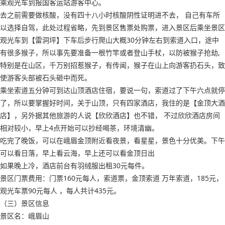
乘观光车到报国客运站游客中心。
去之前需要做核酸，没有四十八小时核酸阴性证明进不去， 自己有车所
以选择自驾，此处过程省略，先到景区售票处购票，进入景区后乘坐景区
观光车到【雷洞坪】下车后步行爬山大概30分钟左右到索道入口，途中
有很多猴子，所以事先要准备一根竹竿或者登山手杖，以防被猴子抢劫,
特别是在山区，千万别招惹猴子，有传闻，猴子在山上向游客扔石头，致
使游客头部被石头砸中而死。
乘坐索道五分钟可到达山顶酒店住宿，要说一句，索道过了下午六点就停
了，所以要掌握好时间，关于山顶，只有四家酒店，我住的是【金顶大酒
店】，另外据其他旅游的人说【欣欣酒店】也不错， 不过欣欣酒店房间
相对较小，早上4点开始可以抄经喝茶，环境清幽。
吃完了晚饭，可以在峨眉金顶附近看夜景，看星星，景色十分优美。下午
可以看日落，早上看云海，早上还可以看金顶日出
如果晚上冷，酒店前台有羽绒服出租30元每件。
景区门票费用：门票160元每人，索道票，金顶索道 万年索道，185元，
观光车票90元每人 ，每人共计435元。
（三）景区信息
景区名：峨眉山