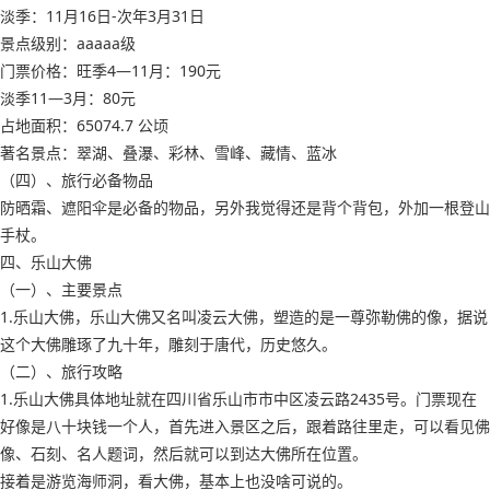
淡季：11月16日-次年3月31日
景点级别：aaaaa级
门票价格：旺季4—11月：190元
淡季11—3月：80元
占地面积：65074.7 公顷
著名景点：翠湖、叠瀑、彩林、雪峰、藏情、蓝冰
（四）、旅行必备物品
防晒霜、遮阳伞是必备的物品，另外我觉得还是背个背包，外加一根登山
手杖。
四、乐山大佛
（一）、主要景点
1.乐山大佛，乐山大佛又名叫凌云大佛，塑造的是一尊弥勒佛的像，据说
这个大佛雕琢了九十年，雕刻于唐代，历史悠久。
（二）、旅行攻略
1.乐山大佛具体地址就在四川省乐山市市中区凌云路2435号。门票现在
好像是八十块钱一个人，首先进入景区之后，跟着路往里走，可以看见佛
像、石刻、名人题词，然后就可以到达大佛所在位置。
接着是游览海师洞，看大佛，基本上也没啥可说的。