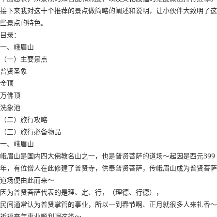
接下来我对这十个推荐的景点做简略的阐述和说明，让小伙伴大致明了这
些景点的特色。
目录：
一、峨眉山
（一）主要景点
普贤圣象
金顶
万佛顶
洗象池
（二）旅行攻略
（三）旅行必备物品
一、峨眉山
峨眉山是国内四大佛教名山之一，也是普贤菩萨的道场～起因是西元399
年，有位僧人在此修建了普贤寺，供奉普贤菩萨，传峨眉山成为普贤菩萨
道场便由此而来～
因为普贤菩萨代表的是理、定、行，（理德、行德），
民间通常认为普贤掌管的事业，所以一到春节啊、正月就很多人来礼香～
祈福来年事业顺利啊这类～