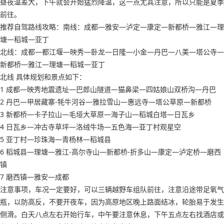
昼夜温差大，下午就会开始猛烈降温，这一点尤其注意，所以只能是夏季
前往。
推荐自驾路线攻略：南线：成都—雅安—泸定—康定—新都桥—雅江—理
塘—稻城—亚丁
北线：成都—都江堰—映秀—卧龙—日隆—小金—丹巴—八美—塔公寺—
新都桥—雅江—理塘—稻城—亚丁
北线 具体规划和景点如下：
1 成都—映秀地震遗址—巴郎山隧道—猫鼻梁—四姑娘山双桥沟—丹巴
2 丹巴—甲居藏寨-牦牛河谷—雅拉雪山—惠远寺—塔公草原—新都桥
3 新都桥—卡子拉山—毛垭大草原—海子山—稻城白塔—日瓦乡
4 日瓦乡—冲古寺草坪—洛绒牛场—五色海—亚丁村观星空
5 亚丁村—珍珠海—青杨林—稻城县
6 稻城县—理塘—雅江-高尔寺山—新都桥-折多山—康定—泸定桥—磨西
镇
7 磨西镇—雅安—成都
注意事项，车况一定要好，可以三辆越野车组队前往，注意沿途带足氧气
瓶，以防高反，不要开夜车，因为高原地区晚上路面结冰，轮胎易于发生
侧滑。白天八点左右开始行车，中午要注意休息，下午五点左右找酒店或