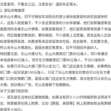
注意事项，不要去江边，注意安全！谨防失足落水。
2. 游玩攻略推荐
去乐山大佛玩，切不可相信车站附近的道士装扮或者是和尚尼姑装扮的
人，这些人就是骗子，不少去这里旅游的小伙伴被骗，他们会欺骗游客说
是能领你去看乐山大佛等，如果游客相信了，他们就把游客带到某个寺庙
内，然后借着宗教敛财，要你捐钱，不少游客上当受骗，而且这些人还会
给游客推荐饭馆，如果游客进这些饭馆去吃饭，就会被宰，尤其要注意，
所以去乐山大佛游玩，直接去景区售票处，切不可相信外面的人。
特别要注意，乐山大佛分为，乐山大佛景区门票80元每人，四川和重庆
本地游客40元每人。另外东方佛都景区门票80元每人，不分川渝和外
省，如果只买乐山大佛门票可以走北门，南门这边是东方佛都，如果两处
的门票一起买就是160元每人，只买了乐山大佛景区的票也可以在东方佛
都门口购买佛都门票，直接从南门这边去东方佛都，穿过地宫可以去乐山
大佛，到达佛头广场，可以走楼梯下到佛脚处。
关于交通行程安排：
一、首先是在当地社区要做核酸，如果没有四十八小时核酸阴性证明进不
去，购票推荐在网上购票，比如【携程、美团等】网上购票和柜台购票都
是成年人80元。