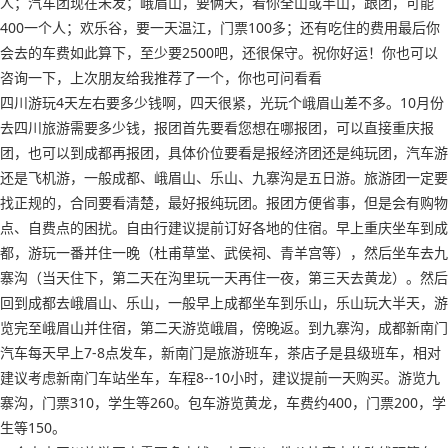
人；汽车团现在未发；峨眉山，要俩天，看你全山或半山，跟团，可能
400一个人；欢乐谷，要一天温江，门票100多；还有吃住的费用最后你
会去的车费如此算下，至少要2500吧，还很保守。祝你好运！你也可以
咨询一下，上次朋友给我推荐了一个，你也可问看看
四川游玩4天左右要多少钱啊，四天很紧，光玩个峨眉山差不多。10月份
去四川旅游需要多少钱，报团首先要看您想在哪报团，可以直接重庆报
团，也可以到成都再报团，具体价位要看是报经济团还是纯玩团，汽车游
还是飞机游，一般成都、峨眉山、乐山、九寨沟是五日游。旅游团一定要
找正规的，合同要看清楚，最好报纯玩团。报团方便省事，但是会有购物
点、自费点的困扰。自由行建议提前订好各地的住宿。早上重庆坐车到成
都，游玩一番并住一晚（杜甫草堂、武侯祠、青羊宫等），然后坐车去九
寨沟（当天住下，第二天在沟里玩一天再住一夜，第三天去黄龙）。然后
回到成都去峨眉山、乐山，一般早上成都坐车到乐山，乐山玩大半天，游
览完至峨眉山并住宿，第二天游览峨眉，傍晚返。到九寨沟，成都新南门
汽车每天早上7-8点发车，新南门是旅游班车，茶店子是县级班车，相对
建议考虑新南门车站坐车，车程8--10小时，建议提前一天购买。游览九
寨沟，门票310，学生等260。包车游览黄龙，车费约400，门票200，学
生等150。