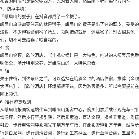
礼香的时候也是讲究朝四方，先对着大殿，然后顺时针向每个方向～
3、防猴事项：
『峨眉山的猴子』在抖音都成了一个梗了。
峨眉山旅游需要注意的就是猴子，峨眉山的猴子是出了名的顽皮，妥妥的
泼猴，不少游客遭到猴子抢劫，预防措施就是，远离猴子，别去招惹他
们，切不可去给猴子喂食啥的。
4. 食
峨眉山金顶，欣欣酒店，【土鸡火锅】是一大特色，吃过的人都表示色香
味俱全，汤汁特别营养，是峨眉山的一大特色菜肴。
5. 宿
关于住宿，到达景区之后，可以选择在峨眉金顶的酒店住宿，推荐【金顶
大酒店】、【欣欣酒店】环境都很不错，因为游客很多，所以需要提前在
网上预订。
6. 推荐游览规划
从峨眉山报国客运站坐车到峨眉山游客中心，购买门票后乘坐观光车--到
雷洞坪，然后步行至接引殿，然后乘索道，直达金顶，接着乘索道，到接
引殿，步行至雷洞坪乘观光车到万年车场，在此乘索道到万年寺，然后步
行到白龙洞，步行到清音阁，步行到生态猴区，步行至清音阁，五显岗，