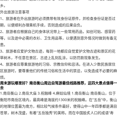
乡。
外出旅游注意事项
1、旅游者在外出旅游时必须携带有效身份证原件，并检查身份证是否过
期，以便顺利办理乘机手续，否则造成的后果自负。
2、旅游者应根据自己的身体状况带上一些常用药品，如创可贴、感冒药
等，以及途中必需的衣衫、卫生用品等，以便遇到意外情况时做到有备无
患。
3、旅游者应爱护文物古迹，每到一地都应自觉爱护文物古迹和景区的花
草树木，不任意在景区、古迹上乱刻乱涂，以防罚款现象发生。
4、旅游者应尊重旅游地的习俗、宗教信仰和忌讳。在进入少数民族居住
区旅游时，要尊重他们的传统习俗和生活中的禁忌，以免造成不必要的麻
烦。
周末游玩哪里好？南岳衡山周边自驾游最佳线路推荐，这四大景点值得一
去
1.南岳衡山 2.南岳大庙 3.祝融峰 4.麻姑仙境 1.南岳衡山 南岳衡山，位于
衡阳市南岳区境内，最高峰是海拔约1300米的祝融峰。在“五岳”中，衡山
的地理位置最为南方，相比较气候条件最好，使得山中一年四季都是满目
苍翠，树木茂盛，有着“五岳独秀”的美称。而在中国脍炙人口的成语“寿