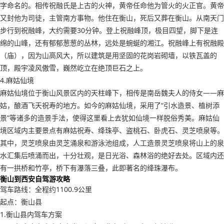
字命名的。相传祝融氏是上古的火神，黄帝任命他为管火的火正官。黄帝
又封他为司徒，主管南方事物。他住在衡山，死后又葬在衡山。从南天门
步行到祝融峰，大约需要30分钟。登上祝融峰顶，极目四望，脚下是连
绵的山峰，还有郁郁葱葱的丛林，远处是蜿蜒的湘江。祝融峰上有祝融殿
（庙），因为山高风大，所以建筑是用坚固的花岗岩砌墙，以铁瓦盖的
顶，殿宇凌风傲雪，巍然屹立在绝顶巨石之上。
4.麻姑仙境
麻姑仙境位于衡山风景区内的天柱峰下，相传是南岳魏夫人的侍女——麻
姑，酿酒飞天祝寿的地方。如今的麻姑仙境，采用了“引水造景、植树添
景”等诸多的造景手法，使得这里看上去犹如仙境一样脱俗秀美。麻姑仙
境区域内主要景点有麻姑祝寿、绛珠亭、盗桃石、卧虎石、灵芝喷泉等。
其中，灵芝喷泉由灵芝涌泉和游泳池组成，人工造景灵芝喷泉将山上的泉
水汇集后喷涌而出，十分壮观，是日光浴、森林浴的绝好去处。区域内还
有一拱桥和竹亭，桥下有瀑落三叠，此即著名的绛珠瀑布。
衡山到西安自驾游攻略
驾车路线：全程约1100.9公里
起点：衡山县
1.衡山县内驾车方案