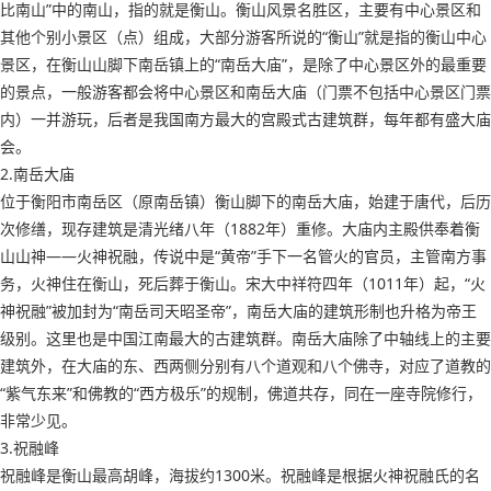
比南山”中的南山，指的就是衡山。衡山风景名胜区，主要有中心景区和
其他个别小景区（点）组成，大部分游客所说的“衡山”就是指的衡山中心
景区，在衡山山脚下南岳镇上的“南岳大庙”，是除了中心景区外的最重要
的景点，一般游客都会将中心景区和南岳大庙（门票不包括中心景区门票
内）一并游玩，后者是我国南方最大的宫殿式古建筑群，每年都有盛大庙
会。
2.南岳大庙
位于衡阳市南岳区（原南岳镇）衡山脚下的南岳大庙，始建于唐代，后历
次修缮，现存建筑是清光绪八年（1882年）重修。大庙内主殿供奉着衡
山山神——火神祝融，传说中是“黄帝”手下一名管火的官员，主管南方事
务，火神住在衡山，死后葬于衡山。宋大中祥符四年（1011年）起，“火
神祝融”被加封为“南岳司天昭圣帝”，南岳大庙的建筑形制也升格为帝王
级别。这里也是中国江南最大的古建筑群。南岳大庙除了中轴线上的主要
建筑外，在大庙的东、西两侧分别有八个道观和八个佛寺，对应了道教的
“紫气东来”和佛教的“西方极乐”的规制，佛道共存，同在一座寺院修行，
非常少见。
3.祝融峰
祝融峰是衡山最高胡峰，海拔约1300米。祝融峰是根据火神祝融氏的名