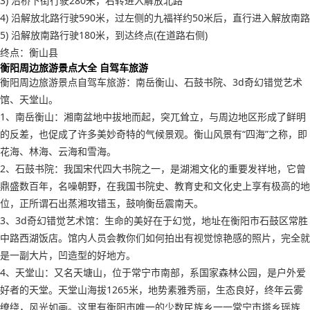
3) 沿桥下街行驶280米，右转进入解放北路
4) 沿解放北路行驶590米，过左侧的九福祥约50米后，直行进入解放南路
5) 沿解放南路行驶180米，到达终点(在道路右侧)
终点：衡山县
衡阳周边旅游景点大全 自驾车旅游
衡阳周边旅游景点自驾车旅游：南岳衡山、石鼓书院、3d奇幻错觉艺术
馆、天堂山。
1、南岳衡山：湘南盆地中拔地而起，突兀耸立，与周边地区形成了鲜明
的反差，也促成了许多美妙奇特的气候景观。衡山风景有“四海”之称，即
花海、林海、云海和雪海。
2、石鼓书院：我国宋代四大书院之一，是湖湘文化的重要发祥地，它曾
鼎盛数百年，名噪朝野，在我国书院史、教育史和文化史上享有极高的地
位，正所谓石出蒸湘攻错玉，鼓响衡岳震南天。
3、3d奇幻错觉艺术馆：生命的美好在于幻觉，地址在衡阳市石鼓区常胜
中路西湖饭店。馆内人员会教你们如何拍出有视觉惊艳感的照片，完全就
是一副大片，凹造型的好地方。
4、天堂山：又名天塘山，位于常宁市南部，系国家森林公园，是户外爱
好者的天堂。天堂山海拔1265米，地势素雅秀丽，生态良好，终年云雾
缭绕，风光如画。这里有衡阳市唯一的少数民族乡一一常宁市塔乡瑶族