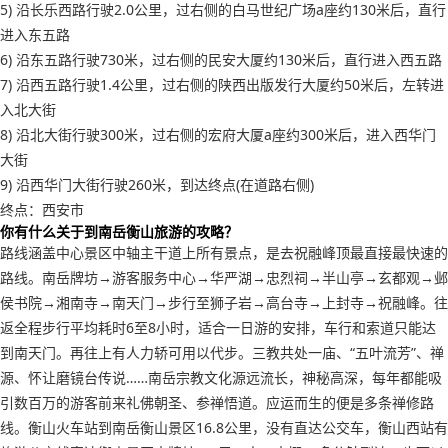
5) 沿长乐西路行驶2.0公里，过右侧的白马世纪广场a座约130米后，直行
进入东五路
6) 沿东五路行驶730米，过右侧的民安大厦约130米后，直行进入西五路
7) 沿西五路行驶1.4公里，过右侧的陕西出版发行大厦约50米后，左转进
入北大街
8) 沿北大街行驶300米，过右侧的宏府大厦a座约300米后，进入西华门
大街
9) 沿西华门大街行驶260米，到达终点(在道路右侧)
终点：西安市
你有什么关于到南岳衡山旅游的攻略？
路线涵盖中心景区中轴主干道上所有景点，是去祝融峰顶最直接最快速的
路线。南岳牌坊→游客服务中心→华严湖→忠烈祠→半山亭→玄都观→邺
侯书院→湘南寺→南天门→步行至狮子岩→高台寺→上封寺→祝融峰。往
返全程步行平均耗时6至8小时，适合一日游的安排，车行和索道只能达
到南天门。再往上有人力轿可用以代步。三教共处一庙、“五叶流芳”、禅
源、怀让磨镜台传说……南岳宗教文化源远流长，神秘高深，每年都能吸
引数百万的游客前来礼佛朝圣、参禅悟道。应运而生的便是多条禅修路
线。衡山火车站到南岳衡山景区16.8公里，没有直达公交车，衡山西站有