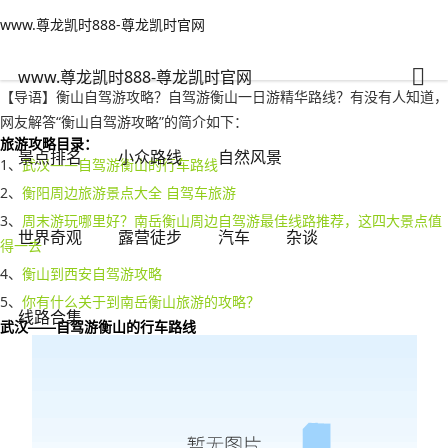
www.尊龙凯时888-尊龙凯时官网
自然风景
文章正文
www.尊龙凯时888-尊龙凯时官网
衡山自驾游攻略？自驾游衡山一日游精华路线-www.尊龙凯时888
旅游无对错
2023年03月20日 21:30
254
0
www.尊龙凯时888-尊龙凯时官网
【导语】衡山自驾游攻略？自驾游衡山一日游精华路线？有没有人知道，
网友解答“衡山自驾游攻略”的简介如下：
旅游攻略目录：
景点排名
小众路线
自然风景
1、
武汉——自驾游衡山的行车路线
2、
衡阳周边旅游景点大全 自驾车旅游
3、
周末游玩哪里好？南岳衡山周边自驾游最佳线路推荐，这四大景点值
世界奇观
露营徒步
汽车
杂谈
得一去
4、
衡山到西安自驾游攻略
5、
你有什么关于到南岳衡山旅游的攻略？
线路合集
武汉——自驾游衡山的行车路线