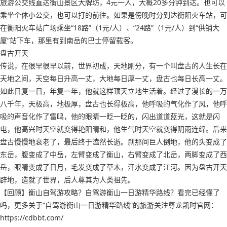
旅游公交线直达衡山景区大牌坊，4元一人，大概20多分钟到达。也可以
乘坐个体小公交，也可以打的前往。如果是傍晚时分到达衡阳火车站，可
在衡阳火车站广场乘坐“18路”（1元/人）、“24路”（1元/人）到“供销大
厦”站下车，那里有到南岳的巴士停留载客。
盘古开天
传说，在很早很早以前，世界初成，天地刚分，有一个叫盘古的人生长在
天地之间，天空每日升高一丈，大地每日厚一丈，盘古也每日长高一丈。
如此日复一日，年复一年，他就这样顶天立地生活着。经过了漫长的一万
八千年，天极高，地极厚，盘古也长得极高，他呼吸的气化作了风，他呼
吸的声音化作了雷鸣，他的眼睛一眨一眨的，闪出道道蓝光，这就是闪
电，他高兴时天空就变得艳阳晴和，他生气时天空就变得阴雨连绵。后来
盘古慢慢地衰老了，最后终于溘然长逝。刹那间巨人倒地，他的头变成了
东岳，腹变成了中岳，左臂变成了衡山，右臂变成了北岳，两脚变成了西
岳，眼睛变成了日月，毛发变成了草木，汗水变成了江河。因为盘古开天
辟地，造就了世界，后人尊其为人类祖先。
【回顾】衡山自驾游攻略？自驾游衡山一日游精华路线？看完已经懂了
吗，更多关于“自驾游衡山一日游精华路线”的旅游关注尊龙凯时官网：
https://cdbbt.com/