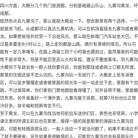
四川方面，大概分几个热门旅游圈，分别是峨眉山乐山、九寨沟黄龙、环
成都。
既然你点名九寨沟了，那么我就大概说一下。想去那里有两个选择，一个
就是坐飞机，从成都可以直达九黄机场，可以在机场直接去九寨沟或者黄
龙。如果想省钱并欣赏一下沿途风光，那么就在新南门汽车站坐大巴。不
过基本要走8小时以上，路上走的都是山路，偶尔有滑坡的情况，所以可
能有一定几率堵车，在路上滞留三四个小时我也遇到过，虽然事故的可能
性不是非常大，但是不能忍受这么久的车程，建议不要座客车。到九寨沟
大概你下车就会有一群人找你要住店，你是到那找或者网上订都无所谓，
那里的住宿还是不怎么坑的。九寨沟玩一天就行了，大概走上坐车进景
区，可以徒步慢慢走或者做里面的观光车一站一站走往下走，里面有个岔
路，不过很简单，你们拿到门票地图就看得懂了。另外自带干粮，里面餐
饮死贵。另外准备好一个薄外套，九寨沟属于高原，就算7月份也比正常
冷好多，穿半袖和短裤肯定不行。
至于黄龙，可以在九寨沟找当地司机包车送你们区，景色也非常高，小学
课文里的所谓五彩石也在那里，值得一提的就是那里的海拔比九寨沟还
高，可能有轻微高原反应，一般人适应一下就没问题了，如果不幸适应不
了就不要硬来。另外如果是很敏感的人，可能到九寨沟也会有高原反应