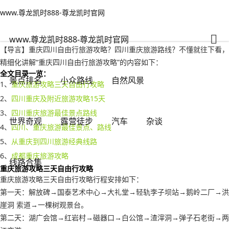
www.尊龙凯时888-尊龙凯时官网
小众路线
文章正文
www.尊龙凯时888-尊龙凯时官网
重庆四川自由行旅游攻略？四川重庆旅游路线-www.尊龙凯时888
纵横万里
2022年10月11日 14:48
236
0
www.尊龙凯时888-尊龙凯时官网
【导言】重庆四川自由行旅游攻略？四川重庆旅游路线？不懂就往下看，
精细化讲解“重庆四川自由行旅游攻略”的内容如下：
全文目录一览：
景点排名
小众路线
自然风景
1、
重庆旅游攻略三天自由行攻略
2、
四川重庆及附近旅游攻略15天
3、
四川重庆旅游最佳景点路线
世界奇观
露营徒步
汽车
杂谈
4、
四川、重庆旅游最佳景点、路线
5、
从重庆到四川旅游经典线路
6、
成都重庆旅游攻略
线路合集
重庆旅游攻略三天自由行攻略
重庆旅游攻略三天自由行攻略行程安排如下：
第一天：解放碑→国泰艺术中心→大礼堂→轻轨李子坝站→鹅岭二厂→洪
崖洞 索道→一棵树观景台。
第二天：湖广会馆→红岩村→磁器口→白公馆→渣滓洞→弹子石老街→两