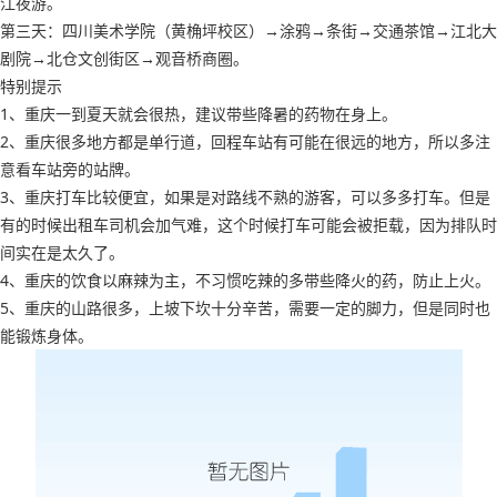
江夜游。
第三天：四川美术学院（黄桷坪校区）→涂鸦→条街→交通茶馆→江北大
剧院→北仓文创街区→观音桥商圈。
特别提示
1、重庆一到夏天就会很热，建议带些降暑的药物在身上。
2、重庆很多地方都是单行道，回程车站有可能在很远的地方，所以多注
意看车站旁的站牌。
3、重庆打车比较便宜，如果是对路线不熟的游客，可以多多打车。但是
有的时候出租车司机会加气难，这个时候打车可能会被拒载，因为排队时
间实在是太久了。
4、重庆的饮食以麻辣为主，不习惯吃辣的多带些降火的药，防止上火。
5、重庆的山路很多，上坡下坎十分辛苦，需要一定的脚力，但是同时也
能锻炼身体。