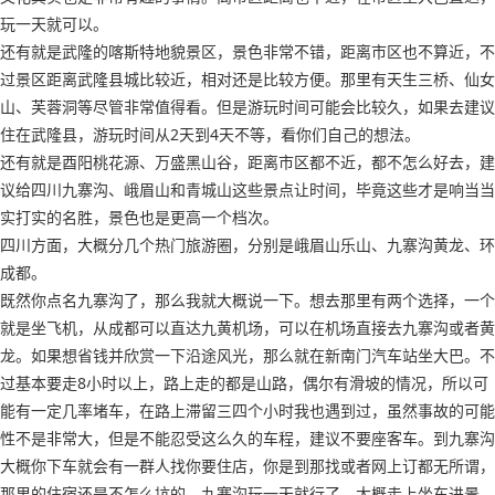
玩一天就可以。
还有就是武隆的喀斯特地貌景区，景色非常不错，距离市区也不算近，不
过景区距离武隆县城比较近，相对还是比较方便。那里有天生三桥、仙女
山、芙蓉洞等尽管非常值得看。但是游玩时间可能会比较久，如果去建议
住在武隆县，游玩时间从2天到4天不等，看你们自己的想法。
还有就是酉阳桃花源、万盛黑山谷，距离市区都不近，都不怎么好去，建
议给四川九寨沟、峨眉山和青城山这些景点让时间，毕竟这些才是响当当
实打实的名胜，景色也是更高一个档次。
四川方面，大概分几个热门旅游圈，分别是峨眉山乐山、九寨沟黄龙、环
成都。
既然你点名九寨沟了，那么我就大概说一下。想去那里有两个选择，一个
就是坐飞机，从成都可以直达九黄机场，可以在机场直接去九寨沟或者黄
龙。如果想省钱并欣赏一下沿途风光，那么就在新南门汽车站坐大巴。不
过基本要走8小时以上，路上走的都是山路，偶尔有滑坡的情况，所以可
能有一定几率堵车，在路上滞留三四个小时我也遇到过，虽然事故的可能
性不是非常大，但是不能忍受这么久的车程，建议不要座客车。到九寨沟
大概你下车就会有一群人找你要住店，你是到那找或者网上订都无所谓，
那里的住宿还是不怎么坑的。九寨沟玩一天就行了，大概走上坐车进景