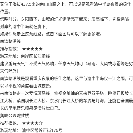
又位于海拔437.5米的南山山腰之上，可以说是观看渝中半岛夜景的极佳
位置。
傍晚时分，夕阳西下，山城的灯光逐渐亮了起来；居高临下，凭栏远眺，
对岸的渝中半岛就在脚下。
如果你想走上这条线路，点击下面图片可以了解更多哦。
南滨路沿线
推荐指数： ★★★★★
游玩地址：南岸区长江沿线
建议游玩天气：不受天气影响，任意天气均可（暴雨、大风或冰雹等恶劣
天气除外）
南滨路沿线是观看重庆夜景的极佳之地，这里与渝中半岛仅一江之隔，可
以以平视的角度看山城夜景。
来南滨路走一次爱情斑马线，仰视金灿灿的喜来登双子塔，眺望石板坡长
江大桥、菜园坝长江大桥、东水门长江大桥的车流与灯海，还能在全国最
长的旱地音乐喷泉尽情放松自己。
鹅岭公园瞰胜楼
推荐指数： ★★★★☆
游玩地址： 渝中区鹅岭正街176号