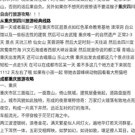
山，否则的话后果自负。另外如果你不想死的很惨请不要逗猴子
重庆四川
自由行旅游攻略
！！！
从重庆到四川旅游经典线路
第一天或者最后一天在重庆市区逛景点如红色革命教育基地 渣滓洞 白公
馆以及一些标志性的建筑 然后可以去武隆 重庆唯一的自然遗产 正常2-3
天 景点 天坑三桥 仙女山 芙蓉洞等 然后大足时刻一天往返 然后去四川宜
宾蜀南竹海 兴文石海或者西部大峡谷温泉 然后就是你说的都江堰 青城山
重庆出发两天 还可以去峨眉山 乐山大佛 重庆出发去成都这几个景点往返
轻松一点走5天 在可以在成都市区呆一天 差不多这几个地方走下来就在
1112 天左右了哦 如果有小孩一起 带她去碧峰峡动物园看看大熊猫吧
成都重庆旅游攻略
一、重庆
重庆市区三面临江，一面靠山，倚山筑城，建筑层叠耸起，道路盘旋而
上。城市风貌如此独特，形成的夜景堪称惊奇：万家灯火错落有致地点亮
夜空，构成一片高下井然、远近互衬的灯的海洋。
车船流光，不停穿梭于茫茫灯海之中。
两江波澄银树，浪卷金花，满天繁星似人间灯火，遍地华灯若天河群星，
上下浑然一体，五彩交相辉映，如梦如幻，如诗如歌，堪足撩人耳目，动