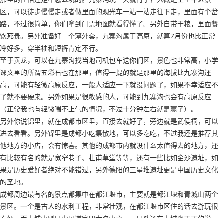
区，可以徒步慢慢走或者做里面的观光车一站一站走往下走，里面有个岔
路，不过很简单，你们拿到门票地图就看得懂了。另外自带干粮，里面餐
饮死贵。另外准备好一个薄外套，九寨沟属于高原，就算7月份也比正常
冷好多，穿半袖和短裤肯定不行。
至于黄龙，可以在九寨沟找当地司机包车送你们区，景色也非常高，小学
课文里的所谓五彩石也在那里，值得一提的就是那里的海拔比九寨沟还
高，可能有轻微高原反应，一般人适应一下就没问题了，如果不幸适应不
了就不要硬来。另外如果是很敏感的人，可能到九寨沟也会有高原反应
（正常我也有轻微喘不上气的情况，不过十分钟左右就是赢了）。
另外你说锦里，就在成都市区里，直接去就好了，旁边就是武侯祠，可以
进去看看。另外锦里是成都小吃集散地，可以多吃吃，不过我还是推荐其
他地方的小店，会有惊喜。其他的成都市内就没什么太值得去的地方，还
有比较有名的就是宽窄巷子、杜甫草堂等等，还有一些比如金沙遗址，如
果是历史爱好者绝对不能错过，另外德阳的三星堆遗址更是中国历史文化
的圣地。
成都周边最有名的景点都集中在都江堰市，主要就是都江堰和青城山两个
景区。一个是古人的水利工程，非常壮观，在都江堰市区住的话去游玩很