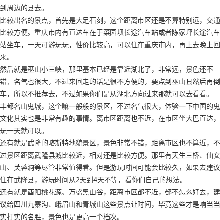
到周边的县去。
比较出名的景点，首先是大足石刻，这个距离市区还是不算特别远，交通
比较方便。重庆市内有直达车在于菜园坝长途汽车站或者陈家坪长途汽车
站坐车，一天可游玩玩，性价比较高，可以住在重庆市内，再上去晚上回
来。
然后就是巫山小三峡，那里基本已经是靠近湖北了，非常远，景色还不
错，名气也很大，不过来回走的话是很不方便的，要点到巫山县然后再倒
车，所以不推荐去，不过如果你们是从湖北方向过来那就可以去看看。
丰都名山鬼城，这个嘛一般般的景区，不过名气很大，体验一下中国的鬼
文化其实也是非常有趣的事情。离市区距离也不近，在市区坐大巴直达，
玩一天就可以。
还有就是武隆的喀斯特地貌景区，景色非常不错，距离市区也不算近，不
过景区距离武隆县城比较近，相对还是比较方便。那里有天生三桥、仙女
山、芙蓉洞等尽管非常值得看。但是游玩时间可能会比较久，如果去建议
住在武隆县，游玩时间从2天到4天不等，看你们自己的想法。
还有就是酉阳桃花源、万盛黑山谷，距离市区都不近，都不怎么好去，建
议给四川九寨沟、峨眉山和青城山这些景点让时间，毕竟这些才是响当当
实打实的名胜，景色也是更高一个档次。