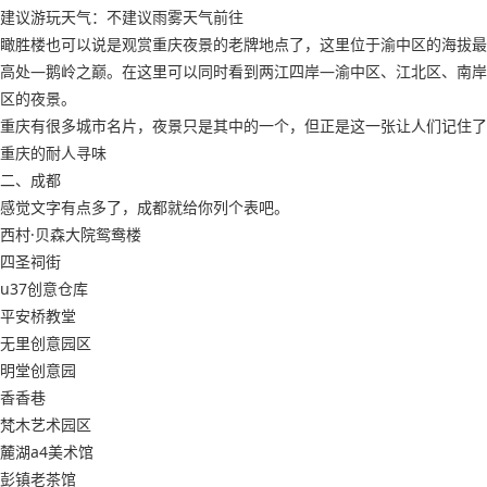
建议游玩天气：不建议雨雾天气前往
瞰胜楼也可以说是观赏重庆夜景的老牌地点了，这里位于渝中区的海拔最
高处—鹅岭之巅。在这里可以同时看到两江四岸—渝中区、江北区、南岸
区的夜景。
重庆有很多城市名片，夜景只是其中的一个，但正是这一张让人们记住了
重庆的耐人寻味
二、成都
感觉文字有点多了，成都就给你列个表吧。
西村·贝森大院鸳鸯楼
四圣祠街
u37创意仓库
平安桥教堂
无里创意园区
明堂创意园
香香巷
梵木艺术园区
麓湖a4美术馆
彭镇老茶馆