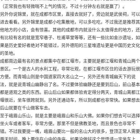
（正常我也有轻微喘不上气的情况，不过十分钟左右就是赢了）。
另外你说锦里，就在成都市区里，直接去就好了，旁边就是武侯祠，可以
进去看看。另外锦里是成都小吃集散地，可以多吃吃，不过我还是推荐其
他地方的小店，会有惊喜。其他的成都市内就没什么太值得去的地方，还
有比较有名的就是宽窄巷子、杜甫草堂等等，还有一些比如金沙遗址，如
果是历史爱好者绝对不能错过，另外德阳的三星堆遗址更是中国历史文化
的圣地。
成都周边最有名的景点都集中在都江堰市，主要就是都江堰和青城山两个
景区。一个是古人的水利工程，非常壮观，在都江堰市区住的话去游玩很
方便。而青城山则是中国道家四大名山之一，另外还有青城幽天下的说
法，就是说青城山幽静出了名。不过要体验幽静还是要到后山，前山基本
都是道观之类的东西。前山后山如果都体验肯定得分两天，青城山离都江
堰很近，坐车很跨就到。另外还通动车，所以到成都也非常快。如果想去
后山就要在千山做客车去。
至于峨眉山乐山，就是主要是峨眉山和乐山大佛。如果你们想去可以选择
坐火车或者客车，非常方便。那里不但是佛教圣地，而且景色也非常不
错。不过我要提一嘴，峨眉山要比一般的名山大的很多，登顶正常人需要
两天时间，晚上要住在山中的寺庙。如果没做好这个觉悟请一定坐车上