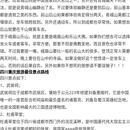
方便。而青城山则是中国道家四大名山之一，另外还有青城幽天下的说
法，就是说青城山幽静出了名。不过要体验幽静还是要到后山，前山基本
都是道观之类的东西。前山后山如果都体验肯定得分两天，青城山离都江
堰很近，坐车很跨就到。另外还通动车，所以到成都也非常快。如果想去
后山就要在千山做客车去。
至于峨眉山乐山，就是主要是峨眉山和乐山大佛。如果你们想去可以选择
坐火车或者客车，非常方便。那里不但是佛教圣地，而且景色也非常不
错。不过我要提一嘴，峨眉山要比一般的名山大的很多，登顶正常人需要
两天时间，晚上要住在山中的寺庙。如果没做好这个觉悟请一定坐车上
山，否则的话后果自负。另外如果你不想死的很惨请不要逗猴子！！！
四川重庆旅游最佳景点路线
四川景点如下：
1、武侯祠；
武侯祠位于成都市武侯区，肇始于公元223年修建刘备惠陵时，它是中国
唯一的一座君臣合祀祠庙和最负盛名的诸葛亮、刘备及蜀汉英雄纪念地，
也是全国影响最大的三国遗迹博物馆。
2、杜甫草堂；
杜甫草堂位于四川省成都市西门外的浣花溪畔，是中国唐代伟大现实主义
诗人杜甫流寓成都时的故居，是国家aaaa级旅游景区。