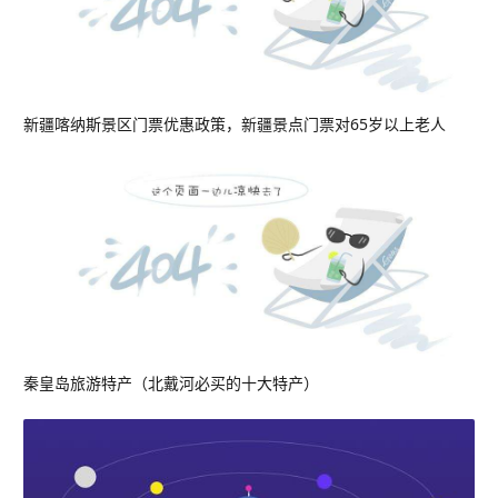
新疆喀纳斯景区门票优惠政策，新疆景点门票对65岁以上老人
秦皇岛旅游特产（北戴河必买的十大特产）