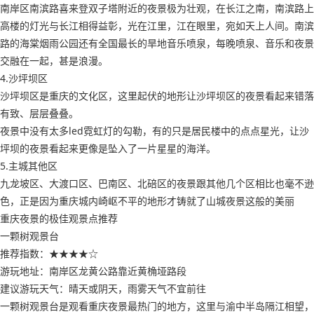
南岸区南滨路喜来登双子塔附近的夜景极为壮观，在长江之南，南滨路上
高楼的灯光与长江相得益彰，光在江里，江在眼里，宛如天上人间。南滨
路的海棠烟雨公园还有全国最长的旱地音乐喷泉，每晚喷泉、音乐和夜景
交融在一起，甚是浪漫。
4.沙坪坝区
沙坪坝区是重庆的文化区，这里起伏的地形让沙坪坝区的夜景看起来错落
有致、层层叠叠。
夜景中没有太多led霓虹灯的勾勒，有的只是居民楼中的点点星光，让沙
坪坝的夜景看起来更像是坠入了一片星星的海洋。
5.主城其他区
九龙坡区、大渡口区、巴南区、北碚区的夜景跟其他几个区相比也毫不逊
色，正是因为重庆城内崎岖不平的地形才铸就了山城夜景这般的美丽
重庆夜景的极佳观景点推荐
一颗树观景台
推荐指数：★★★★☆
游玩地址：南岸区龙黄公路靠近黄桷垭路段
建议游玩天气：晴天或阴天，雨雾天气不宜前往
一颗树观景台是观看重庆夜景最热门的地方，这里与渝中半岛隔江相望，