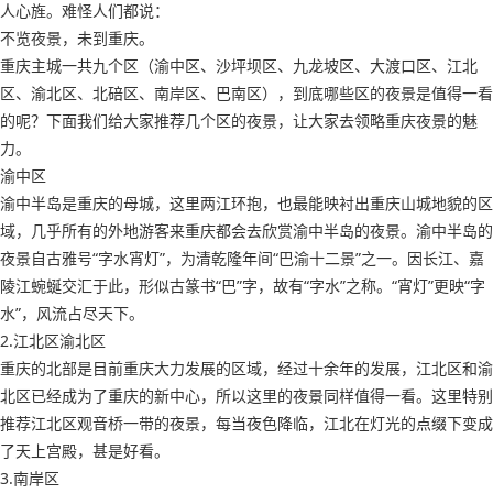
人心旌。难怪人们都说：
不览夜景，未到重庆。
重庆主城一共九个区（渝中区、沙坪坝区、九龙坡区、大渡口区、江北
区、渝北区、北碚区、南岸区、巴南区），到底哪些区的夜景是值得一看
的呢？下面我们给大家推荐几个区的夜景，让大家去领略重庆夜景的魅
力。
渝中区
渝中半岛是重庆的母城，这里两江环抱，也最能映衬出重庆山城地貌的区
域，几乎所有的外地游客来重庆都会去欣赏渝中半岛的夜景。渝中半岛的
夜景自古雅号“字水宵灯”，为清乾隆年间“巴渝十二景”之一。因长江、嘉
陵江蜿蜒交汇于此，形似古篆书“巴”字，故有“字水”之称。“宵灯”更映“字
水”，风流占尽天下。
2.江北区渝北区
重庆的北部是目前重庆大力发展的区域，经过十余年的发展，江北区和渝
北区已经成为了重庆的新中心，所以这里的夜景同样值得一看。这里特别
推荐江北区观音桥一带的夜景，每当夜色降临，江北在灯光的点缀下变成
了天上宫殿，甚是好看。
3.南岸区