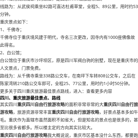
线路为：从武侯祠乘坐82路可直达杜甫草堂，全程5、89公里，用时约53
分钟。
重庆景点如下：
1、千佛寺；
千佛寺位于重庆境风建于明代，寺名三次更改，因寺内有1000座佛像故
此得名。
2、白公馆；
白公馆位于重庆市沙坪坝区，原是四川军阀白驹的别墅，现在是重庆市的
人文景点，门票免费。
路线为：从千佛寺乘坐338路公交车，在南坪下车转808公交车，之后在
陈家湾转210路公交车即可，全程25、77公里，用时约1小时50分钟。
更多关于四川重庆旅游最佳景点路线，进入：查看更多内容
四川、重庆旅游最佳景点、路线
其实四川
重庆四川自由行旅游攻略
的面积非常非常的大
重庆四川自由行旅
游攻略
，旅游资源非常丰富
重庆四川自由行旅游攻略
，好景点基本多如牛
毛。重庆作为直辖市虽然面积不如省大，但是知名的景点也是很多的，甚
至比很多省都多。所以楼主定的方向其实比较大。
重庆四川自由行旅游攻略
我大概说说，重庆市区基本没什么东西，都要跑