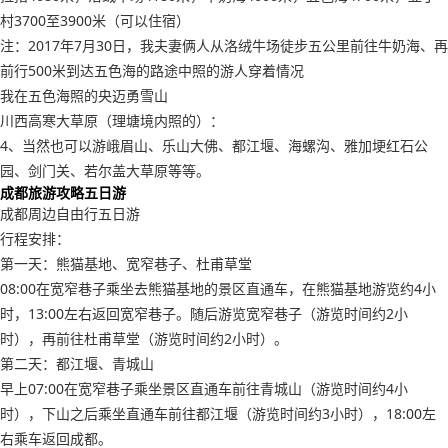
村3700至3900米（可以住宿）
注：2017年7月30日，我夫妻俩人从洛绒牛场徒步五公里前往牛奶海、再
前行500米到达五色海的路途中照的游人穿着情况
我在五色海照的央迈勇雪山
川西高寒大草原（理塘境内照的）：
4、当然也可以游峨眉山、乐山大佛、都江堰、海螺沟、雅加埂红石公
园、剑门关、若尔盖大草原等等。
成都旅游攻略五日游
成都周边自由行五日游
行程安排：
第一天：熊猫基地、宽窄巷子、杜甫草堂
08:00在宽窄巷子乘坐去熊猫基地的景区直通车，在熊猫基地游览约4小
时，13:00左右返回宽窄巷子。随后游览宽窄巷子（游览时间约2小
时），再前往杜甫草堂（游览时间约2小时）。
第二天：都江堰、青城山
早上07:00在宽窄巷子乘坐景区直通车前往青城山（游览时间约4小
时），下山之后乘坐直通车前往都江堰（游览时间约3小时），18:00左
右乘车返回成都。