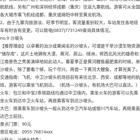
航航线，另有广州和深圳经停成都（重庆）往返九寨航线。游客可从全国
各大城市乘飞机经成都、重庆或绵阳中转至黄龙机场。
2、由于九寨沟旅游淡、旺季节明显，客流量差别较大，车站发往各地班
车有时会有变更。可以致电(0837)7731249查询具体情况。
no.9 沙坡头
【推荐理由】以卓著的治沙成果闻名的沙坡头，可谓是干旱沙漠生物资源
“储存库”，这片土地拥有大漠、黄河、高山、绿洲，将西北风光的雄奇和
江南景色之秀美演绎地如此动人。春夏季正是黄河鲤鱼最肥美的时候，来
沙坡头，除了要看个够，玩个尽兴，再尝一下黄河大鲤鱼，才算完美了。
交通指南：飞机：中卫沙坡头机场目前有来往北京、西安、成都等地的航
班，游客可以乘坐飞机到达。（机场—沙坡头，有机场大巴可以直达。）
火车：包兰和中宝2条铁路线均通过中卫境内，乘坐火车的游客可以先乘
坐火车到达中卫火车站，再搭乘客车到达沙坡头。
大巴：搭乘客车到沙坡头一般从到达中卫汽车站或银川汽车站，再搭乘直
达巴士前往。
景点门票：90元
景区电话：0955-76814xxx
小贴士：沙坡头特色：