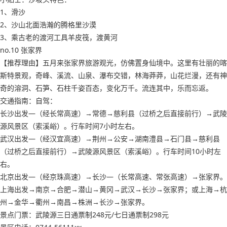
1、滑沙
2、沙山北面浩瀚的腾格里沙漠
3、乘古老的渡河工具羊皮筏，渡黄河
no.10 张家界
【推荐理由】五月来张家界旅游观光，仿佛置身仙境中。这里有壮丽的喀
斯特景观，奇峰、溪流、山泉、瀑布交错，林海莽莽，山花烂漫，还有神
奇的溶洞、石笋、石柱千姿百态，变化万千。流连其中，乐而忘返。
交通指南：自驾：
长沙出发—（经长常高速）→常德→慈利县（过桥之后直接前行）→武陵
源风景区（索溪峪）。行车时间7小时左右。
武汉出发—（经汉宜高速）→荆州→公安→湖南澧县→石门县→慈利县
（过桥之后直接前行）→武陵源风景区（索溪峪）。行车时间10小时左
右。
北京出发—（经京珠高速）→长沙—（长常高速、常张高速）→张家界。
上海出发→南京→合肥→潜山→黄冈→武汉→长沙→张家界；或上海→杭
州→金华→衢州→南昌→株洲→长沙→张家界。
景点门票：武陵源三日通票制248元/七日通票制298元