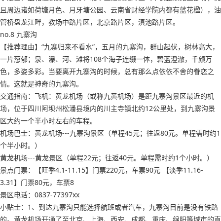
且周边诸如荷塘月色、月牙塘公园、云南省财经学院内都有蓝花楹），油
管桥盘龙江畔，教场中路片区，北京路片区，滇池路片区。
no.8 九寨沟
【推荐理由】“九寨归来不看水”，五月的九寨沟，群山起伏，树林高大，
一片葱郁；泉、瀑、河、滩将108个海子连缀一体，碧蓝澄澈，千颜万
色，多姿多彩。当要离开九寨沟的时候，总有那么点依依不舍的眷恋之
情。这就是神奇的九寨沟。
交通指南：飞机：黄龙机场（或称九黄机场）是距九寨沟景区最近的机
场，位于四川阿坝州松潘县境内的川主寺镇北约12公里处，到九寨沟景
区大约一个半小时左右的车程。
机场巴士：黄龙机场---九寨沟景区（单程45元；往返80元。单程需时约1
个半小时。）
黄龙机场---黄龙景区（单程22元；往返40元。单程需时约1个小时。）
景点门票：【旺季4.1-11.15】门票220元，车票90元 【淡季11.16-
3.31】门票80元，车票8
景区电话：0837-77397xx
小贴士：1、到达九寨沟只能选择航班或者汽车，九寨沟目前是没有铁路
的。黄龙机场开通了至北京、上海、西安、成都、重庆、绵阳等城市的直