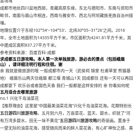
置境域
成都市地处四川盆地西部，青藏高原东缘，东北与德阳市、东南与资阳市
毗邻，南面与眉山市相连，西南与雅安市、西北与阿坝藏族羌族自治州接
壤。
地理位置介于东经102°54′~104°53′、北纬30°05~31°26′之间。2016
年，全市土地面积为14335平方千米，市区面积为4241.81平方千米，其
中建成区面积837.27平方千米。
参考资料来源：百度百科-成都
求成都五日游攻略。本人第一次单独旅游，游必去的景点（包括峨眉
山），请详细注明行程和住宿。谢
亲 我就是做旅游的哦 一般成都市内一天（武侯祠 锦里 杜甫草堂 熊猫基
地） 峨眉乐山两天住峨眉 都江堰 青城山1天 回成都住 还有一天可以再回
成都耍下 欢乐谷或者国色天香 我们一般都是这样安排的 亲 你看如何呢
五月适合去哪里旅游
no.1 兴化千岛油菜花
【推荐理由】这里是“中国最美油菜花海”兴化千岛油菜花海。花期特别长
五日游四川旅游攻略
，五月到六月，万亩菜花、蓝天、碧水，织就了“河
有万湾多碧水，田无一垛不黄花”
五日游四川旅游攻略
的奇丽画。置身于
一望无际的油菜花海，感受随风而来的醉人菜花香，有心旷神怡之感、美