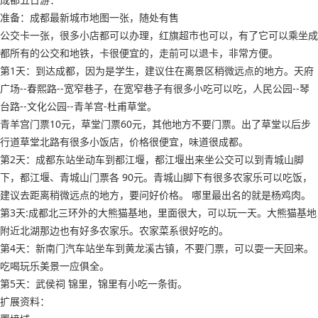
准备：成都最新城市地图一张，随处有售
公交卡一张，很多小店都可以办理，红旗超市也可以，有了它可以乘坐成
都所有的公交和地铁，卡很便宜的，走前可以退卡，非常方便。
第1天：到达成都，因为是学生，建议住在离景区稍微远点的地方。天府
广场--春熙路--宽窄巷子，在宽窄巷子有很多小吃可以吃，人民公园--琴
台路--文化公园--青羊宫-杜甫草堂。
青羊宫门票10元，草堂门票60元，其他地方不要门票。出了草堂以后步
行道草堂北路有很多小饭店，价格很便宜，味道很成都。
第2天：成都东站坐动车到都江堰，都江堰出来坐公交可以到青城山脚
下，都江堰、青城山门票各 90元。青城山脚下有很多农家乐可以吃饭，
建议去距离稍微远点的地方，要问好价格。 哪里最出名的就是杨鸡肉。
第3天:成都北三环外的大熊猫基地，里面很大，可以玩一天。大熊猫基地
附近北湖那边也有好多农家乐。农家菜系很好吃的。
第4天：新南门汽车站坐车到黄龙溪古镇，不要门票，可以耍一天回来。
吃喝玩乐美景一应俱全。
第5天：武侯祠 锦里，锦里有小吃一条街。
扩展资料：