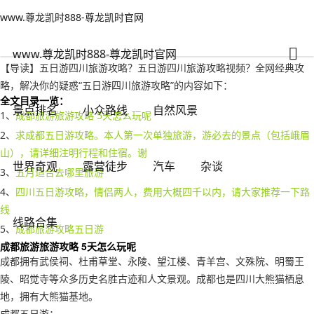
www.尊龙凯时888-尊龙凯时官网
自然风景
文章正文
www.尊龙凯时888-尊龙凯时官网
五日游四川旅游攻略？五日游四川旅游攻略视频-www.尊龙凯时888
秋雨绵绵
2022年10月11日 15:06
86
0
www.尊龙凯时888-尊龙凯时官网
【导读】五日游四川旅游攻略？五日游四川旅游攻略视频？全网经典攻
略，解决你的疑惑“五日游四川旅游攻略”的内容如下：
全文目录一览：
景点排名
小众路线
自然风景
1、
成都旅游旅游攻略 5天怎么玩呢
2、
求成都五日游攻略。本人第一次单独旅游，游必去的景点（包括峨眉
山），请详细注明行程和住宿。谢
世界奇观
露营徒步
汽车
杂谈
3、
五月适合去哪里旅游
4、
四川五日游攻略，情侣两人，费用大概四千以内，请大家推荐一下路
线
线路合集
5、
成都旅游攻略五日游
成都旅游旅游攻略 5天怎么玩呢
成都拥有武侯祠、杜甫草堂、永陵、望江楼、青羊宫、文殊院、明蜀王
陵、昭觉寺等众多历史名胜古迹和人文景观。成都也是四川大熊猫栖息
地，拥有大熊猫基地。
成都五日游：