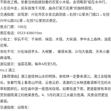
不胜收之慨。坐着当地船娘划着的农家小木船，会领略到“船在水中行，
人在花中走，风车摇曳千河翠，扁舟打桨万花黄”的独特感受。
交通指南：自驾游：兴化市区长安北路到底→右拐1公里关门城口→左拐
兴中公路3公里→左拐7公里到达景区。
景点门票：100元
景区电话：0523-836010xx
小贴士：非玩不可：千垛桥、垛田、木筏、大纵湖、李中水上森林，油菜
花等。
非吃不可：兴化垛田芋头、大闸蟹 、 难得米酒、沙沟大鱼圆、天禾小磨
麻油等。
游玩提示：油菜花期，每年4月至5月。
no.2 漓江
【推荐理由】漓江是桂林山水的明珠，来桂林一定要来漓江。漓江全程很
长，坐着竹筏上看青山环绕、云卷云舒，清澈的江水映透着清晰可见的水
草和鹅卵石，如在画中游一般悠闲自得。如果恰逢下雨，更是能够有幸欣
赏到烟雨漓江的绝美景色。4、5月的漓江江水最为饱满，风景自然更加
美丽。
交通指南：出租车：