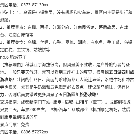
景区电话：0573-87139xx
小贴士：1、乌镇是小镇格局，没有机场和火车站，景区内主要是步行和
游船。
2、推荐景点：东栅、西栅、江浙分府、江南民俗馆、茅盾故居、古戏
台、江南百床馆等
3、推荐美食：乌锦、丝绵、布鞋、篦梳、湖笔、白水鱼、手工酱、乌镇
定胜糕、生铁锅、姑嫂饼等
no.6 稻城亚丁
【推荐理由】稻城亚丁海拔很高，但风景美不胜收，是户外旅行者的圣
地。一般只要天气好，就可以看到三座神山的尊容，很震撼
五日游四川旅
游攻略
！壮阔的仙乃日、美丽的珍珠海都让人流连忘返，洛绒牛场和冲古
寺也很美。尤其是牛奶海和五色海是必去景点，建议骑马前往，保存体
力，否则后面要错过更多风景了
五日游四川旅游攻略
！
交通指南：成都新南门车站--康定--稻城--出租车（亚丁）。成都到稻城
只要二天，车票230左右。飞机-汽车：从成都坐飞机到康定机场，然后
到康定坐到稻城的车
景点门票：免费
景区电话：0836-57272xx