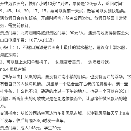
开往为涠洲岛，快船1小时10分钟到达，票价是120元/人，返回时间：
9：45、14：30、17：15，票可以提前一天买，散客可以买到快船票。
遇节假日会有加班船，开船时间需向船务公司咨询。节假日船票非常紧
张，需提前预订。
景点门票：北海涠洲岛旅游景区门票：90元/人，涠洲岛地质博物馆至火
山口电瓶车费：10元/人(往返)
小贴士：1、石螺口海滩是涠洲岛上最佳的潜水基地，建议穿上潜水服，
海底探险；
2、可以租上太阳伞和椅子，一边观赏着美景，一边喝着冷饮。
no.4 凤凰古城
【推荐理由】凤凰的美，虽没有江南小镇的阴柔，也没有丽江的浮华，它
有着自己的内敛与风情。 凤凰是一个适合坐在古老的吊脚楼中，泡一壶
杜仲茶，什么也不想，静静的度过一下午的地方。也是一个可以在沱江上
划船，听听船夫的对歌或只是在湖边依偎而坐，让思绪任微风飘洒的地
方。
交通指南：从长沙西站坐直达汽车到凤凰古城。长沙到凤凰每天早上8点
半发车，往后每隔2-3小时发一班车。
景点门票：成人148元，学生20元