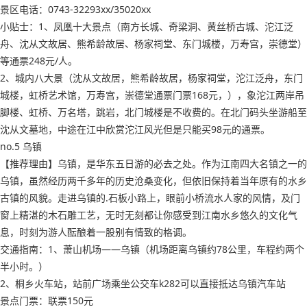
景区电话：0743-32293xx/35020xx
小贴士：1、凤凰十大景点（南方长城、奇梁洞、黄丝桥古城、沱江泛
舟、沈从文故居、熊希龄故居、杨家祠堂、东门城楼，万寿宫，崇德堂）
等通票248元/人。
2、城内八大景（沈从文故居，熊希龄故居，杨家祠堂，沱江泛舟，东门
城楼，虹桥艺术馆，万寿宫，崇德堂通票门票168元，），象沱江两岸吊
脚楼、虹桥、万名塔，跳岩，北门城楼是不收费的。在北门码头坐游船至
沈从文墓地，中途在江中欣赏沱江风光但是只能买98元的通票。
no.5 乌镇
【推荐理由】乌镇，是华东五日游的必去之处。作为江南四大名镇之一的
乌镇，虽然经历两千多年的历史沧桑变化，但依旧保持着当年原有的水乡
古镇的风貌。走进乌镇的.石板小路上，眼前小桥流水人家的风情，及门
窗上精湛的木石雕工艺，无时无刻都让你感受到江南水乡悠久的文化气
息，时刻为游人酝酿着一股别有情致的格调。
交通指南：1、萧山机场——乌镇（机场距离乌镇约78公里，车程约两个
半小时。）
2、桐乡火车站，站前广场乘坐公交车k282可以直接抵达乌镇汽车站
景点门票：联票150元