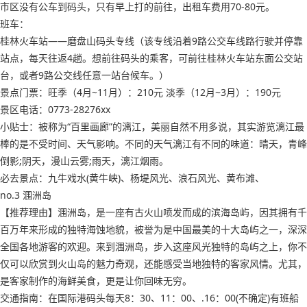
市区没有公车到码头，只有早上打的前往，出租车费用70-80元。
班车：
桂林火车站——磨盘山码头专线（该专线沿着9路公交车线路行驶并停靠
站点，每天往返4趟。想前往码头的乘客，可前往桂林火车站东面公交站
台，或者9路公交线任意一站台候车。）
景点门票：旺季（4月~11月）：210元 淡季（12月~3月）：190元
景区电话：0773-28276xx
小贴士：被称为“百里画廊”的漓江，美丽自然不用多说，其实游览漓江最
棒的是不受时间、天气影响。不同的天气漓江有不同的味道：晴天，青峰
倒影;阴天，漫山云雾;雨天，漓江烟雨。
必去景点：九牛戏水(黄牛峡)、杨堤风光、浪石风光、黄布滩、
no.3 涠洲岛
【推荐理由】涠洲岛，是一座有古火山喷发而成的滨海岛屿，因其拥有千
百万年来形成的独特海蚀地貌，被誉为是中国最美的十大岛屿之一，深深
全国各地游客的欢迎。来到涠洲岛，步入这座风光独特的岛屿之上，你不
仅可以欣赏到火山岛的魅力奇观，还能感受当地独特的客家风情。尤其，
是客家制作的海鲜美食，更是让你回味无穷。
交通指南：在国际港码头每天8：30、11：00、.16：00(不确定)有班船