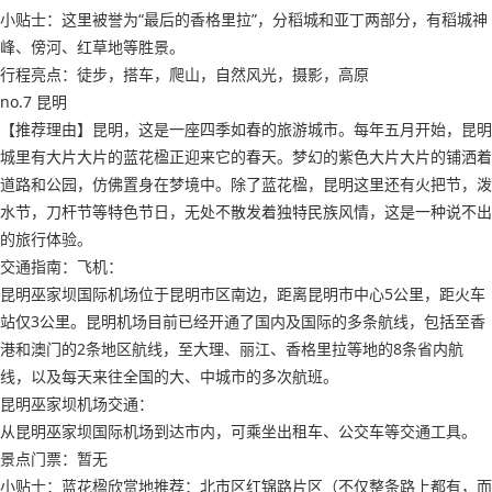
小贴士：这里被誉为“最后的香格里拉”，分稻城和亚丁两部分，有稻城神
峰、傍河、红草地等胜景。
行程亮点：徒步，搭车，爬山，自然风光，摄影，高原
no.7 昆明
【推荐理由】昆明，这是一座四季如春的旅游城市。每年五月开始，昆明
城里有大片大片的蓝花楹正迎来它的春天。梦幻的紫色大片大片的铺洒着
道路和公园，仿佛置身在梦境中。除了蓝花楹，昆明这里还有火把节，泼
水节，刀杆节等特色节日，无处不散发着独特民族风情，这是一种说不出
的旅行体验。
交通指南：飞机：
昆明巫家坝国际机场位于昆明市区南边，距离昆明市中心5公里，距火车
站仅3公里。昆明机场目前已经开通了国内及国际的多条航线，包括至香
港和澳门的2条地区航线，至大理、丽江、香格里拉等地的8条省内航
线，以及每天来往全国的大、中城市的多次航班。
昆明巫家坝机场交通：
从昆明巫家坝国际机场到达市内，可乘坐出租车、公交车等交通工具。
景点门票：暂无
小贴士：蓝花楹欣赏地推荐：北市区红锦路片区（不仅整条路上都有，而