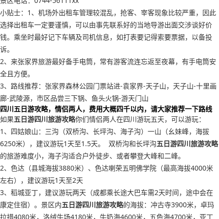
景区电话：0744-56111xx
小贴士：1、机场外出租车管理较混乱，抢客、宰客现象比较严重，因此
选择出租车一定要谨慎，可以由事先联系好的当地导游出面交涉谈好价
钱。乘坐时最好记下车辆及司机信息，如打表要记得索要票据，以备投
诉。
2、来张家界旅游最好备手电筒，常有游客流连忘返至夜幕，有手电筒安
全且方便。
3、路线推荐：张家界森林公园门票站进-袁家界-天子山，天子山-十里画
廊-武陵源，市区品尝三下锅、鱼头火锅-游天门山
四川五日游攻略，情侣两人，费用大概四千以内，请大家推荐一下路线
如果
五日游四川旅游攻略
你们情侣两人在四川游玩五天，可以游玩：
1、四姑娘山：三沟（双桥沟、长坪沟、海子沟）一山（幺妹峰，海拔
6250米），建议游玩1天至1.5天。 双桥沟和长坪沟
五日游四川旅游攻略
的旅游难度小，海子沟适合户外徒步、或者攀登大峰和二峰。
2、色达（县城海拔3880米）、色达喇荣五明佛学院（最高海拔4000米
左右），建议游玩1天至2天
3、稻城亚丁，建议游玩两天（成都乘长途大巴车需2天时间，途中会在
康定住宿）。景区内
五日游四川旅游攻略
的海拔：冲古寺3900米，卓玛
拉措4080米，洛绒牛场4180米，牛奶海4600米，五色海4700米，亚丁