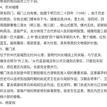
参观的有四层共三厅十洞。
4、忻州城楼
原有四门，城门上均有楼，始建于明万历二十四年（1596），由于历史
的原因，仅有北城门楼幸存于今。城楼总高28米，宽七间，深四间，四
周围廊重檐三滴水（明三层，暗三层），歇山式屋顶，楼内无柱，梁架结
构简洁，连接严实，充分体现了古代劳动人民的聪明智慧。城楼阳面三层
高悬一巨大匾额，上书“晋北锁钥”四个雄伟浑厚的大字。整个城楼，红柱
蓝瓦，画栋雕梁，富丽堂皇，甚为壮观，具有很高的文物保护价值。
5、雁门关
位于忻州代县城西北约30公里，是明代内长城线上的关隘，与宁武关、
偏关合称为“外三关。”从代县县城没有公共交通到达景区，只能包车前
往，而在景区内游玩，也是完全靠步行。
雁门关自古就是中原王朝抵御北方游牧民族入侵的重要关隘，这里最早的
历史可以追述到战国时期的赵武灵王在此与匈奴作战；汉朝名将李广、卫
青、霍去病曾经率兵和匈奴在此作战；在北宋时，雁门关成为宋与辽对峙
的主战场，家喻户晓的杨家将的故事原型，就发生在这里，景区内还立有
杨六郎的塑像。
6、杨家祠