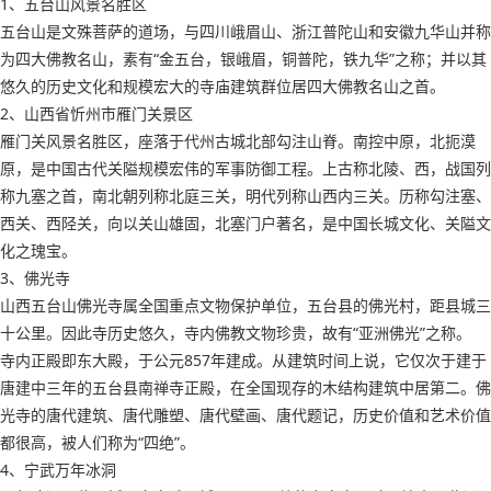
1、五台山风景名胜区
五台山是文殊菩萨的道场，与四川峨眉山、浙江普陀山和安徽九华山并称
为四大佛教名山，素有“金五台，银峨眉，铜普陀，铁九华”之称；并以其
悠久的历史文化和规模宏大的寺庙建筑群位居四大佛教名山之首。
2、山西省忻州市雁门关景区
雁门关风景名胜区，座落于代州古城北部勾注山脊。南控中原，北扼漠
原，是中国古代关隘规模宏伟的军事防御工程。上古称北陵、西，战国列
称九塞之首，南北朝列称北庭三关，明代列称山西内三关。历称勾注塞、
西关、西陉关，向以关山雄固，北塞门户著名，是中国长城文化、关隘文
化之瑰宝。
3、佛光寺
山西五台山佛光寺属全国重点文物保护单位，五台县的佛光村，距县城三
十公里。因此寺历史悠久，寺内佛教文物珍贵，故有“亚洲佛光”之称。
寺内正殿即东大殿，于公元857年建成。从建筑时间上说，它仅次于建于
唐建中三年的五台县南禅寺正殿，在全国现存的木结构建筑中居第二。佛
光寺的唐代建筑、唐代雕塑、唐代壁画、唐代题记，历史价值和艺术价值
都很高，被人们称为“四绝”。
4、宁武万年冰洞