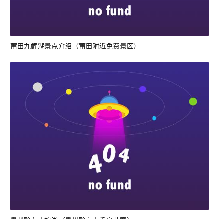
莆田九鲤湖景点介绍（莆田附近免费景区）