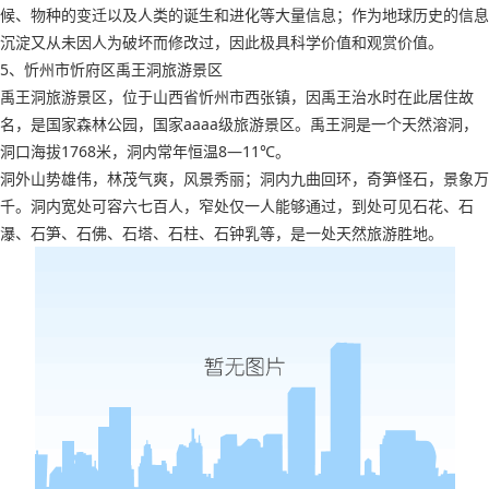
候、物种的变迁以及人类的诞生和进化等大量信息；作为地球历史的信息
沉淀又从未因人为破坏而修改过，因此极具科学价值和观赏价值。
5、忻州市忻府区禹王洞旅游景区
禹王洞旅游景区，位于山西省忻州市西张镇，因禹王治水时在此居住故
名，是国家森林公园，国家aaaa级旅游景区。禹王洞是一个天然溶洞，
洞口海拔1768米，洞内常年恒温8—11℃。
洞外山势雄伟，林茂气爽，风景秀丽；洞内九曲回环，奇笋怪石，景象万
千。洞内宽处可容六七百人，窄处仅一人能够通过，到处可见石花、石
瀑、石笋、石佛、石塔、石柱、石钟乳等，是一处天然旅游胜地。