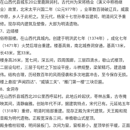
在山西代县城东20公里鹿蹄涧村。古代州为宋将杨业（演义中称杨继
业）故里，北宋太平兴国二年（公元977年），业率数百骑破辽兵，威震
中原，乡人于此祀之。至元代，杨家十七世孙奉旨建祠，明清间又予重
修。现存祠内建筑及塑像，大部为明清遗物。
7、边靖楼
俗称鼓楼。在山西代具城内。创建于明洪武七年（1374年），成化七年
（1471年）火焚后增台重建。楼基高耸，南北城券洞穿通，基高13米，
长43米，宽33米。
楼身高26米，宽七间，深五间，四周围廊，三层四滴水，歇山式楼顶，
二层设勾栏，三层于勾栏之下加设平座，斗栱规整，梁架精巧，建造雄
伟。结构合理，历经数百年的风雨侵袭和多次地震冲击，至今保存无损。
楼上悬挂“声闻四达”、“威镇三关”、“雁门第一楼”三块巨匾。
8、金洞寺
在山西忻县城西北20公里西呼延村。此地丘岭起伏，枣林丛集，古寺掩
映其间，清静幽雅。创始年代不详，据建筑特点，宋代已有。元延祐五年
（1318年）重修，明清时局部重建。现存正殿为宋代建筑，天王殿和观
音殿为明代遗物。正殿宽深各三间，单檐歇山式屋顶。
殿身檐柱较矮，明间装板门，次间为窗，窗枢甚小，屋顶举折平缓，正面