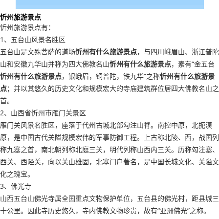
忻州旅游景点
忻州旅游景点有：
1、五台山风景名胜区
五台山是文殊菩萨的道场
忻州有什么旅游景点
，与四川峨眉山、浙江普陀
山和安徽九华山并称为四大佛教名山
忻州有什么旅游景点
，素有“金五台
忻州有什么旅游景点
，银峨眉，铜普陀，铁九华”之称
忻州有什么旅游景
点
；并以其悠久的历史文化和规模宏大的寺庙建筑群位居四大佛教名山之
首。
2、山西省忻州市雁门关景区
雁门关风景名胜区，座落于代州古城北部勾注山脊。南控中原，北扼漠
原，是中国古代关隘规模宏伟的军事防御工程。上古称北陵、西，战国列
称九塞之首，南北朝列称北庭三关，明代列称山西内三关。历称勾注塞、
西关、西陉关，向以关山雄固，北塞门户著名，是中国长城文化、关隘文
化之瑰宝。
3、佛光寺
山西五台山佛光寺属全国重点文物保护单位，五台县的佛光村，距县城三
十公里。因此寺历史悠久，寺内佛教文物珍贵，故有“亚洲佛光”之称。