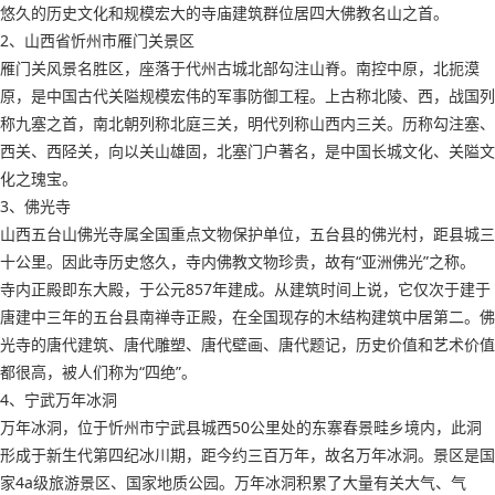
悠久的历史文化和规模宏大的寺庙建筑群位居四大佛教名山之首。
2、山西省忻州市雁门关景区
雁门关风景名胜区，座落于代州古城北部勾注山脊。南控中原，北扼漠
原，是中国古代关隘规模宏伟的军事防御工程。上古称北陵、西，战国列
称九塞之首，南北朝列称北庭三关，明代列称山西内三关。历称勾注塞、
西关、西陉关，向以关山雄固，北塞门户著名，是中国长城文化、关隘文
化之瑰宝。
3、佛光寺
山西五台山佛光寺属全国重点文物保护单位，五台县的佛光村，距县城三
十公里。因此寺历史悠久，寺内佛教文物珍贵，故有“亚洲佛光”之称。
寺内正殿即东大殿，于公元857年建成。从建筑时间上说，它仅次于建于
唐建中三年的五台县南禅寺正殿，在全国现存的木结构建筑中居第二。佛
光寺的唐代建筑、唐代雕塑、唐代壁画、唐代题记，历史价值和艺术价值
都很高，被人们称为“四绝”。
4、宁武万年冰洞
万年冰洞，位于忻州市宁武县城西50公里处的东寨春景畦乡境内，此洞
形成于新生代第四纪冰川期，距今约三百万年，故名万年冰洞。景区是国
家4a级旅游景区、国家地质公园。万年冰洞积累了大量有关大气、气