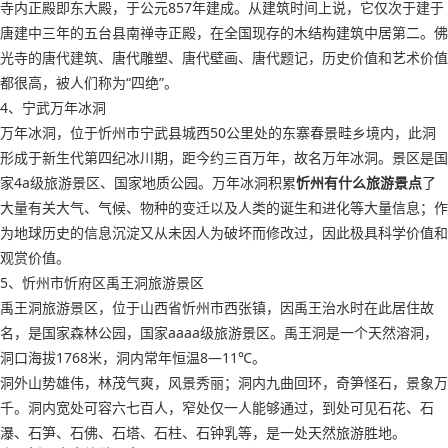
寺内正殿即东大殿，于公元857年建成。从建筑时间上说，它仅次于建于
唐建中三年的五台县南禅寺正殿，在全国现存的木结构建筑中居第二。佛
光寺的唐代建筑、唐代雕塑、唐代壁画、唐代题记，历史价值和艺术价值
都很高，被人们称为“四绝”。
4、宁武万年冰洞
万年冰洞，位于忻州市宁武县城西50公里处的东寨春景畦乡境内，此洞
形成于新生代第四纪冰川期，距今约三百万年，故名万年冰洞。景区是国
家4a级旅游景区、国家地质公园。万年冰洞积累
忻州有什么旅游景点
了
大量有关大气、气候、物种的变迁以及人类的诞生和进化等大量信息；作
为地球历史的信息沉淀又从未因人为破坏而修改过，因此极具科学价值和
观赏价值。
5、忻州市忻府区禹王洞旅游景区
禹王洞旅游景区，位于山西省忻州市西张镇，因禹王治水时在此居住故
名，是国家森林公园，国家aaaa级旅游景区。禹王洞是一个天然溶洞，
洞口海拔1768米，洞内常年恒温8—11℃。
洞外山势雄伟，林茂气爽，风景秀丽；洞内九曲回环，奇笋怪石，景象万
千。洞内宽处可容六七百人，窄处仅一人能够通过，到处可见石花、石
瀑、石笋、石佛、石塔、石柱、石钟乳等，是一处天然旅游胜地。