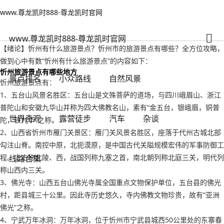
www.尊龙凯时888-尊龙凯时官网
自然风景
文章正文
www.尊龙凯时888-尊龙凯时官网
忻州有什么旅游景点？忻州市的旅游景点有哪些-www.尊龙凯时888
adminzb
2022年09月17日 19:24
103
0
www.尊龙凯时888-尊龙凯时官网
【绪论】忻州有什么旅游景点？忻州市的旅游景点有哪些？全方位攻略，
做到心中有数“忻州有什么旅游景点”的内容如下：
忻州旅游景点有哪些地方
景点排名
小众路线
自然风景
忻州旅游景点有：
1、五台山风景名胜区：五台山是文殊菩萨的道场，与四川峨眉山、浙江
普陀山和安徽九华山并称为四大佛教名山，素有“金五台，银峨眉，铜普
世界奇观
露营徒步
汽车
杂谈
陀，铁九华”之称。
2、山西省忻州市雁门关景区：雁门关风景名胜区，座落于代州古城北部
勾注山脊。南控中原，北扼漠原，是中国古代关隘规模宏伟的军事防御工
程。上古称北陵、西，战国列称九塞之首，南北朝列称北庭三关，明代列
线路合集
称山西内三关。
3、佛光寺：山西五台山佛光寺属全国重点文物保护单位，五台县的佛光
村，距县城三十公里。因此寺历史悠久，寺内佛教文物珍贵，故有“亚洲
佛光”之称。
4、宁武万年冰洞：万年冰洞，位于忻州市宁武县城西50公里处的东寨春