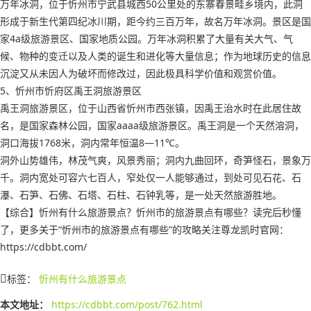
万年冰洞，位于忻州市宁武县城西50公里处的东寨春景畦乡境内，此洞
形成于新生代第四纪冰川期，距今约三百万年，故名万年冰洞。景区是国
家4a级旅游景区、国家地质公园。万年冰洞积累了大量有关大气、气
候、物种的变迁以及人类的诞生和进化等大量信息；作为地球历史的信息
沉淀又从未因人为破坏而修改过，因此极具科学价值和观赏价值。
5、忻州市忻府区禹王洞旅游景区
禹王洞旅游景区，位于山西省忻州市西张镇，因禹王治水时在此居住故
名，是国家森林公园，国家aaaa级旅游景区。禹王洞是一个天然溶洞，
洞口海拔1768米，洞内常年恒温8—11℃。
洞外山势雄伟，林茂气爽，风景秀丽；洞内九曲回环，奇笋怪石，景象万
千。洞内宽处可容六七百人，窄处仅一人能够通过，到处可见石花、石
瀑、石笋、石佛、石塔、石柱、石钟乳等，是一处天然旅游胜地。
【综合】忻州有什么旅游景点？忻州市的旅游景点有哪些？读完后秒懂
了，更多关于“忻州市的旅游景点有哪些”的攻略关注尊龙凯时官网：
https://cdbbt.com/
标签：
忻州有什么旅游景点
本文地址：
https://cdbbt.com/post/762.html