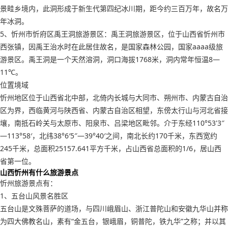
景畦乡境内，此洞形成于新生代第四纪冰川期，距今约三百万年，故名万
年冰洞。
5、忻州市忻府区禹王洞旅游景区：禹王洞旅游景区，位于山西省忻州市
西张镇，因禹王治水时在此居住故名，是国家森林公园，国家aaaa级旅
游景区。禹王洞是一个天然溶洞，洞口海拔1768米，洞内常年恒温8—
11℃。
位置境域
忻州地区位于山西省北中部，北倚内长城与大同市、朔州市、内蒙古自治
区为界，西临黄河与陕西省、内蒙古自治区相望，东傍太行山与河北省接
壤，南抵石岭关与太原市、阳泉市、吕梁地区毗邻。介于东经110°53'3″
—113°58′，北纬38°6′5″—39°40′之间，南北长约170千米，东西宽约
245千米，总面积25157.641平方千米，占山西省总面积的1/6，居山西
省第一位。
山西忻州有什么旅游景点
忻州旅游景点有：
1、五台山风景名胜区
五台山是文殊菩萨的道场，与四川峨眉山、浙江普陀山和安徽九华山并称
为四大佛教名山，素有“金五台，银峨眉，铜普陀，铁九华”之称；并以其