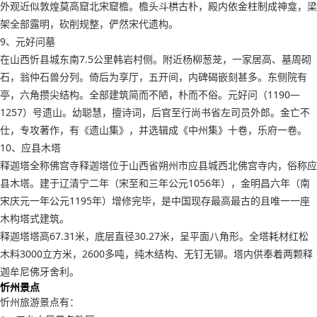
外观近似敦煌莫高窟北宋窟檐。檐头斗栱古朴，殿内依金柱制成神龛，梁
架全部露明，砍削规整，俨然宋代遗构。
9、元好问墓
在山西忻县城东南7.5公里韩岩村侧。附近杨柳葱茏，一家居高、墓周砌
石，翁仲石兽分列。倚后为享厅，五开间，内碑碣嵌刻甚多。东侧院有
亭，六角攒尖结构。全部建筑简而不陋，朴而不俗。元好问（1190—
1257）号遗山。幼聪慧，擅诗词，后官至行尚书省左司员外郎。金亡不
仕，专攻著作，有《遗山集》，并选辑成《中州集》十卷，乐府一卷。
10、应县木塔
释迦塔全称佛宫寺释迦塔位于山西省朔州市应县城西北佛宫寺内，俗称应
县木塔。建于辽清宁二年（宋至和三年公元1056年），金明昌六年（南
宋庆元一年公元1195年）增修完毕，是中国现存最高最古的且唯一一座
木构塔式建筑。
释迦塔塔高67.31米，底层直径30.27米，呈平面八角形。全塔耗材红松
木料3000立方米，2600多吨，纯木结构、无钉无铆。塔内供奉着两颗释
迦牟尼佛牙舍利。
忻州景点
忻州旅游景点有：