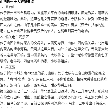
山西忻州十大旅游景点
1、五台山
位于忻州市五台县境内，五座顶如平台的山峰相簇拥，风光秀美，是著名
的避暑胜地。此外，这里也是文殊菩萨的道场，寺院林立，位列中国佛教
四大名山之首。由于是中国唯一的黄庙（藏传）青庙（汉传）共存的道
场，在五台山不仅能看到汉传的僧人，也能看到藏传的喇嘛。
2、偏关老牛湾景区
位于山西省和内蒙古的交界处，以黄河为界，南依山西的偏关县，北岸是
内蒙古的清水河县，黄河从这里入晋，内外长城从这里交汇，晋陕蒙大峡
谷以这里为开端，是中国最美的十大峡谷之一。整个老牛湾旅游区由包子
塔湾，老牛湾、四座塔湾和杨家川小峡谷组成。
3、禹王洞
位于忻州市城东南20公里的系舟山腰，处于太原与五台山旅游的必经之
路。人称“华北第一洞”。原名仙人洞，亦称仙登窑。相传大禹曾在此系舟
治水，洞内有一石像，酷似禹王，后改称禹王洞。
据说该洞是七千五年以前，华北发生造山运动、海床上升为陆地，形成现
在的太行山脉，后由于碳酸盐岩侵蚀，形成繁多的洞穴。禹王洞究竟有多
深，至今仍是个谜。目前已探明的洞深约2000余米，已整修出可供游人