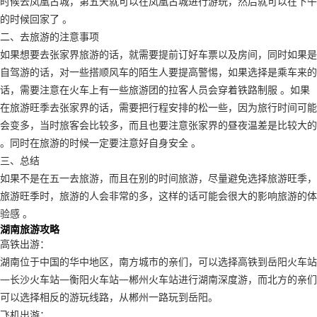
时候去凤凰古城，第五天就可以在凤凰古城进行游玩，然后就可以在下午
的时候回家了 。
二、去旅游的注意事项
如果想要去张家界旅游的话，就需要提前订好车票以及房间，同时如果是
自驾游的话，对一些搭顺风车的陌生人要提高警惕，如果选择是乘车来的
话，需要注意在火车上有一些旅游团的拉客人员会穿着铁路制服 。如果
在旅游旺季去张家界的话，需要把行程安排的松一些，因为旅行时间可能
会变多，当时旅客会比较多，而且也要注意张家界的昼夜温差是比较大的
。同时在旅游的时候一定要注意好自身安全 。
三、总结
如果不是在五一去旅游，而且在别的时间旅游，尽量避免选择旅游旺季，
旅游旺季时，旅游的人会非常的多，这样的话可能会很大的影响旅游的体
验感 。
湖南旅游攻略
高铁出游：
湖南位于中国的华中地区，南方城市的亲们，可以选择高铁到岳阳火车站
—长沙火车站—衡阳火车站—郴州火车站进行湖南深度游，而北方的亲们
可以选择相反的游玩线路，从郴州一路玩到岳阳。
飞机出游：