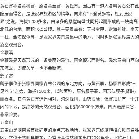
黄石寨亦名黄狮寨，原名黄丝寨，黄氏寨。因古有一道人名叫黄石公在此
隐居而得名，是张家界旅游区的精华，向来有"不登黄狮寨，枉到张家
界"之说。海拔1200多米，由诸多的悬崖峭壁共同托起而形成的一块南高
北低的台地，面积16.5公顷。其主要景点有：天书宝匣、定海神针、南天
一柱、金海探龟等，是张家界美景最集中的地方，同时也是张家界最大的
凌空观景台。
金鞭溪
金鞭溪是天然形成的一条美丽的溪流，因金鞭岩而得名。溪水弯曲自西向
东流去，即使久旱，也不会断流。
鹞子寨
鹞子寨位于张家界国家森林公园的东北方向，与黄石寨，杨家界形成“三
足鼎立”之势，海拔1500米，以险著称，原名腰子寨，因形似腰子(肾脏)
而得名。它与黄石寨遥遥相对，沟深峰削，山势很险，但寨顶却有一个开
阔的平地，是绝妙的天然观景台，面积约60000平方米，四周悬崖深谷，
非常险要。
五雷山
五雷山是湖南省首批确定的重点宗教场所，张家界东线旅游核心风景名胜
区，它位于慈利县城东，距常张高速慈利东出口20公里处，北临石门，