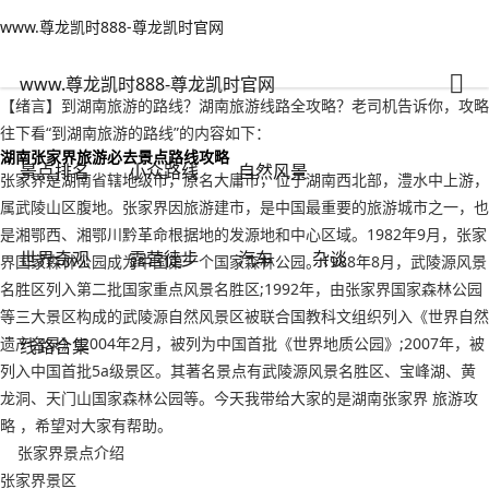
www.尊龙凯时888-尊龙凯时官网
自然风景
文章正文
www.尊龙凯时888-尊龙凯时官网
到湖南旅游的路线？湖南旅游线路全攻略-www.尊龙凯时888
旅游无对错
2022年09月17日 20:06
115
0
www.尊龙凯时888-尊龙凯时官网
【绪言】到湖南旅游的路线？湖南旅游线路全攻略？老司机告诉你，攻略
往下看“到湖南旅游的路线”的内容如下：
湖南张家界旅游必去景点路线攻略
景点排名
小众路线
自然风景
张家界是湖南省辖地级市，原名大庸市，位于湖南西北部，澧水中上游，
属武陵山区腹地。张家界因旅游建市，是中国最重要的旅游城市之一，也
是湘鄂西、湘鄂川黔革命根据地的发源地和中心区域。1982年9月，张家
世界奇观
露营徒步
汽车
杂谈
界国家森林公园成为中国第一个国家森林公园。1988年8月，武陵源风景
名胜区列入第二批国家重点风景名胜区;1992年，由张家界国家森林公园
等三大景区构成的武陵源自然风景区被联合国教科文组织列入《世界自然
遗产名录》;2004年2月，被列为中国首批《世界地质公园》;2007年，被
线路合集
列入中国首批5a级景区。其著名景点有武陵源风景名胜区、宝峰湖、黄
龙洞、天门山国家森林公园等。今天我带给大家的是湖南张家界 旅游攻
略 ，希望对大家有帮助。
张家界景点介绍
张家界景区