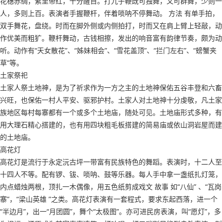
花穗赤绸，紫里带红，十分醒目。打九子鞭既可独舞，又可群舞，少则一
人，多则上百。表演者手握鞭杆，伴着唢呐不停舞动。 方法 有单手拍，
双手舞花，盘绕。时而在脚外侧或内侧拍打，时而又在肩上臂上轻敲，动
作优美而粗犷。鞭杆舞动，古钱相擦，发出的响音富有韵律节奏，颇为动
听。动作有“天女散花”、“姊妹相会”、“雪花盖顶”、“拦门左右”、“螃蟹夹
草”等。
土家祭祀
土家人祭土地神，是为了祈求作为一方之主的土地神保佑五谷丰登和六畜
兴旺，也保佑一村人平安、驱邪护村。土家人对土地神十分虔敬，凡土家
族地区每村每寨都有一个或多个土地庙，随处可见。土地庙形式多种，有
用大理石精心搭建的，也有用四块粗毛板搭建的简易庙或依山洞岩屋而建
的土地庙。
高花灯
高花灯是流行于永定沅古坪一带富有民族特色的舞蹈。表演时，十二人至
十四人不等。配有锣、钹、唢呐、鼓等乐器。每人手中拿一盏纸扎灯笼，
内点蜡烛两根，顶扎一木偶像，用五色纸剪成戏文 故事 如“八仙” 、“瓦岗
寨”，“梁山英雄 ”之类。高花灯表演有一套程式，要求东起西落，进一个
“半边月”，出一“月团圆”，舞个“太极图”。亦可进民房表演，叫“愿灯”，多