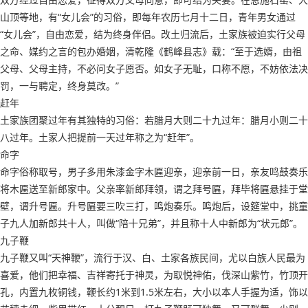
山顶等地，有“女儿会”的习俗，即每年农历七月十二日，青年男女通过
“女儿会”，自由恋爱，结为终身伴侣。改土归流后，土家族被迫实行父母
之命、媒约之言的包办婚姻，清乾隆《鹤峰县志》载：“至于选婿，由祖
父母、父母主持，不必问女子愿否。如女子无耻，口称不愿，不妨依法决
罚，一与聘定，终身莫改。”
赶年
土家族团聚过年有其独特的习俗：若腊月大则二十九过年：腊月小则二十
八过年。土家人把提前一天过年称之为“赶年”。
命字
命字俗称取号，男子多用朱漆金字木匾迎亲，迎亲前一日，亲友鸣鼓奏乐
将木匾送至新郎家中。父亲率新郎拜领，谓之拜号匾，拜毕将匾悬挂于堂
壁，谓升号匾。升号匾要三吹三打，鸣炮奏乐。鸣炮后，设筵堂中，挑童
子九人加新郎共十人，叫做“陪十兄弟”，并且称十人中新郎为“状元郎”。
九子鞭
九子鞭又叫“天神鞭”，流行于汉、白、土家各族民间，尤以白族人民最为
喜爱，他们把幸福、吉祥寄托于神灵，为取悦神佑，伐深山紫竹，竹顶开
孔，内置九枚铜钱，鞭长约1米到1.5米左右，大小以本人手握为适，饰以