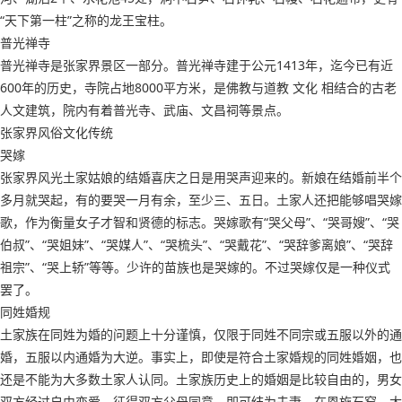
“天下第一柱”之称的龙王宝柱。
普光禅寺
普光禅寺是张家界景区一部分。普光禅寺建于公元1413年，迄今已有近
600年的历史，寺院占地8000平方米，是佛教与道教 文化 相结合的古老
人文建筑，院内有着普光寺、武庙、文昌祠等景点。
张家界风俗文化传统
哭嫁
张家界风光土家姑娘的结婚喜庆之日是用哭声迎来的。新娘在结婚前半个
多月就哭起，有的要哭一月有余，至少三、五日。土家人还把能够唱哭嫁
歌，作为衡量女子才智和贤德的标志。哭嫁歌有“哭父母”、“哭哥嫂”、“哭
伯叔”、“哭姐妹”、“哭媒人”、“哭梳头”、“哭戴花”、“哭辞爹离娘”、“哭辞
祖宗”、“哭上轿”等等。少许的苗族也是哭嫁的。不过哭嫁仅是一种仪式
罢了。
同姓婚规
土家族在同姓为婚的问题上十分谨慎，仅限于同姓不同宗或五服以外的通
婚，五服以内通婚为大逆。事实上，即使是符合土家婚规的同姓婚姻，也
还是不能为大多数土家人认同。土家族历史上的婚姻是比较自由的，男女
双方经过自由恋爱，征得双方父母同意，即可结为夫妻。在恩施石窑、大