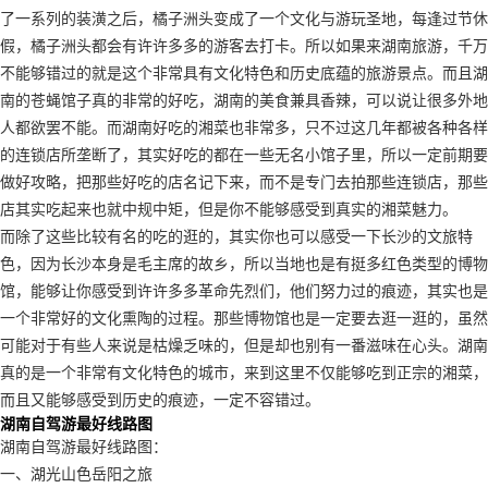
了一系列的装潢之后，橘子洲头变成了一个文化与游玩圣地，每逢过节休
假，橘子洲头都会有许许多多的游客去打卡。所以如果来湖南旅游，千万
不能够错过的就是这个非常具有文化特色和历史底蕴的旅游景点。而且湖
南的苍蝇馆子真的非常的好吃，湖南的美食兼具香辣，可以说让很多外地
人都欲罢不能。而湖南好吃的湘菜也非常多，只不过这几年都被各种各样
的连锁店所垄断了，其实好吃的都在一些无名小馆子里，所以一定前期要
做好攻略，把那些好吃的店名记下来，而不是专门去拍那些连锁店，那些
店其实吃起来也就中规中矩，但是你不能够感受到真实的湘菜魅力。
而除了这些比较有名的吃的逛的，其实你也可以感受一下长沙的文旅特
色，因为长沙本身是毛主席的故乡，所以当地也是有挺多红色类型的博物
馆，能够让你感受到许许多多革命先烈们，他们努力过的痕迹，其实也是
一个非常好的文化熏陶的过程。那些博物馆也是一定要去逛一逛的，虽然
可能对于有些人来说是枯燥乏味的，但是却也别有一番滋味在心头。湖南
真的是一个非常有文化特色的城市，来到这里不仅能够吃到正宗的湘菜，
而且又能够感受到历史的痕迹，一定不容错过。
湖南自驾游最好线路图
湖南自驾游最好线路图：
一、湖光山色岳阳之旅