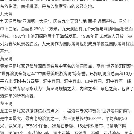
东依临澧，南接桃源，是东入张家界市的必经之地。
九天洞
九天洞号称“亚洲第一大洞”，因有九个天窗与地 面相 通而得名。洞分上
中下三层，总面积250万平方米。九天洞因有九个天窗与洞顶地面相通而
得名。1987年山溶洞探险勇士王海然发现，1988年正式对游人开放，被
列为省级风景名胜区。九天洞作为国际溶洞组织成员单位是国际溶洞探险
基地。
黄龙洞
黄龙洞是张家界武陵源风景名胜中著名的溶洞景点，享有“世界溶洞奇观”
“世界溶洞全能冠军”“中国最美旅游溶洞”等荣誉。已探明洞底总面积10万
平方米;洞体共分四层，洞中有洞、洞中有山、山中有洞、洞中有河。经
中外地质专家考察认为：黄龙洞规模之大、内容之全、景色之美，包含了
溶洞学的所有内容。
龙王洞
龙王洞是张家界旅游核心景点之一，被溶洞专家称赞为“世界溶洞奇葩”，
是中国最大、最古老的溶洞之一。龙王洞总长约30公里，平均高度50
米，宽80米，有58个厅台、28条石走廊、15处珍珠瀑布、3条地下阴
河、湖泊2个、水花池45处，洞中石笋、石钟乳、石幔、石花遍布，更有