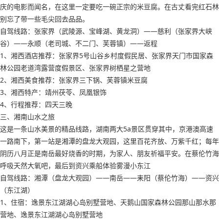
庆的电影而闻名，在这里一定要吃一碗正宗的米豆腐。在古丈看完红石林
别忘了带一些毛尖回去品品。
自驾线路：张家界（武陵源、宝峰湖、黄龙洞）——慈利（张家界大峡
谷）——永顺（老司城、不二门、芙蓉镇）——返程
1、湘西酒店推荐：张家界5号山谷乡村度假民居、张家界天门市国家森
林公园老道湾露营度假景区、张家界树栖星之营地
2、湘西美食推荐：张家界三下锅、芙蓉镇米豆腐
3、湘西特产：靖州茯苓、凤凰银饰
4、行程推荐：四天三晚
三、湘南山水之旅
这是一条山水美景的精品线路，湖南两大5a景区贯穿其中，京港澳高速
一路南下，第一站是湘潭的盘龙大观园，这里百花齐放、万紫千红；每年
阴历八月正是南岳最好烧香的时期，为家人、朋友祈福平安。在蔡伦竹海
呼吸天然大氧吧，最后到资兴乘船体验雾漫小东江
自驾线路：湘潭（盘龙大观园）——南岳——耒阳（蔡伦竹海）——资兴
（东江湖）
1、住宿：逸景东江湖湖心岛别墅营地、天鹅山国家森林公园那山那水那
营地、逸景东江湖湖心岛别墅营地