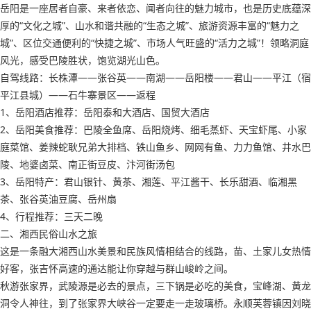
岳阳是一座居者自豪、来者依恋、闻者向往的魅力城市，也是历史底蕴深
厚的“文化之城”、山水和谐共融的“生态之城”、旅游资源丰富的“魅力之
城”、区位交通便利的“快捷之城”、市场人气旺盛的“活力之城”！领略洞庭
风光，感受巴陵胜状，饱览湖光山色。
自驾线路：长株潭——张谷英——南湖——岳阳楼——君山——平江（宿
平江县城）——石牛寨景区——返程
1、岳阳酒店推荐：岳阳泰和大酒店、国贸大酒店
2、岳阳美食推荐：巴陵全鱼席、岳阳烧烤、细毛蒸虾、天宝虾尾、小家
庭菜馆、姜辣蛇耿兄弟大排档、铁山鱼乡、网网有鱼、力力鱼馆、井水巴
陵、地婆卤菜、南正街豆皮、汴河街汤包
3、岳阳特产：君山银针、黄茶、湘莲、平江酱干、长乐甜酒、临湘黑
茶、张谷英油豆腐、岳州扇
4、行程推荐：三天二晚
二、湘西民俗山水之旅
这是一条融大湘西山水美景和民族风情相结合的线路，苗、土家儿女热情
好客，张吉怀高速的通达能让你穿越与群山峻岭之间。
秋游张家界，武陵源是必去的景点，三下锅是必吃的美食，宝峰湖、黄龙
洞令人神往，到了张家界大峡谷一定要走一走玻璃桥。永顺芙蓉镇因刘晓