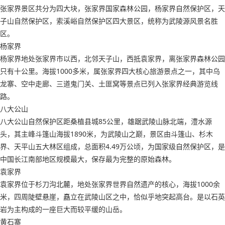
张家界景区共分为四大块，张家界国家森林公园，杨家界自然保护区，天
子山自然保护区，索溪峪自然保护区四大景区，统称为武陵源风景名胜
区。
杨家界
杨家界地处张家界市以西，北邻天子山，西抵袁家界，离张家界森林公园
只有十公里。海拔1000多米，属张家界四大核心旅游景点之一，其中乌
龙寨、空中走廊、三道鬼门关、土匪窝等景点已列入张家界经典游览线
路。
八大公山
八大公山自然保护区距桑植县城85公里，雄踞武陵山脉北端，澧水源
头，其主峰斗篷山海拔1890米，为武陵山之巅，景区由斗篷山、杉木
界、天平山五大林区组成，总面积4.49万公顷，为国家级自然保护区，是
中国长江南部地区规模最大，保存最为完整的原始森林。
袁家界
袁家界位于杉刀沟北麓，地处张家界世界自然遗产的核心，海拔1000余
米，四周陡壁悬崖，矗立在武陵山区之中，恰似乎地突起高台。是以石英
岩为主构成的一座巨大而较平缓的山岳。
黄石寨