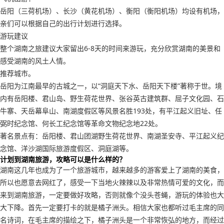
岳阳（三荷机场）、长沙（黄花机场）、衡阳（衡阳机场）均设有机场，
亲们可以根据自己的出行计划进行选择。
游玩建议
整个湖南之旅建议大家留出6-8天的时间来游玩，充分欣赏湖南的美景和
感受湖南的风土人情。
推荐城市。
岳阳为江南最早的古城之一，以“洞庭天下水、岳阳天下楼”著称于世。境
内有岳阳楼、君山岛、野生荷花世界、张谷英古建筑群、屈子文化园、石
牛寨、天岳幕阜山、南湖度假区等风景名胜193处，有平江起义旧址、任
弼时纪念馆、何长工纪念馆等革命文物纪念地22处。
著名景点有：岳阳楼、君山团湖野生荷花世界、南湖圣安寺、平江起义纪
念馆、洋沙湖国际旅游度假区、洞庭湖等。
计划到湖南旅游，攻略可以是什么样的？
湖南这几年也成为了一个旅游城市，越来越多的游客爱上了湖南的美食，
所以也愿意去网红了，感受一下当地火辣辣以及非常热情可爱的文化，而
来到湖南旅游，一定要做好攻略，否则就像个没头苍蝇，游玩的体验也大
大下降。首先一定要打卡的就是橘子洲头。相信大家也都听过毛主席的同
名诗词，在毛主席的描绘之下，橘子洲头是一个非常恢弘的地方，而经过