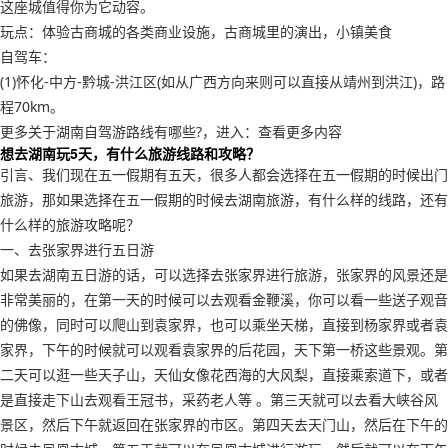
这座城值得你为它动容。
玩点：体验古商城的各类商业设施，古商城里的演出，小镇美食
自驾车：
(1)怀化-中方-黔城-洪江区(如从广西方向来则可以直接从靖州到洪江)，路
程70km。
更多关于湖南自驾游路线有哪些?，进入：查看更多内容
想去湖南玩5天，有什么旅游线路和攻略？
引言、我们现在五一假期有五天，很多人都会选择在五一假期的时候出门
旅游，那如果选择在五一假期的时候去湖南旅游，有什么样的线路，还有
什么样的旅游攻略呢？
一、去张家界进行五日游
如果去湖南五日游的话，可以选择去张家界进行旅游，张家界的风景还是
非常美丽的，在第一天的时候可以去观看金鞭溪，你可以看一些送子观音
的佛像，同时可以爬山到袁家界，也可以乘坐天梯，直接到杨家界或者袁
家界，下午的时候就可以观看袁家界的后花园，天下第一桥这些景观。第
二天可以逛一些天子山，天仙女像花西海的大风梨，直接乘索道下，或者
是直接走下山去观看王冠书，采药老人等 。第三天就可以去看大峡谷风
景区，然后下午就返回在张家界的市区。第四天去天门山，然后在下午的