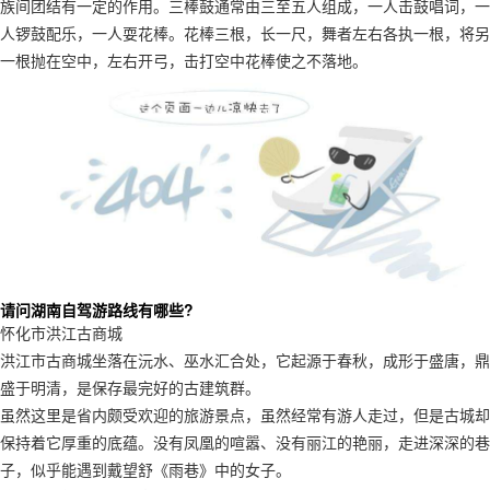
族间团结有一定的作用。三棒鼓通常由三至五人组成，一人击鼓唱词，一
人锣鼓配乐，一人耍花棒。花棒三根，长一尺，舞者左右各执一根，将另
一根抛在空中，左右开弓，击打空中花棒使之不落地。
请问湖南自驾游路线有哪些?
怀化市洪江古商城
洪江市古商城坐落在沅水、巫水汇合处，它起源于春秋，成形于盛唐，鼎
盛于明清，是保存最完好的古建筑群。
虽然这里是省内颇受欢迎的旅游景点，虽然经常有游人走过，但是古城却
保持着它厚重的底蕴。没有凤凰的喧嚣、没有丽江的艳丽，走进深深的巷
子，似乎能遇到戴望舒《雨巷》中的女子。