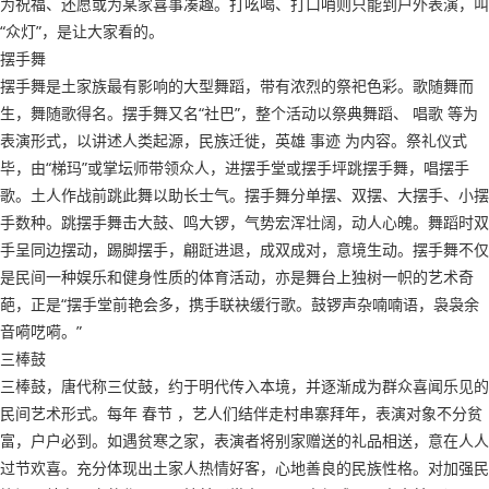
为祝福、还愿或为某家喜事凑趣。打吆喝、打口哨则只能到户外表演，叫
“众灯”，是让大家看的。
摆手舞
摆手舞是土家族最有影响的大型舞蹈，带有浓烈的祭祀色彩。歌随舞而
生，舞随歌得名。摆手舞又名“社巴”，整个活动以祭典舞蹈、 唱歌 等为
表演形式，以讲述人类起源，民族迁徙，英雄 事迹 为内容。祭礼仪式
毕，由“梯玛”或掌坛师带领众人，进摆手堂或摆手坪跳摆手舞，唱摆手
歌。土人作战前跳此舞以助长士气。摆手舞分单摆、双摆、大摆手、小摆
手数种。跳摆手舞击大鼓、鸣大锣，气势宏浑壮阔，动人心魄。舞蹈时双
手呈同边摆动，踢脚摆手，翩跹进退，成双成对，意境生动。摆手舞不仅
是民间一种娱乐和健身性质的体育活动，亦是舞台上独树一帜的艺术奇
葩，正是“摆手堂前艳会多，携手联袂缓行歌。鼓锣声杂喃喃语，袅袅余
音嗬呓嗬。”
三棒鼓
三棒鼓，唐代称三仗鼓，约于明代传入本境，并逐渐成为群众喜闻乐见的
民间艺术形式。每年 春节 ，艺人们结伴走村串寨拜年，表演对象不分贫
富，户户必到。如遇贫寒之家，表演者将别家赠送的礼品相送，意在人人
过节欢喜。充分体现出土家人热情好客，心地善良的民族性格。对加强民