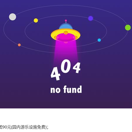
90元(园内游乐设施免费)；