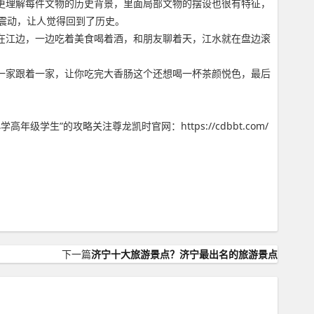
更理解每件文物的历史背景，里面局部文物的摆设也很有特征，
震动，让人觉得回到了历史。
在江边，一边吃着美食喝着酒，和朋友聊着天，江水就在盘边滚
一家跟着一家，让你吃完大香肠这个还想喝一杯茶颜悦色，最后
”的攻略关注尊龙凯时官网：https://cdbbt.com/
下一篇
济宁十大旅游景点？济宁最出名的旅游景点