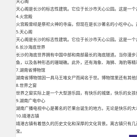
天心阁
天心阁是长沙的标志性建筑。它位于长沙市天心公园。这是一个
4.火宫殿
火宫殿曾经是祭祀火神的寺庙，但现在是长沙著名的小吃中心。
5.天心阁
天心阁是长沙的标志性建筑。它位于长沙市天心公园。这是一个
6.长沙海底世界
长沙的海底世界拥有中国中部和南部最长的海底隧道。当你漫步
鱼，以及各种形态的珊瑚礁。此外，还有海象、海狮、海豹等精
7.湖南省博物馆
湖南省博物馆因一具马王堆女尸而闻名于世。博物馆里还有其他
8.世界之窗
世界之窗实际上是一个大型游乐园，有快乐的城堡，快乐的女孩
9.湖南广电中心
湖南广播电视中心是著名的芒果台诞生的地方。无论是快乐的大
10.靖港古镇
靖港古镇有着悠久的历史文化和深厚的文化背景。离古镇只有几
宝。