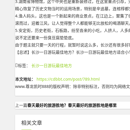
3.湖南省博物馆，这个中央也是重新装修过，在这里重点引荐
精心恢复了历史文物当时的运用场景，特别是辛追墓，连棺椁都
4.渔人码头，这也是一个新起来的商业景点，在江边上，聚集
滚而过，迎着江风，让人觉得整个人都能够无比放松的喝酒聊天
5.安定街，历史老街，石板路，纷至沓来的小吃，人挤人，人
说不定还要来一份臭豆腐垫垫底。
由于题主就只要一天的行程，就暂时说这么多，长沙还有很多好
【总述】长沙一日游玩最佳地方？长沙一日游玩最佳地方适合小学高年
标签：
长沙一日游玩最佳地方
本文地址：
https://cdbbt.com/post/789.html
www.尊龙凯时888的版权声明：
除非特别标注，否则均为网络文
上一篇
春天最好的旅游胜地？春天最好的旅游胜地是哪里
相关文章