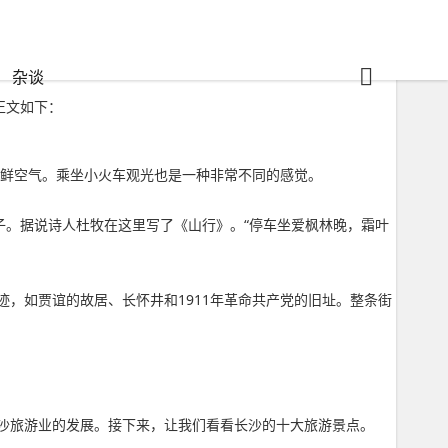
杂谈
正文如下：
新鲜空气。乘坐小火车观光也是一种非常不同的感觉。
子。据说诗人杜牧在这里写了《山行》。“停车坐爱枫林晚，霜叶
，如贾谊的故居、长怀井和1911年革命共产党的旧址。整条街
沙旅游业的发展。接下来，让我们看看长沙的十大旅游景点。