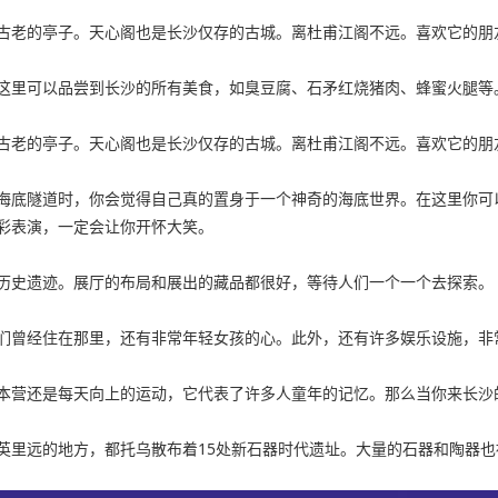
古老的亭子。天心阁也是长沙仅存的古城。离杜甫江阁不远。喜欢它的朋
这里可以品尝到长沙的所有美食，如臭豆腐、石矛红烧猪肉、蜂蜜火腿等
古老的亭子。天心阁也是长沙仅存的古城。离杜甫江阁不远。喜欢它的朋
海底隧道时，你会觉得自己真的置身于一个神奇的海底世界。在这里你可
彩表演，一定会让你开怀大笑。
历史遗迹。展厅的布局和展出的藏品都很好，等待人们一个一个去探索。
们曾经住在那里，还有非常年轻女孩的心。此外，还有许多娱乐设施，非
本营还是每天向上的运动，它代表了许多人童年的记忆。那么当你来长沙
英里远的地方，都托乌散布着15处新石器时代遗址。大量的石器和陶器