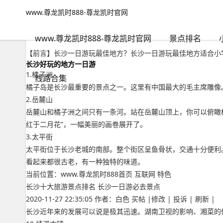
www.尊龙凯时888-尊龙凯时官网
景点排名
文章正文
www.尊龙凯时888-尊龙凯时官网
长沙一日游玩最佳地方？长沙一日游玩最佳地方适合小学高年级学生
亭亭玉立
2022年09月17日 22:06
273
0
www.尊龙凯时888-尊龙凯时官网
景点排名
【前言】长沙一日游玩最佳地方？长沙一日游玩最佳地方适合小
长沙好玩的地方一日游
1.橘子洲
线路合集
橘子岛是长沙最重要的景点之一。这里有中国最大的毛主席雕像
2.岳麓山
岳麓山和橘子洲之间只有一条河。站在岳麓山顶上，你可以俯瞰
红于二月花”，一幅美丽的画卷展开了。
3.太平街
太平街位于长沙老城的南部。整个街区呈鱼骨状，交通十分便利
看起来都很古老，有一种独特的味道。
当前位置：www.尊龙凯时888首页 互联网 特色
长沙十大旅游景点排名 长沙一日游必去景点
2020-11-27 22:35:05 作者：白色 买帖 |修改 | 投诉 | 刷新 |
长沙近年来的发展可以说是极其迅速。湖南卫视的影响、湘菜的