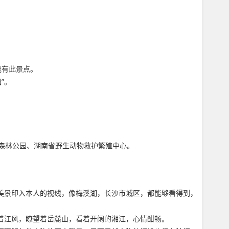
线有此景点。
”。
森林公园、湖南省野生动物救护繁殖中心。
美景印入本人的视线，像梅溪湖，长沙市城区，都能够看得到，
着江风，瞭望着岳麓山，看着开阔的湘江，心情酣畅。