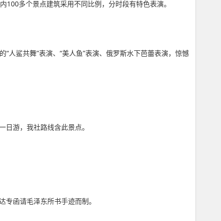
内100多个景点建筑采用不同比例，分时段有特色表演。
漫的“人鲨共舞”表演、“美人鱼”表演、俄罗斯水下芭蕾表演，惊憾
内一日游，我社路线含此景点。
李达专函请毛泽东所书手迹而制。