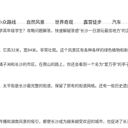
-www.尊龙凯时888
小众路线
自然风景
世界奇观
露营徒步
汽车
学高年级学生？攻略问题解答，快速解疑答惑“长沙一日游玩最佳地方”的
。它高32米，宽84米。非常壮观。这个风景区有各种各样的绿色植物和
橘子洲和长沙的市区。在爬山的路上，你还会看到一个名为“爱万亭”的亭
。太平街是长沙最完整的街道，保留了原有的街道网格。还有一些历史遗迹
传播和湖南风景的吸引，都使长沙成为越来越受欢迎的城市，也促进了长