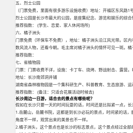
五、烈士公园
（门票免费，里面有很多游乐设施收费）地址：开福区东风路1
烈士公园是长沙市最大的公园，是座集纪念、游览和娱乐的综合
推荐指数： (学生、恋爱、家人休闲场所)
六、橘子洲头
门票免费（环保车不免费），地址：橘子洲头沿江风光带。区内
数风流人物，还看今朝。毛主席对橘子洲头的情怀可见一斑。橘子
推荐指数：
七、省植物园
门票：门票收费不详，设施：卡丁车、烧烤、野战射击、露营。
地址：长沙南郊洞井铺
湖南省森林植物园是一个集科研生产、科普教育、生态旅游、运
推荐指数： (备注：只适合花展活动时候去)
长沙周边一日游，适合去的景点有哪些呢？
假如在长沙只要一天的时间玩耍的话，时间还是比拟紧一点，长
1.岳麓山，岳麓书院，这都是到长沙必玩的景点，时间紧的话
角度不一样，观赏出来的美景也不一样。
2.橘子洲头，这个景点也是长沙的标志景点，这个景点经过全