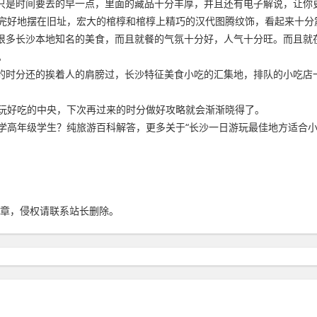
，只是时间要去的早一点，里面的藏品十分丰厚，并且还有电子解说，让你
完好地摆在旧址，宏大的棺椁和棺椁上精巧的汉代图腾纹饰，看起来十分
了很多长沙本地知名的美食，而且就餐的气氛十分好，人气十分旺。而且就
。
多的时分还的挨着人的肩膀过，长沙特征美食小吃的汇集地，排队的小吃店
玩好吃的中央，下次再过来的时分做好攻略就会渐渐晓得了。
级学生？纯旅游百科解答，更多关于“长沙一日游玩最佳地方适合小学高年级学生
章，侵权请联系站长删除。