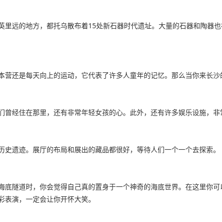
英里远的地方，都托乌散布着15处新石器时代遗址。大量的石器和陶器
本营还是每天向上的运动，它代表了许多人童年的记忆。那么当你来长沙
们曾经住在那里，还有非常年轻女孩的心。此外，还有许多娱乐设施，非
历史遗迹。展厅的布局和展出的藏品都很好，等待人们一个一个去探索。
海底隧道时，你会觉得自己真的置身于一个神奇的海底世界。在这里你可
彩表演，一定会让你开怀大笑。