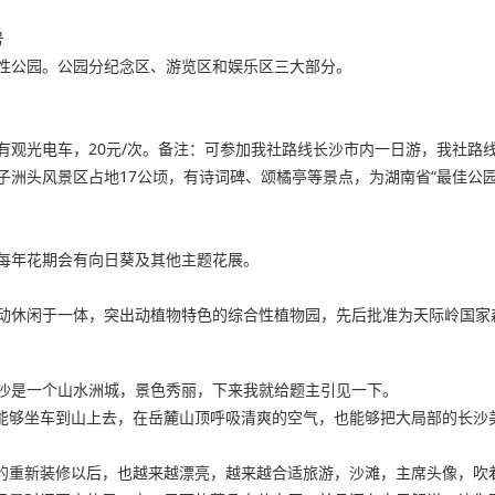
号
性公园。公园分纪念区、游览区和娱乐区三大部分。
有观光电车，20元/次。备注：可参加我社路线长沙市内一日游，我社路
洲头风景区占地17公顷，有诗词碑、颂橘亭等景点，为湖南省“最佳公园
每年花期会有向日葵及其他主题花展。
动休闲于一体，突出动植物特色的综合性植物园，先后批准为天际岭国家
沙是一个山水洲城，景色秀丽，下来我就给题主引见一下。
，能够坐车到山上去，在岳麓山顶呼吸清爽的空气，也能够把大局部的长沙
部的重新装修以后，也越来越漂亮，越来越合适旅游，沙滩，主席头像，吹