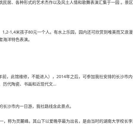
筑民居、各种形式的艺术杰作以及风土人情和歌舞表演汇集于一园 。景区
票；1,2-1,4米孩子80元一个人。有水上乐园，园内还可欣赏到唯美而又浪
套海洋特色表演。
4年前，此馆维修，不能进入），2014年之后，可参加我社安排的长沙市
历代陶瓷、书画和近现代文...
的长沙市内一日游，我社路线含此景点。
之一，称为灵麓峰。其山下以爱晚亭最为出名，是由当时的湖南大学校长