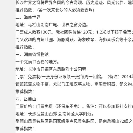
长沙世界之窗将世界各国的今古奇观、历史遗迹、风光名胜、建
推荐指数： (第一次来长沙的人必须要去啊)
二、海底世界
地址：马栏山湖南广电、世界之窗旁边。
门票成人散客130元，我社团购价格120元；1,2米以下孩子免
而又欢趣的白鲸吐圈、海豚跳跃、海象吹琴、海狮音乐会等十余
推荐指数：
三、湖南省博物馆
一个充满书香卷的地方。
地址：长沙市开福区东风路烈士公园旁
门票：免票制(一张身份证限领一张)每周一闭馆。（备注：201
该馆馆藏文物丰富，尤以马王堆汉墓文物、商周青铜器、楚文物、
推荐指数：
四、岳麓山
门票价格：门票免费（环保车不免）。备注：可以参加我社安排
地址：长沙岳麓山西郊 湖南师范大学附近。
岳麓山风景名胜区系国家级重点风景名胜区，是南岳衡山72峰
推荐指数：