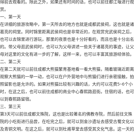
得前去观看的。除此之外，如果还有时间的话，也可以前往都江堰进行观
赏。
一、第一天
在详细的旅游攻略中，第一天所去的地方也就是成都武侯祠，这也就是诸
葛亮的祠堂。同时锦里距离武侯祠也是非常近的，在观赏完武侯祠之后，
也可以去锦里进行游玩，那里的夜景也是十分好看的，而且也是十分出名
的。带父母逛武侯祠时，也可以为父母讲述一些关于诸葛亮的事迹，让父
母对这里的文化有进一步的了解，这样一来，也可以丰富其旅游经体验。
二、第二天
在第二天就可以前往成都大熊猫繁育基地看一看大熊猫，隔着玻璃近距离
观察大熊猫的一举一动，也可以在户外营地中与熊猫们进行亲密接触，拍
照留影也是允许的。如果对熊猫比较有兴趣的话，大约可以花费5~6个小
时，在这之后，也可以前往成都的商业中心春熙路逛街。住宿的话，也可
以到春熙路留宿。
三、第三天
第3天可以前往成都文殊院，这也是比较著名的佛教寺院，然后前往文殊
院的小吃街进行品尝，在吃完之后，就可以到金沙遗址去感受古蜀文化以
及青铜文明。在这之后，就可以到杜甫草堂去感受其文化气息。这一天的