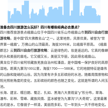
准备去四川旅游怎么玩好？四川有哪些经典必去景点？
四川推荐旅游景点峨眉山位于中国四川省乐山市峨眉山市
到四川自由行旅
游攻略
，是中国“四大佛教名山”之一。这里地势，风景优美，被誉为“世
界第一峨眉”。万佛山的山顶最高，海拔3099米，比峨眉平原高。《峨眉
郡志》云
到四川自由行旅游攻略
：云是绿色的，妆是遥远的。它真的像蝉
的头和美丽的眉毛。它又细又长，美丽又华丽，因此得名峨眉山。
黄龙位于四川省阿坝藏族羌族自治州松潘县，是中国唯一保护良好的高原
湿地。距离九寨沟100公里，海拔1700——588米。它的地貌特征是雄伟
的山脉和陡峭的山谷。因为沟里有许多五彩缤纷的水池，随着周围景物和
阳光照射角度的变化，五彩缤纷的颜色也随之变化，这就是所谓的人间玉
池。
长海、建言、糯日朗、蜀正、扎如、黑海六大景观呈“y”形分布，翠海、
瀑布、彩林、雪峰、藏族风情、蓝冰被誉为九寨沟“六大奇观”。这里最著
名的是水，它像镜子一样清，美丽而多彩。它一年到头一天不停地变化。