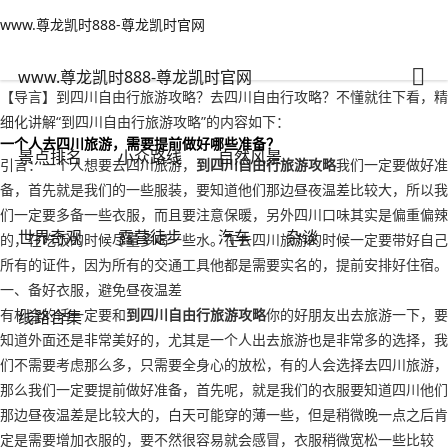
www.尊龙凯时888-尊龙凯时官网
世界奇观
文章正文
www.尊龙凯时888-尊龙凯时官网
到四川自由行旅游攻略？去四川自由行攻略-www.尊龙凯时888
秋雨绵绵
2022年09月18日 00:00
177
0
www.尊龙凯时888-尊龙凯时官网
【导言】到四川自由行旅游攻略？去四川自由行攻略？不懂就往下看，精
细化讲解“到四川自由行旅游攻略”的内容如下：
一个人去四川旅游，需要提前做好哪些准备？
景点排名
小众路线
自然风景
引言：一个人想要去四川旅游，
到四川自由行旅游攻略
我们一定要做好准
备，首先就是我们的一些服装，要知道他们那边昼夜温差比较大，所以我
们一定要多备一些衣服，而且要注意保暖，另外四川口味其实是偏重偏辣
世界奇观
露营徒步
汽车
杂谈
的，在吃饭的时候尽量多喝一些水。在去四川旅游的时候一定要带好自己
所有的证件，因为所有的交通工具他都是需要实名的，提前安排好住宿。
一、备好衣服，避免昼夜温差
有机会的话一定要和
到四川自由行旅游攻略
你的好朋友出去旅游一下，要
线路合集
知道外面还是非常美好的，尤其是一个人出去旅游也是非常多的选择，我
们不需要考虑那么多，只需要全身心的放松，有的人会选择去四川旅游，
那么我们一定要提前做好准备，首先呢，就是我们的衣服要知道四川他们
那边昼夜温差是比较大的，白天可能穿的薄一些，但是稍微晚一点之后肯
定是需要增加衣服的，要不然很容易就会感冒，衣服稍微宽松一些比较