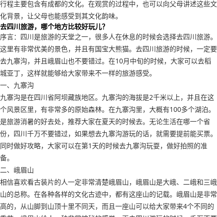
行程主要包含有成都的文化。在观赏的过程中，也可以向父母讲述这些文
化背景，让父母也能感受到其文化韵味。
去四川旅游，哪个地方比较好玩儿？
序言：四川是旅游的天堂之一，很多人在休息的时候会选择去四川旅游。
这里有非常优美的景色，并且有国宝大熊猫。去四川旅游的时候，一定要
去九寨沟，并且峨眉山也不要错过。在10月中旬的时候，大家可以去稻
城亚丁，这样就能够给大家带来不一样的旅游感受。
一、九寨沟
九寨沟是在四川省阿坝藏族地区。九寨沟的海拔是2千米以上，并且在这
个风景区里，有非常多的原始森林。在九寨沟里，大概有100多个湖泊。
是旅游消暑的好去处，推荐大家在夏天的时候去。无论生活在哪一个省
份，四川千万不要错过，如果想去九寨沟游玩的话，就需要提前能买票。
同时做好攻略，大家可以在第1天的时候去九寨沟玩耍，做好拍照的准
备。
二、峨眉山
相信喜欢看古装片的人一定非常清楚峨眉山，峨眉山是大峨、二峨和三峨
山的总称。在各种各样的文化古迹中，都有这座山的记载。峨眉山是非常
高的，从山脚到山顶十里不同天，而且一座山可以给大家带来4个不同的