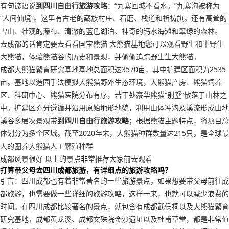
有句谚语说
到四川自由行旅游攻略
：“九寨回城不看水。”九寨沟被称为
“人间仙境”。这里有古老的藏族村庄、石磨、栈道和祈祷旗。还有高耸的
雪山、壮观的瀑布、清澈的蓝色湖泊、神奇的钙水海滩和翠绿的森林。
去成都的话肯定要去看看国宝熊猫 大熊猫基地您可以观看野生和半野生
大熊猫，体验熊猫谷的历史和景观，并偷偷追踪野生生大熊猫。
成都大熊猫繁育研究基地基地总面积达3570亩，其中扩建区面积为2535
亩。基地以造园手法模拟大熊猫野外生态环境，大熊猫产房、熊猫饲养
区、科研中心、熊猫医院分布有序，若干处豪华熊猫“别墅”散落于山林之
中。扩建区充分遵循并沿用原始地形地貌，利用山体冲沟及溪流形成山地
溪谷多层次景观带
到四川自由行旅游攻略
；根据熊猫主题特点，将项目总
体划分为多个区域。截至2020年末，大熊猫种群数量达215只，是全球最
大的圈养大熊猫人工繁殖种群
成都风景很好 以上的景点非常推荐大家前去观看
打算带父母去四川成都旅游，有详细点的旅游攻略吗？
引言：四川成都也有着非常著名的一些旅游景点，如果想要带父母前往成
都旅游，也需要做一些详细的旅游攻略，这样一来，也就可以减少浪费的
时间。在四川成都比较著名的景点，就包含有成都武侯祠以及大熊猫繁育
研究基地，成都黄龙溪、成都文殊院金沙遗址以及杜甫草堂，都是非常值