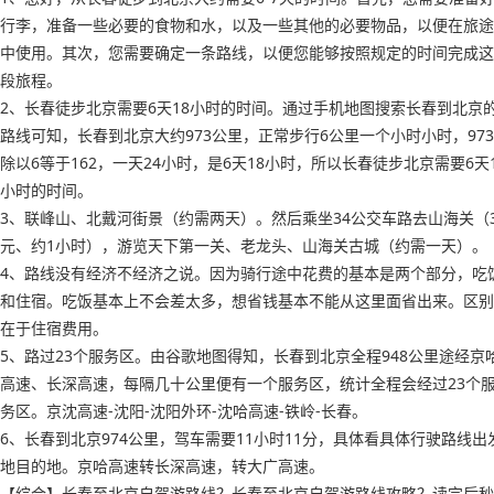
行李，准备一些必要的食物和水，以及一些其他的必要物品，以便在旅途
中使用。其次，您需要确定一条路线，以便您能够按照规定的时间完成这
段旅程。
2、长春徒步北京需要6天18小时的时间。通过手机地图搜索长春到北京
路线可知，长春到北京大约973公里，正常步行6公里一个小时小时，973
除以6等于162，一天24小时，是6天18小时，所以长春徒步北京需要6天1
小时的时间。
3、联峰山、北戴河街景（约需两天）。然后乘坐34公交车路去山海关（
元、约1小时），游览天下第一关、老龙头、山海关古城（约需一天）。
4、路线没有经济不经济之说。因为骑行途中花费的基本是两个部分，吃
和住宿。吃饭基本上不会差太多，想省钱基本不能从这里面省出来。区别
在于住宿费用。
5、路过23个服务区。由谷歌地图得知，长春到北京全程948公里途经京
高速、长深高速，每隔几十公里便有一个服务区，统计全程会经过23个
务区。京沈高速-沈阳-沈阳外环-沈哈高速-铁岭-长春。
6、长春到北京974公里，驾车需要11小时11分，具体看具体行驶路线出
地目的地。京哈高速转长深高速，转大广高速。
【综合】长春至北京自驾游路线？长春至北京自驾游路线攻略？读完后秒