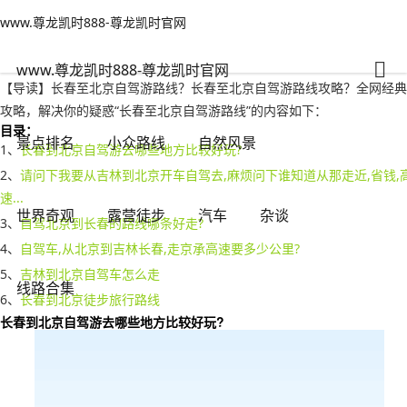
www.尊龙凯时888-尊龙凯时官网
景点排名
文章正文
www.尊龙凯时888-尊龙凯时官网
长春至北京自驾游路线，长春至北京自驾游路线攻略？-www.尊龙凯时88
有一说一
2023年05月16日 16:45
1571
0
www.尊龙凯时888-尊龙凯时官网
【导读】长春至北京自驾游路线？长春至北京自驾游路线攻略？全网经典
攻略，解决你的疑惑“长春至北京自驾游路线”的内容如下：
目录：
景点排名
小众路线
自然风景
1、
长春到北京自驾游去哪些地方比较好玩?
2、
请问下我要从吉林到北京开车自驾去,麻烦问下谁知道从那走近,省钱,
速...
世界奇观
露营徒步
汽车
杂谈
3、
自驾北京到长春的路线哪条好走?
4、
自驾车,从北京到吉林长春,走京承高速要多少公里?
5、
吉林到北京自驾车怎么走
线路合集
6、
长春到北京徒步旅行路线
长春到北京自驾游去哪些地方比较好玩?