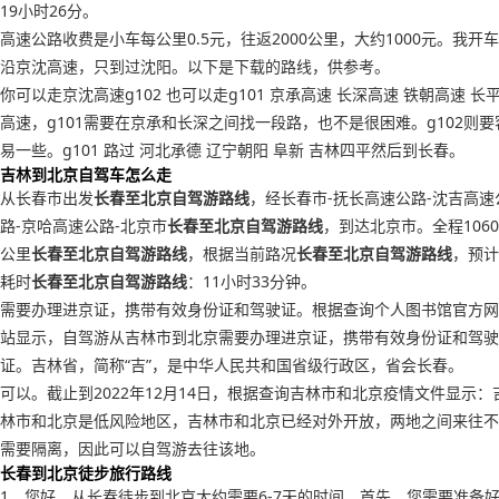
19小时26分。
高速公路收费是小车每公里0.5元，往返2000公里，大约1000元。我开车
沿京沈高速，只到过沈阳。以下是下载的路线，供参考。
你可以走京沈高速g102 也可以走g101 京承高速 长深高速 铁朝高速 长
高速，g101需要在京承和长深之间找一段路，也不是很困难。g102则要
易一些。g101 路过 河北承德 辽宁朝阳 阜新 吉林四平然后到长春。
吉林到北京自驾车怎么走
从长春市出发
长春至北京自驾游路线
，经长春市-抚长高速公路-沈吉高速
路-京哈高速公路-北京市
长春至北京自驾游路线
，到达北京市。全程1060
公里
长春至北京自驾游路线
，根据当前路况
长春至北京自驾游路线
，预计
耗时
长春至北京自驾游路线
：11小时33分钟。
需要办理进京证，携带有效身份证和驾驶证。根据查询个人图书馆官方网
站显示，自驾游从吉林市到北京需要办理进京证，携带有效身份证和驾驶
证。吉林省，简称“吉”，是中华人民共和国省级行政区，省会长春。
可以。截止到2022年12月14日，根据查询吉林市和北京疫情文件显示：
林市和北京是低风险地区，吉林市和北京已经对外开放，两地之间来往不
需要隔离，因此可以自驾游去往该地。
长春到北京徒步旅行路线
1、您好，从长春徒步到北京大约需要6-7天的时间。首先，您需要准备