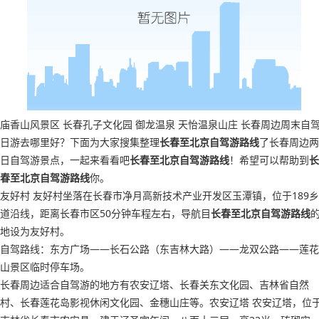
庙香山风景区 长春孔子文化园 御龙温泉 天怡温泉山庄 长春周边周末自
日游去哪里好？下面为大家搜集整理
长春至北京自驾游路线
了长春周边两
日自驾游景点，一起来看看吧
长春至北京自驾游路线
！希望可以帮助到
长
春至北京自驾游路线
你。
友好村 友好村坐落在长春市净月高新技术产业开发区玉潭镇，位于189乡
道沿线，距离长春市区50分钟车程左右，导航目
长春至北京自驾游路线
地设为友好村。
自驾路线：东方广场——长石公路（东吉林大路）——龙双公路——莲花
山景区临时停车场。
长春周边适合自驾游的地方有农安辽塔、长春关东文化园、吉林省自然
村、长春莲花岛影视休闲文化园、金穗山庄等。农安辽塔 农安辽塔，位