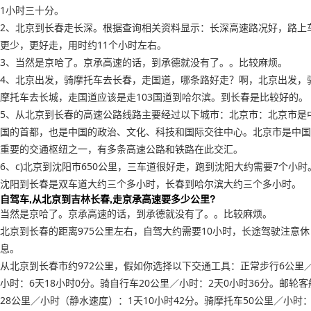
1小时三十分。
2、北京到长春走长深。根据查询相关资料显示：长深高速路况好，路上
更少，更好走，用时约11个小时左右。
3、当然是京哈了。京承高速的话，到承德就没有了。。比较麻烦。
4、北京出发，骑摩托车去长春，走国道，哪条路好走？啊，北京出发，
摩托车去长城，走国道应该是走103国道到哈尔滨。到长春是比较好的。
5、从北京到长春的高速公路线路主要经过以下城市：北京市：北京市是
国的首都，也是中国的政治、文化、科技和国际交往中心。北京市是中国
重要的交通枢纽之一，有多条高速公路和铁路在此交汇。
6、c)北京到沈阳市650公里，三车道很好走，跑到沈阳大约需要7个小时
沈阳到长春是双车道大约三个多小时，长春到哈尔滨大约三个多小时。
自驾车,从北京到吉林长春,走京承高速要多少公里?
当然是京哈了。京承高速的话，到承德就没有了。。比较麻烦。
北京到长春的距离975公里左右，自驾大约需要10小时，长途驾驶注意休
息。
从北京到长春市约972公里，假如你选择以下交通工具：正常步行6公里
小时：6天18小时0分。骑自行车20公里／小时：2天0小时36分。邮轮客
28公里／小时（静水速度）：1天10小时42分。骑摩托车50公里／小时