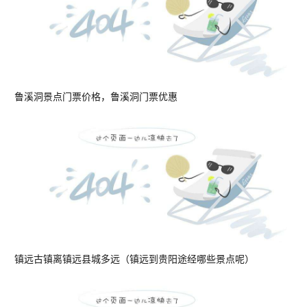
鲁溪洞景点门票价格，鲁溪洞门票优惠
镇远古镇离镇远县城多远（镇远到贵阳途经哪些景点呢）