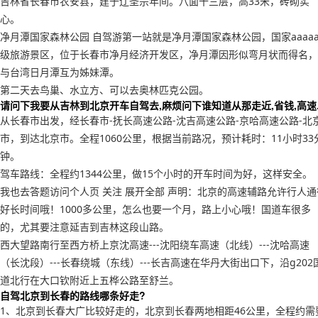
吉林省长春市农安县，建于辽圣宗年间。八面十三层，高33米，砖砌实
心。
净月潭国家森林公园 自驾游第一站就是净月潭国家森林公园，国家aaaa
级旅游景区，位于长春市净月经济开发区，净月潭因形似弯月状而得名，
与台湾日月潭互为姊妹潭。
第二天去鸟巢、水立方、可以去奥林匹克公园。
请问下我要从吉林到北京开车自驾去,麻烦问下谁知道从那走近,省钱,高速..
从长春市出发，经长春市-抚长高速公路-沈吉高速公路-京哈高速公路-北
市，到达北京市。全程1060公里，根据当前路况，预计耗时：11小时33
钟。
驾车路线：全程约1344公里，做15个小时的开车时间为好，这样安全。
我也去答题访问个人页 关注 展开全部 声明：北京的高速辅路允许行人通
好长时间哦！1000多公里，怎么也要一个月，路上小心哦！国道车很多
的，尤其要注意延吉到吉林这段山路。
西大望路南行至西方桥上京沈高速---沈阳绕车高速（北线）---沈哈高速
（长沈段）---长春绕城（东线）---长吉高速在华丹大街出口下，沿g202
道北行在大口钦附近上五桦公路至舒兰。
自驾北京到长春的路线哪条好走?
1、北京到长春大广比较好走的，北京到长春两地相距46公里，全程约需