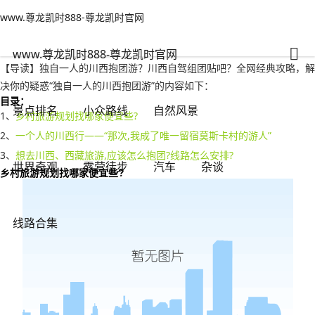
www.尊龙凯时888-尊龙凯时官网
世界奇观
文章正文
www.尊龙凯时888-尊龙凯时官网
独自一人的川西抱团游，川西自驾组团贴吧？-www.尊龙凯时888
人之常情
2023年05月16日 17:21
111
0
www.尊龙凯时888-尊龙凯时官网
【导读】独自一人的川西抱团游？川西自驾组团贴吧？全网经典攻略，解
决你的疑惑“独自一人的川西抱团游”的内容如下：
目录：
景点排名
小众路线
自然风景
1、
乡村旅游规划找哪家便宜些?
2、
一个人的川西行——“那次,我成了唯一留宿莫斯卡村的游人”
3、
想去川西、西藏旅游,应该怎么抱团?线路怎么安排?
世界奇观
露营徒步
汽车
杂谈
乡村旅游规划找哪家便宜些?
线路合集