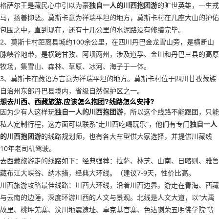
格萨尔王是藏民心中引以为豪
独自一人的川西抱团游
的旷世英雄，一生戎
马，扬善抑恶。莫斯卡意为祥瑞平坦的地方，莫斯卡村在几座大山的护佑
包围之中，直到现在，还有十几公里的水泥路没有修缮完毕。
2、莫斯卡村距离县城约100余公里，在四川丹巴金龙雪山旁，是横断山
脉峡谷地带，是横跨甘孜、阿坝两州，涉及道孚、金川和丹巴三县的高原
牧场，集雪山、森林、草原、冰河、海子于一体。
3、莫斯卡在藏语方言意为祥瑞平坦的地方。莫斯卡村位于四川甘孜藏族
自治州东部丹巴县境内，省级自然保护区之一。
想去川西、西藏旅游,应该怎么抱团?线路怎么安排?
因为少有人这样玩
独自一人的川西抱团游
，所以这个线路不能跟团，只能
私人定制行程，这方面可以联系“走川西吃喝玩乐”，他们有专门
独自一人
的川西抱团游
的线路规划师，也有各大车型供大家选择，并提供川藏线
10年老司机驾驶。
去西藏旅游走的线路如下：经典强荐：拉萨、林芝、山南、日喀则、雅鲁
藏布江大峡谷、纳木措，经典大环线。（建议7-9天，性价比高。
川西旅游攻略最佳线路：川西大环线，沿着川西边界，游走在青海、西藏
与云南的边陲，深度环游川西的人文与景观。北线是人文大道，以“大禹
故里、桃坪羌寨、汶川地震遗址、卓克基官寨、色达喇荣五明佛学院”等