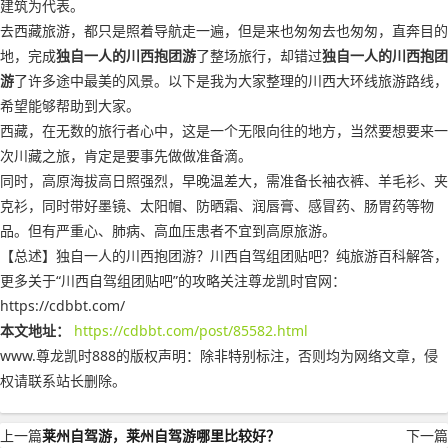
建筑为代表。
去西藏旅游，都只是照着导航走一遍，但是来也匆匆去也匆匆，直奔目的
地，完成
独自一人的川西抱团游
了整场旅行，却错过
独自一人的川西抱团
游
了许多途中最美的风景。以下是我为大家整理的川西大环线旅游路线，
希望能够帮助到大家。
西藏，在无数的旅行者心中，这是一个无限向往的地方，当然要想要来一
次川藏之旅，肯定是要事先做做准备滴。
同时，高原海拔高日照强烈，早晚温差大，需准备长袖衣裤、羊毛衫、夹
克衫，同时带好墨镜、太阳帽、防晒霜、润唇膏、感冒药、肠胃药等物
品。但有严重心、肺病、高血压患者不宜到高原旅游。
【总述】独自一人的川西抱团游？川西自驾组团贴吧？纯旅游百科解答，
更多关于“川西自驾组团贴吧”的攻略关注尊龙凯时官网：
https://cdbbt.com/
本文地址：
https://cdbbt.com/post/85582.html
www.尊龙凯时888的版权声明：
除非特别标注，否则均为网络文章，侵
权请联系站长删除。
上一篇
莱州自驾游，莱州自驾游哪里比较好？
下一篇