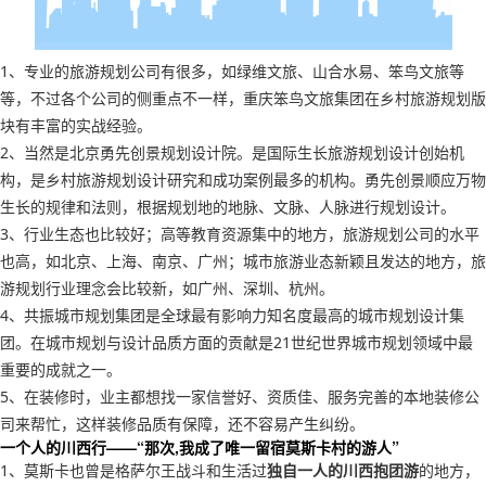
1、专业的旅游规划公司有很多，如绿维文旅、山合水易、笨鸟文旅等
等，不过各个公司的侧重点不一样，重庆笨鸟文旅集团在乡村旅游规划版
块有丰富的实战经验。
2、当然是北京勇先创景规划设计院。是国际生长旅游规划设计创始机
构，是乡村旅游规划设计研究和成功案例最多的机构。勇先创景顺应万物
生长的规律和法则，根据规划地的地脉、文脉、人脉进行规划设计。
3、行业生态也比较好；高等教育资源集中的地方，旅游规划公司的水平
也高，如北京、上海、南京、广州；城市旅游业态新颖且发达的地方，旅
游规划行业理念会比较新，如广州、深圳、杭州。
4、共振城市规划集团是全球最有影响力知名度最高的城市规划设计集
团。在城市规划与设计品质方面的贡献是21世纪世界城市规划领域中最
重要的成就之一。
5、在装修时，业主都想找一家信誉好、资质佳、服务完善的本地装修公
司来帮忙，这样装修品质有保障，还不容易产生纠纷。
一个人的川西行——“那次,我成了唯一留宿莫斯卡村的游人”
1、莫斯卡也曾是格萨尔王战斗和生活过
独自一人的川西抱团游
的地方，