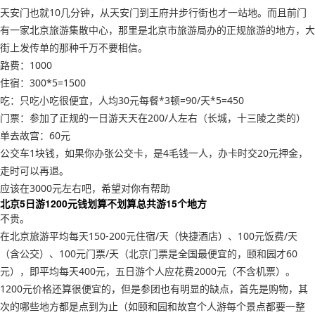
天安门也就10几分钟，从天安门到王府井步行街也才一站地。而且前门
有一家北京旅游集散中心，那里是北京市旅游局办的正规旅游的地方，大
街上发传单的那种千万不要相信。
路费：1000
住宿：300*5=1500
吃：只吃小吃很便宜，人均30元每餐*3顿=90/天*5=450
门票：参加了正规的一日游天天在200/人左右（长城，十三陵之类的）
单去故宫：60元
公交车1块钱，如果你办张公交卡，是4毛钱一人，办卡时交20元押金，
走时可以再退。
应该在3000元左右吧，希望对你有帮助
北京5日游1200元钱划算不划算总共游15个地方
不贵。
在北京旅游平均每天150-200元住宿/天（快捷酒店）、100元饭费/天
（含公交）、100元门票/天（北京门票是全国最便宜的，颐和园才60
元），即平均每天400元，五日游个人应花费2000元（不含机票）。
1200元价格还算很便宜的，但是参团也有明显的缺点，首先是购物，其
次的哪些地方都是点到为止（如颐和园和故宫个人游每个景点都要一整