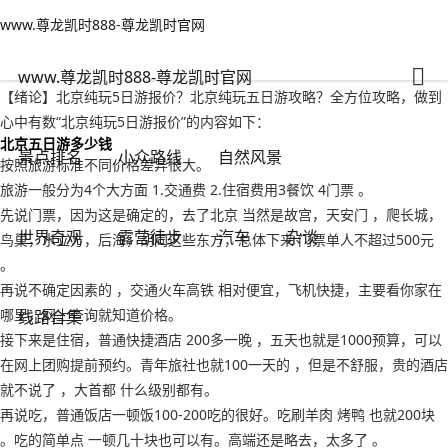
www.尊龙凯时888-尊龙凯时官网
景点排名
文章正文
www.尊龙凯时888-尊龙凯时官网
北京纯玩5日游报价？北京纯玩五日游攻略-www.尊龙凯时888
背包客
2022年09月18日 04:48
102
0
www.尊龙凯时888-尊龙凯时官网
【绪论】北京纯玩5日游报价？北京纯玩五日游攻略？全方位攻略，做到
心中有数“北京纯玩5日游报价”的内容如下：
北京五日游多少钱
景点排名
小众路线
自然风景
按照旅游标准不同价格差异很大。
旅游一般分为4个大方面 1.交通费 2.住宿费用3餐饮 4门票 。
先说门票，因为这是确定的，去了北京 当然是故宫，天安门 ，爬长城，
世界奇观
露营徒步
汽车
杂谈
鸟巢，水立方，后海，胡同这些东方，总体下来 门票单人不超过500元
。
再说不确定因素的 ，交通火车高铁 相对便宜，飞机快捷，主要看你家在
哪里，网上查询就知道价格。
线路合集
接下来是住宿，普通快捷酒店 200多一晚 ，五天也就是1000预算，可以
在网上团购提前预约。青年旅社也就100一天的 ，但是不舒服，贵的酒店
就不说了 ，大首都 什么级别都有。
再说吃，普通饭店一顿饭100-200吃的很好。吃刷羊肉 烤鸭 也就200块
。吃的简单点 一顿几十块也可以有。高端还是略去，太多了 。