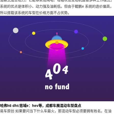
系统的优点是体积小、动力强及油耗低。但由于鲲鹏e 系统的造价偏高，
所以搭载该系统的车型在价格方面不占优势。
哈弗h6 dht/思域e：hev等，成都车展混动车型盘点
易车原创 如果要问当下什么车最火，那混动车型必须要拥有姓名。在油