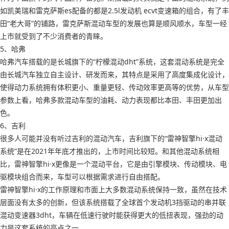
如凯美瑞和雷克萨斯es配备的都是2.5l发动机 ecvt变速箱的组合，有了丰
田“老大哥”的铺路，雷克萨斯混动车型的发展也算是顺风顺水，车型一经
上市就受到了不少消费者的青睐。
5、哈弗
哈弗汽车搭载的是长城旗下的“柠檬混动dht”系统，这套混动系统是完全
由长城汽车独立自主设计、研发而来，其特点是采用了高度集成化设计，
使得动力系统拥有体积更小、重量更轻、传动效率更高等的优势，从车型
参数上看，哈弗多款混动车型的油耗、动力表现都比本田、丰田更加出
色。
6、吉利
很多人可能并没有听过吉利的混动汽车，吉利旗下的“雷神智擎hi·x混动
系统”是在2021年年底才推出的，上市时间比较短。和其他混动系统相
比，雷神智擎hi·x更像是一个混动平台，它是由引擎模块、传动模块、电
驱模块组合而来，车型可以根据需求进行自由搭配。
雷神智擎hi·x的工作原理和市面上大多数混动系统保持一致，虽然在技术
层面没有太多的创新，但该系统搭载了全球首个发动机3挡驱动的串并联
混动变速器3dht，车辆在低速行驶时能获得更大的低扭表现，强劲的动
力是这套系统的亮点之一。