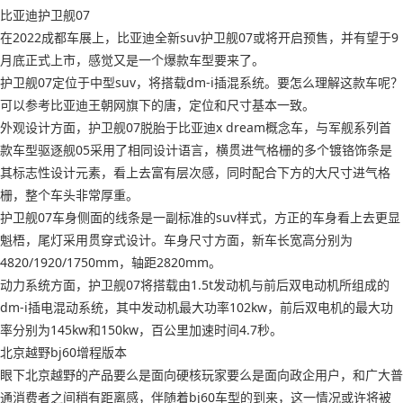
比亚迪护卫舰07
在2022成都车展上，比亚迪全新suv护卫舰07或将开启预售，并有望于9
月底正式上市，感觉又是一个爆款车型要来了。
护卫舰07定位于中型suv，将搭载dm-i插混系统。要怎么理解这款车呢？
可以参考比亚迪王朝网旗下的唐，定位和尺寸基本一致。
外观设计方面，护卫舰07脱胎于比亚迪x dream概念车，与军舰系列首
款车型驱逐舰05采用了相同设计语言，横贯进气格栅的多个镀铬饰条是
其标志性设计元素，看上去富有层次感，同时配合下方的大尺寸进气格
栅，整个车头非常厚重。
护卫舰07车身侧面的线条是一副标准的suv样式，方正的车身看上去更显
魁梧，尾灯采用贯穿式设计。车身尺寸方面，新车长宽高分别为
4820/1920/1750mm，轴距2820mm。
动力系统方面，护卫舰07将搭载由1.5t发动机与前后双电动机所组成的
dm-i插电混动系统，其中发动机最大功率102kw，前后双电机的最大功
率分别为145kw和150kw，百公里加速时间4.7秒。
北京越野bj60增程版本
眼下北京越野的产品要么是面向硬核玩家要么是面向政企用户，和广大普
通消费者之间稍有距离感，伴随着bj60车型的到来，这一情况或许将被