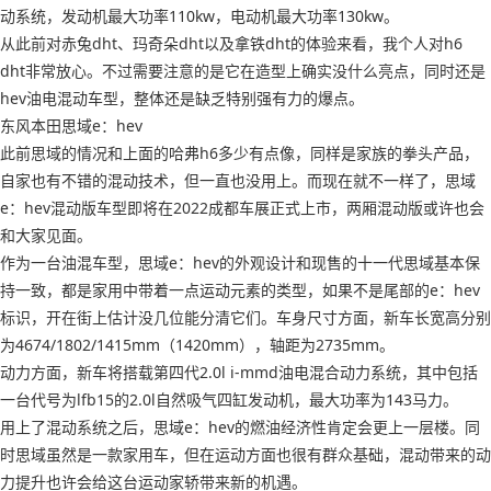
动系统，发动机最大功率110kw，电动机最大功率130kw。
从此前对赤兔dht、玛奇朵dht以及拿铁dht的体验来看，我个人对h6
dht非常放心。不过需要注意的是它在造型上确实没什么亮点，同时还是
hev油电混动车型，整体还是缺乏特别强有力的爆点。
东风本田思域e：hev
此前思域的情况和上面的哈弗h6多少有点像，同样是家族的拳头产品，
自家也有不错的混动技术，但一直也没用上。而现在就不一样了，思域
e：hev混动版车型即将在2022成都车展正式上市，两厢混动版或许也会
和大家见面。
作为一台油混车型，思域e：hev的外观设计和现售的十一代思域基本保
持一致，都是家用中带着一点运动元素的类型，如果不是尾部的e：hev
标识，开在街上估计没几位能分清它们。车身尺寸方面，新车长宽高分别
为4674/1802/1415mm（1420mm），轴距为2735mm。
动力方面，新车将搭载第四代2.0l i-mmd油电混合动力系统，其中包括
一台代号为lfb15的2.0l自然吸气四缸发动机，最大功率为143马力。
用上了混动系统之后，思域e：hev的燃油经济性肯定会更上一层楼。同
时思域虽然是一款家用车，但在运动方面也很有群众基础，混动带来的动
力提升也许会给这台运动家轿带来新的机遇。