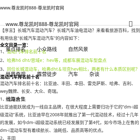
www.尊龙凯时888-尊龙凯时官网
汽车
文章正文
www.尊龙凯时888-尊龙凯时官网
长城汽车混动汽车？长城汽车油电混动-www.尊龙凯时888
人之常情
2022年10月20日 07:48
116
0
www.尊龙凯时888-尊龙凯时官网
【序言】长城汽车混动汽车？长城汽车油电混动？来看看旅游百科，找到
有用信息“长城汽车混动汽车”的内容如下：
全文目录一览：
景点排名
小众路线
自然风景
1、
混动汽车排名前十名
2、
哈弗h6 dht/思域e：hev等，成都车展混动车型盘点
3、
同位长城混动车，哈弗dht＆坦克hev相比，两者有什么本质区别呢？
世界奇观
露营徒步
汽车
杂谈
混动汽车排名前十名
混动汽车排名前十名：比亚迪、丰田、本田、雷克萨斯、哈弗、吉利、
wey魏牌、长安、大众、奇瑞。
线路合集
1、比亚迪
比亚迪能跃居成为一线自主品牌，在很大程度上需要归功于它的“dm-i超
级混动”系统，比亚迪早在2008年就推出了第一代混动技术，经过十几年
的发展，如今dm-i超级混动系统已经发展到了第4代，如今市场上在售的
dm-i混动车型有着续航长、油耗低、品质高等的优点。
2、丰田