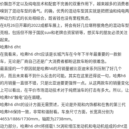
价飘忽不定以及纯电技术和配套不完善的双重作用下，越来越多的消费者
嗅到了混动车型的香气。的确，优秀的混动车型其实就是把燃油和纯电两
种动力形式的长处相结合，既省钱也没有里程焦虑。
在8月26日开幕的2022成都车展上，将会有好几位堪称狠角色的混动车型
亮相，包括但不限于国民suv和老牌合资家轿等，想买车的朋友必须关注
起来。
哈弗h6 dht
在我看来，哈弗h6 dht应该是长城汽车在今年下半年最重要的一款新
车，无论是厂商自己还是广大消费者都盼这款车盼的很着急。
最直接的一个原因就是哈弗h6的月销量被比亚迪宋系列压制了好几个
月，而且未来看不到什么反击的可能。其实在这里还得说一句，哈弗h6
的月销量一直很不错，只是比亚迪要更强悍一点。从这两款车的销量变化
上可以看出，在平价市场混动技术对于纯燃油车的打击有多大。所以，让
哈弗h6“触电”迫在眉睫。
哈弗h6 dht的设计方面无需赘述，无论是外观和内饰都和在售的第三代
哈弗h6保持一致，非常和谐耐看。车身尺寸方面，长宽高分别为
4653/1886/1730mm，轴距为2738mm。
动力部分，哈弗h6 dht将搭载1.5t涡轮增压发动机和电动机组成的dht混