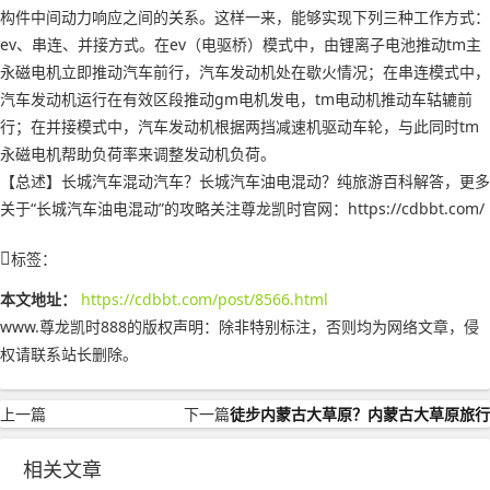
构件中间动力响应之间的关系。这样一来，能够实现下列三种工作方式：
ev、串连、并接方式。在ev（电驱桥）模式中，由锂离子电池推动tm主
永磁电机立即推动汽车前行，汽车发动机处在歇火情况；在串连模式中，
汽车发动机运行在有效区段推动gm电机发电，tm电动机推动车轱辘前
行；在并接模式中，汽车发动机根据两挡减速机驱动车轮，与此同时tm
永磁电机帮助负荷率来调整发动机负荷。
【总述】长城汽车混动汽车？长城汽车油电混动？纯旅游百科解答，更多
关于“长城汽车油电混动”的攻略关注尊龙凯时官网：https://cdbbt.com/
标签：
本文地址：
https://cdbbt.com/post/8566.html
www.尊龙凯时888的版权声明：
除非特别标注，否则均为网络文章，侵
权请联系站长删除。
上一篇
下一篇
徒步内蒙古大草原？内蒙古大草原旅行
相关文章