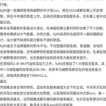
打破。
bj60是一款兼顾家用和越野的中大型suv，将在2022成都车展上开启预
售，将在今年第四季度上市，后续还将推出增程版车系，在车展上或许也
能见到。
新车采用最新的家族设计语言，在保留经典元素的同时也做了不少创新，
整体效果绝对大气稳重。内饰方面，bj60采用的也是四平八稳的硬朗设
计，设计细节和用料层次都有不错的质感。
bj60诞生于品牌最新的积木平台，不仅配备四驱系统、差速器、全地形
系统等硬核装备，还有越野特色智能驾驶辅助和智能网联技术。在满足用
户越野需求的同时，也在智能科技和舒适性方面有更多提升。
在常规的2.0t 48v汽油轻混动力之外，bj60还增加了1.5t增程式版本，其
中1.5t增程器热效率高达40.5%，采用专为越野场景优化的电池安装方
式，纯电续航里程在100km以上。
最后
凭借着自身实用的特性，混动车型越来越成为当下的主流。今天所涉及到
的车型价格和定位就有很大的跨度，从家用轿车到硬派中大型suv，每一
款都极具看点。当然随着成都车展的脚步越来越近，也许还会有更多的混
动车型和大家见面，敬请关注易车app的后续报道。