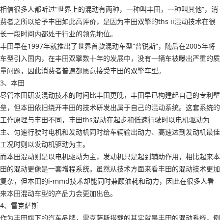
相信很多人都听过“世界上的混动有两种，一种叫丰田，一种叫其他”，消
费者之所以给予丰田如此高评价，是因为丰田双擎的ths ii混动技术在很
长一段时间内都处于行业的领先地位。
丰田早在1997年就推出了世界首款混动车型“普锐斯”，随后在2005年将
车型引入国内，在丰田双擎数十年的发展中，没有一辆车被曝出严重的质
量问题，因此消费者普遍都愿意接受丰田的双擎车型。
3、本田
尽管本田研发混动技术的时间比丰田更晚，丰田早已构建起自己的专利壁
垒，但本田依旧绕开丰田的技术研发出属于自己的混动系统。这套系统的
工作原理与丰田不同，丰田ths混动在起步和低速行驶时以电机驱动为
主、匀速行驶时电机和发动机同时给车辆输出动力、高速达到发动机最佳
工况时则以发动机驱动为主。
而本田混动则是以电机驱动为主，发动机只是起到辅助作用，相比起来本
田的混动更像是一套增程系统。虽然从技术方面来看丰田的混动技术更加
复杂，但本田的i-mmd技术却能同时兼顾油耗和动力，因此在很多人看
来本田混动车型的产品力会更加出色。
4、雷克萨斯
作为丰田旗下的汽车品牌，雷克萨斯搭载的其实就是丰田的混动系统，例