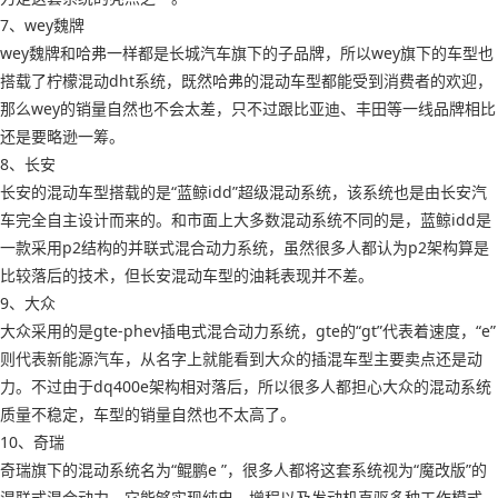
7、wey魏牌
wey魏牌和哈弗一样都是长城汽车旗下的子品牌，所以wey旗下的车型也
搭载了柠檬混动dht系统，既然哈弗的混动车型都能受到消费者的欢迎，
那么wey的销量自然也不会太差，只不过跟比亚迪、丰田等一线品牌相比
还是要略逊一筹。
8、长安
长安的混动车型搭载的是“蓝鲸idd”超级混动系统，该系统也是由长安汽
车完全自主设计而来的。和市面上大多数混动系统不同的是，蓝鲸idd是
一款采用p2结构的并联式混合动力系统，虽然很多人都认为p2架构算是
比较落后的技术，但长安混动车型的油耗表现并不差。
9、大众
大众采用的是gte-phev插电式混合动力系统，gte的“gt”代表着速度，“e”
则代表新能源汽车，从名字上就能看到大众的插混车型主要卖点还是动
力。不过由于dq400e架构相对落后，所以很多人都担心大众的混动系统
质量不稳定，车型的销量自然也不太高了。
10、奇瑞
奇瑞旗下的混动系统名为“鲲鹏e ”，很多人都将这套系统视为“魔改版”的
混联式混合动力，它能够实现纯电、增程以及发动机直驱多种工作模式，