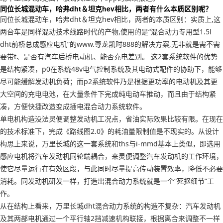
同位长城混动车，哈弗dht＆坦克hev相比，两者有什么本质区别呢？
同位长城混动车，哈弗dht＆坦克hev相比，两者的本质区别：实质上,这
两台车是同样混动技术线路时代的产物,使用的是“混合动力专用型1.5l
dht前桥总成感应电机”的www.尊龙凯时888的解决方案,无非就是需不需
要带t、是否有汽车后桥电动机、能否充电差别。 这2套系统软件的优势
是结构紧凑，p0在系统48v电气控制系统及其电动式配件的协助下，能够
尽可能缓解发动机负荷；而p2系统软件乃是根据更功率的电动机及其更
大空间的充电电池，在大量条件下完成纯电动车推动，而且由于结构紧
凑，方便快捷改造变成插电混合动力系统软件。
单电机构造没法灵便调整发动机工况点，省油实际效果比较有限。在现在
的技术标准下，完成《路线图2.0》的耗油量限制值是不现实的。从设计
构思上来说，万里长城的这一套系统和ths与i-mmd基本上类似，即选用
感应电机将汽车发动机同轮端耦合，来灵便调整汽车发动机的工作环境，
使它尽量运行在有效区段，与此同时尽量提高传动装置效率，降低不必要
消耗。同发动机研发一样，打造出混合动力系统就是一个“死抠细节”工
作。
从在结构上看来，万里长城dht混合动力系统的构造不复杂：汽车发动机
及其两部电机通过一个平行轴2挡减速机构联接，根据离合来调整不一样