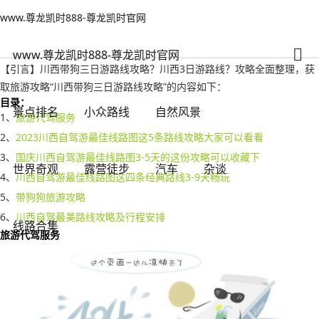
www.尊龙凯时888-尊龙凯时官网
露营徒步
文章正文
www.尊龙凯时888-尊龙凯时官网
川西带狗三日游路线攻略，川西3日游路线？-www.尊龙凯时888
旅游情报部门
2023年05月17日 12:03
90
0
www.尊龙凯时888-尊龙凯时官网
【引言】川西带狗三日游路线攻略？川西3日游路线？攻略全面整理，获
取旅游攻略“川西带狗三日游路线攻略”的内容如下：
目录：
景点排名
小众路线
自然风景
1、
旅游代驾服务
2、
2023川西自驾游最佳线路图这5条路线攻略大家可以看看
3、
国庆川西自驾游最佳线路图3-5天的这份攻略可以收藏下
世界奇观
露营徒步
汽车
杂谈
4、
川西自驾游最佳线路图这四条经典路线3-9天畅玩
5、
带狗狗旅游攻略
6、
川西自驾最美路线攻略及行程安排
线路合集
旅游代驾服务