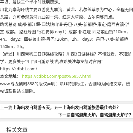
平坦，最快三个半小时就到康定。
川北九寨沟环线主要以游览九寨沟、黄龙、若尔盖草原为中心，全程无回
头路，亦可参观黄河九曲第一湾、红原大草原、古尔沟等景点。
路线总览 成都-都江堰-四姑娘山镇-丹巴-八美-新都桥-康定-磨西古镇-泸
定-成都。 路线导图 行程安排 day1：成都-都江堰-四姑娘山镇210km，
4h。 day2：四姑娘山镇-丹巴120km，2h。 day3：丹巴-八美-新都桥
150km，5h。
【综述】川西带狗三日游路线攻略？川西3日游路线？不懂就看，不知就
学，更多关于“川西3日游路线”的攻略关注尊龙凯时官网：
https://cdbbt.com/
本文地址：
https://cdbbt.com/post/85957.html
www.尊龙凯时888的版权声明：
除非特别标注，否则均为网络文章，侵
权请联系站长删除。
上一篇
上海出发自驾游五天，五一上海出发自驾游旅游最佳去处？
下一篇
自驾游柴火炉，自驾游柴火炉子？
相关文章