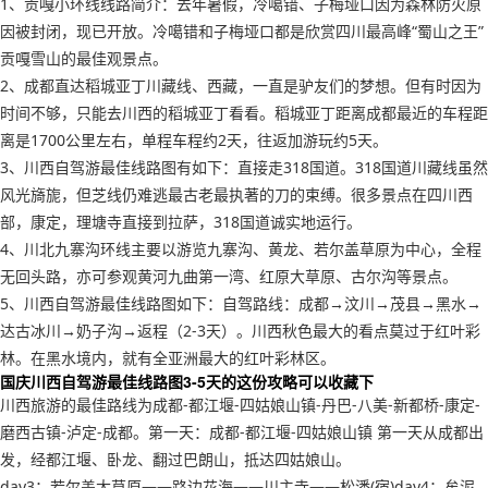
1、贡嘎小环线线路简介：去年暑假，冷噶错、子梅垭口因为森林防火原
因被封闭，现已开放。冷噶错和子梅垭口都是欣赏四川最高峰“蜀山之王”
贡嘎雪山的最佳观景点。
2、成都直达稻城亚丁川藏线、西藏，一直是驴友们的梦想。但有时因为
时间不够，只能去川西的稻城亚丁看看。稻城亚丁距离成都最近的车程距
离是1700公里左右，单程车程约2天，往返加游玩约5天。
3、川西自驾游最佳线路图有如下：直接走318国道。318国道川藏线虽然
风光旖旎，但芝线仍难逃最古老最执著的刀的束缚。很多景点在四川西
部，康定，理塘寺直接到拉萨，318国道诚实地运行。
4、川北九寨沟环线主要以游览九寨沟、黄龙、若尔盖草原为中心，全程
无回头路，亦可参观黄河九曲第一湾、红原大草原、古尔沟等景点。
5、川西自驾游最佳线路图如下：自驾路线：成都→汶川→茂县→黑水→
达古冰川→奶子沟→返程（2-3天）。川西秋色最大的看点莫过于红叶彩
林。在黑水境内，就有全亚洲最大的红叶彩林区。
国庆川西自驾游最佳线路图3-5天的这份攻略可以收藏下
川西旅游的最佳路线为成都-都江堰-四姑娘山镇-丹巴-八美-新都桥-康定-
磨西古镇-泸定-成都。第一天：成都-都江堰-四姑娘山镇 第一天从成都出
发，经都江堰、卧龙、翻过巴朗山，抵达四姑娘山。
day3：若尔盖大草原——路边花海——川主寺——松潘(宿)day4：牟泥