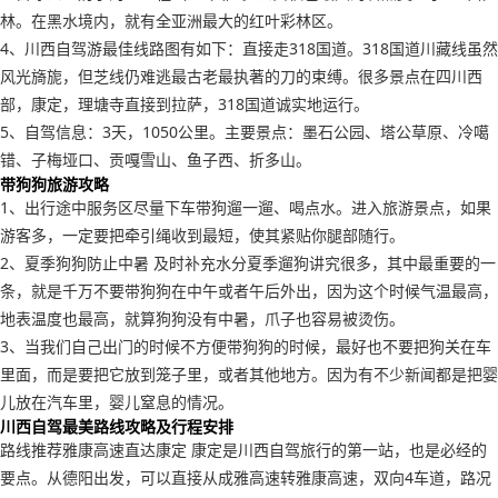
林。在黑水境内，就有全亚洲最大的红叶彩林区。
4、川西自驾游最佳线路图有如下：直接走318国道。318国道川藏线虽然
风光旖旎，但芝线仍难逃最古老最执著的刀的束缚。很多景点在四川西
部，康定，理塘寺直接到拉萨，318国道诚实地运行。
5、自驾信息：3天，1050公里。主要景点：墨石公园、塔公草原、冷噶
错、子梅垭口、贡嘎雪山、鱼子西、折多山。
带狗狗旅游攻略
1、出行途中服务区尽量下车带狗遛一遛、喝点水。进入旅游景点，如果
游客多，一定要把牵引绳收到最短，使其紧贴你腿部随行。
2、夏季狗狗防止中暑 及时补充水分夏季遛狗讲究很多，其中最重要的一
条，就是千万不要带狗狗在中午或者午后外出，因为这个时候气温最高，
地表温度也最高，就算狗狗没有中暑，爪子也容易被烫伤。
3、当我们自己出门的时候不方便带狗狗的时候，最好也不要把狗关在车
里面，而是要把它放到笼子里，或者其他地方。因为有不少新闻都是把婴
儿放在汽车里，婴儿窒息的情况。
川西自驾最美路线攻略及行程安排
路线推荐雅康高速直达康定 康定是川西自驾旅行的第一站，也是必经的
要点。从德阳出发，可以直接从成雅高速转雅康高速，双向4车道，路况