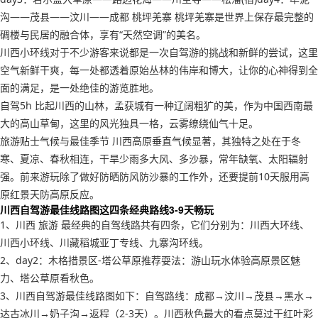
沟——茂县——汶川——成都 桃坪羌寨 桃坪羌寨是世界上保存最完整的
碉楼与民居的融合体，享有“天然空调”的美名。
川西小环线对于不少游客来说都是一次自驾游的挑战和新鲜的尝试，这里
空气新鲜干爽，每一处都透着原始丛林的伟岸和博大，让你的心神得到全
面的满足，是一处绝佳的游览胜地。
自驾5h 比起川西的山林，孟获城有一种辽阔粗犷的美，作为中国西南最
大的高山草甸，这里的风光独具一格，云雾缭绕仙气十足。
旅游贴士气候与最佳季节 川西高原垂直气候显著，其独特之处在于冬
寒、夏凉、春秋相连，干旱少雨多大风、多沙暴，常年缺氧、太阳辐射
强。前来游玩除了做好防晒防风防沙暴的工作外，还要提前10天服用高
原红景天防高原反应。
川西自驾游最佳线路图这四条经典路线3-9天畅玩
1、川西 旅游 最经典的自驾线路共有四条，它们分别为：川西大环线、
川西小环线、川藏稻城亚丁专线、九寨沟环线。
2、day2：木格措景区-塔公草原推荐耍法：游山玩水体验高原景区魅
力、塔公草原看秋色。
3、川西自驾游最佳线路图如下：自驾路线：成都→汶川→茂县→黑水→
达古冰川→奶子沟→返程（2-3天）。川西秋色最大的看点莫过于红叶彩