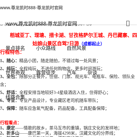
www.尊龙凯时888-尊龙凯时官网
线路合集
文章正文
www.尊龙凯时888-尊龙凯时官网
【自驾7日游 】稻城亚丁、理塘、措卡湖、甘孜格萨尔王城、丹巴藏寨、
四姑娘山景区-www.尊龙凯时888
www.尊龙凯时888-尊龙凯时官网
千里不留行
2023年05月17日 15:04
501
0
稻城亚丁、
理塘、措卡湖、甘孜格萨尔王城、丹巴藏寨、四
姑娘山景区
自驾
7
日游
（成都起止）
景点排名
小众路线
自然风景
行程特色
：
1、随心：
精品小团，随走随拍，不错过每一处风景；
2
、纯玩：
全程纯玩，不进任何购物店，更多时间游玩；
世界奇观
露营徒步
汽车
杂谈
3
、全包：
除
部分
正餐外，住宿、门票
、
观光车、电瓶车、保险、领队
全
含；
5、舒适：
全程安排当地较好
3-
4星级酒店入住，住得舒心；
线路合集
6、专业：
专业产品设计，专业藏区老司机随车带队；
7、保障：
随车应急氧气配备，药品配备，工具配备保障；
行程看点：
1、
康定
——情歌的故乡，茶马互市的重镇，锅庄文化的发祥地；
2、
折多山
——康巴第一关，海拔4298米，汉藏文化的分界线；