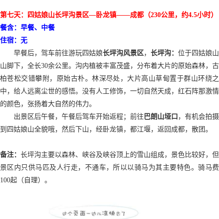
第七天：四姑娘山长坪沟景区
—卧龙镇——成都（230公里，约4.5小时）
餐含：早餐
、中餐
住宿：无
早餐后，驾车前往
游玩
四姑娘
长坪沟
风景区
，
长坪沟：
位于四姑娘山
山脚下，全长
30余公里。沟内植被丰富茂盛，分布着大片的原始森林，古
柏苍松交错攀附，原始古朴。林深尽处，大片高山草甸置于群山环绕之
中，给人远离尘世的感悟。没有人工修饰，一切自然天成，红石阵那激情
的颜色，张扬着大自然的伟力。
出景区后午餐，午餐后驾车开始返程；前往
巴朗山垭口
，有机会拍摄
到四姑娘山全貌哦，然后下山，经卧龙镇，都江堰，返回成都，散团。
备注：
长坪沟主要以森林、峡谷及峡谷顶上的雪山组成，景色比较好，但
景区内只供马匹及人行走，不通车，所以以骑马为其主要特色。
骑马
100起
（自理）
。