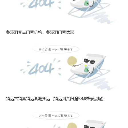
鲁溪洞景点门票价格，鲁溪洞门票优惠
镇远古镇离镇远县城多远（镇远到贵阳途经哪些景点呢）