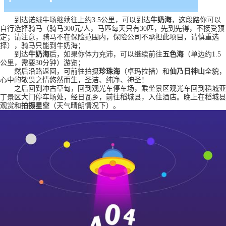
到达诺绒牛场继续往上约
3.5公里，可以到达
牛奶海
，这段路你可以
自行选择骑马（骑马
3
00元/人，
马匹每天只有
30匹，先到先得，不接受预
定；
请注意，骑马不在保险范围内，保险公司不承担此项目，请慎重选
择），骑马只能到牛奶海；
到达
牛奶海
后，如果你体力充沛，可以继续前往
五色海
（单边约
1.5
公里，需要30分钟）游览；
然后沿路返回，可前往拍摄
珍珠海
（卓玛拉措）和
仙乃日神山
全貌，
心中的敬畏之情悠然而生，圣洁、纯净、神圣！
之后回到冲古草甸，回到观光车停车场，
乘坐景区观光车回到稻城亚
丁景区大门停车场处，经日瓦乡，前往稻城县，入住酒店。晚上在稻城县
观赏和
拍摄星空
（天气晴朗情况下）。