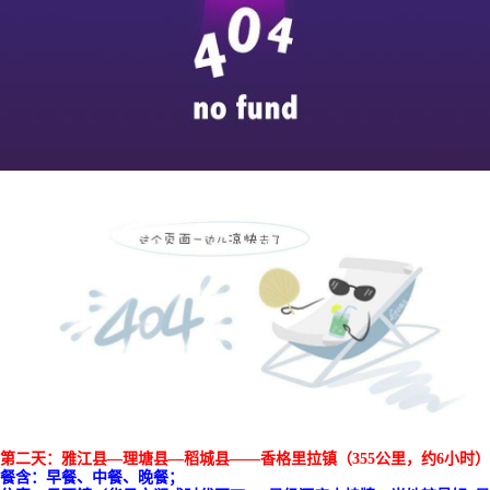
第二天
：雅江县
—理塘县—稻城县——
香格里拉镇
（
355公里
，
约
6小时
）
餐含：早餐
、中餐、
晚餐；