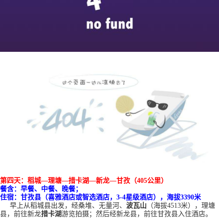
第四天
：稻城
—理塘—措卡湖—新龙—甘孜（405公里）
餐含：早餐
、
中餐、晚餐；
住宿：
甘孜县（喜雅酒店或智选酒店，
3-4星级酒店），海拔3390米
早上从稻城县出发，经桑堆、无量河、
波瓦山
（海拔
4513米），理塘
县，前往新龙
措卡湖
游览拍摄；然后经新龙县，前往甘孜县入住酒店。