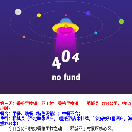
第三天
：
香格里拉镇
—亚丁村
—香格里拉镇
——稻城县
（
110
公里
，
约
1.5
小时
）
餐含：早餐
、
晚餐（特色汤锅）；中餐不含；
住宿：
稻城县
（
圣地映像酒店，
4星级酒店未挂牌，当地较好4星酒店，
海
拔
3
75
0米）
今日游览和拍摄
香格里拉之魂
——
稻城亚丁村景区核心区
。