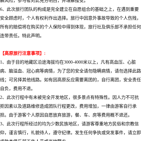
解风险，参与者对此充分明白，并理解接受。
6、此次旅行团队的构成是完全建立在自愿组合的基础之上，在遇到重要
安全顾虑时，个人有权利作出选择。旅行中因意外事故导致的个人伤残，
所有的赔偿将在购买的个人保险中得到体现，
旅行社及
俱乐部不承担任何
连带责任。特此声明。
【高原旅行注意事项】
:
1、由于
目的地藏区
沿途海拔均在
3
000
-4000
米以上，凡有高血压、心脏
病、脑溢血、冠心病等病情，为了您的安全请勿隐瞒病情，
请勿选择此路
线；可
另择其他线路。如有因高原反应需要离团的，自行离团，安全责任
自负
，
费用不退
。
2、此次行程中有未被完全开发地区，很多景点有特殊性。因人力不可抗
拒因素以及道路维修造成团队行程更改，费用增加，一律由游客自行承
担。由于游客个人原因自愿放弃旅游，餐、车、房等费用概不退还。
3、此次行程所经过的均为少数民族地区，请游客尊重地方民俗和宗教信
仰，谨言慎行，礼貌待人，遵守纪律。发生任何争执或突发事件，请立即