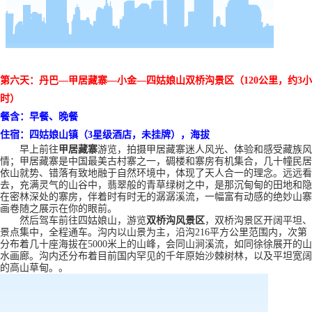
第六天：丹巴
—甲居藏寨—小金—四姑娘山双桥沟景区（120公里，约3小
时）
餐含：早餐
、晚餐
住宿：四姑娘山镇（
3星级酒店，未挂牌
），海拔
早上前往
甲居藏寨
游览，
拍摄甲居
藏寨迷人
风光、体验和感受藏族风
情；
甲居藏寨是
中国最美古村寨
之一
，碉楼和寨房有机集合，几十幢民居
依山就势、错落有致地融于自然环境中，体现了天人合一的理念。远远看
去，充满灵气的山谷中，翡翠般的青草绿树之中，是那沉甸甸的田地和隐
在密林深处的寨房，伴着时有时无的潺潺溪流，一幅富有动感的绝妙山寨
画卷随之展示在你的眼前。
然后驾车前往四姑娘山，
游览
双桥沟
风景区
，双桥沟景区开阔平坦、
景点集中，全程通车。沟内以山景为主，沿沟
216平方公里范围内，次第
分布着几十座海拔在5000米上的山峰，会同山涧溪流，如同徐徐展开的山
水画廊。沟内还分布着目前国内罕见的千年原始沙棘树林，以及平坦宽阔
的高山草甸。
。