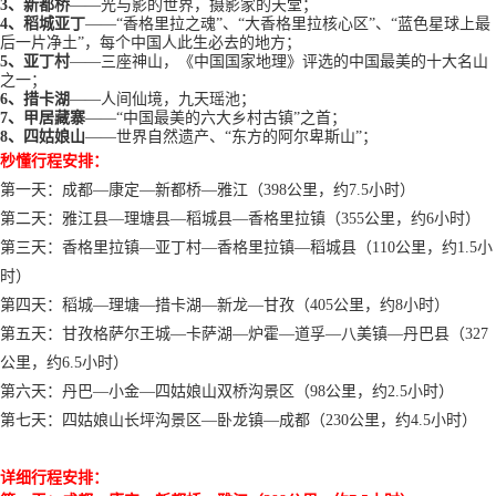
3、
新都桥
——光与影的世界，摄影家的天堂；
4、
稻城
亚丁
——“香格里拉之魂”、“大香格里拉核心区”、“蓝色星球上最
后一片净土”，每个中国人此生必去的地方；
5、
亚丁村
——
三座神山，
《中国国家地理》评选的中国最美的十大名山
之一；
6、措卡湖
——人间仙境，九天瑶池
；
7、甲居藏寨
——“
中国最美的六大乡村古镇
”
之首
；
8、四姑娘山
——
世界自然遗产
、
“东方的阿尔卑斯山”
；
秒懂行程安排：
第一天：成都
—康定—新都桥—雅江（
398
公里，约
7.5
小时）
第二天：雅江县
—理塘县—稻城县—香格里拉镇（
355
公里，约
6
小时）
第三天：香格里拉镇
—亚丁村—香格里拉镇—稻城县（
110
公里，约
1.5
小
时）
第四天：稻城
—理塘—措卡湖—新龙—甘孜（
405
公里，约
8
小时）
第五天：甘孜格萨尔王城
—卡萨湖—炉霍—道孚—八美镇—丹巴县（
327
公里，约
6.5
小时）
第六天：丹巴
—小金—四姑娘山双桥沟景区（
98
公里，约
2.5
小时）
第七天：四姑娘山长坪沟景区
—卧龙镇—成都（
230
公里，约
4.5
小时）
详细行程安排：