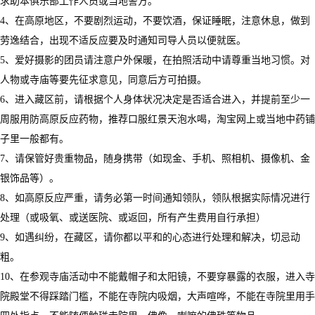
求助本俱乐部工作人员或当地警方。
4、在高原地区，不要剧烈运动，
不要饮酒，
保证睡眠，注意休息，做到
劳逸结合，出现不适反应要及时通知司导人员以便就医。
5、爱好摄影的团员请注意户外保暖，在拍照活动中请尊重当地习惯。对
人物或寺庙等要先征求意见，同意后方可拍摄。
6
、进入藏区前，请根据个人身体状况决定是否适合进入，并提前至少一
周服用防高原反应药物，推荐口服红景天泡水喝，淘宝网上或当地中药铺
子里一般都有。
7、
请保管好贵重物品，随身携带（如现金、手机、照相机、摄像机、金
银饰品等）。
8、
如高原反应严重，请务必第一时间通知领队，领队根据实际情况进行
处理（或吸氧、或送医院、或返回，所有产生费用自行承担）
9、
如遇纠纷，在藏区，请你都以平和的心态进行处理和解决，切忌动
粗。
10
、在参观寺庙活动中不能戴帽子和太阳镜，不要穿暴露的衣服，进入寺
院殿堂不得踩踏门槛，不能在寺院内吸烟，大声喧哗，不能在寺院里用手