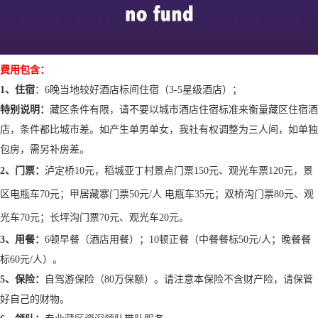
费用包含：
1、住宿
：
6
晚当地
较好
酒店标间住宿
（
3-5星级
酒店）；
特别说明：
藏区条件有限，请不要以城市酒店住宿标准来衡量藏区住宿酒
店，条件都比城市差。如产生单男单女，我社有权调整为三人间，如单独
包房，需另补房差。
2
、门票：
泸定桥
10元，
稻城
亚丁
村
景点门票
150元
、
观光车票
120元
，
景
区电瓶车
7
0元
；
甲居藏寨门票
50元/人
电瓶车35元；
双桥沟门票
80元、观
光车70元
；长坪沟门票
70元、观光车20元。
3
、用餐：
6
顿早餐
（酒店用餐）；
10
顿正餐
（中餐餐标
50元/人；晚餐餐
标60元/人）
。
5、保险：
自驾游保险（
8
0万保额）。请注意本保险不含财产险，请保管
好自己的财物。