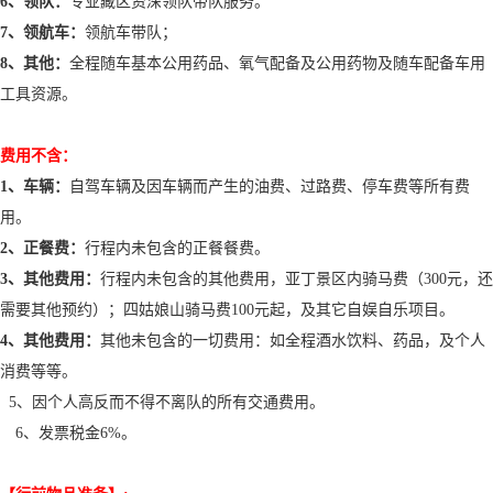
6、
领队
：
专业藏区资深领队带队服务
。
7、
领航车
：
领航车带队
；
8、其他：
全程随车基本公用药品、氧气配备及公用药物及随车配备车用
工具资源。
费用不含：
1、
车辆
：
自驾车辆及因车辆而产生的油费、过路费、停车费等所有费
用
。
2、正餐费：
行程内未包含的正餐餐费
。
3、其他
费用
：
行程内未包含的其他费
用
，
亚丁景区内骑马费（
3
00元，还
需要其他预约）；
四姑娘山骑马费
100元起，
及其它自娱自乐项目。
4、其他费用：
其他未包含的一切费用：如全程酒水饮料、药品，及个人
消费等等。
5、因个人高反而不得不离队的所有交通费用。
6、发票税金6%。