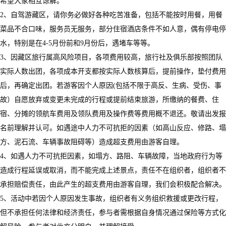
希望大家相互谅解。
2、自驾游藏区，请你务必做好各种吃苦准备，包括不能按时用餐，用餐
菜品不合口味，服务员无服务，部分住宿酒店条件不如人意，偶有停电停
水，特别是在4-5月份前和9月份后，遇堵车等等。
3、因藏区旅行属高风险项目，各项费用较高，旅行社及俱乐部按照团队
实际人数出团，各项成本开支都按实际人数核算后，提前操作，垫付费用
后，再确定出团。若游客因个人原因(包括不限于高反、生病、受伤、事
故）自愿放弃或变更未完成的行程或提前结束旅游，所缴纳的餐费、住
宿、分摊的领航车费用及领队费用及操作费等费用概不退还。敬请出发报
名前理解并认可。如遇途中人力不可抗拒的因素（如高山反应、修路、塌
方、泥石流、车辆事故阻碍等）造成超支费用由游客自理。
4、如遇人力不可抗拒因素，如塌方、路阻、车辆故障，当地政府行为等
造成行程延误或取消，而不能完成上述景点，责任不在组织者，组织者不
承担赔偿责任，由此产生的超支费用由游客自理，我们会积极配合解决。
5、活动中若因个人原因发生事故，组织者有义务组织救援或更改行程，
但不承担任何法律和经济责任，参与者需根据自身情况通过保险等方式化