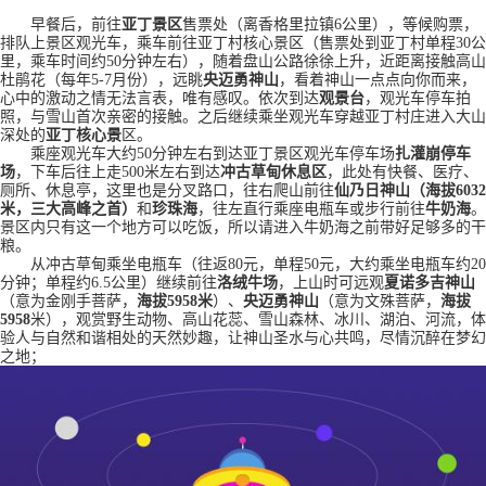
早餐后，前往
亚丁景区
售票处（离香格里拉镇
6公里），等候购票，
排队上景区观光车，乘车前往亚丁村核心景区（售票处到亚丁村单程30公
里，乘车时间约50分钟左右），随着盘山公路徐徐上升，近距离接触高山
杜鹃花（每年5-7月份），远眺
央迈勇神山
，看着神山一点点向你而来，
心中的激动之情无法言表，唯有感叹。依次到达
观景台
，观光车停车拍
照，与雪山首次亲密的接触。之后继续乘坐观光车穿越亚丁村庄进入大山
深处的
亚丁核心景
区。
乘座观光车大约
50分钟左右到达亚丁景区观光车停车场
扎灌崩
停车
场
，下车后往上走
500米左右到达
冲古草甸休息区
，此处有快餐、医疗、
厕所、休息亭，这里也是分叉路口，往右爬山前往
仙乃日神山（海拔
6032
米，三大高峰之首）
和
珍珠海
，往左直行乘座电瓶车或步行前往
牛奶海
。
景区内只有这一个地方可以吃饭，所以请进入牛奶海之前带好足够多的干
粮。
从冲古草甸乘坐电瓶车（往返
80元，单程50元，大约乘坐电瓶车约20
分钟；单程约6.5公里）继续前往
洛绒牛场
，上山时可远观
夏诺多吉神山
（意为金刚手菩萨，
海拔
5958米
）、
央迈勇神山
（意为文殊菩萨，
海拔
5958
米），观赏野生动物、高山花蕊、雪山森林、冰川、湖泊、河流，体
验人与自然和谐相处的天然妙趣，让神山圣水与心共鸣，尽情沉醉在梦幻
之地；