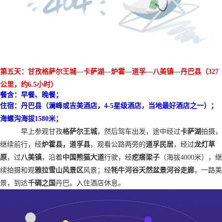
第五天：甘孜格萨尔王城
—卡萨湖—炉霍—道孚—八美镇—丹巴县（327
公里，约6.5小时）
餐含：早餐
、晚餐
；
住宿：
丹巴县（澜峰或吉美酒店，
4-5星级酒店，当地最好酒店之一
）；
海螺沟海拔
1580米；
早上参观甘孜
格萨尔王城
，然后驾车出发，途中经过
卡萨湖
拍摄，
继续前行，经
炉霍县，道孚县
，观看公路两旁的
道孚民居
，经过
龙灯草
原
，过
八美镇
，沿着
中国熊猫大道
行驶，经
疙瘩梁子
（海拔
4000米），继
续拍摄和观
雅拉雪山风景区
风景；经
牦牛河谷天然盆景河谷走廊
，一路美
景，到达
千碉之国
丹巴
。
入住酒店休息。