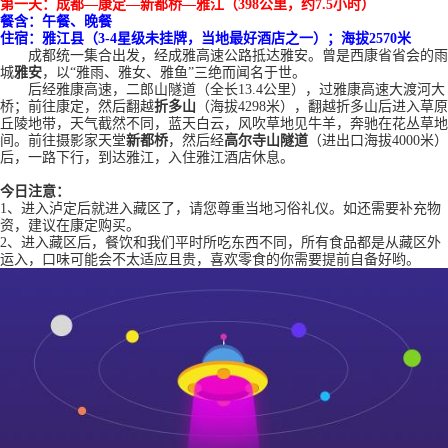
第一天：
成都
—康定—新都桥—雅江（
398
公里
，
约
7.5小时
）
餐含：
午餐、晚餐
住宿：雅江县
（
3-4星级未挂牌，当地最好酒店之一
）
；海拔
2570米
成都统一集合出发，经成雅高速公路抵达雅安。曾是西康省省会的雨
城
雅安
，以
“雅雨、雅女、雅鱼”三绝而闻名于世。
后经雅康高速，二郎山隧道（全长
13.4公里），
过雅康高速大渡河大
桥；
前往康定，然后翻越
折多山
（海拔
4298米），翻越折多山后进入草原
丘陵地带，天气截然不同，蓝天白云，风吹草地见牛羊，奔驰在花丛草地
间。前往摄影家天堂
新都桥
，然后经
高尔寺山隧道
（进出口海拔
4000米）
后，一路下行，到达雅江，入住雅江酒店休息。
今日注意：
1、进入泸定后就进入藏区了，请您尊重当地习俗礼仪。如还需要补充物
资，建议在康定购买。
2、进入藏区后，餐饮和我们平时所吃东西不同，所有食品都是从藏区外
运入，口味可能会不太适应且贵
，
喜欢零食的你需要提前自备好哟
。