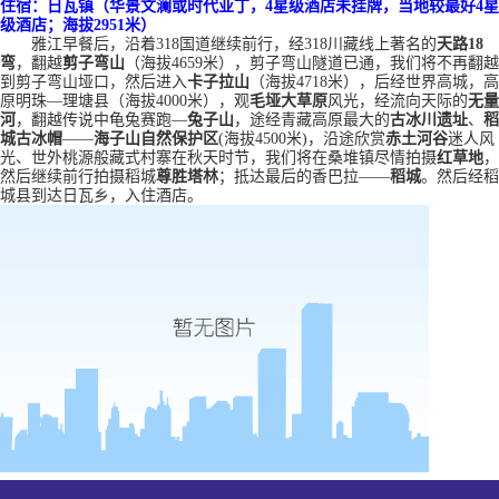
住宿：日瓦镇（
华景文澜或时代亚丁，
4星级酒店未挂牌，当地较最好4星
级酒店；
海拔
2951米）
雅江早餐后，沿着
318国道继续前行，经318川藏线上著名的
天路
18
弯
，翻越
剪子弯山
（海拔
4659米），剪子弯山隧道已通，我们将不再翻越
到剪子弯山垭口，然后进入
卡子拉山
（海拔
4718米），后经世界高城，高
原明珠—理塘县（海拔4000米），观
毛垭大草原
风光，经流向天际的
无量
河
，翻越传说中龟兔赛跑
—
兔子山
，途经青藏高原最大的
古冰川遗址
、
稻
城古冰帽
——
海子山自然保护区
(海拔4500米)，沿途欣赏
赤土河谷
迷人风
光、世外桃源般藏式村寨
在秋天时节，我们将在桑堆镇尽情拍摄
红草地
，
然后继续前行拍摄稻城
尊胜塔林
；
抵达最后的香巴拉
——
稻城
。然后经稻
城县到达日瓦
乡
，入住酒店。