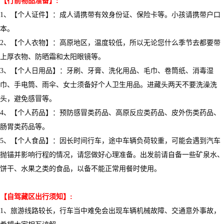
【行前物品准备】
:
1、【个人证件】：成人请携带有效身份证、保险卡等。小孩请携带户口
本。
2、【个人衣物】：高原地区，温度较低，所以无论您什么季节去都要带
上厚衣物、防晒霜和太阳眼镜等。
3、【个人日用品】：牙刷、牙膏、洗化用品、毛巾、卷筒纸、消毒湿
巾、手电筒、雨伞、女士须备好个人卫生用品。进藏头两天不要洗澡洗
头，避免感冒等。
4、【个人药品】：预防感冒类药品、高原反应类药品、皮外伤类药品、
肠胃类药品等。
5、【个人食品】：因长时间行车，途中车辆负荷较重，可能会遇到汽车
抛锚并影响行程的情况，请您做好心理准备。出发前请自备一些矿泉水、
饼干、水果之类的食品，以备不能正常用餐时使用。
【自驾藏区出行须知】
:
1、旅游线路较长，行车当中难免会出现车辆机械故障、交通意外事故，