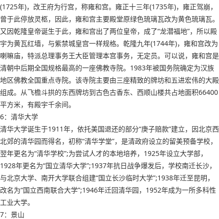
(1725年)，改王府为行宫，称雍和宫。雍正十三年(1735年)，雍正驾崩，
曾于此停放灵柩，因此，雍和宫主要殿堂原绿色琉璃瓦改为黄色琉璃瓦。
又因乾隆皇帝诞生于此，雍和宫出了两位皇帝，成了“龙潜福地”，所以殿
宇为黄瓦红墙，与紫禁城皇宫一样规格。乾隆九年(1744年)，雍和宫改为
喇嘛庙，特派总理事务王大臣管理本宫事务，无定员。可以说，雍和宫是
清朝中后期全国规格最高的一座佛教寺院。1983年被国务院确定为汉族
地区佛教全国重点寺院。该寺院主要由三座精致的牌坊和五进宏伟的大殿
组成。从飞檐斗拱的东西牌坊到古色古香东、西顺山楼共占地面积66400
平方米，有殿宇千余间。
6：清华大学
清华大学诞生于1911年，依托美国退还的部分“庚子赔款”建立，因北京西
北郊的清华园而得名，初称“清华学堂”，是清政府设立的留美预备学校，
翌年更名为“清华学校”;为尝试人才的本地培养，1925年设立大学部，
1928年更名为“国立清华大学”;1937年抗日战争爆发后，学校南迁长沙，
与北京大学、南开大学联合组建“国立长沙临时大学”;1938年迁至昆明，
改名为“国立西南联合大学”;1946年迁回清华园，1952年成为一所多科性
工业大学。
7：景山