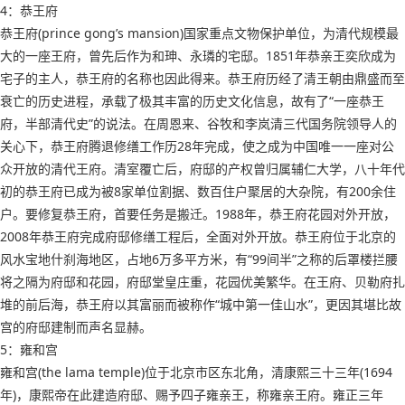
4：恭王府
恭王府(prince gong’s mansion)国家重点文物保护单位，为清代规模最
大的一座王府，曾先后作为和珅、永璘的宅邸。1851年恭亲王奕欣成为
宅子的主人，恭王府的名称也因此得来。恭王府历经了清王朝由鼎盛而至
衰亡的历史进程，承载了极其丰富的历史文化信息，故有了“一座恭王
府，半部清代史”的说法。在周恩来、谷牧和李岚清三代国务院领导人的
关心下，恭王府腾退修缮工作历28年完成，使之成为中国唯一一座对公
众开放的清代王府。清室覆亡后，府邸的产权曾归属辅仁大学，八十年代
初的恭王府已成为被8家单位割据、数百住户聚居的大杂院，有200余住
户。要修复恭王府，首要任务是搬迁。1988年，恭王府花园对外开放，
2008年恭王府完成府邸修缮工程后，全面对外开放。恭王府位于北京的
风水宝地什刹海地区，占地6万多平方米，有“99间半”之称的后罩楼拦腰
将之隔为府邸和花园，府邸堂皇庄重，花园优美繁华。在王府、贝勒府扎
堆的前后海，恭王府以其富丽而被称作“城中第一佳山水”，更因其堪比故
宫的府邸建制而声名显赫。
5：雍和宫
雍和宫(the lama temple)位于北京市区东北角，清康熙三十三年(1694
年)，康熙帝在此建造府邸、赐予四子雍亲王，称雍亲王府。雍正三年