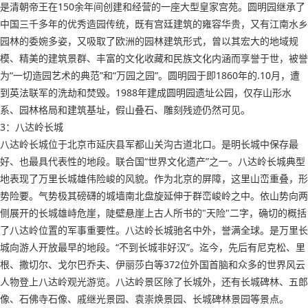
是清朝帝王在150余年间创建和经营的一座大型皇家宫苑。圆明园继承了
中国三千多年的优秀造园传统，既有宫廷建筑的雍容华贵，又有江南水乡
园林的委婉多姿，又吸取了欧洲的园林建筑形式，曾以其宏大的地域规
模、精美的建筑景群、丰富的文化收藏和民族文化内涵而享誉于世，被誉
为“一切造园艺术的典范”和“万园之园”。圆明园于即1860年的.10月，遭
到英法联军的洗劫和焚毁。1988年建成圆明园遗址公园，仅存山形水
系、园林格局和建筑基址，假山叠石、雕刻残迹仍然可见。
3：八达岭长城
八达岭长城位于北京市延庆县军都山关沟古道北口。是明长城中保存最
好、也最具代表性的地段。联合国“世界文化遗产”之一。八达岭长城典型
地表现了万里长城雄伟险峻的风貌。作为北京的屏障，这里山峦重叠，形
势险要。气势极其磅礴的城墙南北盘旋延伸于群峦峻岭之中。依山势向两
侧展开的长城雄峙危崖，陡壁悬崖上古人所书的"天险"二字，确切的概括
了八达岭位置的军事重要性。八达岭长城驰名中外，誉满全球。是万里长
城向游人开放最早的地段。“不到长城非好汉”。迄今，先后有尼克松、里
根、撒切尔、戈尔巴乔夫、伊丽莎白等372位外国首脑和众多的世界风云
人物登上八达岭观光游览。八达岭景区除了长城外，还有长城碑林、五郎
像、石佛寺石像、戚继光景园、袁崇焕景园、长城碑林景园等景点。