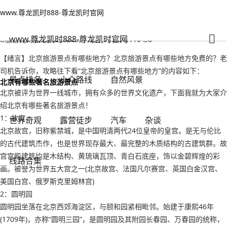
www.尊龙凯时888-尊龙凯时官网
景点排名
文章正文
www.尊龙凯时888-尊龙凯时官网
北京旅游景点有哪些地方？北京旅游景点有哪些地方免费的-www.尊龙凯
时888
www.尊龙凯时888-尊龙凯时官网
旅游无对错
2022年09月18日 10:30
110
0
【绪言】北京旅游景点有哪些地方？北京旅游景点有哪些地方免费的？老
司机告诉你，攻略往下看“北京旅游景点有哪些地方”的内容如下：
景点排名
小众路线
自然风景
北京有哪些著名旅游景点
北京被评为世界一线城市，拥有众多的世界文化遗产，下面我就为大家介
绍北京有哪些著名旅游景点！
1：故宫
世界奇观
露营徒步
汽车
杂谈
北京故宫，旧称紫禁城，是中国明清两代24位皇帝的皇宫。是无与伦比
的古代建筑杰作，也是世界现存最大、最完整的木质结构的古建筑群。故
宫宫殿建筑均是木结构、黄琉璃瓦顶、青白石底座，饰以金碧辉煌的彩
线路合集
画。被誉为世界五大宫之一(北京故宫、法国凡尔赛宫、英国白金汉宫、
美国白宫、俄罗斯克里姆林宫)
2：圆明园
圆明园坐落在北京西郊海淀区，与颐和园紧相毗邻。始建于康熙46年
(1709年)，亦称“圆明三园”，是圆明园及其附园长春园、万春园的统称，