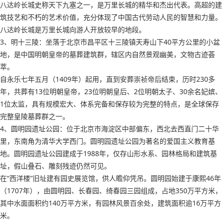
八达岭长城史称天下九塞之一，是万里长城的精华和杰出代表。高超的建
筑技艺和不朽的艺术价值，充分体现了中国古代劳动人民的智慧和力量。
八达岭长城是万里长城向游人开放较早的地段。
3、明十三陵：坐落于北京市昌平区十三陵镇天寿山下40平方公里的小盆
地，是中国明朝皇帝的墓葬建筑群，辖区内自然景观幽美，文物古迹荟
萃。
自永乐七年五月（1409年）起用，直到安葬崇祯帝后结束，历时230多
年，共葬有13位明朝皇帝，23位明朝皇后、2位明朝太子、30余名妃嫔、
1位太监，具有规模宏大、体系完备和保存较为完整的特点，是全球保存
完整皇陵墓葬群之一。
4、圆明园遗址公园：位于北京市海淀区中部偏东，西北去西直门二十华
里，东南角为清华大学西门。圆明园遗址公园为著名的爱国主义教育基
地。圆明园遗址公园建成于1988年，仅存山形水系、园林格局和建筑基
址，假山叠石、雕刻残迹仍然可见。
在“西洋楼”旧址建有园史展览馆，供人瞻仰凭吊。圆明园始建于康熙46年
（1707年），由圆明园、长春园、绮春园三园组成，占地350万平方米，
其中水面面积约140万平方米，有园林风景百余处，建筑面积逾16万平方
米。