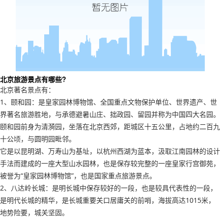
北京旅游景点有哪些?
北京著名景点有：
1、颐和园：是皇家园林博物馆、全国重点文物保护单位、世界遗产、世
界著名旅游胜地，与承德避暑山庄、拙政园、留园并称为中国四大名园。
颐和园前身为清漪园，坐落在北京西郊，距城区十五公里，占地约二百九
十公顷，与圆明园毗邻。
它是以昆明湖、万寿山为基址，以杭州西湖为蓝本，汲取江南园林的设计
手法而建成的一座大型山水园林，也是保存较完整的一座皇家行宫御苑，
被誉为“皇家园林博物馆”，也是国家重点旅游景点。
2、八达岭长城：是明长城中保存较好的一段，也是较具代表性的一段，
是明代长城的精华，是长城重要关口居庸关的前哨，海拔高达1015米，
地势险要，城关坚固。