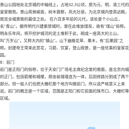
景山公园地处北京城的中轴线上，占地32.3公顷，原为元、明、清三代的
皇家御苑。景山高耸峻拔，树木蓊郁，风光壮丽，为北京城内登高远眺，
观览全城景致的最佳之处。 在六百多年前的元代，该处是个小山丘，
名"青山"。据传明代兴建紫禁城时，曾在此堆放煤炭，故有"煤山"俗称。
明永乐年间，将开挖护城河的泥土堆积于此，砌成一座高大的土山，
叫"万岁山"，又称大内的"镇山"。山下遍植花草、果木，有"后果园"之
称。封建帝王常来此赏花，习箭、饮宴，登山观景，是一座优美的皇家花
园。
8：前门
前门是正阳门的俗称，位于天安门广场毛主席纪念堂的南面，是北京内城
的正门，包括箭楼和城楼，原由瓮城墙连为一体，后因修路分割成了两个
部分。但一般人们也把大栅栏那个地方叫做前门，所以说严格意义上来
说，前门的概念是一个区域，范围是正阳门和它前面的珠市口、大栅栏等
区域。