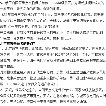
5、恭王府国家重点文物保护单位：aaaaa级景区，为清代规模比较大的
一座王府，曾先后作为和珅、永璘的宅邸。
1851年恭亲王奕欣成为宅子的主人，恭王府的名称也因此得来。恭王府
历经了清王朝由鼎盛而至衰亡的历史进程，承载了丰富的历史文化信息，
故有了“一座恭王府，半部清代史”的说法。
在周恩来、谷牧和李岚清等领导人的关心下，恭王府腾退修缮工作历28
年完成，使之成为中国一座对公众开放的清代王府。
北京有哪些著名的景点？
1、北京故宫博物院，紫禁城，皇家宫殿，国家5a级旅游景点，世界五大
宫之首，世界文化遗产。故宫建立于1925年10月10日，位于北京故宫紫
禁城内，是在明朝、清朝两代皇宫及其收藏的基础上建立起来的中国综合
性博物馆。
其文物收藏主要来源于清代宫中旧藏，是第一批全国爱国主义教育示范基
地。北京故宫是第一批全国重点文物保护单位、第一批国家5a级旅游景
区，1987年入选《世界文化遗产名录》。
2、天坛，世界文化遗产，全国重点文物保护单位，国家5a级旅游景区，
全国文明风景旅游区示范点。天坛，在北京市南部，东城区永定门内大街
东侧。天坛为明、清两代帝王祭祀皇天、祈五谷丰登之场所。