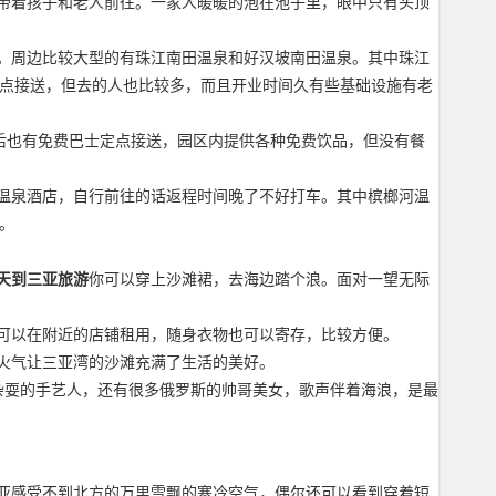
带着孩子和老人前往。一家人暖暖的泡在池子里，眼中只有头顶
。周边比较大型的有珠江南田温泉和好汉坡南田温泉。其中珠江
定点接送，但去的人也比较多，而且开业时间久有些基础设施有老
后也有免费巴士定点接送，园区内提供各种免费饮品，但没有餐
温泉酒店，自行前往的话返程时间晚了不好打车。其中槟榔河温
。
天到三亚旅游
你可以穿上沙滩裙，去海边踏个浪。面对一望无际
可以在附近的店铺租用，随身衣物也可以寄存，比较方便。
火气让三亚湾的沙滩充满了生活的美好。
演杂耍的手艺人，还有很多俄罗斯的帅哥美女，歌声伴着海浪，是最
亚感受不到北方的万里雪飘的寒冷空气，偶尔还可以看到穿着短