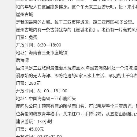
袖的年轻人在这里跑步健身。这个冬天来三亚游玩吧，接下来小
崖州古城
是我国最南的古城。位于三亚市崖城区，距三亚市区40多公里
崖州古城内有一条古韵犹存的【崖城老街】。老街有一片葡式风
门票：免费
开放时间：8:30―18:00
地址：海南省三亚市崖城镇
后海湾
后海湾是三亚旅游最佳潜水玩海圣地,与蜈支洲岛同处一个海域,
漫原始的无人海滩、即将绝迹的d家人水上生活、罕见的上千年
门票：280元
开放时间：8：00―18：00
地址：中国海南省三亚市鹿回头
鹿回头公园山顶因有鹿的雕塑而出名，可以眺望整个三亚风光，
位英俊的黎族青年猎手，头束红巾，手持弓箭，从五指山翻越九
建议游玩：1-2小时
门票：45.00元
开放时间：07:30~22:00