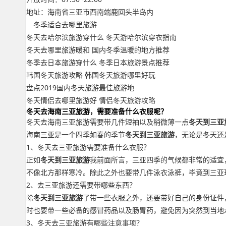
地址：海南省三亚市西南端鹿回头半岛内
冬季适合去哪里旅游
冬天去哈尔滨旅游穿什么 冬天游哈尔滨穿衣指南
冬天去哪里旅游暖和 国内冬季温暖的地方推荐
冬季去日本旅游穿什么 冬季日本旅游景点推荐
韩国冬天旅游攻略 韩国冬天旅游哪里好玩
盘点2019国内冬天旅游最佳旅游地
冬天情侣去哪里旅游好 情侣冬天旅游攻略
冬天去海南三亚旅游，需要准备什么衣服呢？
冬天去海南三亚旅游需要带几件短袖以及稍微薄一点
冬天到三亚
海南三亚是一个四季如春的季节
冬天到三亚旅游
，无论是冬天还
1、冬天去三亚旅游需要准备什么衣服？
正如
冬天到三亚旅游
我前面所言，三亚四季的气候都非常的适宜
不像北方那样寒冷。除此之外也要带几件泳衣泳裤，毕竟到三亚
2、去三亚旅游还需要带哪些东西？
除
冬天到三亚旅游
了带一些衣服之外，还要带好自己的身份证件
时也要带一些必备的感冒药品以及肠胃药，避免因为突然到当地
3、冬天去三亚旅游有哪些注意事项？