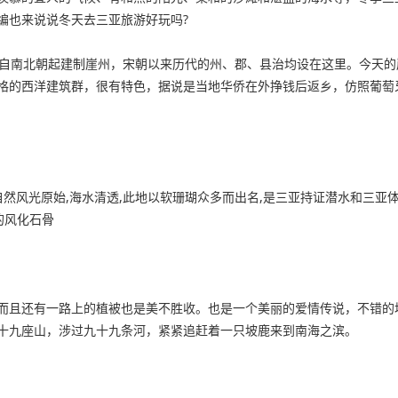
编也来说说冬天去三亚旅游好玩吗?
。自南北朝起建制崖州，宋朝以来历代的州、郡、县治均设在这里。今天
格的西洋建筑群，很有特色，据说是当地华侨在外挣钱后返乡，仿照葡萄
自然风光原始,海水清透,此地以软珊瑚众多而出名,是三亚持证潜水和三
的风化石骨
而且还有一路上的植被也是美不胜收。也是一个美丽的爱情传说，不错的
十九座山，涉过九十九条河，紧紧追赶着一只坡鹿来到南海之滨。