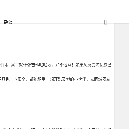
杂谈
打闹，累了就弹弹吉他唱唱歌，好不惬意！如果想感受海边露营
等用具也一应俱全，都能租到，想开趴又懒的小伙伴，去同城网站