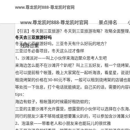
www.尊龙凯时888-尊龙凯时官网
小众路线
文章正文
www.尊龙凯时888-尊龙凯时官网
冬天到三亚旅游？冬天到三亚旅游攻略-www.尊龙凯时888
千里不留行
2022年09月18日 15:00
108
0
www.尊龙凯时888-尊龙凯时官网
景点排名
【引言】冬天到三亚旅游？冬天到三亚旅游攻略？攻略全面整理，
冬天去三亚旅游好吗
冬天去三亚旅游好吗，三亚冬天有什么好玩的地方？
线路合集
三亚过冬必备项目，冬天这么过才像样
1、沙滩派对——叫上小伙伴来海边聚众思考人生吧
来海边怎么能不在沙滩开个趴呢？叫上三五好友，租一个烧烤架
也可以提前租个帐篷，晚上大家窝在一起听海浪，看星星，说说
租烧烤架的价格在30-80元不等，一般可以租到烧烤架的店铺
等处找一下信息，打个电话就能搞定。自己买的话，需要的内容
tips：
海边有蚊子，租帐篷的时候最好租防蚊的；
三亚的主要沙滩不允许露营，想露营的小伙伴可以选择在小东海
同行的朋友少凑不够局或是想要篝火趴的，可以参加含沙滩篝火
2、泡温泉——带着老人和小朋友来也能玩儿的很优雅