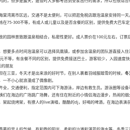
内的，但多是露天，建设时大多都考虑到全家出行的需求，所以也很适合
海棠湾离市区远，交通不是太便利，可以把逛免税店跟泡温泉安排同一天
在75-300不等，有成人或儿童以及是否含餐的区别，提供免费大巴车
致的园林景致跟温泉相结合，私密性更好。成人票价在100元左右，订票
，想要多点时间泡温泉可以选择凤凰镇，或参加含温泉的团队游直接入住
28元不等，有含餐不同的区别，提供免费接送巴士，游客较少，入园速度快
袄的朋友
但在三亚，冬天才是出来浪的好时节，在别人裹着羽绒服踏雪的时候，
冬
，一不小心就浪漫成了偶像剧。
齐全，交通便利，指定范围内可下海游泳，岸边有救生员。游泳圈等设备
姨们在海边的广场跳广场舞，还有住在附近的小情侣海边漫步，热闹的烟
架起烧烤架，有撩人的live演唱，酷酷的dj，好喝的啤酒，在海边表
羡慕的宜人的气候、有和煦的阳光、柔和的沙滩和湛蓝的海水等，冬季三