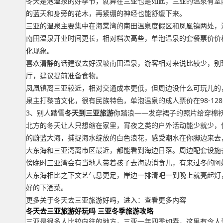
冬天是泡温泉的好季节，就算在三亚也是如此，三亚的温泉有室
的蓝天和身旁的花木，再紧绷的神经也能舒缓下来。
三亚的温泉主要集中在海棠湾的南田温泉度假区和凤凰镇两处，
南田温泉开业时间更长，相对档次高些，单泡温泉的套餐票价价格
化现象。
喜欢清静的话建议去好汉坡南田温泉，游客相对来说比较少，别
厅，建议提前准备食物。
凤凰镇离三亚较近，相对交通成本更低，但周边没什么可玩儿的
泉主打黎苗文化，很有民族特色，单泡温泉的成人票价在98-1
3、别人踏雪
冬天到三亚旅游
你踏浪——发穿裙子的照片给穿棉
北方的冬天让人只想缩在家里，宵夜之类的户外活动能少就少，
的蔚蓝大海，捕捉海水绽放的白色浪花，感受潮水在你脚边来去
大东海和三亚湾离市区最近，都能看到海边日落。周边配套设施
傍晚时三亚湾会有当地人带着孩子去海边消食儿，有来过冬的阿
大东海相比之下文艺气息更足，岸边一排清吧一到晚上就亮起灯，
好的下酒菜。
更多关于冬天去三亚旅游好吗，进入：查看更多内容
冬天去三亚旅游好玩吗 三亚冬季旅游攻略
三亚是很多人比较向往的地方，三亚一年四季如春，这里有令人