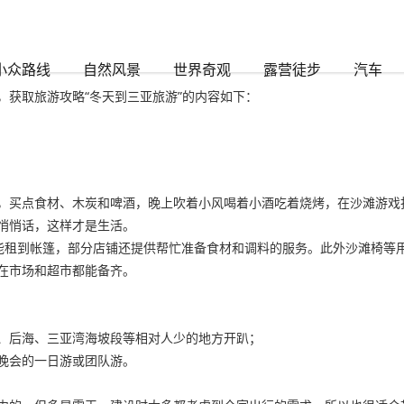
小众路线
自然风景
世界奇观
露营徒步
汽车
获取旅游攻略“冬天到三亚旅游”的内容如下：
，买点食材、木炭和啤酒，晚上吹着小风喝着小酒吃着烧烤，在沙滩游戏
悄悄话，这样才是生活。
也能租到帐篷，部分店铺还提供帮忙准备食材和调料的服务。此外沙滩椅
在市场和超市都能备齐。
、后海、三亚湾海坡段等相对人少的地方开趴；
晚会的一日游或团队游。