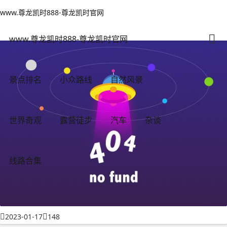
二日游旅游攻略四川-www.尊龙凯时888
www.尊龙凯时888-尊龙凯时官网
www.尊龙凯时888-尊龙凯时官网
包含"二日游旅游攻略四川"标签的文
章
www.尊龙凯时888-尊龙凯时官网
景点排名
小众路线
自然风景
世界奇观
露营徒步
汽车
杂谈
线路合集
2023-01-17
148