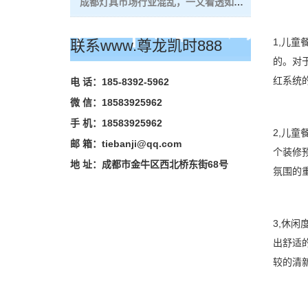
成都灯具市场行业混乱，一文看透如何买到品质灯具？
1,儿
联系www.尊龙凯时888
的。对
红系统
电 话：185-8392-5962
微 信：18583925962
手 机：18583925962
2,儿
邮 箱：
tiebanji@qq.com
个装修
地 址：成都市金牛区西北桥东街68号
氛围的
3,休
出舒适的
较的清