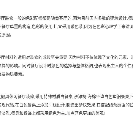
童餐厅装修一般的色彩配搭都是随着客厅的,因为目前国内多数的建筑设计,
于餐厅单置的构造,色彩的使用上,宜采用暖色系,因为在色彩心理学上来讲
的原因。
童餐厅材料的运用对装修的成败至关重要,因为材料不仅体现了文化的元素、
预算的影响。同时餐厅设计时颜色的选择与整体格调,也表现出主人的个性
重要物质要素。
闲度假风休闲餐厅装修,采用特殊材质白餐桌 沙滩椅 海棉坐垫白色塑钢餐桌
现代感,在白色餐桌上添加凹线设计,制造出条纹效果,在搭配线条感强的拉门
新淡雅,餐具和餐饰上都采用绿色为主,加点蓝色更加的美观!