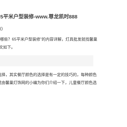
平米户型装修-www.尊龙凯时888
()
哪些？65平米户型装修”的内容详解，灯具批发就找馨巢
文如下。
选择，其实餐厅颜色的选择是有一定的技巧的，每种颜色
就由馨巢灯饰网的小编为你们介绍一下，儿童餐厅颜色选