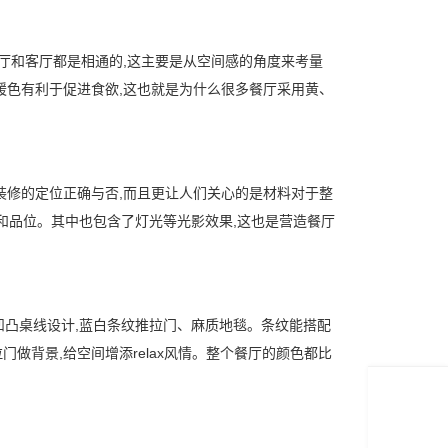
餐厅和客厅都是相通的,这主要是从空间感的角度来考量
,暖色有利于促进食欲,这也就是为什么很多餐厅采用黄、
装修的定位正确与否,而且更让人们关心的是材料对于整
和品位。其中也包含了灯光等光影效果,这也是营造餐厅
,凹凸桌线设计,蓝白条纹推拉门、麻质地毯。条纹能搭配
做背景,给空间增添relax风情。整个餐厅的颜色都比