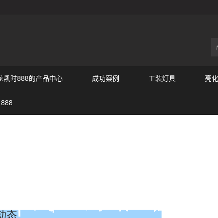
尊龙凯时888的产品中心
成功案例
工装灯具
亮
888
动态