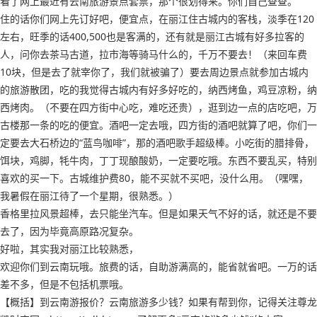
看了网上最近有云南旅游景点套票，那个很划得来。你们自己查查。
住的话你们网上先订好吧，便宜点，在丽江住古城内的客栈，淡季在120
左右，旺季的话400,500也是客满的，还有就是丽江古城有好多拉客的
人，问你去茶马古道，拉市海等骑马什么的，千万不要去！（来回车费
10块，但是去了就宰你了，我们就被骗了）要去周边景点就参加古城内
的旅游散团，吃的我觉得古城内有好多好吃的，纳西烤鱼，鸡豆凉粉，纳
西烤肉。（不要在四方街中心吃，难吃还贵），逛到边一点的店吃吧，万
古楼那一条的吃的便宜。酒吧一定去哦，四方街的酒吧就算了吧，你们一
定要去大石桥边的“蓝鸟咖啡”，那的酒吧歌手超级棒。小吃街的腊排骨，
饵块，鸡脚，牦牛肉，丁丁现酿酸奶，一定要吃哦。东西不要乱买，特别
喜欢的买一下。古城维护费80，能不买就不买吧，没什么用。（嘿嘿，
我暑假在丽江待了一个星期，很熟悉。）
香格里拉风景超棒，去只能坐汽车。但是如果天气不好的话，就还是不要
去了，因为毕竟高原路况复杂。
好啦，其实我对丽江比较熟悉，
欢迎你们到云南玩哦。旅费的话，自助游满高的，能省就省吧。一万的话
差不多，但是不包括机票哦。
【概括】到云南游报价？云南旅游多少钱？如果有帮到你，记得关注尊龙