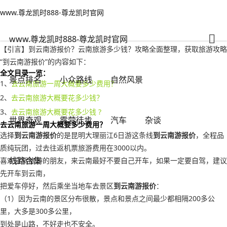
www.尊龙凯时888-尊龙凯时官网
景点排名
文章正文
www.尊龙凯时888-尊龙凯时官网
到云南游报价？云南旅游多少钱-www.尊龙凯时888
千里不留行
2022年10月31日 03:12
69
0
www.尊龙凯时888-尊龙凯时官网
【引言】到云南游报价？云南旅游多少钱？攻略全面整理，获取旅游攻略
“到云南游报价”的内容如下：
全文目录一览：
景点排名
小众路线
自然风景
1、
去云南旅游一周大概要多少费用？
2、
去云南旅游大概要花多少钱？
3、
去云南旅游大概要花多少钱 ?
世界奇观
露营徒步
汽车
杂谈
去云南旅游一周大概要多少费用？
选择
到云南游报价
的是昆明大理丽江6日游这条线
到云南游报价
，全程品
质纯玩团，过去往返机票旅游费用在3000以内。
线路合集
喜欢自驾旅游的朋友，来云南最好不要自己开车，如果一定要自驾，建议
先开车到云南，
把爱车停好，然后乘坐当地车去景区
到云南游报价
：
（1）因为云南的景区分布很散，景点和景点之间最少都相隔200多公
里，大多是300多公里，
到处是山路，不好走也不安全。