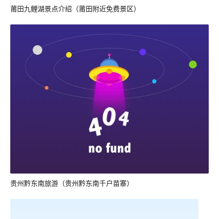
莆田九鲤湖景点介绍（莆田附近免费景区）
贵州黔东南旅游（贵州黔东南千户苗寨）