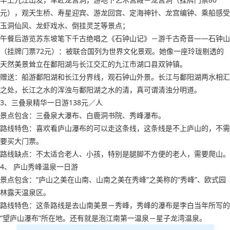
元），观天生桥、寿星迎宾、游龙回宫、定海神针、龙宫编钟、乘船感受
玉洞仙风、龙虾戏水、倒挂灵芝等景点；
午餐后游览苏东坡笔下千古绝唱之《石钟山记》－游千古奇音——石钟山
（挂牌门票72元）：被联合国列为世界文化景观。她像一座玲珑剔透的
天然美景耸立在鄱阳湖与长江交汇的九江市湖口县双钟镇。
赠送：船游鄱阳湖和长江分界线，观石钟山外景。长江与鄱阳湖两水相汇
之处，长江之水的浑浊与鄱阳湖之水的清，真可谓清浊分明道。
3、三叠泉精华一日游138元／人
景点包含：三叠泉大瀑布、白鹿洞书院、秀峰瀑布。
路线特色：喜欢看庐山瀑布的可以走这条线，这条线是不上庐山的，不需
要买大门票。
路线缺点：不太适合老人、小孩，特别是腿脚不方便的老人，需要爬山。
4、 庐山秀峰温泉一日游
景点包含：“庐山之美在山南、山南之美在秀峰”之美称的“秀峰”、欧式园
林露天温泉区。
路线特色：这条路线是去山南美景－秀峰，秀峰的瀑布是李白当年所写的
“望庐山瀑布”所在地。还有就是泡江南第一温泉－星子龙湾温泉。