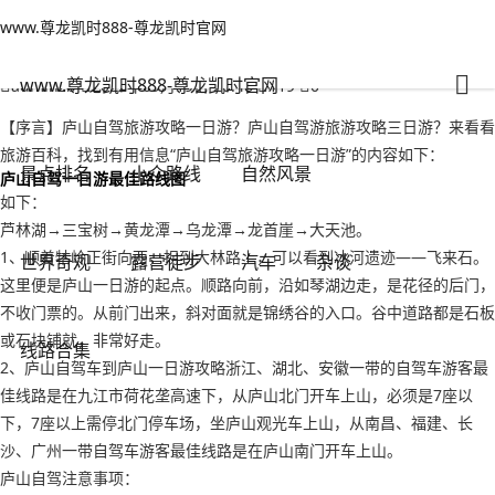
www.尊龙凯时888-尊龙凯时官网
小众路线
文章正文
www.尊龙凯时888-尊龙凯时官网
庐山自驾旅游攻略一日游？庐山自驾游旅游攻略三日游-www.尊龙凯时
888
www.尊龙凯时888-尊龙凯时官网
adminzb
2022年09月19日 20:48
119
0
【序言】庐山自驾旅游攻略一日游？庐山自驾游旅游攻略三日游？来看看
旅游百科，找到有用信息“庐山自驾旅游攻略一日游”的内容如下：
景点排名
小众路线
自然风景
庐山自驾一日游最佳路线图
如下：
芦林湖→三宝树→黄龙潭→乌龙潭→龙首崖→大天池。
1、顺着牯岭正街向西，拐到大林路上，可以看到冰河遗迹——飞来石。
世界奇观
露营徒步
汽车
杂谈
这里便是庐山一日游的起点。顺路向前，沿如琴湖边走，是花径的后门，
不收门票的。从前门出来，斜对面就是锦绣谷的入口。谷中道路都是石板
或石块铺就，非常好走。
线路合集
2、庐山自驾车到庐山一日游攻略浙江、湖北、安徽一带的自驾车游客最
佳线路是在九江市荷花垄高速下，从庐山北门开车上山，必须是7座以
下，7座以上需停北门停车场，坐庐山观光车上山，从南昌、福建、长
沙、广州一带自驾车游客最佳线路是在庐山南门开车上山。
庐山自驾注意事项：