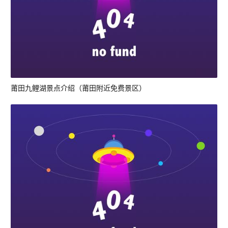
莆田九鲤湖景点介绍（莆田附近免费景区）