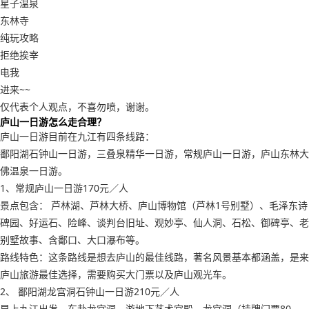
星子温泉
东林寺
纯玩攻略
拒绝挨宰
电我
进来~~
仅代表个人观点，不喜勿喷，谢谢。
庐山一日游怎么走合理？
庐山一日游目前在九江有四条线路：
鄱阳湖石钟山一日游，三叠泉精华一日游，常规庐山一日游，庐山东林大
佛温泉一日游。
1、常规庐山一日游170元／人
景点包含： 芦林湖、芦林大桥、庐山博物馆（芦林1号别墅）、毛泽东诗
碑园、好运石、险峰、谈判台旧址、观妙亭、仙人洞、石松、御碑亭、老
别墅故事、含鄱口、大口瀑布等。
路线特色：这条路线是想去庐山的最佳线路，著名风景基本都涵盖，是来
庐山旅游最佳选择，需要购买大门票以及庐山观光车。
2、 鄱阳湖龙宫洞石钟山一日游210元／人
早上九江出发，车赴龙宫洞，游地下艺术宫殿－龙宫洞（挂牌门票80