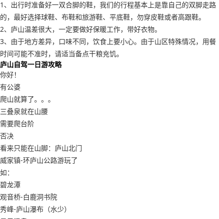
1、出行时准备好一双合脚的鞋，我们的行程基本上是靠自己的双脚走路
的，最好选择球鞋、布鞋和旅游鞋、平底鞋，勿穿皮鞋或者高跟鞋。
2、庐山温差很大，一定要做好保暖工作，带好衣物。
3、由于地方差异，口味不同，饮食上要小心。由于山区特殊情况，用餐
时间可能不准时，请适当备点干粮充饥。
庐山自驾一日游攻略
你好！
有公婆
爬山就算了。。。
三叠泉就在山腰
需要爬台阶
否决
看来只能在山脚：庐山北门
威家镇-环庐山公路游玩了
如：
碧龙潭
观音桥-白鹿洞书院
秀峰-庐山瀑布（水少）