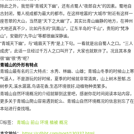
除此之外，我觉得“青城天下幽”，还有点蜀人“夜郎自大”的因素。蜀地自
古封闭，蜀人视成都为最大的都市。在这样喧嚣的“大城市”附近有这样一
座苍翠的大山，当然是“天下之大幽”了。其实比青山幽静的地方，在神州
大地还真不少，比如丹东的“凤凰山”，辽东半岛的“千山”，贵阳的“梵净
山”，安徽的“九华山”等都很幽深静谧。
“青城天下幽”，与“峨眉天下秀”是上下句。一看就是出自蜀人之口。“三人
成虎”，此话一旦经过千万人之口叫开了，大家也就默许了。况且其本身
很“幽”很“秀”呢？
青城山的外形有特点
青城山最有名的三大特点：水秀、林幽、山雄；青城山冬季的时候山上寒
气逼人，不是游玩的好时候，夏季的时候就非常清爽，山上树木葱郁,古
树参天,溪水潺潺,鸟语花香,生态环境很好,动植物种类繁多。
青城山自然环境概况的介绍就聊到这里吧，感谢你花时间阅读本站内容，
更多关于青城山爬山容易遇到蛇么、青城山自然环境概况的信息别忘了在
本站进行查找哦。
标签：
青城山
前山
环境
植被
概况
本文地址：
https://cdbbt.com/post/130337.html