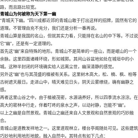
路，而且路比较宽。
青城山为何被称为天下第一幽
“青城天下幽。”四川成都近郊的青城山敢于打出这样的招牌，固然有它的
道理。不管理由充不充分，我们还是分析一番再说。
青城山算是我国的名山，但就其实力看，只能排在名山的中下等。不过说
它“幽”，还是有一定道理的。
首先这“幽”来自特殊的地形。青城山不是简单的一座山，而是岷山的一个
余脉。这里四面诸峰环绕，形如城郭。其间山谷盆地如处在城垣中的小
城。这种半封闭的环境确实给人远离尘世，幽深清静的感觉。
另外这“幽”也与其茂盛的植被有关系。这里树木高大，松、楠、枫、柏等
古树遮天蔽日。走进山中，晴天难见日头，阴天云雾缭绕，确有幽静之
感。
再者这里山谷之中，由于植被茂密，水源涵养好，所以四季流水淙淙。在
高大的密林中行走，伴着叮咚的泉水之声，以动衬静，岂能不“幽”。
以上之幽是自然景观。青城山之幽还来自人文景观和自然景观的巧妙融
合。
青城山是道教发祥地之一。这里道观林立，楼台亭阁随处可见。这些建筑
巧妙地利用地形地貌，融入自然中。其特点有如下几点：