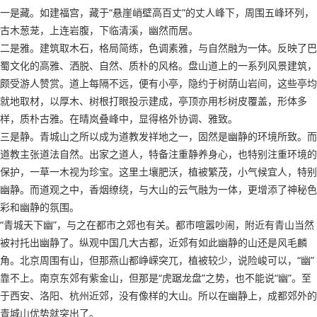
一是藏。如建福宫，藏于“悬崖峭壁高百丈”的丈人峰下，周围五峰环列，
古木葱茏，上连岩腹，下临清溪，幽然而居。
二是雅。建筑取木石，格局简练，色调素雅，与自然融为一体。反映了巴
蜀文化的高雅、洒脱、自然、质朴的风格。盘山道上的一系列风景建筑，
颇受游人赞赏。道上每隔不远，便有小亭，隐约于树荫山岩间，这些亭均
就地取材，以厚木、树根打眼投示建成，亭顶亦用杉树皮覆盖，形体多
样，质朴古雅。在晴岚叠峰中，显得格外协调、雅致。
三是静。青城山之所以成为道教发祥地之一，固然是幽静的环境所致。而
道教主张道法自然。出家之道人，特备注重静养身心，也特别注重环境的
保护，一草一木视为珍宝。这里土壤肥沃，植被繁茂，小气候宜人，特别
幽静。而道观之中，香烟缭绕，与大山的云气融为一体，更增添了神秘色
彩和幽静的氛围。
“青城天下幽”，与之在都市之郊也有关。都市喧嚣吵闹，附近有青山当然
被衬托出幽静了。纵观中国几大古都，近郊有如此幽静的山还是风毛麟
角。北京周围有山，但那燕山都峥嵘突兀，植被较少，说险峻可以，“幽”
靠不上。南京东郊有紫金山，但那是“虎踞龙盘”之势，也不能说“幽”。至
于西安、洛阳、杭州近郊，没有像样的大山。所以在幽静上，成都郊外的
青城山优势就突出了。