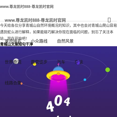
www.尊龙凯时888-尊龙凯时官网
杂谈
文章正文
www.尊龙凯时888-尊龙凯时官网
青城山自然环境概况，青城山爬山容易遇到蛇么-www.尊龙凯时888
秋雨绵绵
2023年08月27日 14:54
65
0
www.尊龙凯时888-尊龙凯时官网
今天给各位分享青城山自然环境概况的知识，其中也会对青城山爬山容易
遇到蛇么进行解释，如果能碰巧解决你现在面临的问题，别忘了关注本
站，现在开始吧！
景点排名
小众路线
自然风景
青城山文案短句干净
世界奇观
露营徒步
汽车
杂谈
线路合集