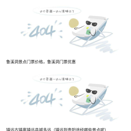
鲁溪洞景点门票价格，鲁溪洞门票优惠
镇远古镇离镇远县城多远（镇远到贵阳途经哪些景点呢）