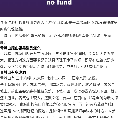
春雨洗浴后的青城山更迷人了,整个山坡,都是苍翠欲滴的浓绿,没来得散尽
的雾气像淡雅。
青城山，峰峦叠嶂,碧水如镜,青山浮水,倒影翩翩,两岸景色犹如百里画
廊。
青城山爬山容易遇到蛇么
不容易，青城山现在各方面环境卫生还是非常不错的，毕竟每天游客量
大，管理方对这方面要求都是认真清理干净了的吧，即是有应该也是少
数，反正我没遇到过。青城山环境优美，空气好，也非常适合爬山
青城山有多少洞
青城山有“三十六峰”“八大洞”“七十二小洞”“一百零八景”之说。
全山有36座山峰，林木青翠，四季常青，诸峰环峙，状若城廓，故名青
城山。前山主要是森林植被茂盛，环境清幽，所以都说青城天下幽，就是
这个道理。名气也比较大，道教文化主要集中在前山。以老君阁为最高海
拔1260米。青城山的前山自然风光很也很惊艳。而且还有隐藏菜单哦！
这里是1986版西游记拍摄地。是孙悟空和菩提祖师学法术的地方，人参
果树的道馆都在青城山的前山。而且前山路比较好走，基本上都是石板