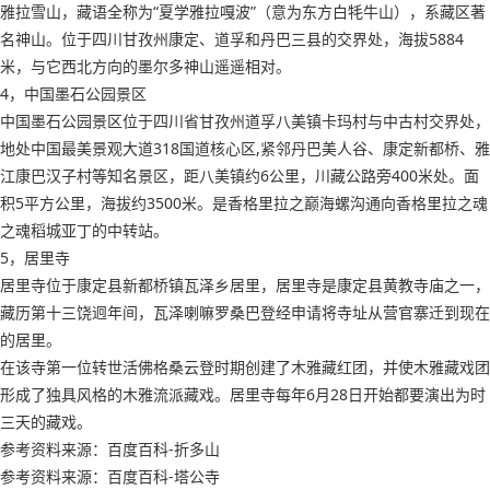
雅拉雪山，藏语全称为“夏学雅拉嘎波”（意为东方白牦牛山），系藏区著
名神山。位于四川甘孜州康定、道孚和丹巴三县的交界处，海拔5884
米，与它西北方向的墨尔多神山遥遥相对。
4，中国墨石公园景区
中国墨石公园景区位于四川省甘孜州道孚八美镇卡玛村与中古村交界处，
地处中国最美景观大道318国道核心区,紧邻丹巴美人谷、康定新都桥、雅
江康巴汉子村等知名景区，距八美镇约6公里，川藏公路旁400米处。面
积5平方公里，海拔约3500米。是香格里拉之巅海螺沟通向香格里拉之魂
之魂稻城亚丁的中转站。
5，居里寺
居里寺位于康定县新都桥镇瓦泽乡居里，居里寺是康定县黄教寺庙之一，
藏历第十三饶迥年间，瓦泽喇嘛罗桑巴登经申请将寺址从营官寨迁到现在
的居里。
在该寺第一位转世活佛格桑云登时期创建了木雅藏红团，并使木雅藏戏团
形成了独具风格的木雅流派藏戏。居里寺每年6月28日开始都要演出为时
三天的藏戏。
参考资料来源：百度百科-折多山
参考资料来源：百度百科-塔公寺