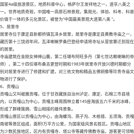
国家4a级旅游景区，地质科普中心，格萨尔王发祥地之一，道孚八美之
一。世界地质奇观，中国唯一高原石林景观，集观光、体验、科考、科普
价值于一体的多元化景区，被誉为“中国最美景观大道第八美 ”。
5、居里寺
居里寺位于康定县新都桥镇瓦泽乡居里，居里寺是康定县黄教寺庙之一，
藏历第十三饶迥年间，瓦泽喇嘛罗桑巴登经申请将寺址从营官寨迁到现在
的居里。
寺庙建筑在金刚女神神山簏，第二任堪布阿旺多丹（第七世达赖喇嘛的帝
师），第二十四任堪布桑吉更登时期和1983年居里寺开放兴德时期都分
别对居里寺进行了修建和扩建，对三依文物和精品五佛铜像等珍贵寺庙文
物进行了保护。
6、贡嘎山
贡嘎山又叫岷雅贡嘎，位于甘孜藏族自治州泸定、康定、石棉三市县境
内，以贡嘎山为中心，贡嘎主峰周围林立着145座海拔五六千米的冰峰，
形成了群峰簇拥、雪山相接的雄伟景象。
贡嘎山景区以贡嘎山为中心，由海螺沟、燕子沟、木格错、五须海、贡嘎
南坡等景区组成，面积l万平方公里，为国家级风景名胜区。贡嘎山地区
为少数民族地区，区内有贡嘎寺、塔公寺等藏传佛教寺庙，游客更可领略