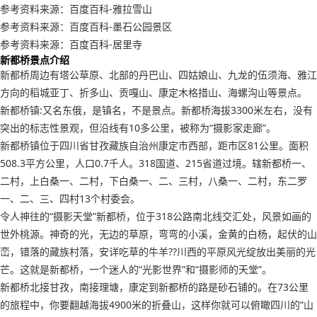
参考资料来源：百度百科-雅拉雪山
参考资料来源：百度百科-墨石公园景区
参考资料来源：百度百科-居里寺
新都桥景点介绍
新都桥周边有塔公草原、北部的丹巴山、四姑娘山、九龙的伍须海、雅江
方向的稻城亚丁、折多山、贡嘎山、康定木格措山、海螺沟山等景点。
新都桥镇:又名东俄，是镇名，不是景点。新都桥海拔3300米左右，没有
突出的标志性景观，但沿线有10多公里，被称为“摄影家走廊”。
新都桥镇位于四川省甘孜藏族自治州康定市西部，距市区81公里。面积
508.3平方公里，人口0.7千人。318国道、215省道过境。辖新都桥一、
二村，上白桑一、二村，下白桑一、二、三村，八桑一、二村，东二罗
一、二、三、四村13个村委会。
令人神往的“摄影天堂”新都桥，位于318公路南北线交汇处，风景如画的
世外桃源。神奇的光，无边的草原，弯弯的小溪，金黄的白杨，起伏的山
峦，错落的藏族村落，安详吃草的牛羊??川西的平原风光绽放出美丽的光
芒。这就是新都桥，一个迷人的“光影世界”和“摄影师的天堂”。
新都桥北接甘孜，南接理塘，康定到新都桥的路是砂石铺的。在73公里
的旅程中，你要翻越海拔4900米的折叠山，这样你就可以俯瞰四川的“山