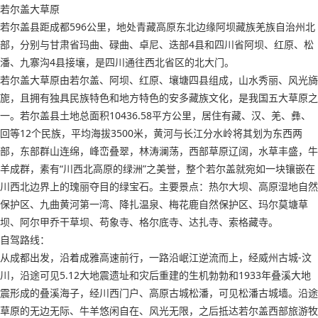
若尔盖大草原
若尔盖县距成都596公里，地处青藏高原东北边缘阿坝藏族羌族自治州北
部，分别与甘肃省玛曲、碌曲、卓尼、迭部4县和四川省阿坝、红原、松
潘、九寨沟4县接壤，是四川通往西北省区的北大门。
若尔盖大草原由若尔盖、阿坝、红原、壤塘四县组成，山水秀丽、风光旖
旎，且拥有独具民族特色和地方特色的安多藏族文化，是我国五大草原之
一。若尔盖县土地总面积10436.58平方公里，居住有藏、汉、羌、彝、
回等12个民族，平均海拔3500米，黄河与长江分水岭将其划为东西两
部，东部群山连绵，峰峦叠翠，林涛澜荡，西部草原辽阔，水草丰盛，牛
羊成群，素有“川西北高原的绿洲”之美誉，整个若尔盖就宛如一块镶嵌在
川西北边界上的瑰丽夺目的绿宝石。主要景点：热尔大坝、高原湿地自然
保护区、九曲黄河第一湾、降扎温泉、梅花鹿自然保护区、玛尔莫塘草
坝、阿尔甲乔干草坝、苟象寺、格尔底寺、达扎寺、索格藏寺。
自驾路线：
从成都出发，沿着成雅高速前行，一路沿岷江逆流而上，经威州古城-汶
川，沿途可见5.12大地震遗址和灾后重建的生机勃勃和1933年叠溪大地
震形成的叠溪海子，经川西门户、高原古城松潘，可见松潘古城墙。沿途
草原的无边无际、牛羊悠闲自在、风光无限，之后抵达若尔盖西部旅游牧