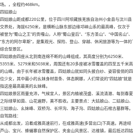
场。，全程约468km。
四姑娘山
四姑娘山距成都220公里，位于四川阿坝藏族羌族自治州小金县与汶川县
交界处，海拔6250米，是横断山脉东部边缘邛崃山系的最高峰，仅次于
被誉为“蜀山之王”的贡嘎山，人称“蜀山皇后”、“东方圣山”、“中国名山”、
“东方的阿尔卑斯”，是集观光、探险、登山、穿越、休闲旅游等为一体的`
综合型景区。
四姑娘由四座从北到南连绵不断的山峰组成，其高度分别为6250米、
5355米、5279米和5038米，周围还有20多座被冰雪覆盖的四至五千米高
的山峰。由于长年被冰雪覆盖，四姑娘山就如同头披白纱、姿容俊俏的四
位少女，其中最小的幺妹身材苗条、体态婀娜，人们常说的“四姑娘”就是
指这座最高最美的幺妹峰。
四姑娘景区雨量充沛，气候宜人，景区内植被茂盛、溪流清澈、每到春夏
之际绿草如茵、山花遍野，美不胜收。主要景点：大姑娘山、二姑娘山、
三姑娘山、幺妹峰、双桥沟、长坪沟、海子沟、四姑娘山石棺古墓群等。
自驾路线：
从成都出发，沿着成雅高速前行，在成雅高速(多营出口)下高速。再途经
芦山、宝兴、蜂蛹寨自然保护区、夹金山风景区、达维镇，最后抵达四姑