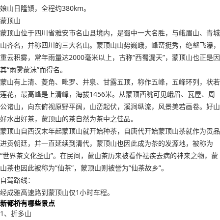
娘山日隆镇，全程约380km。
蒙顶山
蒙顶山位于四川省雅安市名山县境内，是蜀中一大名胜，与峨眉山、青城
山齐名，并称四川的三大名山。蒙顶山山势巍峨，峰峦挺秀，绝壑飞瀑，
重云积雾，常年雨量达2000毫米以上，古称“西蜀漏天”，蒙顶山也正是因
其“雨雾蒙沫”而得名。
蒙山有上清、菱角、毗罗、井泉、甘露五顶，称作五峰，五峰环列，状若
莲花，最高峰是上清峰，海拔1456米。从蒙顶西眺可见峨眉、瓦屋、周
公诸山，向东俯视原野平阔，山峦起伏，溪涧纵流，风景美若画卷。好山
好水出好茶，蒙顶山的茶自然为茶中之佳品。
蒙顶山自西汉末年起蒙顶山就开始种茶，自唐代开始蒙顶山茶就作为贡品
进贡朝廷，并一直延续到清代，蒙顶山也因此成为茶的发源地，被称为
“世界茶文化圣山”。在民间，蒙山茶历来被看作祛疾去病的神来之物，蒙
山茶也因此被称为”仙茶”，蒙顶山则被誉为”仙茶故乡”。
自驾路线：
经成雅高速路到蒙顶山仅1小时车程。
新都桥有哪些景点
1、折多山