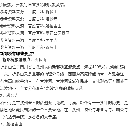
到藏族、彝族等丰富多彩的民族风情。
参考资料来源：百度百科-折多山
参考资料来源：百度百科-塔公寺
参考资料来源：百度百科-雅拉雪山
参考资料来源：百度百科-墨石公园景区
参考资料来源：百度百科-居里寺
参考资料来源：百度百科-贡嘎山
新都桥有哪些景点？
1
新都桥旅游景点
，折多山
折多山位于四川省甘孜州境内
新都桥旅游景点
，海拔4298米，是康巴第
一关。折多山又是重要的地理分界线，西面为高原隆起地带，有雅砻江，
右为高山峡谷地带，有大渡河。大渡河流域在民族、文化形态等方面处于
过渡地带，主要分布着有“嘉绒”之称的藏族支系。
2，塔公寺
塔公寺是甘孜州著名的萨迦派（花教）寺庙。距今有一千多年的历史，是
康巴地区藏民朝拜的一个重要圣地。在甘孜州，塔公寺与亚青寺、喇荣寺
（色达佛学院）是著名的大寺庙。
3，雅拉雪山