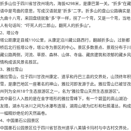
折多山位于四川省甘孜州境内，海拔4298米，是康巴第一关。“折多”在藏
语中是弯曲的意思，写成汉语就是"折多"二字。折多山的盘山公路确实是
九曲十八弯，来回盘绕就象"多"字一样，拐了一个弯，又是一个弯，当地
人有句话叫：“吓死人的二郎山，翻死人的折多山”。
2、塔公寺
塔公距康定县城110公里，从康定沿川藏公路西行，翻越折多山，过新都
桥后北行抵塔公寺，塔公寺为景区的中心。景区多数景点、景观分布于川
藏公路两侧，河流、草原、森林、山体、寺庙、藏房建筑和浓郁的藏乡风
情构成该风景名胜区。
3、雅拉雪山
雅拉雪山，位于四川甘孜州康定、道孚和丹巴三县的交界处，山顶终年积
雪，是康巴地区一座著名的神山，雅拉河即发源于此。雅拉雪山已被甘孜
州列为全州18个生态旅游区之一，名为“雅拉雪山天然生态旅游区”。
其中最引人入胜的是在金字塔形的雅拉雪峰下，有一个碧蓝的高山湖泊-
友措，湖水与冰川之间为冰瀑布连接，湖周山坡为红杉和杜鹃灌丛，构成
一幅精妙绝伦的天然画卷。
4、中国墨石公园景区
中国墨石公园景区位于四川省甘孜州道孚八美镇卡玛村与中古村交界处，