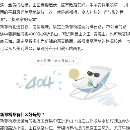
溪，金黄的柏杨，山峦连绵起伏，藏寨散落其间，牛羊安详地吃草……川
西的平原风光美丽地绽放。这，就是新都桥，令人神往的"光与影的世
界"、"摄影家的天堂"。
新都桥北通甘孜、南接理塘，康定至新都桥路面为碎石路，73公里的路
途中要翻越海拔4900米的折多山，可远眺蜀山之王--贡嘎山，也可欣赏脚
底云海。康定至折多山为新铺的沥青路面，新都桥至理塘的路况较差，也
可以从八美到塔公，景观分布于川藏公路两侧。
新都桥都有什么好玩的 ？
新都桥方便游玩的地方主要集中在折多山下山之后那段从水桥村到瓦泽乡
那段路边小溪、山丘以及村庄、青稞地等构成的高原田园风光，尤其早晚