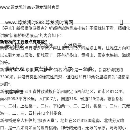
www.尊龙凯时888-尊龙凯时官网
小众路线
文章正文
www.尊龙凯时888-尊龙凯时官网
新都桥旅游景点？新都桥旅游景点排名-www.尊龙凯时888
纵横万里
2022年09月20日 17:06
101
0
www.尊龙凯时888-尊龙凯时官网
【导言】新都桥旅游景点？新都桥旅游景点排名？不懂就往下看，精细化
讲解“新都桥旅游景点”的内容如下：
新都桥的主要景点有哪些？
景点排名
小众路线
自然风景
新都桥周边景点有塔公草原，再往北有丹巴、四姑娘山等，往雅江方向可
以去到九龙五须海、稻城亚丁，还有折多山、贡嘎山、康定木格措、海螺
沟等。
世界奇观
露营徒步
汽车
杂谈
新都桥镇:又叫东俄罗，是一个镇名，而不是一个景区。新都桥海拔约
3300米，并没有突出的标志性景观，但沿线却有10余公里被称为"摄影家
走廊"。
新都桥镇位于四川省甘孜藏族自治州康定市西部地区，距市区81公里。
线路合集
面积508.3平方公里，人口0.7万。国道318、省道215过境。辖新都桥
一、二村，上柏桑一、二村，下柏桑一、二、三村，拔桑一、二村，东俄
洛一、二、三、四村共13个村委会。
新都桥是令人神往的"摄影天堂"，地处在公路318国道南、北线分叉路
口，是一片如诗如画的世外桃源。神奇的光线，无垠的草原，弯弯的小