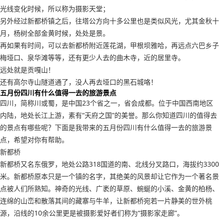
光线变化时候，所以称为摄影天堂；
另外经过新都桥镇之后，往塔公方向十多公里也是类似风光，尤其金秋十
月，杨树全部金黄时候，处处是景。
再如果有时间，可以去新都桥附近莲花湖，甲根坝雅哈，再远点六巴乡子
梅垭口、泉华滩等等，还有更少人去的曲木寺，近的居里寺。
远处就是贡嘎山！
还有高尔寺山隧道通了，没人再去垭口的黑石城咯！
五月份四川有什么值得一去的旅游景点
四川，简称川或蜀，是中国23个省之一，省会成都。位于中国西南地区
内陆，地处长江上游，素有“天府之国”的美誉。那么你知道四川的值得去
的景点有哪些呢？下面是我带来的五月份四川有什么值得一去的旅游景
点，希望对你有帮助。
新都桥
新都桥又名东俄罗，地处公路318国道的南、北线分叉路口，海拔约3300
米。新都桥原本只是一个镇的名字，其绝美的风景却让它作为一个著名景
点被人们所熟知。神奇的光线、广袤的草原、蜿蜒的小溪、金黄的柏杨、
连绵的山峦和散落其间的藏寨与牛羊，让新都桥宛若一片静美的世外桃
源，沿线的10余公里更是被摄影爱好者们称为“摄影家走廊”。