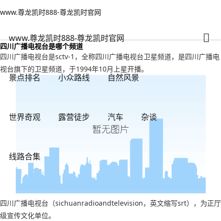
www.尊龙凯时888-尊龙凯时官网
小众路线
文章正文
www.尊龙凯时888-尊龙凯时官网
都江堰广播电视(成都399电视塔能上去吗)-www.尊龙凯时888
旅游无对错
2023年11月03日 12:59
49
0
www.尊龙凯时888-尊龙凯时官网
四川广播电视台是哪个频道
四川广播电视台是sctv-1，全称四川广播电视台卫星频道，是四川广播电
视台旗下的卫星频道，于1994年10月上星开播。
景点排名
小众路线
自然风景
世界奇观
露营徒步
汽车
杂谈
线路合集
四川广播电视台（sichuanradioandtelevision，英文缩写srt），为正厅
级宣传文化单位。