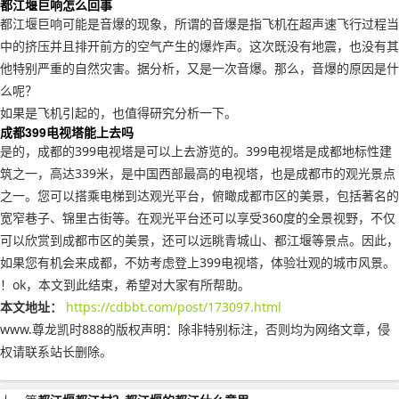
都江堰巨响怎么回事
都江堰巨响可能是音爆的现象，所谓的音爆是指飞机在超声速飞行过程当
中的挤压并且排开前方的空气产生的爆炸声。这次既没有地震，也没有其
他特别严重的自然灾害。据分析，又是一次音爆。那么，音爆的原因是什
么呢？
如果是飞机引起的，也值得研究分析一下。
成都399电视塔能上去吗
是的，成都的399电视塔是可以上去游览的。399电视塔是成都地标性建
筑之一，高达339米，是中国西部最高的电视塔，也是成都市的观光景点
之一。您可以搭乘电梯到达观光平台，俯瞰成都市区的美景，包括著名的
宽窄巷子、锦里古街等。在观光平台还可以享受360度的全景视野，不仅
可以欣赏到成都市区的美景，还可以远眺青城山、都江堰等景点。因此，
如果您有机会来成都，不妨考虑登上399电视塔，体验壮观的城市风景。
！ok，本文到此结束，希望对大家有所帮助。
本文地址：
https://cdbbt.com/post/173097.html
www.尊龙凯时888的版权声明：
除非特别标注，否则均为网络文章，侵
权请联系站长删除。