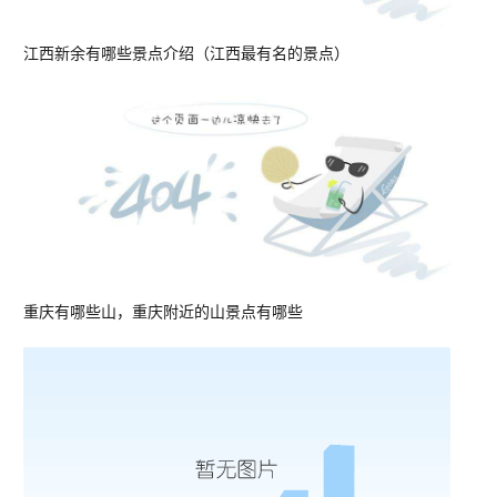
江西新余有哪些景点介绍（江西最有名的景点）
重庆有哪些山，重庆附近的山景点有哪些