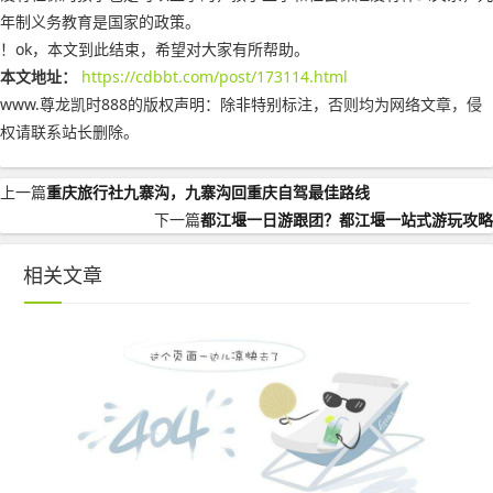
年制义务教育是国家的政策。
！ok，本文到此结束，希望对大家有所帮助。
本文地址：
https://cdbbt.com/post/173114.html
www.尊龙凯时888的版权声明：
除非特别标注，否则均为网络文章，侵
权请联系站长删除。
上一篇
重庆旅行社九寨沟，九寨沟回重庆自驾最佳路线
下一篇
都江堰一日游跟团？都江堰一站式游玩攻略
相关文章