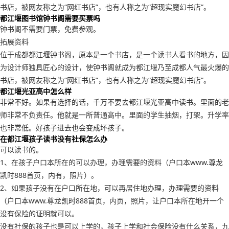
书店，被网友称之为“网红书店”，也有人称之为“超现实魔幻书店”。
都江堰图书馆钟书阁需要买票吗
钟书阁不需要门票，免费参观。
拓展资料
位于成都都江堰钟书阁，原本是一个书店，是一个读书人看书的地方，因
为设计师独具匠心的设计，使钟书阁就成为都江堰乃至成都人气最火爆的
书店，被网友称之为“网红书店”，也有人称之为“超现实魔幻书店”。
都江堰光亚高中怎么样
非常不好。如果有选择的话，千万不要去都江堰光亚高中读书。里面的老
师非常不负责任。他就是一所普通高中。里面的学生抽烟，打架。升学率
也非常低。好孩子进去也会变成坏孩子。
在都江堰孩子读书没有社保怎么办
可以读书的。
1、在孩子户口本所在的可以办理，办理需要的资料（户口本www.尊龙
凯时888首页，内有，照片）。
2、如果孩子没有在户口所在地，可以再居住地办理，办理需要的资料
（户口本www.尊龙凯时888首页，内页，照片，让户口本所在地开一个
没有保险的证明就可以。
没有社保的孩子也是可以上学的，孩子上学和社会保险没有什么关系，九