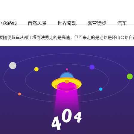
小众路线
自然风景
世界奇观
露营徒步
汽车
要随便超车从都江堰到映秀走的是高速，但回来走的是老路是环山公路自