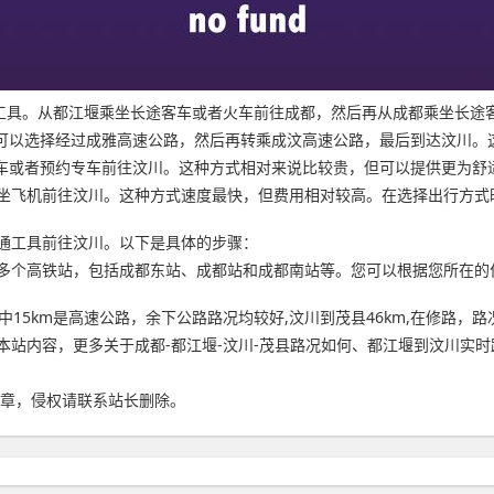
通工具。从都江堰乘坐长途客车或者火车前往成都，然后再从成都乘坐长
，可以选择经过成雅高速公路，然后再转乘成汶高速公路，最后到达汶川。
租车或者预约专车前往汶川。这种方式相对来说比较贵，但可以提供更为舒
坐飞机前往汶川。这种方式速度最快，但费用相对较高。在选择出行方式
通工具前往汶川。以下是具体的步骤：
多个高铁站，包括成都东站、成都站和成都南站等。您可以根据您所在的
其中15km是高速公路，余下公路路况均较好,汶川到茂县46km,在修路
本站内容，更多关于成都-都江堰-汶川-茂县路况如何、都江堰到汶川实
章，侵权请联系站长删除。